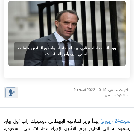
وزير الخارجية البريطاني يزور المنطقة.. واتفاق الرياض والملف
اليمني على رأس المباحثات
آخر تحديث في: 19-10-2022 الساعة 9
مساءً بتوقيت عدن
سوث24 (زيورخ)
يبدأ وزير الخارجية البريطاني دومينيك راب أول زيارة
رسميه له إلى الخليج يوم الاثنين لإجراء محادثات في السعودية