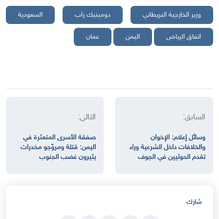
وزير الخارجية البريطاني
دومينيك راب
السعودية
اتفاق الرياض
اليمن
عمان
السابق:
التالي:
وسائل إعلام: الإخوان
صفقة الأسرى المتعثرة في
والخلافات داخل الشرعية وراء
اليمن: قتلة ومروّجو مخدرات
تقدم الحوثيين في الجوف
يثيرون غضب الجنوب
شارك