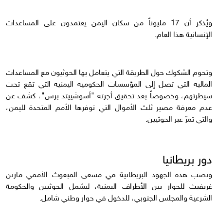
ويُذكر أن 17 مليوناً من سكان اليمن يعتمدون على المساعدات
الإنسانية هذا العام.
وتحوم الشكوك حول الطريقة التي يتعامل بها الحوثيون مع المساعدات
المالية التي تصل إلى المؤسسات الحكومية اليمنية التي تقع تحت
سيطرتهم، وخصوصاً بعد تحقيق أجرته "أسوشييتد برس"، كشف عن
عدم معرفة مصير ثلث الأموال التي توفرها الأمم المتحدة لليمن،
والتي تمرّ عبر الحوثيين.
دور بريطانيا
وتصب هذه الجهود البريطانية في مسعى المبعوث الأممي مارتن
غريفيث للحوار بين الأطراف اليمنية، ليشمل الحوثيين والحكومة
الشرعية والمجلس الجنوبي، للدخول في حوار وطني شامل.