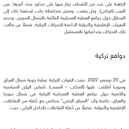
الراهنة على عدد من الأهداف تركز فيها على محاور عدة، أبرزها: عين
العرب (كوباني)، وتل رفعت، ومنبج بمحافظة حلب. ليدفعنا ذلك إلى
التساؤل حول دوافع العملية العسكرية القائمة بالشمال السوري، وحجم
التغيرات الإقليمية والدولية الداعمة للتحركات التركية، فضلاً عن مآلات
تلك التحركات وتداعياتها بالمستقبل.
دوافع تركية
في 20 نوفمبر 2022، شنت القوات التركية عملية جوية شمال العراق
وسوريا أطلقت عليها (المخلب – السيف)، لتتباين الرؤى السياسية
والأمنية حول دوافع العملية العسكرية التركية في شمال سوريا
والعراق، خاصة وأن "السياق الزمني" يتجانس مع جُملة من التفاعلات
الإقليمية والدولية، فضلاً عن جُملة التفاعلات بالداخل التركي، حيث: