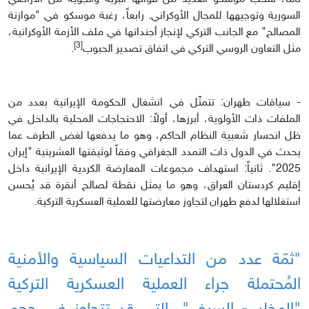
السورية وتوجيهها للمجال الأوكراني. رابعاً، رغبة موسكو في "موازنة
المصالح" مع الجانب التركي لإنجاز أجنداتها في ملف الأزمة الأوكرانية،
[3]
مثل التعاون الروسي التركي في اتفاق تصدير الحبوب
.
- سياقات طهران: تتمثّل في انشغال الحكومة الإيرانية بعدد من
الملفات ذات الأولوية، أبرزها، أولاً: الاحتجاجات المحلية بالداخل في
ظل انحسار شعبية النظام الحاكم، وهو ما يدفعها لغض الطرف عما
يحدث في الدول ذات التمدد الجغرافي وفقاً لوثيقتها العشرينية "إيران
2025". ثانياً: استهداف مجموعات المعارضة الكردية الإيرانية داخل
إقليم كردستان العراق، وهو ما يمثل نقطة لصالح أنقرة قد يُحسن
استغلالها لدفع طهران لتجاوز معارضتها للعملية العسكرية التركية.
"ثمّة عدد من التداعيات السياسية والأمنية
المُحتملة جراء العملية العسكرية التركية