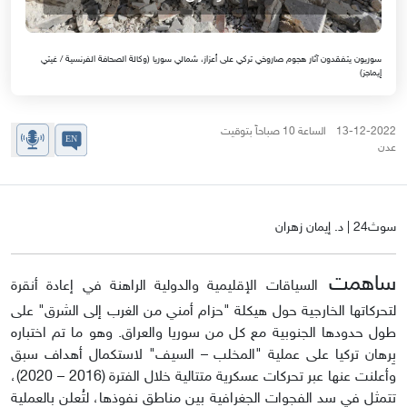
سوريون يتفقدون آثار هجوم صاروخي تركي على أعزاز، شمالي سوريا (وكالة الصحافة الفرنسية / غيتي
إيماجز)
13-12-2022 الساعة 10 صباحاً بتوقيت
عدن
سوث24 | د. إيمان زهران
ساهمت
السياقات الإقليمية والدولية الراهنة في إعادة أنقرة
لتحركاتها الخارجية حول هيكلة "حزام أمني من الغرب إلى الشرق" على
طول حدودها الجنوبية مع كل من سوريا والعراق. وهو ما تم اختباره
بِرهان تركيا على عملية "المخلب – السيف" لاستكمال أهداف سبق
وأعلنت عنها عبر تحركات عسكرية متتالية خلال الفترة (2016 – 2020)،
تتمثل في سد الفجوات الجغرافية بين مناطق نفوذها، لتُعلن بالعملية