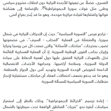
القسري، فضلاً عن تبعيتها للأجندة التركية دون امتلاك مشروع سياسي
[6]
وطني مثل قوات سوريا الديموقراطية
، بالإضافة إلى هشاشة
قواتها وافتقارها لقيادة مركزية موحدة، وهو ما قد يُنذر بفراغٍ أمني.
- تراجع فرص "التسوية السياسية": حيث إن التحركات التركية في شمال
سوريا، والمتمثلة في العملية "المخلب - السيف"، في مضمونها
تضرب بمخرجات "مباحثات الأستانة" والتي ضمت كل من روسيا وتركيا
وإيران بجانب القوى الوطنية السورية. إذ أن العملية العسكرية القائمة
تخل بالتعهدات التركية المتفق عليها حول أهمية الحفاظ على سيادة
الدولة السورية، وسلامة أراضيها، ومجابهة الأجندات الانفصالية
الداعمة لتقويض الوحدة السورية وتهديد أمن دول الجوار بالمنطقة.
وهو ما قد يدفع بضعف احتمالات انعقاد أي مباحثات مستقبلية لإنجاز
متطلبات التسوية السياسية للمسألة السورية.
- إعادة ترسيم "الخرائط الديموغرافية": وذلك بالنظر إلى استمرار
سياسات أنقرة نحو "تتريك" المناطق الواقعة تحت سيطرتها بالشمال