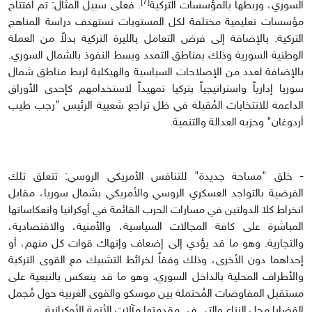
[7]
السوري، وربطها بالمؤسسات التركية
. فعلى سبيل المثال: تم افتتاح
مؤسسات تعليمية مختلفة لكل المستويات تستهدف دراسة المناهج
التركية. بالإضافة إلى فرض التعامل بالليرة التركية بدلاً من العملة
الوطنية السورية وذلك بمناطق التمدد وبسط النفوذ بالشمال السوري.
بالإضافة لعدد من الإصلاحات السياسية والهيكلية لربط مناطق شمال
سوريا إدارياً واستراتيجياً بتركيا تمهيداً لاستخدامهم كإحدى الأوراق
الداعمة للانتخابات المُقبلة في ظل تراجع شعبية الرئيس "رجب طيب
أردوغان" وحزبه العدالة والتنمية.
- خلق "مساحة جديدة" للتنافس الأمريكي الروسي: تتعلق تلك
الفرضية بالتواجد العسكري الروسي والأمريكي بشمال سوريا، مقابل
انخراط كلا الدولتين في مسارات الحرب القائمة في أوكرانيا وانعكاساتها
المباشرة على كافة المجالات السياسية، والأمنية، والاقتصادية،
والتجارية. وهو ما قد يؤدي إلى إضعاف وإنهاك قوات كل منهم، أو
إحداهما دون الأخرى، وذلك وفقاً لخرائط التشبيك مع القوى التركية
والأطراف المحلية بالداخل السوري. وهو ما قد ينعكس بالتبعية على
مستقبل المفاوضات المُحتملة بين موسكو والقوى الغربية حول مُجمل
القضايا محل النزاع والتي في مقدمتها مآلات الأزمة الأوكرانية.