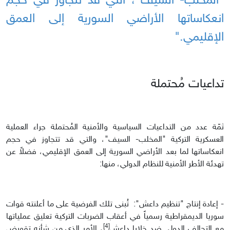
"المخلب- السيف"، التي قد تتجاوز في حجم
انعكاساتها الأراضي السورية إلى العمق
الإقليمي."
تداعيات مُحتملة
ثمّة عدد من التداعيات السياسية والأمنية المُحتملة جراء العملية
العسكرية التركية "المخلب- السيف"، والتي قد تتجاوز في حجم
انعكاساتها لما بعد الأراضي السورية إلى العمق الإقليمي، فضلاً عن
تهدئة الأطر الأمنية للنظام الدولي، منها:
- إعادة إنتاج "تنظيم داعش": تُبنى تلك الفرضية على ما أعلنته قوات
سوريا الديمقراطية رسمياً في أعقاب الضربات التركية تعليق عملياتها
[4]
مع التحالف الدولي ضد خلايا داعش
، الأمر الذي من شأنه تقويض