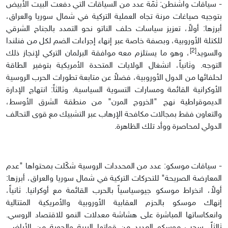
- سياقات واشنطن: ثمّة عدد من السياقات التي دفعت البيت الأبيض
بتوجيه صياغات مرنة تجاه العملية التركية في شمال سوريا والعراق،
أبرزها: أولاً، تعزيز سياسات حلف الناتو نحو التمدد بالجناح الشرقي
للكتلة الأوروبية، وبصفة خاصة عبر إنهاء إجراءات الضم لكل من فنلندا
[2]
والسويد
، وهو ما يستلزم معه موافقة البرلمان التركي لإنجاز ذلك
التوجه. وثانياً، انشغال الولايات المتحدة الأمريكية بتوفير الطاقة
لحلفائها من الدول الأوروبية، فضلاً عن متابعة تطورات الحرب الروسية
الأوكرانية القائمة ومسارات التسوية السياسية. وثالثاً: انتهاج الإدارة
الديموقراطية نهج "الخروج المرن" من منطقة الشرق الأوسط،
والتعاون فقط بمجالات مكافحة الإرهاب عبر التشبيك مع قوى التحالف
الدولي لمحاصرة ووأد تلك الظاهرة.
- سياقات موسكو: عدد من المحددات الروسية شكّلت بمحتواها "عدم
المعارضة الصريحة" للتحركات التركية في شمال سوريا والعراق، أبرزها:
أولاً، انخراط موسكو جيوسياسياً بالحرب القائمة مع أوكرانيا. ثانياً،
إنهاك موسكو بالحزم العقابية الأوروبية والأمريكية المتتالية
وانعكاساتها المباشرة على هشاشة معدلات النمو للاقتصاد الروسي.
ثالثاً، سحب موسكو العديد من قواتها البرية والجوية من الأراضي