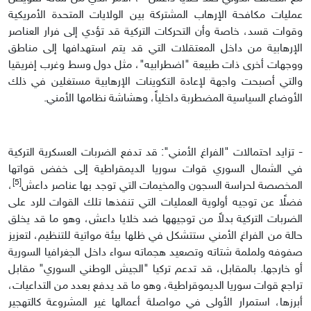
عمليات مكافحة الإرهاب المشتركة بين الولايات المتحدة الأمريكية
وقوات قسد، خاصة وأن التحركات التركية قد تؤدي إلى فرار العناصر
الإرهابية من داخل المعتقلات التي قد يتم استهدافها إلى مناطق
ووجهات أخرى ذات طبيعة "اضطرابيه"، مثل دول وسط وغرب إفريقيا
والتي أصبحت واجهة لإعادة التكوينات الإرهابية مستغلين في ذلك
الأوضاع السياسية المضطربة داخلياً، وهشاشة نظامها الأمني.
- تزايد احتمالات "الفراغ الأمني": قد تدفع الضربات العسكرية التركية
في الشمال السوري قوات سوريا الديمقراطية إلى خفض قواتها
[5]
المخصصة لحراسة السجون والمخيمات التي توجد بها عناصر داعش
،
فضلًا عن توجيه أولوية العمليات التي تنفذها تلك القوات للرد على
الضربات التركية بدلاً من توجيهها ضد خلايا داعش، وهو ما قد يخلق
حالة من الفراغ الأمني ستتشكل في ظلها بيئة مواتية للتنظيم، لتعزيز
صفوفه ولملمة شتاته وتصعيد هجماته سواء داخل الجغرافيا السورية
أو خارجها. بالمقابل، قد تدعم تركيا "الجيش الوطني السوري" مقابل
تراجع قوات سوريا الديموقراطية، وهو ما قد يدفع بعدد من التداعيات،
أبرزها، استمرار الأولى في مواصلة أعمالها غير المشروعة كالتهجير