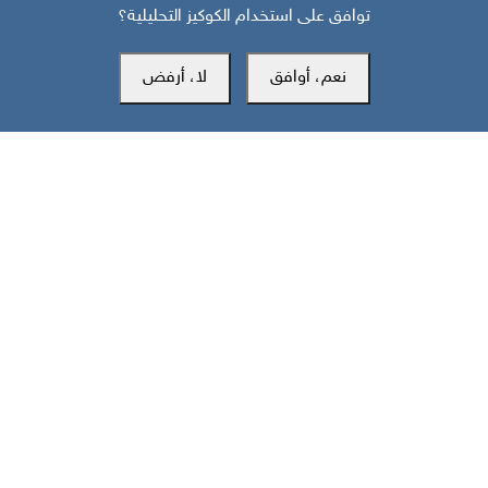
توافق على استخدام الكوكيز التحليلية؟
قبل 8 أيام
حرب أهلية محتملة إذا استمر القمع السعودي لجنوب اليمن
نعم، أوافق
لا، أرفض
مركز سوث24 للأخبار والدراسات
مكتب عدن