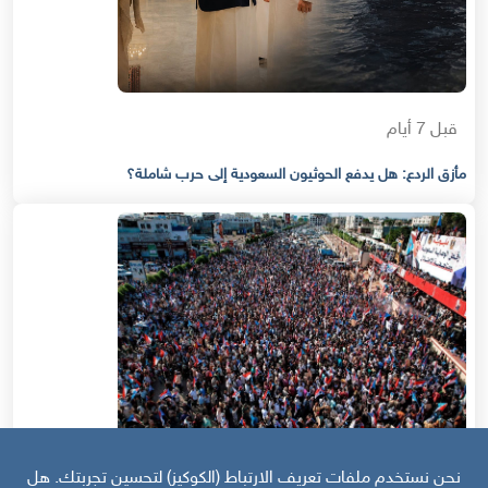
قبل 7 أيام
مأزق الردع: هل يدفع الحوثيون السعودية إلى حرب شاملة؟
نحن نستخدم ملفات تعريف الارتباط (الكوكيز) لتحسين تجربتك. هل