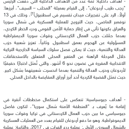
- أهداف داخلية: ثمة عدد من الأهداف الداخلية التي دفعت الرئيس
"رجب طيب أردوغان"، إلى القيام بعميلة "المخلب – السيف"، أبرزها:
[1]
أولاً، الرد على تفجيرات ميدان تقسيم في اسطنبول
، وذلك في 13
نوفمبر الماضي، حيث الترويج للعملية العسكرية في شمال سوريا
والعراق بكونها تأتي في إطار حماية الأمن القومي ودرء الخطر الكردي،
بعدما حمّلت حزب العمال الكردستاني وقوات سوريا الديمقراطية
المسؤولية عن الهجوم بعمق اسطنبول. وثانياً، تعزيز شعبية حزب
العدالة والتنمية، حيث لا يمكن فصل سلوك السياسة الخارجية التركية
خلال المرحلة الراهنة عن المتغير المحلي المتعلق بالاستحقاقات
الانتخابية المقررة في غضون نحو 6 أشهر، والتي تُمثل اختبارًا حقيقيًا
لأردوغان وحزب العدالة والتنمية بعدما انحسرت شعبيتهما بشكل كبير.
حيث تمثل القضية الكردية أحد أبرز أوراق المقايضة بالداخل المحلي.
- أهداف جيوسياسية: تنعكس على استكمال مخططات أنقرة في
إقامة ما يُعرف بـ "المنطقة الآمنة شمال سوريا"، لتكون فاصل
جيوسياسي ما بين حزب العمال الكردستاني في تركيا وقوات سوريا
الديموقراطية. وهو ما دفع أردوغان للقيام بعدد من العمليات العسكرية
بالشمال السوري، الأولى: عملية درع الفرات في 2017، والثانية: عملية