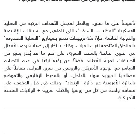
تأسيساً على ما سبق، وبالنظر لمجمل الأهداف التركية من العملية
العسكرية "المخلب – السيف"، التي تتماهى مع السياقات الإقليمية
والدولية القائمة، فإنّ ثمّة ترجيحات تدفع بسيناريو "العملية المحدودة"
بالمناطق المتاخمة لغرب الفرات، وذلك بالنظر إلى ضبابية ردود الأفعال
من القوى الفاعلة بالملف السوري على نحو ما قد يُنذر بتغير في
الصياغات المرنة المُعلنة. فضلاً عن رغبة تركيا في عدم التصادم
المباشر مع الوجود الأمريكي والروسي في شرق الفرات، حفاظاً على
مصالحها الحيوية سواء بالداخل، أو بالمحيط الإقليمي والتموضع
بالدائرة الأوروبية عبر دائرة "الإتحاد"، وذلك في ظل الوقوف على
مسافة واحدة من كل من روسيا والكتلة الغربية + الولايات المتحدة
الأمريكية.