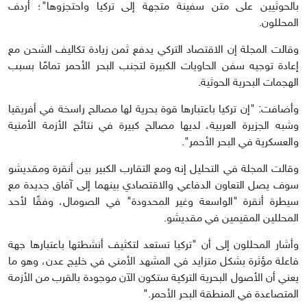
بالحوثيين على متن سفينة متجهة إلى تركيا واحتجزوها"؛ أردف
المحللون.
وقالت المجلة إن الاقتصاد التركي يدفع ثمن زيادة تكاليف الشحن مع
إعادة توجيه سفن الحاويات الكبيرة لتجنب البحر الأحمر تمامًا بسبب
الهجمات البحرية الحوثية.
وأضافت: "إن تركيا باعتبارها قوة بحرية لها مصالح راسخة في أفريقيا
وشبه الجزيرة العربية، لديها مصالح كبيرة في نتائج الأزمة الأمنية
والعسكرية في البحر الأحمر".
وقالت المجلة في التحليل إنه ومع التقارب الكبير بين أنقرة ومقديشو
سوف يصل التعاون الدفاعي والاقتصادي بينهما إلى آفاق جديدة مع
سيطرة أنقرة "الواسعة وغير المحدودة" في الصومال، وفقًا لأحد
المحللين المقيمين في مقديشو.
وأشار المحللون إلى أن "تركيا تستعد لتكثيف أنشطتها باعتبارها جهة
فاعلة مؤثرة بشكل متزايد في المشهد الأمني في خليج عدن، وهو ما
يعني أن الأصول البحرية التركية ستكون الآن موجودة بالقرب من الأزمة
المتصاعدة في المنطقة البحر الأحمر."