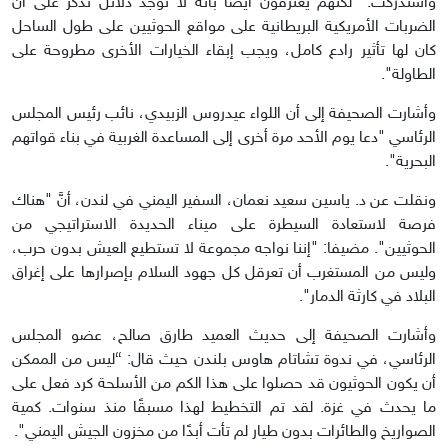
واستدركت: "لكنهم يعترفون أيضًا بأنه لا توجد دلائل تذكر على أن
الضربات الأمريكية البريطانية على مواقع الحوثيين على طول الساحل
كان لها تأثير رادع كامل، ويجب إبقاء الخيارات الأخرى مطروحة على
الطاولة".
وأشارت الصحيفة إلى أن اللواء عيدروس الزبيدي، نائب رئيس المجلس
الرئاسي "دعا يوم الأحد مرة أخرى إلى المساعدة الغربية في بناء قواتهم
البحرية".
ونقلت عن د. ياسين سعيد نعمان، السفير اليمني في لندن، أنَّ "هناك
فرصة لاستعادة السيطرة على ميناء الحديدة الاستراتيجي من
الحوثيين". مضيفا: "إننا نواجه مجموعة لا تستطيع العيش بدون حرب،
وليس من المستغرب أن تعرقل كل جهود السلام بإصرارها على إغراق
البلاد في كارثة الدمار".
وأشارت الصحيفة إلى حديث العميد طارق صالح، عضو المجلس
الرئاسي، في ندوة تشاتام هاوس بلندن حيث قال: “ليس من الممكن
أن يكون الحوثيون قد حصلوا على هذا الكم من الأسلحة كرد فعل على
ما يحدث في غزة. لقد تم التخطيط لهذا مسبقًا منذ سنوات. كمية
الصواريخ والطائرات بدون طيار لم تأت أبدًا من مخزون الجيش اليمني".