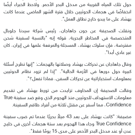
حول تلك المياه القريبة من مدخل البحر الأحمر. ولاحظ الخبراء أيضًا
انخفاضًا في هجمات الحوثيين خلال فترة الشهر الماضي عندما كانت
بهشاد على ما يبدو خارج نطاق العمل".
ونقلت الصحيفة عن جون جاهاجان، رئيس شركة سيدنا جلوبال
المتخصصة في المخاطر البحرية، قوله إنه "بالنسبة لسفينة شحن
مفترضة، فإن سلوك بهشاد، المسجلة والمرفعة علمها في إيران، كان
غير عادي أبدا".
وقال جاهاجان عن تحركات بهشاد وصلاتها بالهجمات: "إنها تطرح أسئلة
كبيرة حول دورها في الأزمة الحالية". "إذا لم تزود نظام الحوثيين
بمعلومات استخباراتية عن تحركات السفن، فماذا تفعل؟".
وقالت الصحيفة إن المخاوف تزايدت من تورط بهشاد في تقديم
معلومات الاستهداف للحوثيين منذ الهجوم الذي وقع ضد سفينة True
Confidence، مما أسفر عن مقتل ثلاثة من أفراد طاقم السفينة.
مضيفة: "كانت بهشاد على بعد 43 ميلاً بحريًا عندما تم ضرب سفينة
True Confidence وجاء هذا الهجوم بعد ستة هجمات أخرى في خليج
عدن أو عند مدخل البحر الأحمر على مدى 15 يومًا فقط".