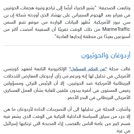
وتابعت الصحيفة: "يشير الخبراء أيضًا إلى تراجع وتيرة هجمات الحوثيين
في فبراير بعد الهجوم السيبراني على بهشاد الذي أوردته شبكة إن بي
سي نيوز الأمريكية. تُظهر البيانات الواردة من موقع تتبع السفن
MarineTraffic من ذلك الوقت تقريبًا أن السفينة أمضت أكثر من
أسبوعين بعيدًا عن منطقة إبحارها العادية".
أردوغان والحوثيون
قالت مجلة
الإلكترونية التابعة لمعهد كوينسي
"فن الحكم المسؤول"
الأمريكي في تحليل لها إنه وبرغم من رأي أردوغان المعارض للتدخلات
البريطانية الأمريكية ضد الحوثيين، إلا أن الرئيس التركي ومسؤولين
رفيعي المستوى في أنقرة يبدون قلقين للغاية بشأن العمل العسكري
الأمريكي البريطاني في البحر الأحمر.
وأشارت المجلة في تحليلها الى أن التصريحات الحادة لأردوغان ما هي
إلا جزء من سياق السياسة الداخلية التركية في الوقت الذي يشعر فيه
قسم كبير من عامة الناس بالغضب إزاء المذبحة التي ترتكبها إسرائيل
في غزة.