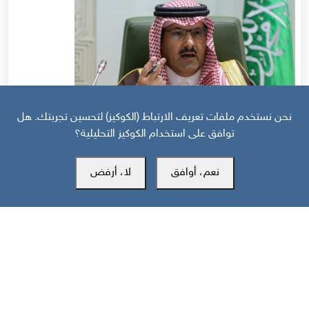
نحن نستخدم ملفات تعريف الارتباط (الكوكيز) لتحسين تجربتك. هل
توافق على استخدام الكوكيز التحليلية؟
قبل 20 يوم
نعم، أوافق
لا، أرفض
منظور دولي | استراتيجية السعودية في اليمن: عصا للجنوبيين وجزرة لأوروبا
مركز سوث24 للأخبار والدراسات