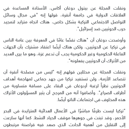
ونقلت المجلة عن بيتول دوغان أكاس، الأستاذة المساعدة في
العلاقات الدولية في جامعة أنقرة، قولها إنه "في مجال وسائل
التواصل الاجتماعي التركية بشكل خاص، هناك اتجاه متزايد لتمجيد
حرب الحوثيين ضد إسرائيل".
وأوضحت دوغان أن "هناك نقصًا عامًا في المعرفة بين عامة الناس
في تركيا عن الحوثيين، ولكن هناك أيضًا اعتقاد مشترك بأن الجهات
الفاعلة الحكومية وغير الحكومية يجب أن تدعم غزة، وهو ما يرى العديد
من الأتراك أن الحوثيين يفعلونه".
ونقلت المجلة عن محللين قولهم إنه "ليس من مصلحة أنقرة أن
تتصاعد الأزمة، ولن تستفيد تركيا من جهد جماعي لمهاجمة أهداف
الحوثيين نظراً لرغبة أردوغان في البقاء على مسافة متساوية من
أطراف الصراع". وأضافوا أنه من المرجح أن يثير المسؤولون الأتراك
هذه المخاوف في اجتماعات الناتو أيضًا.
"تركيا ليست طرفًا مباشرًا في الأعمال العدائية المتزايدة في البحر
الأحمر، وقد تبنت في جوهرها موقف الحياد النشط. كما أنها سارعت
إلى التقليل من أهمية الحادث الذي صعد فيه قراصنة مرتبطون