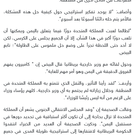
الصراعات في أماكن أخرى في المنطقة.
وأضاف: "لا يوجد تفكير استراتيجي حول كيفية حل هذه المشكلة،
فالأمر يتم حله دائمًا أسبوعًا بعد أسبوع".
"لطالما لعبت المملكة المتحدة دورًا فيما يتعلق باليمن ويمكنها أن
تلعب دورًا أكبر في هذا الشأن. إلا أن الجميع يجلس على الكرسي، لكن
لا أحد حتى اللحظة تجرأ على وضع حل ملموس على الطاولة"؛ تابع
البيض.
وحول لقائه مع وزير خارجية بريطانيا قال البيض إن " كاميرون يفهم
الفروق الدقيقة في اليمن وهو أمر مهم للغاية".
وأردف: "لقد رأينا التأثير، والثقل الذي تتمتع به المملكة المتحدة في
المنطقة. وخلال زياراته لم يجتمع به أي وزير خارجية، كلهم رؤساء وزراء
على الرغم من أنه ليس رئيسًا للوزراء".
وقالت الصحيفة إن "وفد المجلس الانتقالي الجنوبي يشعر أن المملكة
المتحدة لا تزال بحاجة إلى أن تكون أكثر استباقية في تحديد دورها في
مستقبل اليمن". وذكرت الصحيفة أن العديد من الخبراء انتقدوا
الحكومة البريطانية لافتقارها إلى استراتيجية طويلة المدى في جميع