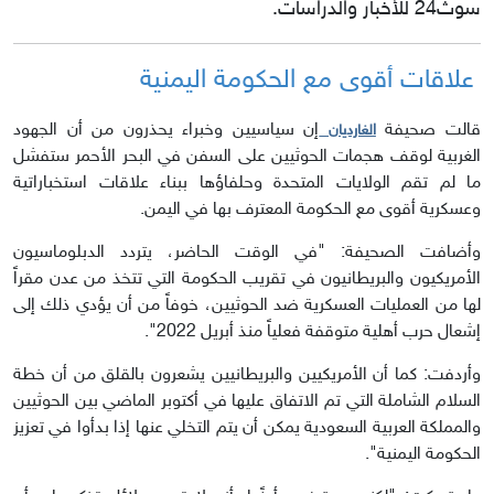
سوث24 للأخبار والدراسات.
علاقات أقوى مع الحكومة اليمنية
قالت صحيفة
إن سياسيين وخبراء يحذرون من أن الجهود
الغارديان
الغربية لوقف هجمات الحوثيين على السفن في البحر الأحمر ستفشل
ما لم تقم الولايات المتحدة وحلفاؤها ببناء علاقات استخباراتية
وعسكرية أقوى مع الحكومة المعترف بها في اليمن.
وأضافت الصحيفة: "في الوقت الحاضر، يتردد الدبلوماسيون
الأمريكيون والبريطانيون في تقريب الحكومة التي تتخذ من عدن مقراً
لها من العمليات العسكرية ضد الحوثيين، خوفاً من أن يؤدي ذلك إلى
إشعال حرب أهلية متوقفة فعلياً منذ أبريل 2022".
وأردفت: كما أن الأمريكيين والبريطانيين يشعرون بالقلق من أن خطة
السلام الشاملة التي تم الاتفاق عليها في أكتوبر الماضي بين الحوثيين
والمملكة العربية السعودية يمكن أن يتم التخلي عنها إذا بدأوا في تعزيز
الحكومة اليمنية".