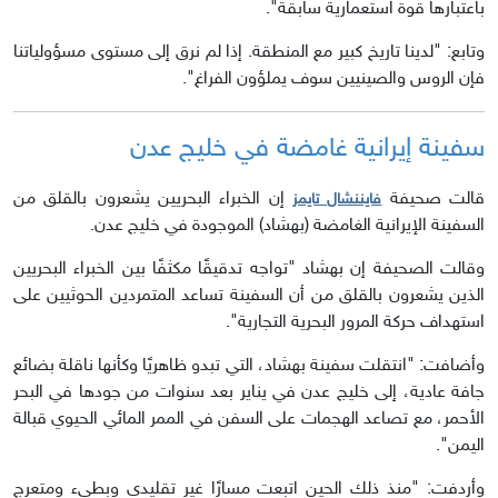
باعتبارها قوة استعمارية سابقة".
وتابع: "لدينا تاريخ كبير مع المنطقة. إذا لم نرق إلى مستوى مسؤولياتنا
فإن الروس والصينيين سوف يملؤون الفراغ".
سفينة إيرانية غامضة في خليج عدن
قالت صحيفة
إن الخبراء البحريين يشعرون بالقلق من
فايننشال تايمز
السفينة الإيرانية الغامضة (بهشاد) الموجودة في خليج عدن.
وقالت الصحيفة إن بهشاد "تواجه تدقيقًا مكثفًا بين الخبراء البحريين
الذين يشعرون بالقلق من أن السفينة تساعد المتمردين الحوثيين على
استهداف حركة المرور البحرية التجارية".
وأضافت: "انتقلت سفينة بهشاد، التي تبدو ظاهريًا وكأنها ناقلة بضائع
جافة عادية، إلى خليج عدن في يناير بعد سنوات من جودها في البحر
الأحمر، مع تصاعد الهجمات على السفن في الممر المائي الحيوي قبالة
اليمن".
وأردفت: "منذ ذلك الحين اتبعت مسارًا غير تقليدي وبطيء ومتعرج