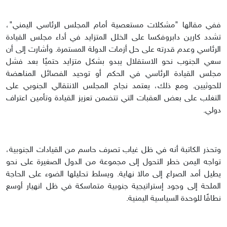
ففي مقالها "مشكلات مستعصية أمام المجلس الرئاسي اليمني"،
تشدد كارين دابروفكسا على الخلل المتزايد في أداء مجلس القيادة
الرئاسي وعدم قدرته على حل أزمات الدولة المستمرة. وأشارت إلى أن
سعي الجنوب نحو الاستقلال يبدو بشكل متزايد حتميًا بعد فشل
مجلس القيادة الرئاسي في الحكم أو توحيد الفصائل المناهضة
للحوثيين. ومع ذلك، يعتمد نجاح المجلس الانتقالي الجنوبي على
التغلب على بعض العقبات التي تتضمن تعزيز القيادة وتأمين اعتراف
دولي.
وتحذر الكاتبة أنه في ظل غياب تصرف حاسم من القيادات الجنوبية،
تواجه اليمن خطر التحول إلى مجموعة من الدول الصغيرة على نحو
يطيل أمد الصراع إلى مالا نهاية. ويسلط تحليلها الضوء على الحاجة
الملحة إلى وجود إستراتيجية جنوبية متماسكة في ظل انهيار أوسع
نطاقًا للوحدة السياسية اليمنية.