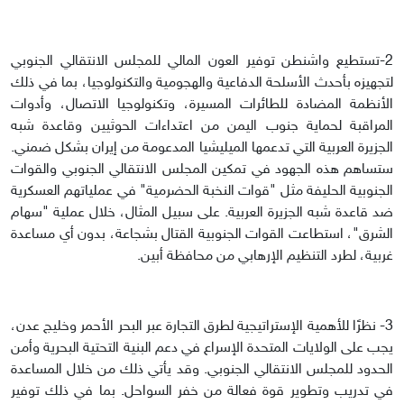
2-تستطيع واشنطن توفير العون المالي للمجلس الانتقالي الجنوبي
لتجهيزه بأحدث الأسلحة الدفاعية والهجومية والتكنولوجيا، بما في ذلك
الأنظمة المضادة للطائرات المسيرة، وتكنولوجيا الاتصال، وأدوات
المراقبة لحماية جنوب اليمن من اعتداءات الحوثيين وقاعدة شبه
الجزيرة العربية التي تدعمها الميليشيا المدعومة من إيران بشكل ضمني.
ستساهم هذه الجهود في تمكين المجلس الانتقالي الجنوبي والقوات
الجنوبية الحليفة مثل "قوات النخبة الحضرمية" في عملياتهم العسكرية
ضد قاعدة شبه الجزيرة العربية. على سبيل المثال، خلال عملية "سهام
الشرق"، استطاعت القوات الجنوبية القتال بشجاعة، بدون أي مساعدة
غربية، لطرد التنظيم الإرهابي من محافظة أبين.
3- نظرًا للأهمية الإستراتيجية لطرق التجارة عبر البحر الأحمر وخليج عدن،
يجب على الولايات المتحدة الإسراع في دعم البنية التحتية البحرية وأمن
الحدود للمجلس الانتقالي الجنوبي. وقد يأتي ذلك من خلال المساعدة
في تدريب وتطوير قوة فعالة من خفر السواحل. بما في ذلك توفير