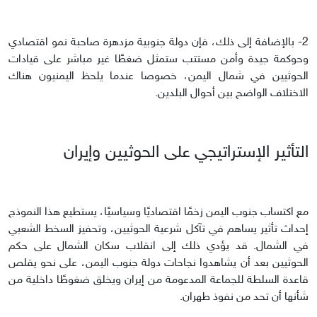
2- بالإضافة إلى ذلك، فإن دولة جنوبية مزدهرة صاحبة نمو اقتصادي
وحوكمة جيدة وأمن مستتب ستمثل ضغطًا غير مباشر على قيادات
الحوثيين في شمال اليمن، خصوصا عندما يلحظ اليمنيون هناك
الاختلاف الواضح بين أحوال البلدين.
التأثير الإستراتيجي على الحوثيين وإيران
مع اكتساب جنوب اليمن زخمًا اقتصاديًا وسياسيًا، يستطيع هذا النموذج
إحداث تأثير يساهم في تآكل شرعية الحوثيين، وتحفيز السخط الشعبي
في الشمال. قد يؤدي ذلك إلى انقلاب سكان الشمال على حكم
الحوثيين بعد أن يشاهدوا نجاحات دولة جنوب اليمن، على نحو يقلص
قاعدة السلطة للجماعة المدعومة من إيران ويخلق ضغوطًا داخلية من
شأنها أن تحد من نفوذ طهران.