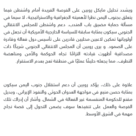
ويشدد تحليل مايكل روبين على الفرصة الفريدة أمام واشنطن فيما
يتعلق بجنوب اليمن نظرا لأهميته الجغرافية والاستراتيجية، لا سيما في
مسألة حماية مضيق باب المندب. دعم واشنطن للمجلس الانتقالي
الجنوبي سيكون بمثابة سابقة للسياسة الخارجية الأمريكية أن تجعل في
أولوياتها تمكين لاعبين محليين قادرين على تأسيس دول فعالة وقادرة
على الصمود. و يرى روبين أن المجلس الانتقالي الجنوبي شريكًا ذات
مصداقية أظهرت قيادته التزامًا تجاه الحوكمة والأمن ومناهضة
التطرف، مما يجعله حليفًا عمليًا في منطقة تعج بعدم الاستقرار.
علاوة على ذلك، يؤكد روبين أن دعم استقلال جنوب اليمن سيكون
بمثابة حصن منيع في مواجهة العدوان الحوثي والنفوذ الإيراني، وبديل
مقنع للحكومة المنقسمة غير الفعالة في الشمال. وأشار أن إدراك تلك
الفرصة والعمل على تنفيذها سوف يضمن التحول إلى قصة نجاح
مهمة في الشرق الأوسط.