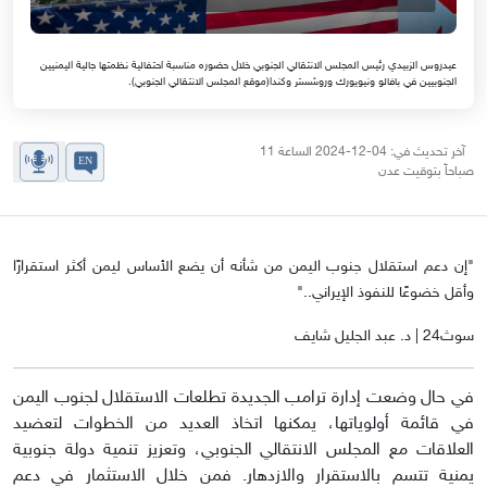
عيدروس الزبيدي رئيس المجلس الانتقالي الجنوبي خلال حضوره مناسبة احتفالية نظمتها جالية اليمنيين
الجنوبيين في بافالو ونيويورك وروشستر وكندا(موقع المجلس الانتقالي الجنوبي).
آخر تحديث في: 04-12-2024 الساعة 11
صباحاً بتوقيت عدن
"إن دعم استقلال جنوب اليمن من شأنه أن يضع الأساس ليمن أكثر استقرارًا
وأقل خضوعًا للنفوذ الإيراني.."
سوث24 | د. عبد الجليل شايف
في حال وضعت إدارة ترامب الجديدة تطلعات الاستقلال لجنوب اليمن
في قائمة أولوياتها، يمكنها اتخاذ العديد من الخطوات لتعضيد
العلاقات مع المجلس الانتقالي الجنوبي، وتعزيز تنمية دولة جنوبية
يمنية تتسم بالاستقرار والازدهار. فمن خلال الاستثمار في دعم