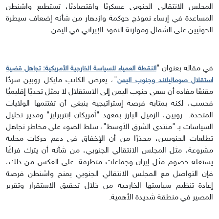
المجلس الانتقالي الجنوبي عسكريًا واقتصاديًا، تستطيع واشنطن
المساعدة في إرساء نموذج حوكمة وازدهار من شأنه إضعاف سيطرة
الحوثيين على الشمال وموازنة النفوذ الإيراني في اليمن.
في مقاله بعنوان "
النقطة العمياء للسياسة الخارجية الأمريكية: تجاهل قضية
"، يعرض الكاتب مايكل روبين سردًا
استقلال صوماليلاند وجنوب اليمن
مقنعًا مفاده أن سعي جنوب اليمن إلى الاستقلال لا يمثل تحديًا إقليميُا
فحسب، لكنه بمثابة فرصة إستراتيجية ينبغي أن تغتنمها الولايات
المتحدة. روبين، الزميل البارز بمعهد "أمريكان إنتربرايز" ومدير تحليل
السياسات بـ "منتدى الشرق الأوسط"، سلط الضوء على مخاطر تجاهل
تطلعات الجنوبيين، محذرًا من أن الإخفاق في دعم حركات محلية
مشروعة، مثل المجلس الانتقالي الجنوبي، من شأنه أن يترك فراغًا
يستغله خصوم مثل إيران وجماعات متطرفة. على العكس من ذلك،
فإن التواصل مع المجلس الانتقالي الجنوبي يمنح واشنطن فرصة
إعادة تنظيم سياستها الخارجية من خلال تحقيق الاستقرار وتقرير
المصير في منطقة شديدة الأهمية.