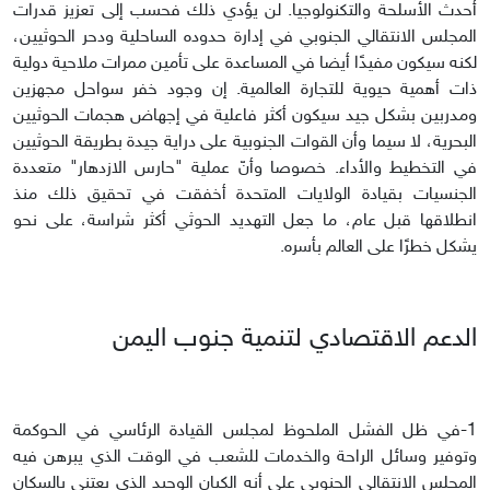
أحدث الأسلحة والتكنولوجيا. لن يؤدي ذلك فحسب إلى تعزيز قدرات
المجلس الانتقالي الجنوبي في إدارة حدوده الساحلية ودحر الحوثيين،
لكنه سيكون مفيدًا أيضا في المساعدة على تأمين ممرات ملاحية دولية
ذات أهمية حيوية للتجارة العالمية. إن وجود خفر سواحل مجهزين
ومدربين بشكل جيد سيكون أكثر فاعلية في إجهاض هجمات الحوثيين
البحرية، لا سيما وأن القوات الجنوبية على دراية جيدة بطريقة الحوثيين
في التخطيط والأداء. خصوصا وأنّ عملية "حارس الازدهار" متعددة
الجنسيات بقيادة الولايات المتحدة أخفقت في تحقيق ذلك منذ
انطلاقها قبل عام، ما جعل التهديد الحوثي أكثر شراسة، على نحو
يشكل خطرًا على العالم بأسره.
الدعم الاقتصادي لتنمية جنوب اليمن
1-في ظل الفشل الملحوظ لمجلس القيادة الرئاسي في الحوكمة
وتوفير وسائل الراحة والخدمات للشعب في الوقت الذي يبرهن فيه
المجلس الانتقالي الجنوبي على أنه الكيان الوحيد الذي يعتني بالسكان