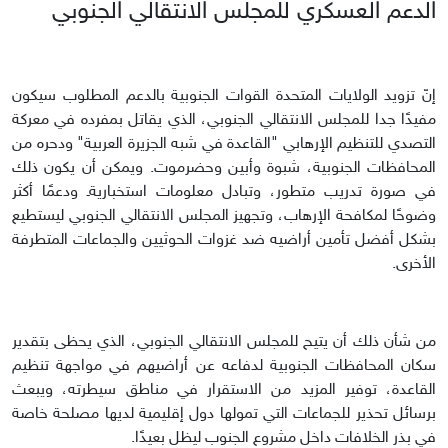
الدعم العسكري للمجلس الانتقالي الجنوبي
إنّ تزويد الولايات المتحدة القوات الجنوبية بالدعم المطلوب سيكون
مفيدًا جدا للمجلس الانتقالي الجنوبي، الذي يقاتل بمفرده في معركة
التصدي للتنظيم الإرهابي "القاعدة في شبه الجزيرة العربية" ودحره من
المحافظات الجنوبية، شبوة وأبين وحضرموت. ويمكن أن يكون ذلك
في صورة تدريب متطور، وتبادل معلومات استخباريةـ ودعمًا أكثر
وضوحًا لمكافحة الإرهاب، وتجهيز المجلس الانتقالي الجنوبي ليستطيع
بشكل أفضل تأمين أراضيه ضد غزوات الحوثيين والجماعات المتطرفة
الأخرى.
من شأن ذلك أن يتيح للمجلس الانتقالي الجنوبي، الذي يحظى بتقدير
سكان المحافظات الجنوبية لدفاعه عن أراضيهم في مواجهة تنظيم
القاعدة، توفير المزيد من الاستقرار في مناطق سيطرته، ويبعث
برسائل تحذير للجماعات التي تمولها دول إقليمية لديها مصلحة خاصة
في بذر الخلافات داخل مشروع الجنوب ليظل بعيدًا.