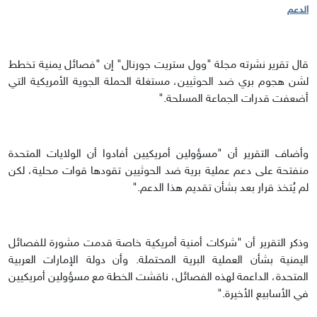
الدعم
قال تقرير نشرته مجلة "وول ستريت جورنال" إن "فصائل يمنية تخطط
لشن هجوم بري ضد الحوثيين، مستغلة الحملة الجوية الأمريكية التي
أضعفت قدرات الجماعة المسلحة."
وأضاف التقرير أن "مسؤولين أمريكيين أفادوا أن الولايات المتحدة
منفتحة على دعم عملية برية ضد الحوثيين تقودها قوات محلية، لكن
لم يُتخذ قرار بعد بشأن تقديم هذا الدعم."
وذكر التقرير أن "شركات أمنية أمريكية خاصة قدمت مشورة للفصائل
اليمنية بشأن العملية البرية المحتملة. وأن دولة الإمارات العربية
المتحدة، الداعمة لهذه الفصائل، ناقشت الخطة مع مسؤولين أمريكيين
في الأسابيع الأخيرة."