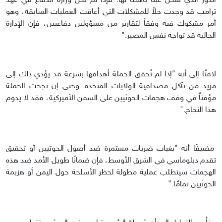
الدور الذي شكّل عبئاً باهظاً لها. فإذا لم تكن وزارة الدفاع في عهد
ترامب قد وجدت حلاً للمشكلات التي أعاقت العمليات السابقة، وهو
أمر مشكوك فيه وفقاً لتقارير من مسؤولين دفاعيين، فإن الإدارة
الحالية قد تواجه نفس المصير."
لافتًا إلى أنه "إذا لم تُحقق الحملة أهدافها بسرعة قد يؤدي ذلك إلى
مزيد من تآكل مصداقية الولايات المتحدة. وحتى إن نجحت الحملة
مؤقتاً في وقف هجمات الحوثيين على السفن الأميركية، فقد لا يدوم
هذا النجاح."
مضيفًا أنه "بغياب ضربات مستمرة ضد أصول الحوثيين أو تحقيق
تقدم دبلوماسي في الشرق الأوسط، فإن ضمانًا طويل الأمد ضد هذه
الهجمات سيتطلب عملية مطولة لحظر الأسلحة حول اليمن أو هزيمة
الحوثيين تمامًا."