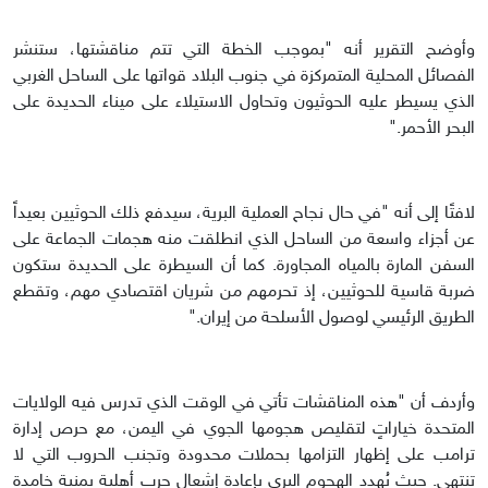
وأوضح التقرير أنه "بموجب الخطة التي تتم مناقشتها، ستنشر
الفصائل المحلية المتمركزة في جنوب البلاد قواتها على الساحل الغربي
الذي يسيطر عليه الحوثيون وتحاول الاستيلاء على ميناء الحديدة على
البحر الأحمر."
لافتًا إلى أنه "في حال نجاح العملية البرية، سيدفع ذلك الحوثيين بعيداً
عن أجزاء واسعة من الساحل الذي انطلقت منه هجمات الجماعة على
السفن المارة بالمياه المجاورة. كما أن السيطرة على الحديدة ستكون
ضربة قاسية للحوثيين، إذ تحرمهم من شريان اقتصادي مهم، وتقطع
الطريق الرئيسي لوصول الأسلحة من إيران."
وأردف أن "هذه المناقشات تأتي في الوقت الذي تدرس فيه الولايات
المتحدة خياراتٍ لتقليص هجومها الجوي في اليمن، مع حرص إدارة
ترامب على إظهار التزامها بحملات محدودة وتجنب الحروب التي لا
تنتهي. حيث يُهدد الهجوم البري بإعادة إشعال حرب أهلية يمنية خامدة