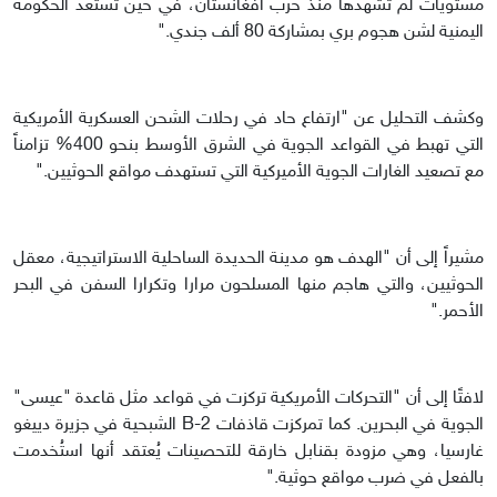
مستويات لم تشهدها منذ حرب أفغانستان، في حين تستعد الحكومة
اليمنية لشن هجوم بري بمشاركة 80 ألف جندي."
وكشف التحليل عن "ارتفاع حاد في رحلات الشحن العسكرية الأمريكية
التي تهبط في القواعد الجوية في الشرق الأوسط بنحو 400% تزامناً
مع تصعيد الغارات الجوية الأميركية التي تستهدف مواقع الحوثيين."
مشيراً إلى أن "الهدف هو مدينة الحديدة الساحلية الاستراتيجية، معقل
الحوثيين، والتي هاجم منها المسلحون مرارا وتكرارا السفن في البحر
الأحمر."
لافتًا إلى أن "التحركات الأمريكية تركزت في قواعد مثل قاعدة "عيسى"
الجوية في البحرين. كما تمركزت قاذفات B-2 الشبحية في جزيرة دييغو
غارسيا، وهي مزودة بقنابل خارقة للتحصينات يُعتقد أنها استُخدمت
بالفعل في ضرب مواقع حوثية."