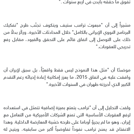
تفوق ما حققه بايدن في أربع سنوات ."
مشيراً إلى أن "مبعوث ترامب ستيف ويتكوف تجنّب طرح "تفكيك
البرنامج النووي الإيراني بالكامل" خلال المحادثات الأخيرة، وركّز بدلاً من
ذلك على التوصل إلى اتفاق قائم على التحقق والقيود، مقابل رفع
تدريجي للعقوبات."
موضحًا أن "مثل هذا النموذج ليس فقط واقعيّاً، بل سبق لإيران أن
وافقت عليه في اتفاق 2015، ما يعزز إمكانية إعادة إحيائه رغم التقدم
الكبير الذي أحرزته طهران في السنوات الأخيرة."
ولفت التحليل إلى أن "ترامب يتمتع بميزة إضافية تتمثل في استعداده
لرفع العقوبات الأساسية التي تمنع الشركات الأميركية من التعامل مع
إيران، وهو ما لم يجرؤ أوباما على طرحه خشية المعارضة الداخلية. وهذا
الانفتاح قد يمنح ترامب نفوذاً تفاوضياً أكبر من سابقيه، ويتيح له