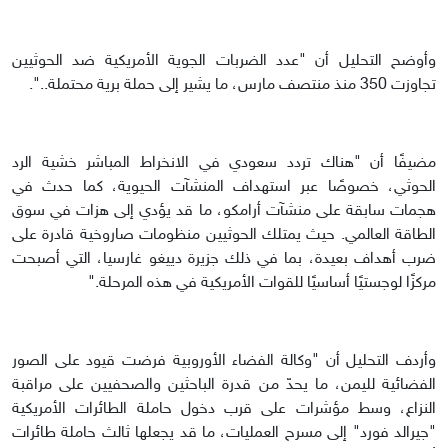
وأوضح التحليل أن "عدد الضربات الجوية الأمريكية ضد الحوثيين
تجاوزت 350 منذ منتصف مارس، ما يشير إلى حملة برية محتملة..".
مضيفًا أن "هناك تردد سعودي في الانخراط المباشر خشية الرد
الحوثي، خصوصًا عبر استهداف المنشآت الحيوية، كما حدث في
هجمات سابقة على منشآت أرامكو، ما قد يؤدي إلى هزات في سوق
الطاقة العالمي. حيث يمتلك الحوثيين منظومات صاروخية قادرة على
ضرب أهداف بعيدة، بما في ذلك جزيرة دييغو غارسيا، التي أصبحت
مركزًا لوجستيًا أساسيًا للقوات الأمريكية في هذه المرحلة."
وأردف التحليل أن "وكالة الفضاء الأوروبية فرضت قيود على الصور
الفضائية لليمن، ما يحدّ من قدرة الباحثين والصحفيين على مراقبة
النزاع، وسط مؤشرات على قرب دخول حاملة الطائرات الأمريكية
"جيرالد فورد" إلى مسرح العمليات، ما قد يجعلها ثالث حاملة طائرات