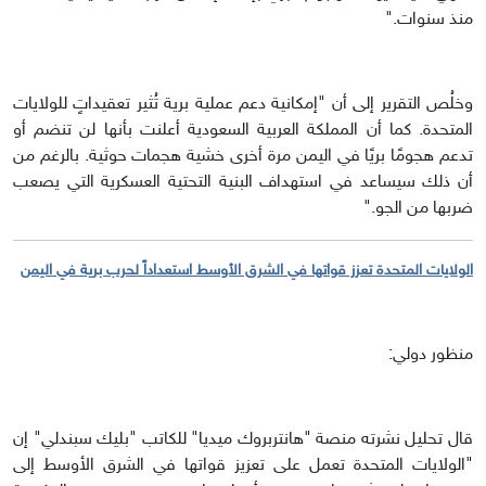
منذ سنوات."
وخلُص التقرير إلى أن "إمكانية دعم عملية برية تُثير تعقيداتٍ للولايات
المتحدة. كما أن المملكة العربية السعودية أعلنت بأنها لن تنضم أو
تدعم هجومًا بريًا في اليمن مرة أخرى خشية هجمات حوثية. بالرغم من
أن ذلك سيساعد في استهداف البنية التحتية العسكرية التي يصعب
ضربها من الجو."
الولايات المتحدة تعزز قواتها في الشرق الأوسط استعداداً لحرب برية في اليمن
منظور دولي:
قال تحليل نشرته منصة "هانتربروك ميديا" للكاتب "بليك سبندلي" إن
"الولايات المتحدة تعمل على تعزيز قواتها في الشرق الأوسط إلى