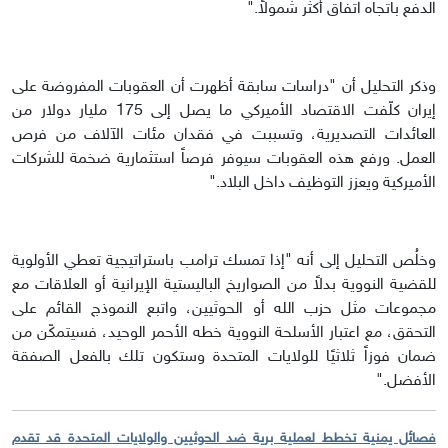
الدفع باتجاه اتفاق أكثر شمولاً."
وذكر التحليل أن "دراسات سابقة أظهرت أن العقوبات المفروضة على
إيران كلّفت الاقتصاد الأميركي ما يصل إلى 175 مليار دولار من
العائدات التصديرية، وتسببت في فقدان مئات الآلاف من فرص
العمل. ورفع هذه العقوبات سيوفر فرصاً استثمارية ضخمة للشركات
الأميركية ويعزز التوظيف داخل البلاد."
وخلُص التحليل إلى أنه "إذا تمسك ترامب باستراتيجية تعطي الأولوية
للقضية النووية بدلاً من الصواريخ الباليستية الإيرانية أو العلاقات مع
مجموعات مثل حزب الله أو الحوثيين، واتبع النموذج القائم على
التحقق، مع اعتبار الأسلحة النووية خطه الأحمر الوحيد، فسيتمكّن من
ضمان فوزاً ثلاثيًا للولايات المتحدة وستكون تلك بالفعل الصفقة
الأفضل."
فصائل يمنية تخطط لعملية برية ضد الحوثيين والولايات المتحدة قد تقدم