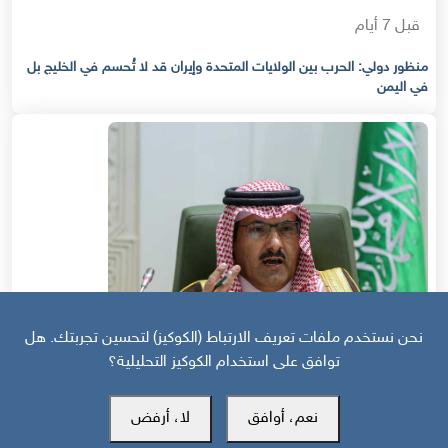
قبل 7 أيام
منظور دولي: الحرب بين الولايات المتحدة وإيران قد لا تُحسم في الخليج بل
في اليمن
نحن نستخدم ملفات تعريف الارتباط (الكوكيز) لتحسين تجربتك. هل
توافق على استخدام الكوكيز التحليلية؟
قبل 19 يوم
نعم، أوافق
لا، أرفض
منظور دولي | استراتيجية السعودية في اليمن: عصا للجنوبيين وجزرة لأوروبا