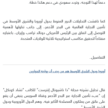
دعماً لهذا التوجه، وتردد سعودي في دعم هكذا خطة.
كما ناقشت التحليلات الدور المنوط بدول أوروبا والشرق الأوسط في
تأمين التجارة العالمية في البحر الأحمر، إلى جانب تناولها لأهمية
التوصل إلى اتفاق بين الرئيس الأمريكي دونالد ترامب وإيران، باعتباره
مفتاحاً لتحقيق مكاسب استراتيجية ثلاثية للولايات المتحدة.
التفاصيل..
أوروبا ودول الشرق الأوسط هم من يجب أن يواجه الحوثيين
قال تحليل نشرته مجلة "ذا ناشيونال إنترست" للكاتب "تشاد كونكل"
إن "عبء تأمين التجارة عبر البحر الأحمر وقناة السويس ينبغي أن يقع
على عاتق من يملكون المصلحة الأكبر فيه، وهم الدول الأوروبية ودول
الشرق الأوسط."