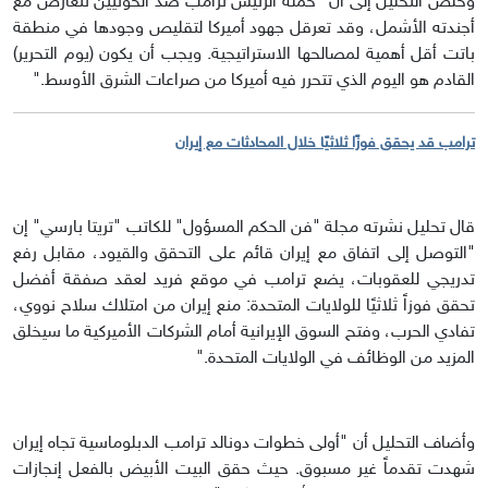
وخلُص التحليل إلى أن "حملة الرئيس ترامب ضد الحوثيين تتعارض مع
أجندته الأشمل، وقد تعرقل جهود أميركا لتقليص وجودها في منطقة
باتت أقل أهمية لمصالحها الاستراتيجية. ويجب أن يكون (يوم التحرير)
القادم هو اليوم الذي تتحرر فيه أميركا من صراعات الشرق الأوسط."
ترامب قد يحقق فوزًا ثلاثيًا خلال المحادثات مع إيران
قال تحليل نشرته مجلة "فن الحكم المسؤول" للكاتب "تريتا بارسي" إن
"التوصل إلى اتفاق مع إيران قائم على التحقق والقيود، مقابل رفع
تدريجي للعقوبات، يضع ترامب في موقع فريد لعقد صفقة أفضل
تحقق فوزاً ثلاثيًا للولايات المتحدة: منع إيران من امتلاك سلاح نووي،
تفادي الحرب، وفتح السوق الإيرانية أمام الشركات الأميركية ما سيخلق
المزيد من الوظائف في الولايات المتحدة."
وأضاف التحليل أن "أولى خطوات دونالد ترامب الدبلوماسية تجاه إيران
شهدت تقدماً غير مسبوق. حيث حقق البيت الأبيض بالفعل إنجازات