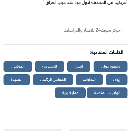
أمريكية في المنطقة لأول مرة منذ حرب العراق."
- مركز سوث24 للأخبار والدراسات
الكلمات المفتاحية:
منظور دولي
اليمن
السعودية
الحوثيون
إيران
الإمارات
المجلس الرئاسي
الحديدة
الولايات المتحدة
عملية برية