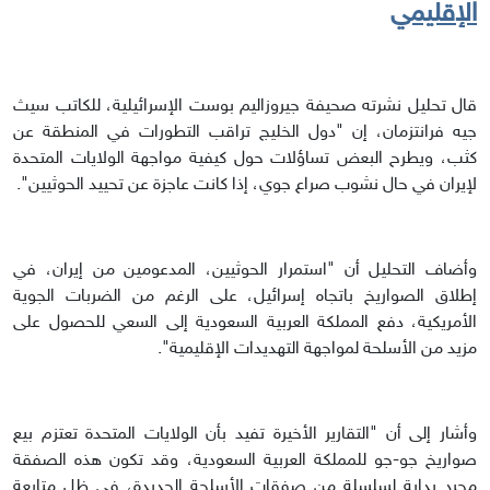
الإقليمي
قال تحليل نشرته صحيفة جيروزاليم بوست الإسرائيلية، للكاتب سيث
جيه فرانتزمان، إن "دول الخليج تراقب التطورات في المنطقة عن
كثب، ويطرح البعض تساؤلات حول كيفية مواجهة الولايات المتحدة
لإيران في حال نشوب صراع جوي، إذا كانت عاجزة عن تحييد الحوثيين".
وأضاف التحليل أن "استمرار الحوثيين، المدعومين من إيران، في
إطلاق الصواريخ باتجاه إسرائيل، على الرغم من الضربات الجوية
الأمريكية، دفع المملكة العربية السعودية إلى السعي للحصول على
مزيد من الأسلحة لمواجهة التهديدات الإقليمية".
وأشار إلى أن "التقارير الأخيرة تفيد بأن الولايات المتحدة تعتزم بيع
صواريخ جو-جو للمملكة العربية السعودية، وقد تكون هذه الصفقة
مجرد بداية لسلسلة من صفقات الأسلحة الجديدة، في ظل متابعة