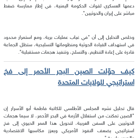
دعمها العسكري لقوات الحكومة اليمنية، في إطار ممارسة ضغط
مباشر على إيران والحوثيين".
وخلص التحليل إلى أن "في غياب عمليات برية، ومع استمرار محدود
في استهداف القيادة الحوثية ومنظوماتها التسليحية، ستظل الجماعة
قادرة على إعادة التنظيم، والتسلح، وتنفيذ هجمات مستقبلية".
كيف حوّلت الصين البحر الأحمر إلى فخ
استراتيجي للولايات المتحدة
قال تحليل نشره المجلس الأطلسي للكاتبة فاطمة أبو الأسرار إن
"الصين تمكنت من استغلال الأزمة في البحر الأحمر، لا سيما هجمات
الحوثيين على السفن الغربية، لتحويل هذا الممر الحيوي إلى فخ
استراتيجي يضعف النفوذ الأمريكي ويعزز مكاسبها الاقتصادية