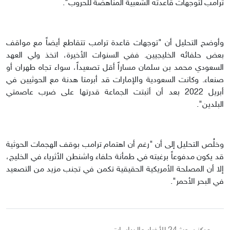
ترامب لتوجهات قاعدته الشعبية المناهضة للحروب".
وأوضح التحليل أن "توجهات قاعدة ترامب تتقاطع أيضاً مع مواقف
بعض حلفائه الخليجيين. ففي السنوات الأخيرة، اتخذ ولي العهد
السعودي محمد بن سلمان مساراً أقل تصعيداً، سواء تجاه طهران أو
صنعاء. وكانت السعودية والإمارات قد أبرمتا هدنة مع الحوثيين في
أبريل 2022 بعد أن أثبتت الجماعة قدرتها على ضرب عاصمتي
البلدين".
وخلُص التحليل إلى أن "رغم أن اهتمام ترامب بوقف الهجمات الحوثية
قد يكون مدفوعاً برغبته في طمأنة حلفاء واشنطن الأثرياء في الخليج،
إلا أن المصلحة الأمريكية الحقيقية تكمن في تجنب مزيد من التصعيد
في البحر الأحمر".