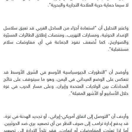
لا سيما حماية حرية الملاحة التجارية والبحرية".
واعتبر التحليل أن "استعادة أجزاء من الساحل الغربي قد تعيق سلاسل
الإمداد الحوثية، ومسارات التهريب، ومنصات إطلاق الطائرات المسيّرة
والصواريخ، كما تُضعف نفوذ الجماعة في أي مفاوضات سلام
مستقبلية".
وأوضح أن "التطورات الجيوسياسية الأوسع في الشرق الأوسط قد
تنعكس على الوضع الميداني في اليمن، وهو ما سيتوقف على نتائج
المحادثات بين الولايات المتحدة وإيران، وعلى مسار الحرب في غزة
خلال الأسابيع أو الأشهر المقبلة".
وأردف أن "التوصل إلى اتفاق أمريكي-إيراني، أو تجديد الهدنة في غزة،
قد يدفع إدارة ترامب إلى صرف النظر عن أي تصعيد بري ضد الحوثيين.
أما إذا تعثرت المفاوضات أو انهارت، فقد تلجأ الإدارة إلى تصعيد