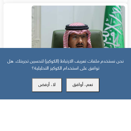
نحن نستخدم ملفات تعريف الارتباط (الكوكيز) لتحسين تجربتك. هل
توافق على استخدام الكوكيز التحليلية؟
نعم، أوافق
لا، أرفض
قبل 20 يوم
منظور دولي | استراتيجية السعودية في اليمن: عصا للجنوبيين وجزرة لأوروبا