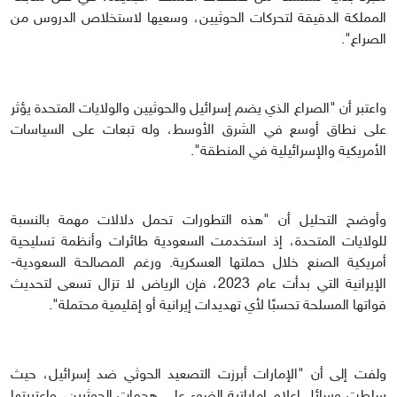
المملكة الدقيقة لتحركات الحوثيين، وسعيها لاستخلاص الدروس من
الصراع".
واعتبر أن "الصراع الذي يضم إسرائيل والحوثيين والولايات المتحدة يؤثر
على نطاق أوسع في الشرق الأوسط، وله تبعات على السياسات
الأمريكية والإسرائيلية في المنطقة".
وأوضح التحليل أن "هذه التطورات تحمل دلالات مهمة بالنسبة
للولايات المتحدة، إذ استخدمت السعودية طائرات وأنظمة تسليحية
أمريكية الصنع خلال حملتها العسكرية. ورغم المصالحة السعودية-
الإيرانية التي بدأت عام 2023، فإن الرياض لا تزال تسعى لتحديث
قواتها المسلحة تحسبًا لأي تهديدات إيرانية أو إقليمية محتملة".
ولفت إلى أن "الإمارات أبرزت التصعيد الحوثي ضد إسرائيل، حيث
سلطت وسائل إعلام إماراتية الضوء على هجمات الحوثيين، واعتبرتها