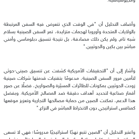
والجيوسياسية."
وأضاف التحليل أن "في الوقت الذي تتعرض فيه السفن المرتبطة
بالولايات المتحدة وأوروبا لهجمات متزايدة، تمر السفن الصينية بسلام
شبه تام. ولم يكن ذلك مصادفة، بل نتيجة تنسيق دبلوماسي وأمني
مباشر بين بكين والحوثيين."
وأشار إلى أن "التحقيقات الأمريكية كشفت عن تنسيق صيني-حوثي
لتأمين مرور السفن الصينية، مدعومًا بتقنيات قدمتها شركات صينية
زودت الحوثيين بمكونات للطائرات المسيّرة والصواريخ، فضلًا عن صور
أقمار صناعية لتحديد أهداف دقيقة ضد المصالح الأمريكية. وبفضل
هذا الدعم، تمكنت الصين من حماية مصالحها التجارية وتعزيز موقعها
كمنافس استراتيجي دون الانخراط المباشر في النزاع."
واعتبر التحليل أن "الصين تتبع نهجًا استراتيجيًا مدروسًا؛ فهي لا تسعى