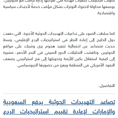
تناولت التحليلات خلفيات الهدنة التي طرحتها إدارة ترامب مع الحوثيين،
بوصفها محاولة لاحتواء التوترات بشكل مؤقت خدمةً لأجندات سياسية
واقتصادية.
كما سلطت الضوء على تداعيات التهديدات الحوثية الأخيرة، التي دفعت
دول الخليج إلى إعادة النظر في استراتيجيات الردع الإقليمي، وسط
حديث متصاعد عن احتمالية تنفيذ هجوم بري وشيك على مواقع
الحوثيين. وناقشت التحليلات الدور الصيني في البحر الأحمر، مشيرة
إلى كيفية استغلال بكين للأزمة وتحويلها إلى فخ استراتيجي يضعف
النفوذ الأمريكي في المنطقة ويعزز من حضورها الجيوسياسي.
التفاصيل..
تصاعد التهديدات الحوثية يدفع السعودية
والإمارات لإعادة تقييم استراتيجيات الردع