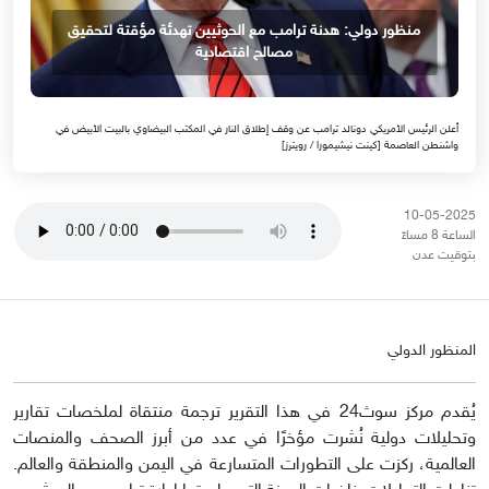
منظور دولي: هدنة ترامب مع الحوثيين تهدئة مؤقتة لتحقيق
مصالح اقتصادية
أعلن الرئيس الأمريكي دونالد ترامب عن وقف إطلاق النار في المكتب البيضاوي بالبيت الأبيض في
واشنطن العاصمة [كينت نيشيمورا / رويترز]
10-05-2025
الساعة 8 مساءً
بتوقيت عدن
المنظور الدولي
يُقدم مركز سوث24 في هذا التقرير ترجمة منتقاة لملخصات تقارير
وتحليلات دولية نُشرت مؤخرًا في عدد من أبرز الصحف والمنصات
العالمية، ركزت على التطورات المتسارعة في اليمن والمنطقة والعالم.