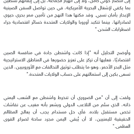
إلى انتصار حوثي كامل، ولا إلى انهيار الجماعة، بل إلى إبقائهم نشطين
بما يكفي لإشغال البحرية الأمريكية، في حين تواصل السفن الصينية
الإبحار بأمان نسبي. وقد مكنها هذا النهج من تأمين ممر بحري حيوي
لصادراتها، بينما تتكبد أوروبا والولايات المتحدة خسائر اقتصادية جراء
اضطرابات الشحن."
وأوضح التحليل أنه "إذا كانت واشنطن جادة في منافسة الصين
اقتصاديًا، فعليها أن تركز على تعزيز حضورها في المناطق الاستراتيجية
مثل البحر الأحمر، وهو ما يتطلب توثيق التحالفات مع الأوروبيين، الذين
تسعى بكين إلى استمالتهم على حساب الولايات المتحدة."
ولفت إلى أن "من الضروري أن تنخرط واشنطن مع الشعب اليمني
ذاته، الذي سئم من التلاعب الدولي ويشعر بأنه مغيب عن نقاشات
تخص مستقبل بلاده. فأي حل مستدام يجب أن يعالج المظالم
الحقيقية لليمنيين، لا أن يُبقي اليمن مجرد ساحة لصراع القوى
العظمى."