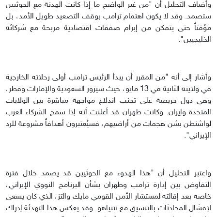
وأضاف التحليل أن "من غير الواضح ما إذا كانت الهدنة مع الحوثيين
ستصمد. وقد لا يكون اهتمام ترامب بوقف التصعيد طويل الأمد، بل
مؤقتاً حتى يتمكن من إبرام صفقات اقتصادية مربحة مع شركائه
الخليجيين".
وأشار إلى أنه "من المقرر أن يبدأ الرئيس ترامب أولى رحلاته الخارجية
في ولايته الثانية في 13 مايو، حيث سيزور السعودية والإمارات وقطر،
وهي دول حريصة على تجنب اندلاع مواجهة مباشرة بين الولايات
المتحدة وإيران. وكانت طهران قد أعلنت أنه إذا سمح الشركاء العرب
لواشنطن بشن هجمات من أراضيهم، فسيُعتبرون أهدافاً مشروعة للرد
الإيراني".
واعتبر التحليل أن "هذا الهدوء مع الحوثيين قد يصمد خلال فترة
التفاوض بين إدارة ترامب وطهران بشأن البرنامج النووي الإيراني،
خاصة بعد إقالته لمستشار الأمن القومي مايك والتز، الذي كان يسعى
لإفشال المحادثات بالتنسيق مع نتنياهو. وقد يعكس هذا التهدئة إدراك