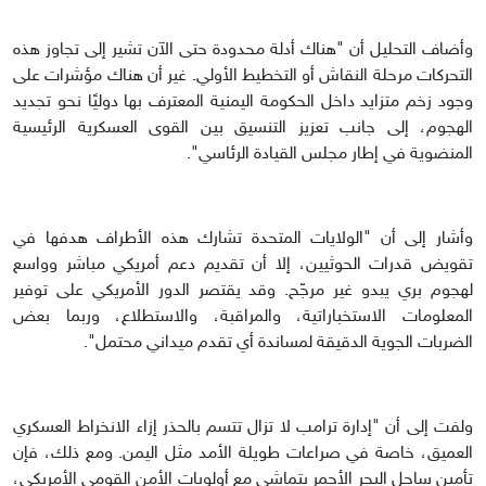
وأضاف التحليل أن "هناك أدلة محدودة حتى الآن تشير إلى تجاوز هذه
التحركات مرحلة النقاش أو التخطيط الأولي. غير أن هناك مؤشرات على
وجود زخم متزايد داخل الحكومة اليمنية المعترف بها دوليًا نحو تجديد
الهجوم، إلى جانب تعزيز التنسيق بين القوى العسكرية الرئيسية
المنضوية في إطار مجلس القيادة الرئاسي".
وأشار إلى أن "الولايات المتحدة تشارك هذه الأطراف هدفها في
تقويض قدرات الحوثيين، إلا أن تقديم دعم أمريكي مباشر وواسع
لهجوم بري يبدو غير مرجّح. وقد يقتصر الدور الأمريكي على توفير
المعلومات الاستخباراتية، والمراقبة، والاستطلاع، وربما بعض
الضربات الجوية الدقيقة لمساندة أي تقدم ميداني محتمل".
ولفت إلى أن "إدارة ترامب لا تزال تتسم بالحذر إزاء الانخراط العسكري
العميق، خاصة في صراعات طويلة الأمد مثل اليمن. ومع ذلك، فإن
تأمين ساحل البحر الأحمر يتماشى مع أولويات الأمن القومي الأمريكي،