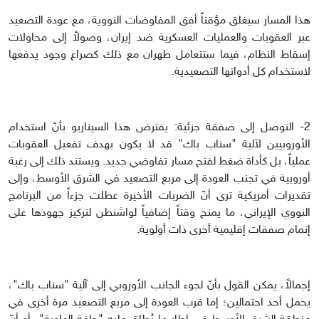
هذا المسار سيغلق مؤقتاً أفق المفاوضات النووية، مع عودة التصعيد
عبر العقوبات والعمليات العسكرية ضد إيران، وصولاً إلى محاولات
إسقاط النظام، فيما ستتعامل طهران مع ذلك كصراع وجود يدفعها
لاستخدام كل أدواتها التصعيدية.
2- التوصل إلى صفقة جزئية: يفترض هذا السيناريو بأنّ استخدام
الأوروبيين لآلية "سناب باك" قد لا يكون بهدف تفعيل العقوبات
عملياً، بل كأداة ضغط لفتح مسار تفاوضي جديد. ويستند ذلك إلى رغبة
أوروبية في تجنب العودة إلى مربع التصعيد في الشرق الأوسط، وإلى
تقديرات أمريكية ترى أنّ الضربات الأخيرة عطلت جزءاً من البرنامج
النووي الإيراني، ما يمنح وقتاً إضافياً لواشنطن لتركيز جهودها على
إتمام صفقات إقليمية أخرى ذات أولوية.
إجمالاً، يمكن القول بأنّ لجوء الجانب الأوروبي إلى آلية "سناب باك"،
يحمل أحد احتمالين؛ إما قرب العودة إلى مربع التصعيد مرة أخرى في