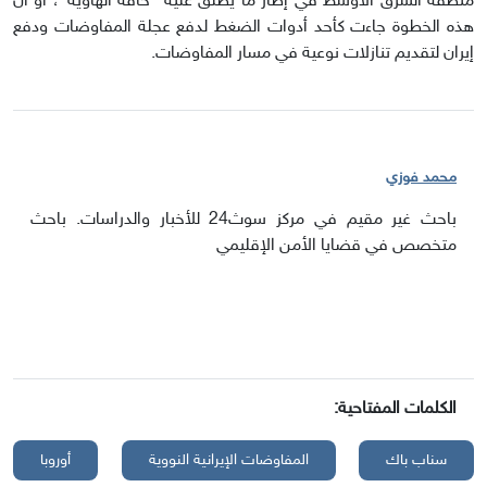
منطقة الشرق الأوسط في إطار ما يُطلق عليه "حافة الهاوية"، أو أنّ
هذه الخطوة جاءت كأحد أدوات الضغط لدفع عجلة المفاوضات ودفع
إيران لتقديم تنازلات نوعية في مسار المفاوضات.
محمد فوزي
باحث غير مقيم في مركز سوث24 للأخبار والدراسات. باحث
متخصص في قضايا الأمن الإقليمي
الكلمات المفتاحية:
سناب باك
المفاوضات الإيرانية النووية
أوروبا