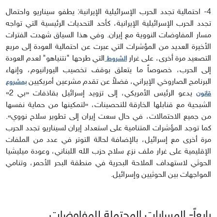
4- احتمالية تجدد الحرب الإسرائيلية الإيرانية: يطفو سيناريو واحتمال
تجدد الحرب الإسرائيلية الإيرانية، كأحد التحديات الرئيسية التي تواجه
مسار المفاوضات النووية مع إيران. وفي هذا السياق شهدت الفترات
الأخيرة العديد من المؤشرات التي عبرت عن احتمالية العودة إلى مربع
التصعيد مرة أخرى، على غرار
التي طرحها "نتنياهو" لعدم العودة
الشروط
إلى الحرب، خصوصاً ما يتعلق بوقف تخصيب اليورانيوم، وإنهاء
البرنامج الصاروخي الإيراني، فضلاً عن تقدم مشرعين أمريكيين
بمشروع
يدعو الرئيس الأمريكي، إلى تزويد إسرائيل بقاذفات «بي 2»
قانون
الشبحية مع قنابلها الخارقة للتحصينات، «لتمكينها من حماية نفسها
من جميع الاحتمالات، في حال سعت إيران إلى تطوير سلاح نووي».
كما توجد المؤشرات المتنامية على استعداد إيران لسيناريو تجدد الحرب
مرة أخرى مع إسرائيل، بالإضافة لحالة التوتر في عدد من الملفات
الإقليمية على غرار ملف نزع سلاح حزب الله اللبناني، وعودة ميليشيا
الحوثي لاستهداف الملاحة البحرية في منطقة البحر الأحمر، وتنامي
المواجهات بين الحوثيين وإسرائيل.
رابعاً- المسارات المحتملة للمفاوضات