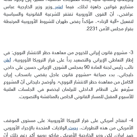
مشاريع قوانين جاهزة لذلك. فيما
وزير وزير الخارجية عباس
اعتبر
عراقجي، أنّ القوى الأوروبية تفتقر للشرعية القانونية والسياسية
لتفعيل «آلية الزناد»، مؤكداً رفض طهران للشروط الأوروبية المرتبطة
بقرار مجلس الأمن 2231.
3- مشروع قانون إيراني للخروج من معاهدة حظر الانتشار النووي: في
إطار التعاطي الإيراني والتصعيد رداً على قرار الترويكا الأوروبية،
أعلن
نائب رئيس لجنة المادة 90 بمجلس الشورى الإيراني حسين علي حاجي
دليجاني، بدء صياغة «مشروع قانون عاجل يقضي بانسحاب إيران
الكامل من معاهدة حظر الانتشار النووي». وأوضح دليجاني أنّ المشروع
سيُرفع على النظام الداخلي للبرلمان ليخضع في الجلسات العلنية
للأسبوع المقبل للمسار القانوني الخاص بالمناقشة والتصويت.
4- انفتاح أمريكي على قرار الترويكا الأوروبية: على مستوى الموقف
الأمريكي من هذه التطورات،
الولايات المتحدة بالإجراء الأوروبي
رحبت
ضد إيران، لكن وزير الخارجية الأمريكي ماركو روبيو أكد رغم ذلك أنّ