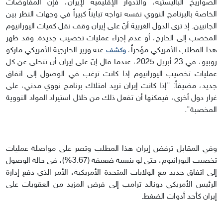
الصواريخ الباليستية، والأدوار الإقليمية لإيران، فإنّ المفاوضات
الخاصة بالبرنامج النووي نفسه تواجه تبايناً كبيراً في وجهات النظر بين
الجانبين. إذ ترى الدول الغربية أنّ على إيران وقف نقل كميات اليورانيوم
المخصب إلى الخارج، أو عدم إجراء عمليات تخصيب جديدة. وقد ظهر
هذا المطلب الأمريكي مؤخراً،
عنه وزير الخارجية الأمريكي ماركو
وكشف
روبيو، في 23 أبريل 2025، عندما قال إنّ على إيران أن تتخلى عن كل
عمليات تخصيب اليورانيوم إذا كانت ترغب في الوصول إلى اتفاق
جديد، مضيفاً: "إذا كانت إيران تريد امتلاك برنامج نووي مدني، على
غرار دول أخرى، فيمكنها أن تفعل ذلك من خلال استيراد المواد النووية
المخصبة".
وفي المقابل ترفض إيران هذا المطلب وتصر على مواصلة عمليات
تخصيب اليورانيوم، حتى لو بنسبة ضعيفة (3.67%)، في حالة الوصول
إلى اتفاق جديد مع الولايات المتحدة الأمريكية، الأمر الذي دفع إدارة
الرئيس الأمريكي دونالد ترامب إلى فرض المزيد من العقوبات على
إيران كأحد أدوات الضغط.