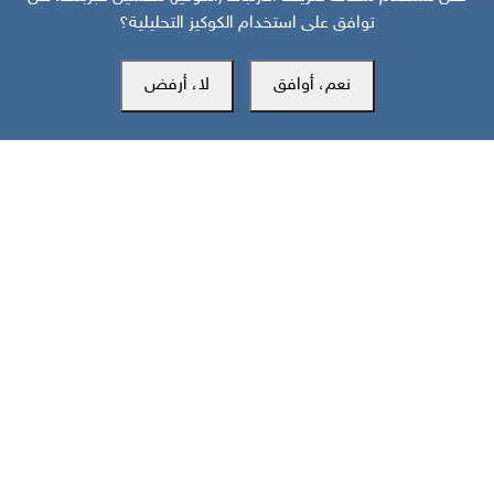
توافق على استخدام الكوكيز التحليلية؟
نعم، أوافق
لا، أرفض
قبل 20 يوم
منظور دولي | استراتيجية السعودية في اليمن: عصا للجنوبيين وجزرة لأوروبا
مركز سوث24 للأخبار والدراسات
مكتب عدن