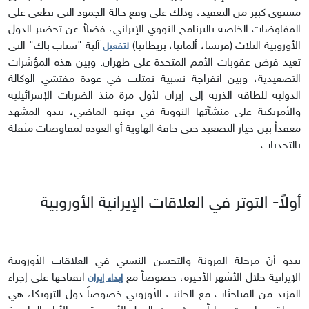
مستوى كبير من التعقيد، وذلك على وقع حالة الجمود التي تطغى على
المفاوضات الخاصة بالبرنامج النووي الإيراني، فضلاً عن تحضير الدول
الأوروبية الثلاث (فرنسا، ألمانيا، بريطانيا)
آلية "سناب باك" التي
لتفعيل
تعيد فرض عقوبات الأمم المتحدة على طهران. وبين هذه المؤشرات
التصعيدية، وبين انفراجة نسبية تمثلت في عودة مفتشي الوكالة
الدولية للطاقة الذرية إلى إيران لأول مرة منذ الضربات الإسرائيلية
والأمريكية على منشآتها النووية في يونيو الماضي، يبدو المشهد
معقداً بين خيار التصعيد حتى حافة الهاوية أو العودة لمفاوضات مثقلة
بالتحديات.
أولاً- التوتر في العلاقات الإيرانية الأوروبية
يبدو أنّ مرحلة المرونة والتحسن النسبي في العلاقات الأوروبية
الإيرانية خلال الأشهر الأخيرة، خصوصاً مع
انفتاحها على إجراء
إبداء إيران
المزيد من المباحثات مع الجانب الأوروبي خصوصاً دول الترويكا، هي