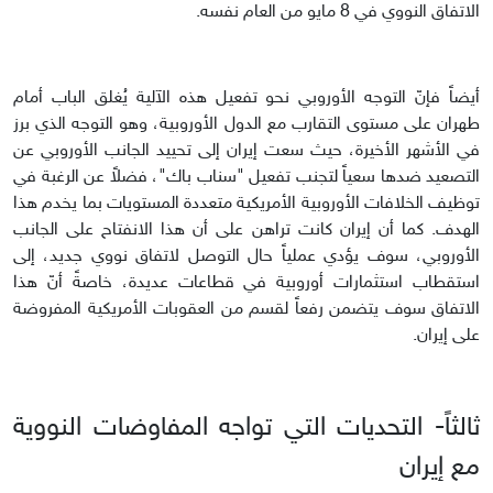
الاتفاق النووي في 8 مايو من العام نفسه.
أيضاً فإنّ التوجه الأوروبي نحو تفعيل هذه الآلية يُغلق الباب أمام
طهران على مستوى التقارب مع الدول الأوروبية، وهو التوجه الذي برز
في الأشهر الأخيرة، حيث سعت إيران إلى تحييد الجانب الأوروبي عن
التصعيد ضدها سعياً لتجنب تفعيل "سناب باك"، فضلاً عن الرغبة في
توظيف الخلافات الأوروبية الأمريكية متعددة المستويات بما يخدم هذا
الهدف. كما أن إيران كانت تراهن على أن هذا الانفتاح على الجانب
الأوروبي، سوف يؤدي عملياً حال التوصل لاتفاق نووي جديد، إلى
استقطاب استثمارات أوروبية في قطاعات عديدة، خاصةً أنّ هذا
الاتفاق سوف يتضمن رفعاً لقسم من العقوبات الأمريكية المفروضة
على إيران.
ثالثاً- التحديات التي تواجه المفاوضات النووية
مع إيران