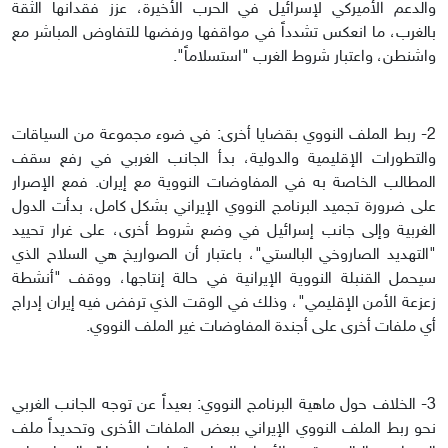
والدعم الأميركي لإسرائيل في الحرب الأخيرة، عزز فقدانها الثقة
بالغرب، ما انعكس تشدداً في مواقفها ورفضها للتفاوض المباشر مع
واشنطن، واعتبار شروط الغرب "استسلاماً".
2- ربط الملف النووي بقضايا أخرى: في ضوء مجموعة من السياقات
والتطورات الإقليمية والدولية، بدأ الجانب الغربي في رفع سقف
المطالب الخاصة به في المفاوضات النووية مع إيران. فمع الإصرار
على ضرورة تجميد البرنامج النووي الإيراني بشكل كامل، بدأت الدول
الغربية وإلى جانب إسرائيل في وضع شروط أخرى، على غرار تحييد
"التهديد الصاروخي البالستي"، باعتبار أن الصواريخ هي السلاح الذي
سيحمل القنبلة النووية الإيرانية في حالة إنتاجها، ووقف "أنشطة
زعزعة الأمن الإقليمي"، وذلك في الوقت الذي ترفض فيه إيران إدراج
أي ملفات أخرى على أجندة المفاوضات غير الملف النووي.
3- الخلاف حول ماهية البرنامج النووي: بعيداً عن توجه الجانب الغربي
نحو ربط الملف النووي الإيراني ببعض الملفات الأخرى وتحديداً ملف