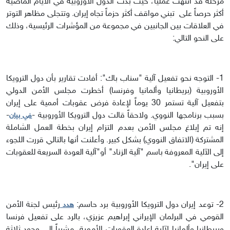
مرحلة قد انتهت عملياً، حيث بدت الدول الأوروبية في الأيام الماضية
أكثر حرصاً على تبني مواقف أكثر حزماً تجاه إيران. وتتجلى مظاهر التوتر
في العلاقات بين الجانبين في مجموعة من المؤشرات الرئيسية، وذلك
على النحو التالي:
1- التوجه نحو تفعيل آلية "سناب باك": أفادت تقارير بأن دول الترويكا
الأوروبية (بريطانيا وألمانيا وفرنسا) أخطرت مجلس الأمن الدولي
بتفعيل آلية تستمر 30 يوماً لإعادة فرض عقوبات أممية على إيران
بسبب برنامجها النووي. ولاحقاً قالت دول الترويكا الأوروبية -
-
في بيان
إنه تم إبلاغ مجلس الأمن بعدم التزام إيران بخطة العمل الشاملة
المشتركة (الاتفاق النووي) بشكل كبير. وأعلنت أنها بالتالي قررت اللجوء
إلى الآلية المعروفة باسم "آلية الزناد" أو"آلية العودة السريعة للعقوبات
على إيران".
2- توعد إيران دول الترويكا الأوروبية برد حاسم:
رئيس لجنة الأمن
هدد
القومي في البرلمان الإيراني إبراهيم عزيزي، بالرد على تفعيل فرنسا
وبريطانيا وألمانيا لآلية إعادة العقوبات الأممية، مشيراً إلى وجود ثلاثة