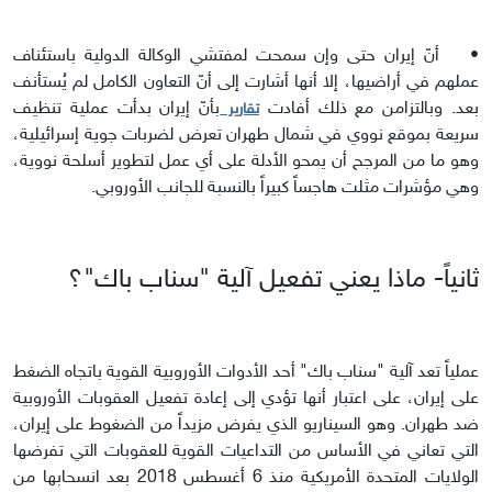
•
أنّ إيران حتى وإن سمحت لمفتشي الوكالة الدولية باستئناف
عملهم في أراضيها، إلا أنها أشارت إلى أنّ التعاون الكامل لم يُستأنف
بعد. وبالتزامن مع ذلك أفادت
بأنّ إيران بدأت عملية تنظيف
تقارير
سريعة بموقع نووي في شمال طهران تعرض لضربات جوية إسرائيلية،
وهو ما من المرجح أن يمحو الأدلة على أي عمل لتطوير أسلحة نووية،
وهي مؤشرات مثلت هاجساً كبيراً بالنسبة للجانب الأوروبي.
ثانياً- ماذا يعني تفعيل آلية "سناب باك"؟
عملياً تعد آلية "سناب باك" أحد الأدوات الأوروبية القوية باتجاه الضغط
على إيران، على اعتبار أنها تؤدي إلى إعادة تفعيل العقوبات الأوروبية
ضد طهران. وهو السيناريو الذي يفرض مزيداً من الضغوط على إيران،
التي تعاني في الأساس من التداعيات القوية للعقوبات التي تفرضها
الولايات المتحدة الأمريكية منذ 6 أغسطس 2018 بعد انسحابها من