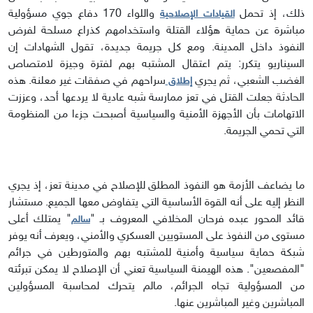
ذلك، إذ تحمل
واللواء 170 دفاع جوي مسؤولية
القيادات الإصلاحية
مباشرة عن حماية هؤلاء القتلة واستخدامهم كذراع مسلحة لفرض
النفوذ داخل المدينة. ومع كل جريمة جديدة، تقول الشهادات إن
السيناريو يتكرر: يتم اعتقال المشتبه بهم لفترة وجيزة لامتصاص
الغضب الشعبي، ثم يجري
سراحهم في صفقات غير معلنة. هذه
إطلاق
الحادثة جعلت القتل في تعز ممارسة شبه عادية لا يردعها أحد، وعززت
الاتهامات بأن الأجهزة الأمنية والسياسية أصبحت جزءا من المنظومة
التي تحمي الجريمة.
ما يضاعف الأزمة هو النفوذ المطلق للإصلاح في مدينة تعز، إذ يجري
النظر إليه على أنه القوة الأساسية التي يتفاوض معها الجميع. مستشار
قائد المحور عبده فرحان المخلافي المعروف بـ "
" يمتلك أعلى
سالم
مستوى من النفوذ على المستويين العسكري والأمني، ويعرف أنه يوفر
شبكة حماية سياسية وأمنية للمشتبه بهم والمتورطين في جرائم
"المفصعين". هذه الهيمنة السياسية تعني أن الإصلاح لا يمكن تبرئته
من المسؤولية تجاه الجرائم، مالم يتحرك لمحاسبة المسؤولين
المباشرين وغير المباشرين عنها.