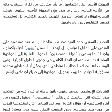
الجهات الأمنية على اقتحامها، ما يثير مخاوف من تكرار السيناريو ذاته
في الأزمة الحالية. وعلى ما يبدو فإن الأجهزة الأمنية المتهمة بتوفير
الحماية لهؤلاء لا تتعامل مع هذا التهديد بالجدية الكافية، بل تستخدمه
كذريعة للتقاعس عن أداء واجبها.
الغضب الشعبي هذه المرة مختلف، فالمطالب لم تعد مقتصرة على
القبض على القاتل المباشر، بل ارتفعت لتشمل "
" أحياء بأكملها،
تطهير
واجتثاث ما يسمى بـ "دولة المفصعين". الدعوات العلنية إلى المواجهة
الشاملة تكشف فقدان الثقة الكامل في جدوى الحلول الجزئية. وفي
الوقت ذاته، تصاعد الخطاب المناطقي الذي يحمّل أبناء مناطق محددة
مسؤولية الجرائم، ما يهدد بتحويل المواجهة إلى صراع اجتماعي أوسع.
القيادات الإصلاحية بدورها متهمة بأنها عاجزة أو غير راغبة في تفكيك
هذه الشبكة التي ساعدت في بنائها. "المفصعون"، ويقول كثيرون من
أبناء المحافظة أن هؤلاء القادة، هم اليد الضاربة التي استخدمها الحزب
في حربه ضد خصومه، ومن الصعب التخلي عنهم دون خسارة كبيرة