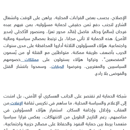
الإصلاح، بحسب بعض القراءات المحلية، يراهن على الوقت وانشغال
الشارع لتجنب دفع ثمن حقيقي لحماية مسؤوليه، بمن فيهم عبده
فرحان (سالم) وخالد فاضل (قائد محور تعز)، ومنصور الأكحلي (مدير
الأمن). هذه الحماية لا تأتي مجانا، بل ترتبط بمصالح سياسية ومالية
واجتماعية. هؤلاء المسؤولون الثلاثة أداروا المحافظة على مدى سنوات
الحرب بأضعف طريقة ممكنة، متواطئين مع القتلة أو من يُسمون
"المفصعين"، وتركوا هؤلاء يستولون على
خصومهم
ممتلكات
السياسيين والمغتربين، وفرضوا
، وسمحوا بانتشار القتل
الجبايات
والفوضى بلا رادع.
شبكة الحماية لم تقتصر على الجانب العسكري أو الأمني، بل امتدت
إلى الإعلام والسياسة المحلية، ما ساهم في تكريس ثقافة
من
الإفلات
العقاب وإذلال وإخافة السكان. استمرار هؤلاء المسؤولين في
مناصبهم، رغم التاريخ الطويل من الانتهاكات، يعكس قرارا سياسيا
متعمدا يربط بين حماية النفوذ والحفاظ على مصالح حزبية واجتماعية،