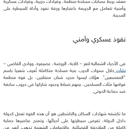
معقّد يربط عصابات مسلحة منظمة، وقيادات حزبية، وقيادات عسكرية
وأمنية تتعامل مع الجريمة باعتبارها ورقة نفوذ وأداة للسيطرة على
المدينة.
نفوذ عسكري وأمني
في الأحياء الشمالية لتعز – كلابة، الروضة، عصيفرة، ووادي القاضي –
خلال سنوات الحرب بنية مسلحة متكاملة تُعرف شعبيا باسم
نشأت
"المفصعين". هؤلاء ليسوا مجرد شبان منفلتين، بل قوة منظمة
قوامها مئات المسلحين، بينهم ضباط وجنود شاركوا في حروب سابقة
ضد جماعة الحوثي.
ما تكشفه شهادات السكان والناشطين هو أن هذه القوة تعمل كدولة
داخل الدولة، تفرض سيطرتها على أحيائها، وتمنح عناصرها حماية
كاملة من الملاحقة القضائية. والاتهامات الشعبية تذهب أبعد من