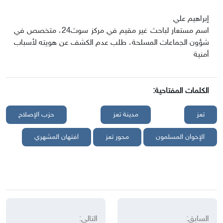
إبراهيم علي
اسم مستعار لباحث غير مقيم في مركز سوث24، متخصص في
شؤون الجماعات المسلحة، طلب عدم الكشف عن هويته لأسباب
أمنية
الكلمات المفتاحية:
تعز
مدينة تعز
حزب الإصلاح
الإخوان المسلمون
محور تعز
افتهان المشهري
السابق:
التالي: