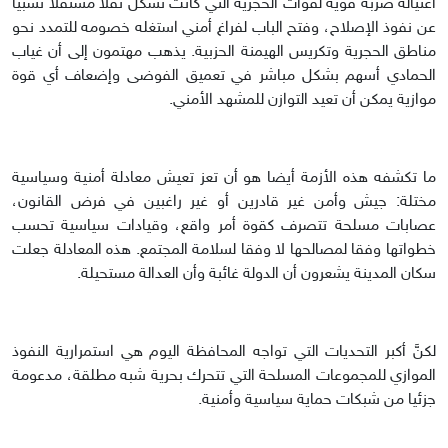
اغتياله ضربة قوية لقوات الحجرية التي كانت تشكل ثقلا مستقلا نسبيا
عن نفوذ الإصلاح، وفتح الباب لفراغ أمني استغله خصومه للتمدد نحو
مناطق الحجرية وتكريس الهيمنة الحزبية. يذهب مهتمون إلى أن غياب
الحمادي أسهم بشكل مباشر في تعميق الفوضى وإضعاف أي قوة
موازية يمكن أن تعيد التوازن للمشهد الأمني.
ما تكشفه هذه الأزمة أيضا هو أن تعز تعيش معادلة أمنية وسياسية
مختلة: جيش وأمن غير قادرين أو غير راغبين في فرض القانون،
عصابات مسلحة تتصرف كقوة أمر واقع، وقيادات سياسية تحسب
خطواتها وفقا لمصالحها لا وفقا لسلامة المجتمع. هذه المعادلة جعلت
سكان المدينة يشعرون أن الدولة غائبة وأن العدالة مستحيلة.
لكنَّ أكبر التحديات التي تواجه المحافظة اليوم هي استمرارية النفوذ
الموازي للمجموعات المسلحة التي تتحرك بحرية شبه مطلقة، مدعومة
جزئيا من شبكات حماية سياسية وأمنية.