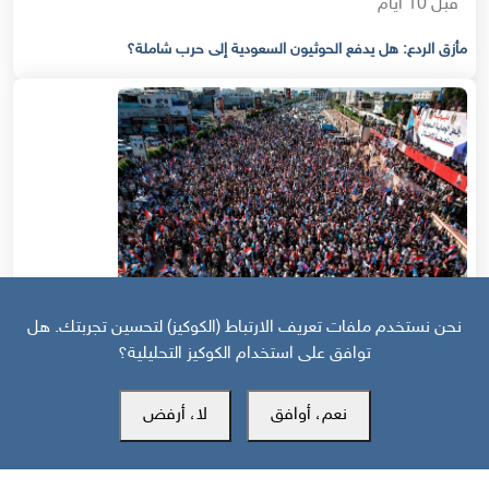
قبل 10 أيام
مأزق الردع: هل يدفع الحوثيون السعودية إلى حرب شاملة؟
نحن نستخدم ملفات تعريف الارتباط (الكوكيز) لتحسين تجربتك. هل
توافق على استخدام الكوكيز التحليلية؟
قبل 11 يوم
نعم، أوافق
لا، أرفض
حرب أهلية محتملة إذا استمر القمع السعودي لجنوب اليمن