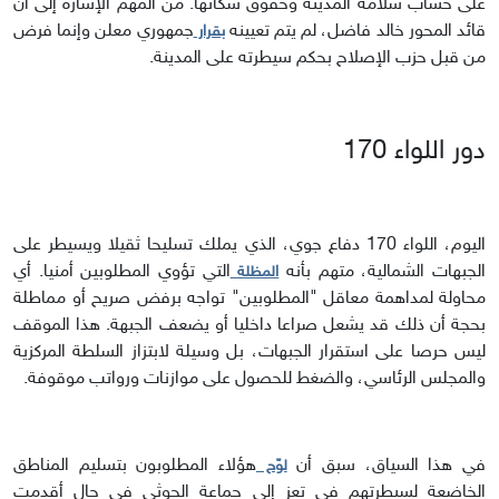
على حساب سلامة المدينة وحقوق سكانها. من المهم الإشارة إلى أنّ
قائد المحور خالد فاضل، لم يتم تعيينه
جمهوري معلن وإنما فرض
بقرار
من قبل حزب الإصلاح بحكم سيطرته على المدينة.
دور اللواء 170
اليوم، اللواء 170 دفاع جوي، الذي يملك تسليحا ثقيلا ويسيطر على
الجبهات الشمالية، متهم بأنه
التي تؤوي المطلوبين أمنيا. أي
المظلة
محاولة لمداهمة معاقل "المطلوبين" تواجه برفض صريح أو مماطلة
بحجة أن ذلك قد يشعل صراعا داخليا أو يضعف الجبهة. هذا الموقف
ليس حرصا على استقرار الجبهات، بل وسيلة لابتزاز السلطة المركزية
والمجلس الرئاسي، والضغط للحصول على موازنات ورواتب موقوفة.
في هذا السياق، سبق أن
هؤلاء المطلوبون بتسليم المناطق
لوّح
الخاضعة لسيطرتهم في تعز إلى جماعة الحوثي في حال أقدمت