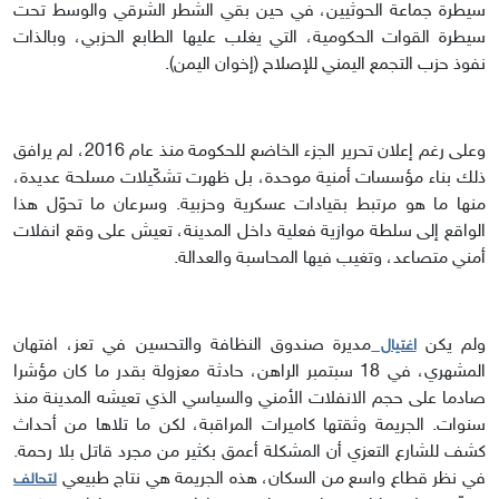
سيطرة جماعة الحوثيين، في حين بقي الشطر الشرقي والوسط تحت
سيطرة القوات الحكومية، التي يغلب عليها الطابع الحزبي، وبالذات
نفوذ حزب التجمع اليمني للإصلاح (إخوان اليمن).
وعلى رغم إعلان تحرير الجزء الخاضع للحكومة منذ عام 2016، لم يرافق
ذلك بناء مؤسسات أمنية موحدة، بل ظهرت تشكّيلات مسلحة عديدة،
منها ما هو مرتبط بقيادات عسكرية وحزبية. وسرعان ما تحوّل هذا
الواقع إلى سلطة موازية فعلية داخل المدينة، تعيش على وقع انفلات
أمني متصاعد، وتغيب فيها المحاسبة والعدالة.
ولم يكن
مديرة صندوق النظافة والتحسين في تعز، افتهان
اغتيال
المشهري، في 18 سبتمبر الراهن، حادثة معزولة بقدر ما كان مؤشرا
صادما على حجم الانفلات الأمني والسياسي الذي تعيشه المدينة منذ
سنوات. الجريمة وثقتها كاميرات المراقبة، لكن ما تلاها من أحداث
كشف للشارع التعزي أن المشكلة أعمق بكثير من مجرد قاتل بلا رحمة.
في نظر قطاع واسع من السكان، هذه الجريمة هي نتاج طبيعي
لتحالف