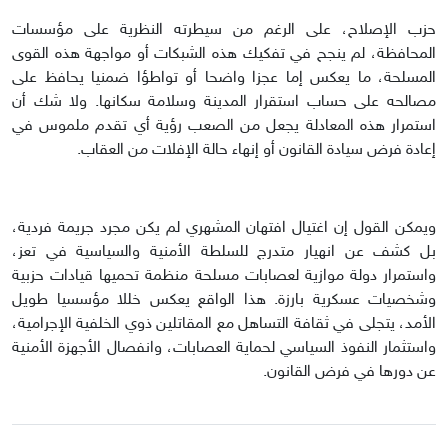
حزب الإصلاح، على الرغم من سيطرته النظرية على مؤسسات
المحافظة، لم ينجح في تفكيك هذه الشبكات أو مواجهة هذه القوى
المسلحة، ما يعكس إما عجزا واضحا أو تواطؤا ضمنيا يحافظ على
مصالحه على حساب استقرار المدينة وسلامة سكانها. ولا شك أن
استمرار هذه المعادلة يجعل من الصعب رؤية أي تقدم ملموس في
إعادة فرض سيادة القانون أو إنهاء حالة الإفلات من العقاب.
ويمكن القول إن اغتيال افتهان المشهري لم يكن مجرد جريمة فردية،
بل كشف عن انهيار متدرج للسلطة الأمنية والسياسية في تعز،
واستمرار دولة موازية لعصابات مسلحة منظمة تحميها قيادات حزبية
وشخصيات عسكرية بارزة. هذا الواقع يعكس خللا مؤسسيا طويل
الأمد، يتجلى في ثقافة التساهل مع المقاتلين ذوي الخلفية الإجرامية،
واستثمار النفوذ السياسي لحماية العصابات، وانفصال الأجهزة الأمنية
عن دورها في فرض القانون.