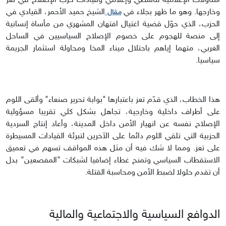
التناولات الإعلامية لناشطي وإعلامي وقيادات حزب الإصلاح في تعز
وخارجها. وهو ما ظهر بجلاء في
الشيخ حميد الأحمر، القيادي في
مقال
الحزب، الذي حوّل قضية اغتيال افتهان المشهري من مأساة إنسانية
إلى منصة للهجوم على خصوم الإصلاح السياسيين في الساحل
الغربي، متهما إياهم باحتلال ميناء المخا ومحاولة استثمار الجريمة
سياسيا.
هذا الخطاب، الذي قدّم تعز باعتبارها "بوابة تحرير صنعاء" وألقى اللوم
على أطراف داخلية وخارجية، تجاهل بشكل كلي تقريبا مسؤولية
الإصلاح نفسه عن انهيار الأمن داخل المدينة، وأعاد إنتاج السردية
الحزبية التي تلقي اللوم دائما على الآخرين لتبرئة القيادات المسيطرة
على تعز. ومما لا شك فيه أن مثل هذه المواقف تسهم في تعميق
الاستقطاب السياسي وتمنح غطاء إضافيا لشبكات "المفصعين" بدل
أن تقدم حلولا لضبط الأمن ومحاسبة القتلة.
الدوافع السياسية والاجتماعية والمالية