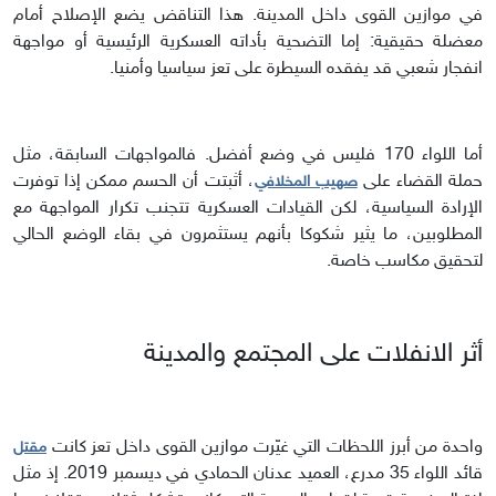
في موازين القوى داخل المدينة. هذا التناقض يضع الإصلاح أمام
معضلة حقيقية: إما التضحية بأداته العسكرية الرئيسية أو مواجهة
انفجار شعبي قد يفقده السيطرة على تعز سياسيا وأمنيا.
أما اللواء 170 فليس في وضع أفضل. فالمواجهات السابقة، مثل
حملة القضاء على
، أثبتت أن الحسم ممكن إذا توفرت
صهيب المخلافي
الإرادة السياسية، لكن القيادات العسكرية تتجنب تكرار المواجهة مع
المطلوبين، ما يثير شكوكا بأنهم يستثمرون في بقاء الوضع الحالي
لتحقيق مكاسب خاصة.
أثر الانفلات على المجتمع والمدينة
واحدة من أبرز اللحظات التي غيّرت موازين القوى داخل تعز كانت
مقتل
قائد اللواء 35 مدرع، العميد عدنان الحمادي في ديسمبر 2019. إذ مثل