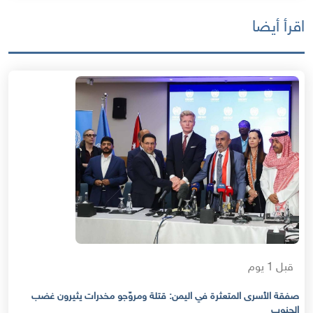
اقرأ أيضا
قبل 1 يوم
صفقة الأسرى المتعثرة في اليمن: قتلة ومروّجو مخدرات يثيرون غضب
الجنوب