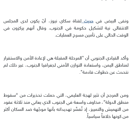
ونفى البيض في
لقناة سكاي نيوز، أنّ يكون لدى المجلس
حديث
الانتقالي نية لتشكيل حكومة في الجنوب. وقال أنهم يركزون في
الوقت الحالي على تأمين مسرح العمليات.
وأكد القيادي الجنوبي أن "المرحلة المقبلة هي لإعادة الأمن والاستقرار
لمناطق اليمن، واستعادة التوازن الأمني لجغرافيا الجنوب، غير ذلك لم
نتحدث عن خطوات قادمة".
ومن المرجح أن تثير لهجة العليمي، التي حملت تحذيرات من “سقوط
منطق الدولة”، مخاوف واسعة في الجنوب الذي يعاني منذ ثلاثة عقود
من التهميش والتمييز، إذ تُفسَّر تهديداته بأنها موجّهة ضد السكان أكثر
من كونها خلافاً سياسياً.