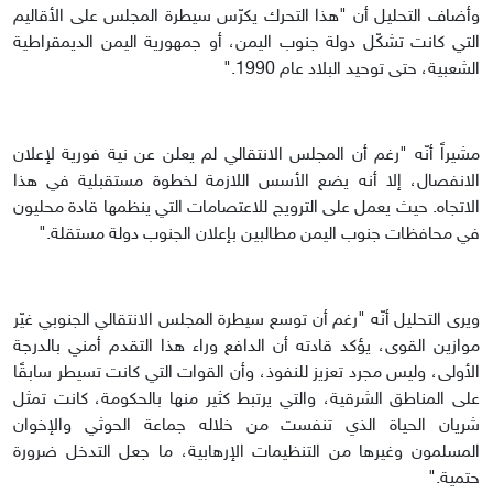
وأضاف التحليل أن "هذا التحرك يكرّس سيطرة المجلس على الأقاليم
التي كانت تشكّل دولة جنوب اليمن، أو جمهورية اليمن الديمقراطية
الشعبية، حتى توحيد البلاد عام 1990."
مشيراً أنّه "رغم أن المجلس الانتقالي لم يعلن عن نية فورية لإعلان
الانفصال، إلا أنه يضع الأسس اللازمة لخطوة مستقبلية في هذا
الاتجاه. حيث يعمل على الترويج للاعتصامات التي ينظمها قادة محليون
في محافظات جنوب اليمن مطالبين بإعلان الجنوب دولة مستقلة."
ويرى التحليل أنّه "رغم أن توسع سيطرة المجلس الانتقالي الجنوبي غيّر
موازين القوى، يؤكد قادته أن الدافع وراء هذا التقدم أمني بالدرجة
الأولى، وليس مجرد تعزيز للنفوذ، وأن القوات التي كانت تسيطر سابقًا
على المناطق الشرقية، والتي يرتبط كثير منها بالحكومة، كانت تمثل
شريان الحياة الذي تنفست من خلاله جماعة الحوثي والإخوان
المسلمون وغيرها من التنظيمات الإرهابية، ما جعل التدخل ضرورة
حتمية."