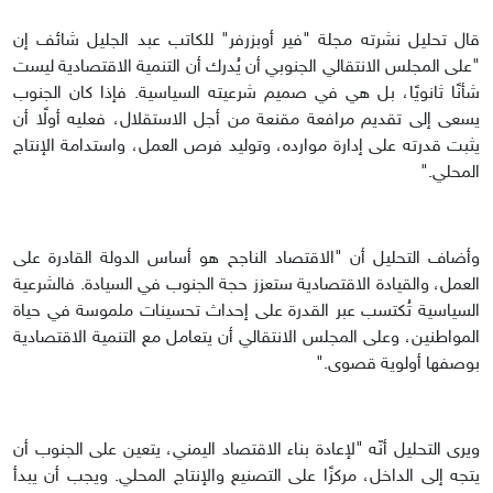
قال تحليل نشرته مجلة "فير أوبزرفر" للكاتب عبد الجليل شائف إن
"على المجلس الانتقالي الجنوبي أن يُدرك أن التنمية الاقتصادية ليست
شأنًا ثانويًا، بل هي في صميم شرعيته السياسية. فإذا كان الجنوب
يسعى إلى تقديم مرافعة مقنعة من أجل الاستقلال، فعليه أولًا أن
يثبت قدرته على إدارة موارده، وتوليد فرص العمل، واستدامة الإنتاج
المحلي."
وأضاف التحليل أن "الاقتصاد الناجح هو أساس الدولة القادرة على
العمل، والقيادة الاقتصادية ستعزز حجة الجنوب في السيادة. فالشرعية
السياسية تُكتسب عبر القدرة على إحداث تحسينات ملموسة في حياة
المواطنين، وعلى المجلس الانتقالي أن يتعامل مع التنمية الاقتصادية
بوصفها أولوية قصوى."
ويرى التحليل أنّه "لإعادة بناء الاقتصاد اليمني، يتعين على الجنوب أن
يتجه إلى الداخل، مركزًا على التصنيع والإنتاج المحلي. ويجب أن يبدأ