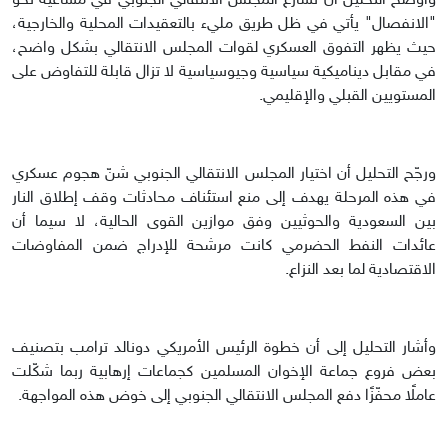
وأوضح التحليل أن تسارع المجلس الانتقالي الجنوبي في مساعيه نحو
"الانفصال" يأتي في ظل طريق مليء بالتعقيدات المحلية والخارجية،
حيث يظهر التفوق العسكري لقوات المجلس الانتقالي بشكل واضح،
في مقابل ديناميكية سياسية وجيوسياسية لا تزال قابلة للتفاوض على
المستويين القبلي والإقليمي.
ورجّح التحليل أن اختيار المجلس الانتقالي الجنوبي شنّ هجوم عسكري
في هذه المرحلة يهدف إلى منع استئناف محادثات وقف إطلاق النار
بين السعودية والحوثيين وفق موازين القوى الحالية، لا سيما أن
عائدات النفط الحضرمي كانت مرشحة للإدراج ضمن المفاوضات
الاقتصادية لما بعد النزاع.
وأشار التحليل إلى أن خطوة الرئيس الأمريكي دونالد ترامب بتصنيف
بعض فروع جماعة الإخوان المسلمين كجماعات إرهابية ربما شكّلت
عاملًا محفّزًا دفع المجلس الانتقالي الجنوبي إلى خوض هذه المواجهة.