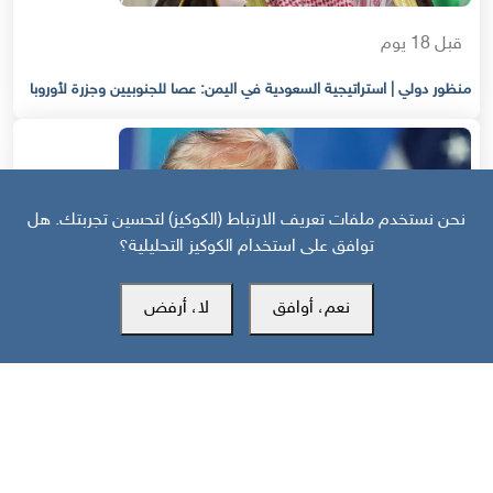
قبل 18 يوم
منظور دولي | استراتيجية السعودية في اليمن: عصا للجنوبيين وجزرة لأوروبا
نحن نستخدم ملفات تعريف الارتباط (الكوكيز) لتحسين تجربتك. هل
توافق على استخدام الكوكيز التحليلية؟
نعم، أوافق
لا، أرفض
قبل 26 يوم
منظور دولي: هل انهارت هدنة واشنطن وطهران قبل أن تتحول إلى اتفاق؟