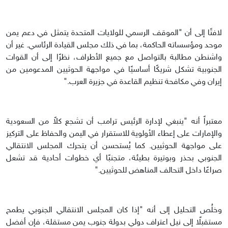
لافتًا إلى أن "الموقف الرسمي للولايات المتحدة يتمثل في دعم يمن
موحد ومؤسساته الحاكمة، بما في ذلك مجلس القيادة الرئاسي. غير أن
واشنطن مطالبة بالتواصل مع جميع الأطراف، نظرًا إلى أن القوات
الجنوبية تشكل شريكًا أساسيًا في مواجهة الحوثيين المدعومين من
إيران وفي مكافحة تنظيم القاعدة في جزيرة العرب."
معتبراً أنه "ينبغي لإدارة الرئيس ترامب أن تشجع كلاً من السعودية
والإمارات على إعطاء الأولوية للاستقرار في اليمن والحفاظ على التركيز
على مواجهة الحوثيين. كما يُستحسن أن يتحرك المجلس الانتقالي
الجنوبي بحذر وبوتيرة بطيئة، متجنبًا أي خطوات أحادية قد تشعل
صراعًا داخل التحالف المناهض للحوثيين."
وخلُص التحليل إلى أنه "إذا كان المجلس الانتقالي الجنوبي يطمح
مستقبلًا إلى نيل اعتراف دولي بدولة جنوب يمن مستقلة، فإن أفضل