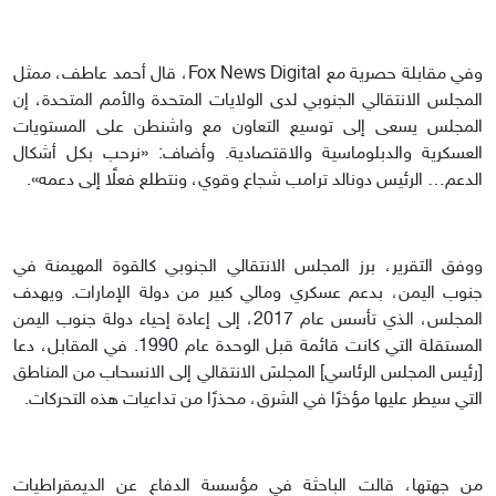
وفي مقابلة حصرية مع Fox News Digital، قال أحمد عاطف، ممثل
المجلس الانتقالي الجنوبي لدى الولايات المتحدة والأمم المتحدة، إن
المجلس يسعى إلى توسيع التعاون مع واشنطن على المستويات
العسكرية والدبلوماسية والاقتصادية. وأضاف: «نرحب بكل أشكال
الدعم… الرئيس دونالد ترامب شجاع وقوي، ونتطلع فعلًا إلى دعمه».
ووفق التقرير، برز المجلس الانتقالي الجنوبي كالقوة المهيمنة في
جنوب اليمن، بدعم عسكري ومالي كبير من دولة الإمارات. ويهدف
المجلس، الذي تأسس عام 2017، إلى إعادة إحياء دولة جنوب اليمن
المستقلة التي كانت قائمة قبل الوحدة عام 1990. في المقابل، دعا
[رئيس المجلس الرئاسي] المجلسَ الانتقالي إلى الانسحاب من المناطق
التي سيطر عليها مؤخرًا في الشرق، محذرًا من تداعيات هذه التحركات.
من جهتها، قالت الباحثة في مؤسسة الدفاع عن الديمقراطيات