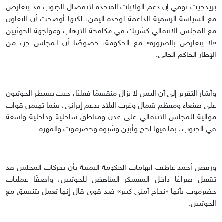
بريدجيت تومي إن دعم الولايات المتحدة لانفصال الجنوب قد يتعارض
مع السياسة الرسمية الداعمة لوحدة اليمن، لكنها أوضحت أن التعاون
مع المجلس الانتقالي كشريك في مكافحة الإرهاب ومواجهة الحوثيين
«لا يتعارض بالضرورة» مع الحكومة، خصوصًا أن المجلس جزء من
الإطار الحاكم الحالي.
وأشار التقرير إلى أن اليمن لا يزال منقسمًا فعليًا، حيث يسيطر الحوثيون
على صنعاء ومعظم شمال وغرب البلاد بدعم إيراني، بينما تهيمن قوات
موالية للمجلس الانتقالي على عدن ومناطق ساحلية وداخلية واسعة
في الجنوب، بما فيها لحج وأبين وشبوة وحضرموت والمهرة.
ورفض أحمد عاطف اتهامات الحكومة اليمنية بأن تحركات المجلس قد
تشعل صراعًا داخل المعسكر المناهض للحوثيين، واصفًا عمليات
حضرموت بأنها «نجاح أمني كبير» ضد قوى قال إنها تعمل بتنسيق مع
الحوثيين.