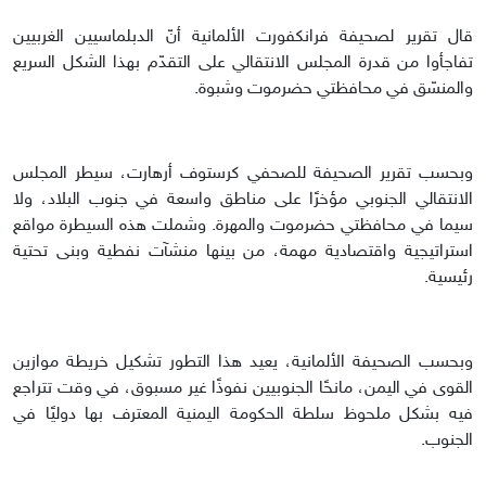
قال تقرير لصحيفة فرانكفورت الألمانية أنّ الدبلماسيين الغربيين
تفاجأوا من قدرة المجلس الانتقالي على التقدّم بهذا الشكل السريع
والمنسّق في محافظتي حضرموت وشبوة.
وبحسب تقرير الصحيفة للصحفي كرستوف أرهارت، سيطر المجلس
الانتقالي الجنوبي مؤخرًا على مناطق واسعة في جنوب البلاد، ولا
سيما في محافظتي حضرموت والمهرة. وشملت هذه السيطرة مواقع
استراتيجية واقتصادية مهمة، من بينها منشآت نفطية وبنى تحتية
رئيسية.
وبحسب الصحيفة الألمانية، يعيد هذا التطور تشكيل خريطة موازين
القوى في اليمن، مانحًا الجنوبيين نفوذًا غير مسبوق، في وقت تتراجع
فيه بشكل ملحوظ سلطة الحكومة اليمنية المعترف بها دوليًا في
الجنوب.