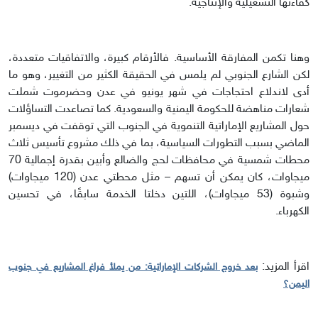
كفاءتها التشغيلية والإنتاجية.
وهنا تكمن المفارقة الأساسية. فالأرقام كبيرة، والاتفاقيات متعددة،
لكن الشارع الجنوبي لم يلمس في الحقيقة الكثير من التغيير، وهو ما
أدى لاندلاع احتجاجات في شهر يونيو في عدن وحضرموت شملت
شعارات مناهضة للحكومة اليمنية والسعودية. كما تصاعدت التساؤلات
حول المشاريع الإماراتية التنموية في الجنوب التي توقفت في ديسمبر
الماضي بسبب التطورات السياسية، بما في ذلك مشروع تأسيس ثلاث
محطات شمسية في محافظات لحج والضالع وأبين بقدرة إجمالية 70
ميجاوات، كان يمكن أن تسهم – مثل محطتي عدن (120 ميجاوات)
وشبوة (53 ميجاوات)، اللتين دخلتا الخدمة سابقًا، في تحسين
الكهرباء.
اقرأ المزيد:
بعد خروج الشركات الإماراتية: من يملأ فراغ المشاريع في جنوب
اليمن؟