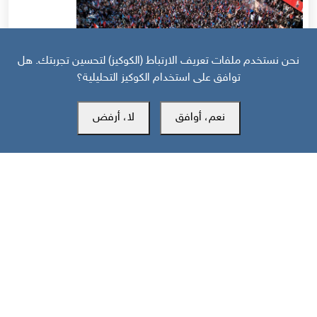
نحن نستخدم ملفات تعريف الارتباط (الكوكيز) لتحسين تجربتك. هل
توافق على استخدام الكوكيز التحليلية؟
نعم، أوافق
لا، أرفض
قبل 9 أيام
حرب أهلية محتملة إذا استمر القمع السعودي لجنوب اليمن
مركز سوث24 للأخبار والدراسات