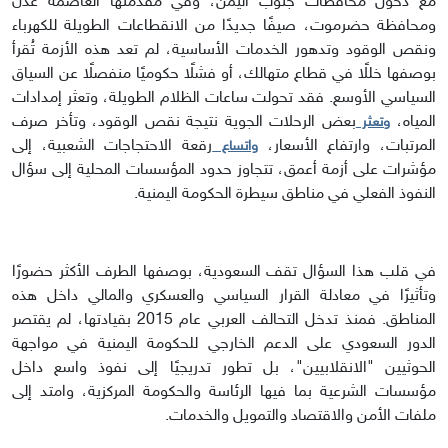
مع دخول محافظات جنوب اليمن، وفي مقدمتها العاصمة عدن
ومحافظة حضرموت، صيفًا جديدًا من الانقطاعات الطويلة للكهرباء
ونقص الوقود وتدهور الخدمات الأساسية، لم تعد هذه الأزمة تُقرأ
بوصفها خللًا في قطاع متهالك، أو فشلًا حكوميًا منفصلًا عن السياق
السياسي الأوسع. فقد تحولت ساعات الظلام الطويلة، وتعثر إمدادات
المياه،
بعض الرحلات الجوية نتيجة نقص الوقود، وتأخر صرف
وتعثر
المرتبات، وارتفاع الأسعار،
رقعة الاحتجاجات الشعبية، إلى
واتساع
مؤشرات على أزمة أعمق، تتجاوز حدود المؤسسات المحلية إلى سؤال
النفوذ الفعلي في مناطق سيطرة الحكومة اليمنية.
في قلب هذا السؤال تقف السعودية، بوصفها الطرف الأكثر حضورًا
وتأثيرًا في معادلة القرار السياسي والعسكري والمالي داخل هذه
المناطق. فمنذ تدخل التحالف العربي عام 2015 بقيادتها، لم يقتصر
الدور السعودي على الدعم الخارجي للحكومة اليمنية في مواجهة
الحوثيين "الانقلابيين"، بل تطور تدريجيًا إلى نفوذ واسع داخل
مؤسسات الشرعية بما فيها الرئاسة والحكومة المركزية، وامتد إلى
ملفات الأمن والاقتصاد والتمويل والخدمات.