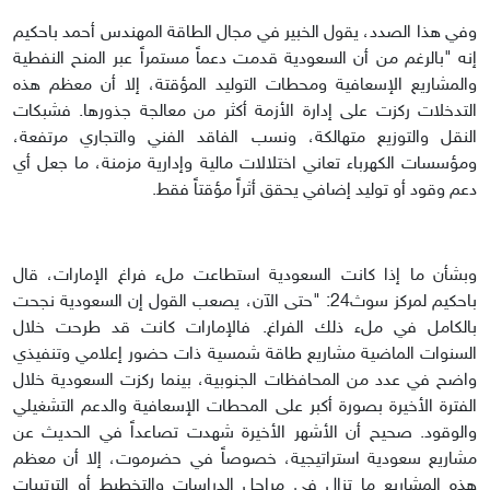
وفي هذا الصدد، يقول الخبير في مجال الطاقة المهندس أحمد باحكيم
إنه "بالرغم من أن السعودية قدمت دعماً مستمراً عبر المنح النفطية
والمشاريع الإسعافية ومحطات التوليد المؤقتة، إلا أن معظم هذه
التدخلات ركزت على إدارة الأزمة أكثر من معالجة جذورها. فشبكات
النقل والتوزيع متهالكة، ونسب الفاقد الفني والتجاري مرتفعة،
ومؤسسات الكهرباء تعاني اختلالات مالية وإدارية مزمنة، ما جعل أي
دعم وقود أو توليد إضافي يحقق أثراً مؤقتاً فقط.
وبشأن ما إذا كانت السعودية استطاعت ملء فراغ الإمارات، قال
باحكيم لمركز سوث24: "حتى الآن، يصعب القول إن السعودية نجحت
بالكامل في ملء ذلك الفراغ. فالإمارات كانت قد طرحت خلال
السنوات الماضية مشاريع طاقة شمسية ذات حضور إعلامي وتنفيذي
واضح في عدد من المحافظات الجنوبية، بينما ركزت السعودية خلال
الفترة الأخيرة بصورة أكبر على المحطات الإسعافية والدعم التشغيلي
والوقود. صحيح أن الأشهر الأخيرة شهدت تصاعداً في الحديث عن
مشاريع سعودية استراتيجية، خصوصاً في حضرموت، إلا أن معظم
هذه المشاريع ما تزال في مراحل الدراسات والتخطيط أو الترتيبات