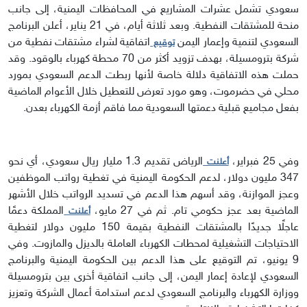
سعودي تشمل عشرات المشاريع في المحافظات اليمنية، إلى جانب
منحة للمشتقات النفطية. وبعد ثلاثة أيام، في 21 يناير، أعلن البرنامج
السعودي لتنمية وإعمار اليمن
اتفاقية لشراء مشتقات نفطية من
توقيع
شركة بترومسيلة، بهدف تزويد أكثر من 70 محطة كهرباء بالوقود. وقد
حملت هذه الاتفاقية دلالة خاصة لأنها ربطت الدعم السعودي بمورد
محلي في حضرموت، وهو مورد تعرض للتعطيل خلال الأعوام الماضية
بفعل مجاميع قبلية دعمتها السعودية مما فاقم أزمة الكهرباء بعدن.
وفي 25 فبراير،
الرياض تقديم 1.3 مليار ريال سعودي، أي نحو
أعلنت
347 مليون دولار، لدعم الحكومة اليمنية في تغطية رواتب الموظفين
وعجز الموازنة، وقد أسهم هذا الدعم في تسديد الرواتب خلال الأشهر
الماضية بعد عجز حكومي تام. ثم في 27 مايو،
المملكة دعمًا
أعلنت
عاجلًا جديدًا بالمشتقات النفطية بقيمة 150 مليون دولار لتغطية
الاحتياجات التشغيلية لمحطات الكهرباء العاملة بالديزل والمازوت. وفي
9 يونيو، تم التوقيع على هذا الدعم بين الحكومة اليمنية والبرنامج
السعودي لإعادة إعمار اليمن، إلى جانب اتفاقية أخرى بين بترومسيلة
ووزارة الكهرباء والبرنامج السعودي لدعم استدامة أعمال الشركة وتعزيز