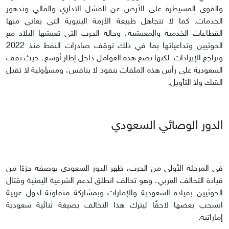
والقوى المسيطرة على الأرض عن الفشل الإداري والمالي وتدهور
الخدمات. كما لا تتجاهل طبيعة الأزمة البنيوية التي يعاني منها
القطاعات الخدمية والمعيشية، وحالة الحرب التي تعيشها البلاد مع
الحوثيين وتداعياتها بما في ذلك توقف صادرات النفط منذ 2022
وتراجع الإيرادات. لكنها تضع هذه العوامل داخل إطار أوسع، حيث تقف
السعودية على رأس هذه الملفات بنفوذ لا ينافس، ومسؤولية لا تقبل
الشك ولا التأويل.
الدور الوصائي السعودي
في المرحلة الأولى من الحرب، ظهر الدور السعودي بوصفه جزءًا من
قيادة التحالف العربي، وهو تحالف انطلق لدعم الشرعية اليمنية وقتال
الحوثيين بقيادة السعودية والإمارات وبمشاركة متفاوتة لدول عربية
انسحب بعضها لاحقًا ليترك هذا التحالف بصيغة ثنائية سعودية
إماراتية.