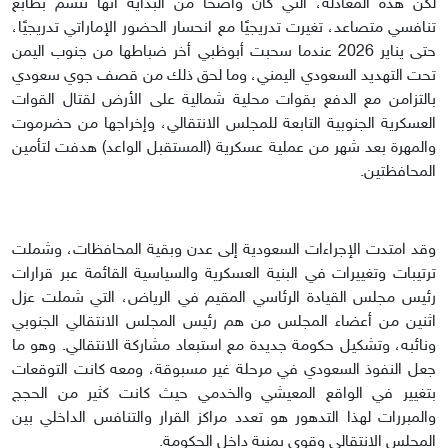
لكن هذه المعادلة، التي كان واضحًا من البداية أنها تتسم بطابع
تنافسي متصاعد، تغيرت تدريجيًا مع انحسار الحضور الإماراتي تدريجيًا،
حتى يناير 2026 عندما سحبت أبوظبي أخر ضباطها من جنوب اليمن
تحت التهديد السعودي اليمني، وما لحق ذلك من قصف جوي سعودي
بالتزامن مع الدفع بقوات محلية شمالية على الأرض لقتال القوات
العسكرية الجنوبية التابعة للمجلس الانتقالي، وإخراجها من حضرموت
والمهرة بعد شهر من عملية عسكرية (المستقبل الواعد) هدفت لتأمين
المحافظتين.
وقد امتدت الإجراءات السعودية إلى عدن وبقية المحافظات، وشملت
ترتيبات وتغييرات في البنية العسكرية والسياسية القائمة عبر قرارات
رئيس مجلس القيادة الرئاسي المقيم في الرياض، التي شملت عزل
اثنين من أعضاء المجلس من هم رئيس المجلس الانتقالي الجنوبي
ونائبه، وتشكيل حكومة جديدة مع استبعاد مشاركة الانتقالي. وهو ما
جعل النفوذ السعودي في مرحلة غير مسبوقة، ومعه كانت التوقعات
بتغيير في الواقع المعيشي والخدمي حيث كانت كثير من الحجج
والمبررات لهذا التدهور هو تعدد مراكز القرار والتنافس الداخلي بين
المجلس الانتقالي وقوى يمنية داخل الحكومة.