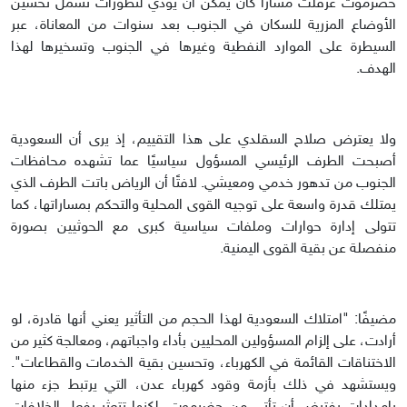
حضرموت عرقلت مسارًا كان يمكن أن يؤدي لتطورات تشمل تحسين
الأوضاع المزرية للسكان في الجنوب بعد سنوات من المعاناة، عبر
السيطرة على الموارد النفطية وغيرها في الجنوب وتسخيرها لهذا
الهدف.
ولا يعترض صلاح السقلدي على هذا التقييم، إذ يرى أن السعودية
أصبحت الطرف الرئيسي المسؤول سياسيًا عما تشهده محافظات
الجنوب من تدهور خدمي ومعيشي. لافتًا أن الرياض باتت الطرف الذي
يمتلك قدرة واسعة على توجيه القوى المحلية والتحكم بمساراتها، كما
تتولى إدارة حوارات وملفات سياسية كبرى مع الحوثيين بصورة
منفصلة عن بقية القوى اليمنية.
مضيفًا: "امتلاك السعودية لهذا الحجم من التأثير يعني أنها قادرة، لو
أرادت، على إلزام المسؤولين المحليين بأداء واجباتهم، ومعالجة كثير من
الاختناقات القائمة في الكهرباء، وتحسين بقية الخدمات والقطاعات".
ويستشهد في ذلك بأزمة وقود كهرباء عدن، التي يرتبط جزء منها