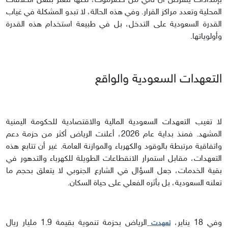
بإمدادات يفترض أن تأتي من حضرموت، لكنها تتعثر بفعل الخلافات
المحلية وتعدد مراكز القرار. وفي هذه الحالة، لا تبدو المشكلة في غياب
القدرة السعودية على التدخل، بل في طبيعة استخدام هذه القدرة
وأولوياتها.
التعهدات السعودية والواقع
لا تغيب التعهدات السعودية المالية والاقتصادية للحكومة اليمنية
المشهد. فمنذ بداية عام 2026، أعلنت الرياض أكثر من حزمة دعم
واتفاقية مرتبطة بالوقود والكهرباء والموازنة العامة. غير أن تتابع هذه
التعهدات، مقابل استمرار الانقطاعات الطويلة للكهرباء والتدهور في
بقية الخدمات، جعل السؤال في الشارع الجنوبي لا يتعلق بحجم ما
تعلنه السعودية، بل بأثره الفعلي على حياة السكان.
وفي 18 يناير،
الرياض بحزمة تنموية بقيمة 1.9 مليار ريال
تعهدت