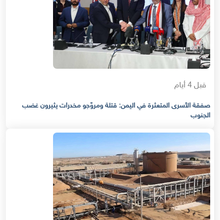
قبل 4 أيام
صفقة الأسرى المتعثرة في اليمن: قتلة ومروّجو مخدرات يثيرون غضب
الجنوب