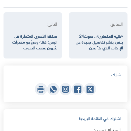
السابق:
التالي:
«خلية المقطري».. سوث24
صفقة الأسرى المتعثرة في
ينفرد بنشر تفاصيل جديدة عن
اليمن: قتلة ومروّجو مخدرات
الإرهاب الذي هزّ عدن
يثيرون غضب الجنوب
شارك
اشترك في القائمة البريدية
البريد الإلكتروني: