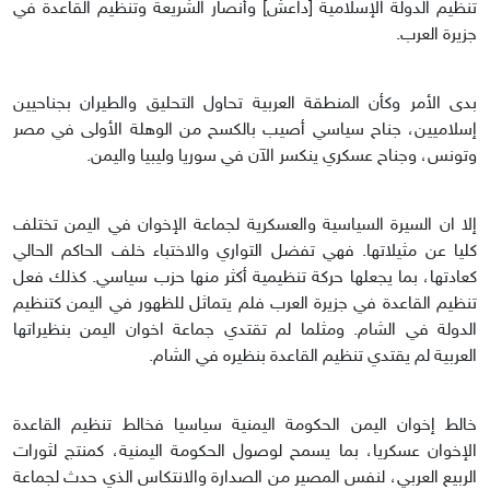
تنظيم الدولة الإسلامية [داعش] وأنصار الشريعة وتنظيم القاعدة في
جزيرة العرب.
بدى الأمر وكأن المنطقة العربية تحاول التحليق والطيران بجناحيين
إسلاميين، جناح سياسي أصيب بالكسح من الوهلة الأولى في مصر
وتونس، وجناح عسكري ينكسر الآن في سوريا وليبيا واليمن.
إلا ان السيرة السياسية والعسكرية لجماعة الإخوان في اليمن تختلف
كليا عن مثيلاتها. فهي تفضل التواري والاختباء خلف الحاكم الحالي
كعادتها، بما يجعلها حركة تنظيمية أكثر منها حزب سياسي. كذلك فعل
تنظيم القاعدة في جزيرة العرب فلم يتماثل للظهور في اليمن كتنظيم
الدولة في الشام. ومثلما لم تقتدي جماعة اخوان اليمن بنظيراتها
العربية لم يقتدي تنظيم القاعدة بنظيره في الشام.
خالط إخوان اليمن الحكومة اليمنية سياسيا فخالط تنظيم القاعدة
الإخوان عسكريا، بما يسمح لوصول الحكومة اليمنية، كمنتج لثورات
الربيع العربي، لنفس المصير من الصدارة والانتكاس الذي حدث لجماعة