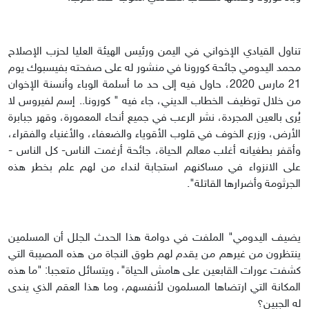
تناول القيادي الإخواني في اليمن ورئيس الهيئة العليا لحزب الإصلاح
محمد اليدومي جائحة كورونا في منشور له على صفحته بفيسبوك يوم
21 مارس 2020، حاول فيه إلى حد ما أسلمة الوباء وأنسنة الإخوان
من خلال توظيف الخطاب الديني، جاء فيه " كورونا.. إسم لفيروس لا
يُرى بالعين المجردة، نشر الرعب في جميع أنحاء المعمورة، وقهر جبابرة
الأرض، وزرع الخوف في قلوب الأقوياء والضعفاء، والأغنياء والفقراء،
وأقفر بطغيانه أغلب معالم الحياة، جائحة أرغمت الناس- كل الناس -
على الانزواء في مساكنهم استجابة لنداء من لهم علم بخطر هذه
الجرثومة وأضرارها القاتلة".
يضيف اليدومي" الملفت في دوامة هذا الحدث الجلل أن المسلمين
ينتظرون من غيرهم من يقدم لهم طوق النجاة من هذه المصيبة التي
كشفت عورات القابعين على هامش الحياة"، ويتسائل متعجبا: "ما هذه
المكانة التي ارتضاها المسلمون لأنفسهم، وما هذا العقم الذي يندى
له الجبين؟