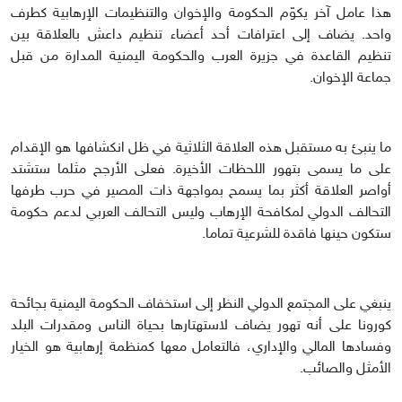
هذا عامل آخر يكوّم الحكومة والإخوان والتنظيمات الإرهابية كطرف
واحد. يضاف إلى اعترافات أحد أعضاء تنظيم داعش بالعلاقة بين
تنظيم القاعدة في جزيرة العرب والحكومة اليمنية المدارة من قبل
جماعة الإخوان.
ما ينبئ به مستقبل هذه العلاقة الثلاثية في ظل انكشافها هو الإقدام
على ما يسمى بتهور اللحظات الأخيرة. فعلى الأرجح مثلما ستشتد
أواصر العلاقة أكثر بما يسمح بمواجهة ذات المصير في حرب طرفها
التحالف الدولي لمكافحة الإرهاب وليس التحالف العربي لدعم حكومة
ستكون حينها فاقدة للشرعية تماما.
ينبغي على المجتمع الدولي النظر إلى استخفاف الحكومة اليمنية بجائحة
كورونا على أنه تهور يضاف لاستهتارها بحياة الناس ومقدرات البلد
وفسادها المالي والإداري، فالتعامل معها كمنظمة إرهابية هو الخيار
الأمثل والصائب.