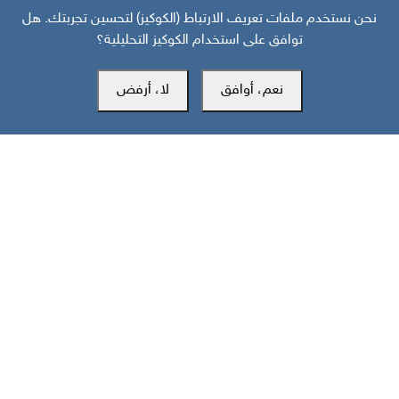
نحن نستخدم ملفات تعريف الارتباط (الكوكيز) لتحسين تجربتك. هل
خارطة تفاعلية: تصعيد سعودي حوثي وهجمات على جبهات الجنوب
توافق على استخدام الكوكيز التحليلية؟
والساحل تخلّف 43 قتيلا
نعم، أوافق
لا، أرفض
مركز سوث24 للأخبار والدراسات
مكتب عدن