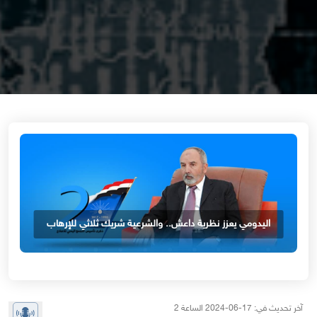
اليدومي يعزز نظرية داعش.. والشرعية شريك ثلاثي للإرهاب
آخر تحديث في: 17-06-2024 الساعة 2