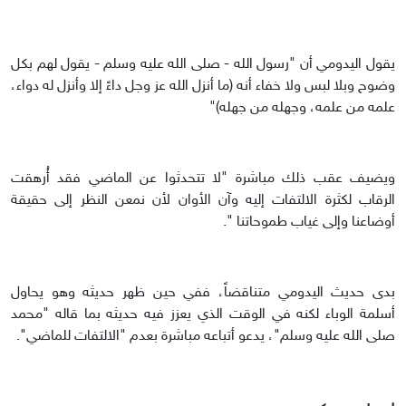
يقول اليدومي أن "رسول الله - صلى الله عليه وسلم - يقول لهم بكل
وضوح وبلا لبس ولا خفاء أنه (ما أنزل الله عز وجل داءً إلا وأنزل له دواء،
علمه من علمه، وجهله من جهله)"
ويضيف عقب ذلك مباشرة "لا تتحدثوا عن الماضي فقد أُرهقت
الرقاب لكثرة الالتفات إليه وآن الأوان لأن نمعن النظر إلى حقيقة
أوضاعنا وإلى غياب طموحاتنا ".
بدى حديث اليدومي متناقضاً، ففي حين ظهر حديثه وهو يحاول
أسلمة الوباء لكنه في الوقت الذي يعزز فيه حديثه بما قاله "محمد
صلى الله عليه وسلم"، يدعو أتباعه مباشرة بعدم "الالتفات للماضي".