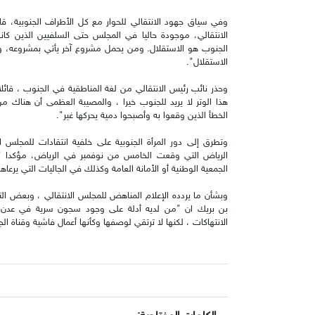
وفي سياق جهود الانتقالي للحوار مع كل الأطراف الجنوبية، 
الانتقالي، موجودة حاليا في المجلس حتى السلفيين الذين كان
الجنوب هو الاستقلال. ومن يحمل مشروع آخر يأتي بمشروعه، ولا 
الاستقلال".
وحذر نائب رئيس الانتقالي من لغة المناطقية في الجنوب ، قا
هذا الوتر لا يريد للجنوب خيرا ، والمصيبة العظمى أن هناك 
الخطأ الذين وقعوا به وأصبحوا دمية يحركها غير".
وتطرق إلى دور المرأة الجنوبية على خلفية انتقادات للمجلس ال
الرياض التي وقعت الخامس من نوفمبر في الرياض، مؤكدا "أع
الجمعية الوطنية أو الأمانة العامة وكذلك في الجاليات التي يرعاها
وبشأن ما يردده الإعلام المناهض للمجلس الانتقالي ، وبعض ال
بن بريك ان "من لديه أدلة على وجود سجون سرية في عدن
الانتهاكات ، لكنها لا ترتقي لوصفها وكأنها أعمال فاشية وقناة ال