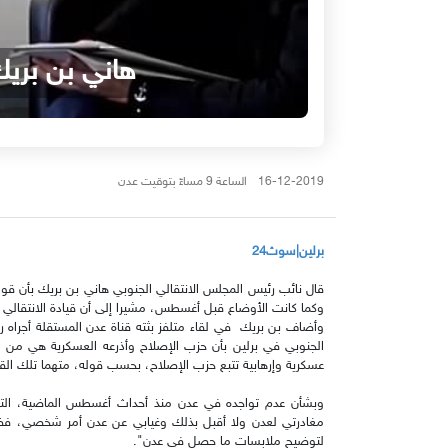
هاني بن بريك
16-12-2019 الساعة 9 مساءً بتوقيت عدن
برلين|سوث24
قال نائب رئيس المجلس الانتقالي الجنوبي هاني بن بريك بأن قو
وكما كانت الأوضاع قبل أغسطس، مشيرا إلى أن قيادة الانتقالي أو
الجنوبي في برلين بأن حزب الإصلاح وأذرعه العسكرية هي من ا
عسكرية وإرهابية تتبع حزب الإصلاح، بحسب قوله، متهما تلك الق
وبشأن عدم تواجده في عدن منذ أحداث أغسطس الماضية، التي
مغادرتي لعدن ولا أقبل بذلك وغيابي عن عدن أمر شخصي، فضلا 
لتوضيح ملابسات ما حصل في عدن".