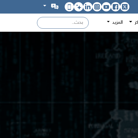
كز
المزيد