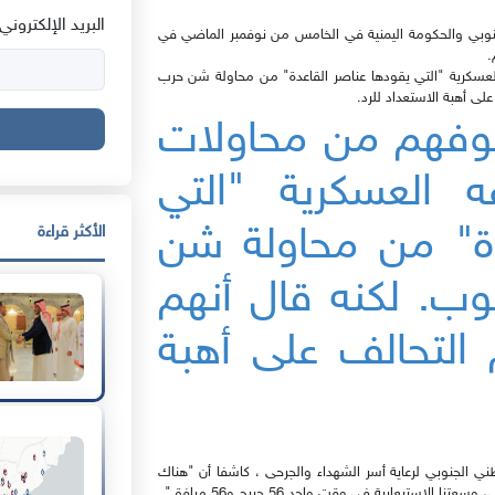
البريد الإلكتروني:
لجنوبي والحكومة اليمنية في الخامس من نوفمبر الماضي في
.
سكرية "التي يقودها عناصر القاعدة" من محاولة شن حرب
لى أهبة الاستعداد للرد.
وفهم من محاولات
ه العسكرية "التي
دة" من محاولة شن
الأكثر قراءة
ب. لكنه قال أنهم
التحالف على أهبة
طني الجنوبي لرعاية أسر الشهداء والجرحى ، كاشفا أن "هناك
استيعابية في وقت واحد 56 جريح و56 مرافق".