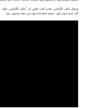
وحول ملف الأراضي بعدن لفت هاني ان "ملف الأراضي ملف معق
أخذ شبر بدون حق، سيتم استرداده وإن بنى فيه عشرون دور".