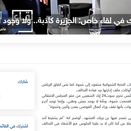
 في لقاء خاص: الجزيرة كاذبة.. ولا وجو
شارك
ات النخبة الشبوانية ستعود إلى شبوة كما نص اتفاق الرياض
كلت ملف إدارتها بيد قيادة التحالف.
وأضاف بن بريك في لقاء متلفز بثته قناة عدن المستقلة أجراه رئيس تحرير سوث24 إياد الشعيبي من مقر المجلس الانتقالي
قتحمت شبوة، وبأنه لا يوجد جيش وطني، وإنما توجد أذرع
وات بأنها تقف وراء أعمال الفوضى بعدن وأبين وشبوة".
 تصدر فيها بن بريك المشهد، أوضح انه "لم يشترط أحد
عن أننا كان لا بد علينا الجلوس مع الأشقاء في التحالف
اشترك في القائمة