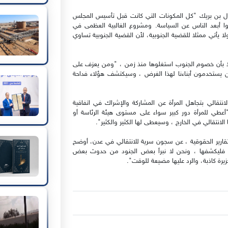
قال بن بريك "كل المكونات التي كانت قبل تأسيس المجلس
وا أبعد الناس عن السياسة. ومشروع الغالبية العظمى في
يأتي ممثلا للقضية الجنوبية، لأن القضية الجنوبية تساوي
ئلا بأن خصوم الجنوب استغلوها منذ زمن ، "ومن يعزف على
من يستخدمون أبناءنا لهذا الغرض ، وسيكتشف هؤلاء فداحة
انتقالي بتجاهل المرأة عن المشاركة والإشراك في اتفاقية
طي للمرأة دور كبير سواء على مستوى هيئة الرئاسة أو
 الانتقالي في الخارج ، وسيعطى لها الكثير والكثير".
تقارير الحقوقية ، عن سجون سرية للانتقالي في عدن، أوضح
 فليكشفها ، ونحن لا نبرأ بعض الجنود من حدوث بعض
جزيرة كاذبة، والرد عليها مضيعة للوقت".