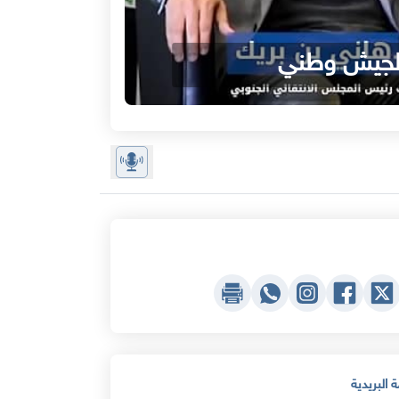
د لجيش وطني
 البريدية