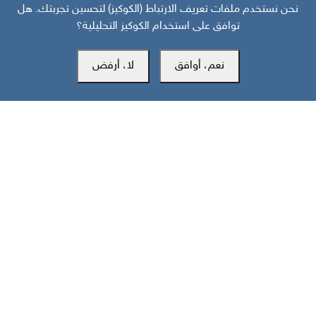
نحن نستخدم ملفات تعريف الارتباط (الكوكيز) لتحسين تجربتك. هل
توافق على استخدام الكوكيز التحليلية؟
نعم، أوافق
لا، أرفض
مركز سوث24 للأخبار والدراسات
مكتب عدن