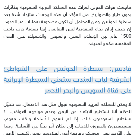
هاجمت قوات الحوثي لمرات عدة المملكة العربية السعودية بطائرات
بدون طيار والصواريخ. من المؤكد أن هذه الهجمات ستزداد شدة بعد
سيطرة الحوثيين. ومن المحتمل أن تكون مصحوبة بعمليات عبر الحدود.
إن هدف إيران تجاه السعودية ليس التعايش. إنها تسوية حرب دامت
1500 عام بين الإسلام السني والشيعي والاستيلاء على المدن
المقدسة مكة والمدينة.
فاديس: سيطرة الحوثيين على الشواطئ
الشرقية لباب المندب ستعني السيطرة الإيرانية
على قناة السويس والبحر الأحمر
لا يمكن للمملكة العربية السعودية قبول مثل هذا الاحتمال. قد نتخيّل
للحظة أننا نستطيع الابتعاد عن اليمن وعدم مواجهة العواقب. لا
يستطيع السعوديون ذلك. إذا لم نبعهم الأسلحة ونقف معهم،
فسيضطرون بالضرورة للذهاب إلى مكان آخر بحثًا عن الأسلحة. وهذا
على الأرجح يعني موسكو وفرصة أخرى لفلاديمير بوتين لكسب الأرض