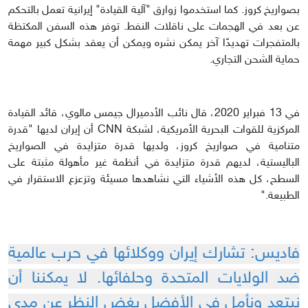
بصواريخ كروز. كما استخدموا زوارق "آلية القيادة" إيرانية تعمل بالتحكم
عن بعد في الهجمات على ناقلات النفط. توفر هذه السفن المكتظة
بالمتفجرات تهديدًا آخر يمكن نشره ويمكن أن يعقد بشكل كبير مهمة
حماية الشحن التجاري.
في 13 فبراير 2020، قال نائب الأدميرال جيمس مالوي، قائد القيادة
المركزية للقوات البحرية الأمريكية، لشبكة CNN أن إيران لديها "قدرة
متنامية في صواريخ كروز، ولديها قدرة متزايدة في الصواريخ
الباليستية، لديهم قدرة متزايدة في أنظمة غير مأهولة مثبتة على
السطح، كل هذه الأشياء التي نشاهدها مسيئة وتزعزع الاستقرار في
الطبيعة."
فاديس: تشارك إيران ووكلائها في حرب عالمية
ضد الولايات المتحدة وحلفائها. لا يمكننا أن
نبتعد ونأمل في الأفضل بغض النظر عن مدى