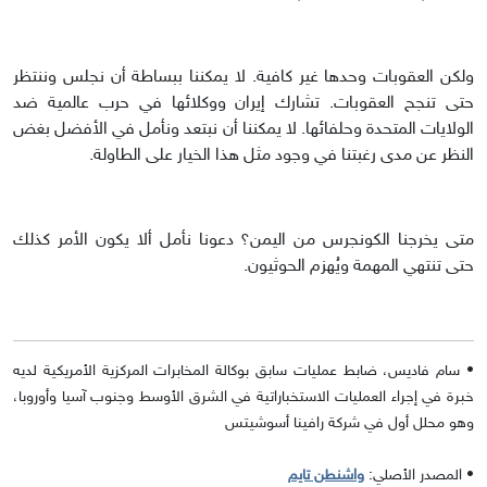
ولكن العقوبات وحدها غير كافية. لا يمكننا ببساطة أن نجلس وننتظر
حتى تنجح العقوبات. تشارك إيران ووكلائها في حرب عالمية ضد
الولايات المتحدة وحلفائها. لا يمكننا أن نبتعد ونأمل في الأفضل بغض
النظر عن مدى رغبتنا في وجود مثل هذا الخيار على الطاولة.
متى يخرجنا الكونجرس من اليمن؟ دعونا نأمل ألا يكون الأمر كذلك
حتى تنتهي المهمة ويُهزم الحوثيون.
• سام فاديس، ضابط عمليات سابق بوكالة المخابرات المركزية الأمريكية لديه
خبرة في إجراء العمليات الاستخباراتية في الشرق الأوسط وجنوب آسيا وأوروبا،
وهو محلل أول في شركة رافينا أسوشيتس
• المصدر الأصلي:
واشنطن تايم