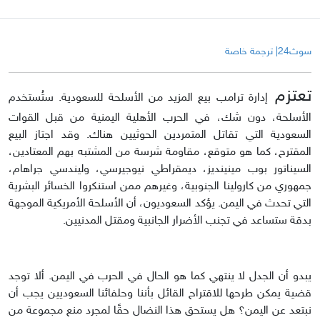
سوث24| ترجمة خاصة
تعتزم
إدارة ترامب بيع المزيد من الأسلحة للسعودية. ستُستخدم
الأسلحة، دون شك، في الحرب الأهلية اليمنية من قبل القوات
السعودية التي تقاتل المتمردين الحوثيين هناك. وقد اجتاز البيع
المقترح، كما هو متوقع، مقاومة شرسة من المشتبه بهم المعتادين،
السيناتور بوب مينينديز، ديمقراطي نيوجيرسي، وليندسي جراهام،
جمهوري من كارولينا الجنوبية، وغيرهم ممن استنكروا الخسائر البشرية
التي تحدث في اليمن. يؤكد السعوديون، أن الأسلحة الأمريكية الموجهة
بدقة ستساعد في تجنب الأضرار الجانبية ومقتل المدنيين.
يبدو أن الجدل لا ينتهي كما هو الحال في الحرب في اليمن. ألا توجد
قضية يمكن طرحها للاقتراح القائل بأننا وحلفائنا السعوديين يجب أن
نبتعد عن اليمن؟ هل يستحق هذا النضال حقًا لمجرد منع مجموعة من