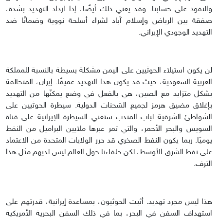
والنفوذ على حسابنا. وقد يعني ذلك أيضًا، إذا ازداد التهديد بشدة،
صفقة بين الرياض وإسلام آباد لشراء أسلحة نووية وضمانًا ضد
التهديد الوجودي الإيراني.
لن يكون استيلاء الحوثيين على اليمن مشكلة بسيطة بالنسبة للمملكة
العربية السعودية، حيث قد يكون هذا التهديد عميقًا. إيران، المتحالفة
بشكل متزايد مع الصين، هي بالفعل في وضع يمكنّها من التهديد
بإغلاق مضيق هرمز لجميع الشحنات الدولية. سيطرة الحوثيين على
الشواطئ الشرقية لباب المندب ستعني السيطرة الإيرانية على قناة
السويس والبحر الأحمر، والتي تمر عبرها ملايين البراميل من النفط
يوميًا. ربما يكون النفط الصخري قد حرر الولايات المتحدة من الاعتماد
على نفط الشرق الأوسط، لكن حلفاءنا حول العالم ليس لديهم مثل هذا
الترف.
هذا ليس مجرد تهديد. أثبت الحوثيون، بمساعدة إيرانية، قدرتهم على
استهداف السفن في البحر، بما في ذلك السفن البحرية الأمريكية