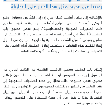
رغبتنا في وجود مثل هذا الخيار على الطاولة
بالإضافة إلى ذلك، أفادت شبكة سي إن إن، نقلاً عن مسؤول دفاع
أمريكي: " يمتلك الجيش الإيراني أيضًا مناجم بحرية متطورة، بما في
ذلك المتغيرات الصوتية والمغناطيسية". يبلغ عرض مضيق باب
المندب 18 ميلاً في أضيق نقطة له، مما يحد من حركة الناقلات إلى
قناتين بعرض 2 ميل للشحنات الداخلية والخارجية. سيكون من السهل
إنجاز تفكيك هذه القنوات وسيتطلب إغلاق المضيق أمام الشحن حتى
الانتهاء من عمليات إزالة الألغام وقتًا طويلاً ومكلفة للغاية.
إغلاق باب المندب سيمنع الناقلات القادمة من الخليج العربي من
الوصول إلى قناة السويس أو خط أنابيب سوميد. إذا اقترن بإغلاق
مضيق هرمز، فسيؤدي ذلك فعليًا إلى قطع الصادرات السعودية إلى
بقية العالم. من المقرر أن يكشف الجمهوريون في الكونجرس عن خطة
عقوبات جديدة ضد إيران. هذه أخبار مرحب بها. لا يزال خنق إيران
اقتصاديًا جزءًا لا يتجزأ من أي خطة للسيطرة على التوسع الإيراني
وتعظيم فرص تغيير النظام.