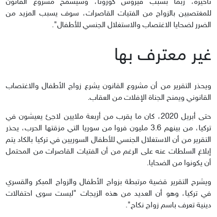
تأخيره، ربما بسبب فيروس كورونا، وسيسمح مشروع القانون
للمغتصبين بالزواج من الفتيات القاصرات، سوف يسبب المزيد من
الضرر لضحايا الاغتصاب والاستغلال الجنسي للأطفال".
غير معترف بها
ويحذر التقرير من أن مشروع القانون يشرع زواج الأطفال والاغتصاب
القانوني ويمنح الجناة الإفلات من العقاب.
حتى أبريل 2020، كان ما يقرب من أربعة ملايين لاجئ يعيشون في
تركيا، من بينهم 3.6 مليون فروا من سوريا التي مزقتها الحرب، يحذر
التقرير من أن الاستغلال الجنسي للأطفال السوريين في تركيا بالكاد يتم
إبلاغ السلطات عنه على الرغم من أن الفتيات القاصرات من المحتمل
أن يكونوا من الضحايا.
ويشرح التقرير قضية مرتبطة بزواج الأطفال والزواج المبكر والقسري
في تركيا، وهو أن العديد من هذه الزيجات "ليست سوى احتفالات
دينية تعرف باسم زواج نكاح".