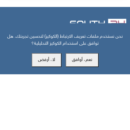
نحن نستخدم ملفات تعريف الارتباط (الكوكيز) لتحسين تجربتك. هل
مركز سوث24 للأخبار والدراسات
توافق على استخدام الكوكيز التحليلية؟
نعم، أوافق
لا، أرفض
مكتب عدن