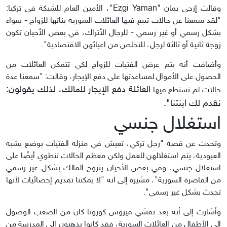
وقالت إزجي يمان "Ezgi Yaman"، الأمين العام للشبكة في تركيا:
"لقد سمعنا عن حالات تبيع فيها العائلات السورية بناتها للزواج - سواء
بشكل رسمي أو غير رسمي - للرجال الأتراك، في بعض الأحيان تكون
زوجة ثانية أو ثالثة لرجل، للتخلص من اعبائهن الاقتصادية".
وأضافت أنه يتم عرض الفتيات للزواج لكي تتمكن العائلات من
الحصول على الأموال لمساعدتها على دفع الإيجار، وقالت: "سمعنا عدة
العائلة دفع الإيجار للمالك، لذلك يقولون:
حالات لم تستطع فيها
نقدم لك ابنتنا".
استغلال جنسي
وتحدث عن قصة "رجل تركي، تعيش في منزله الفتيات بوضع يشبه
العبودية، يتم استغلالهن للعمل ولكن معظم الحالات تنطوي أيضًا على
استغلال جنسي، وفي بعض الأحيان يتزوج المالك بشكل غير رسمي
من القاصرة السورية"، مشيرة إلى انه "لا يمكننا تقديم إحصائيات لأنها
تحدث بشكل غير رسمي".
وأشارت إلى أنه بعد تفشي فيروس كورونا كان من الصعب الوصول
إلى الأطفال من العائلات السورية، فقد كانوا يذهبون إلى المدرسة من