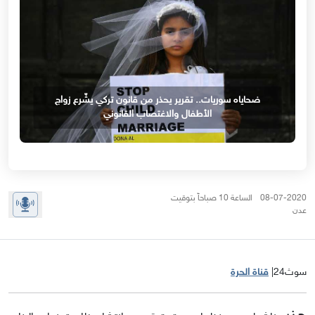
ضحاياه سوريات.. تقرير يحذر من قانون تركي يشّرع زواج
الأطفال والاغتصاب القانوني
08-07-2020 الساعة 10 صباحاً بتوقيت
عدن
سوث24|
قناة الحرة