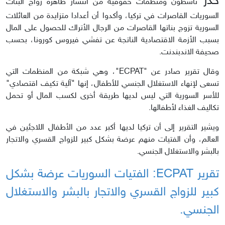
حذر
ناشطون ومنظمات حقوقية من انتشار ظاهرة زواج البنات
السوريات القاصرات في تركيا، وأكدوا أن أعدادا متزايدة من العائلات
السورية تزوج بناتها القاصرات من الرجال الأتراك للحصول على المال
بسبب الأزمة الاقتصادية الناتجة عن تفشي فيروس كورونا، بحسب
صحيفة الاندبندنت.
وقال تقرير صادر عن "ECPAT"، وهي شبكة من المنظمات التي
تسعى لإنهاء الاستغلال الجنسي للأطفال، إنها "آلية تكيف اقتصادي"
للأسر السورية التي ليس لديها طريقة أخرى لكسب المال أو تحمل
تكاليف الغذاء لأطفالها.
ويشير التقرير إلى أن تركيا لديها أكبر عدد من الأطفال اللاجئين في
العالم، وأن الفتيات منهم عرضة بشكل كبير للزواج القسري والاتجار
بالبشر والاستغلال الجنسي.
تقرير ECPAT:
الفتيات السوريات
عرضة بشكل
كبير للزواج القسري والاتجار بالبشر والاستغلال
الجنسي.