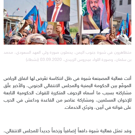
متظاهرون في شبوة جنوب اليمن، يحملون صورة ولي العهد السعودي، محمد
بن سلمان، وصورة اللواء عيدروس الزبيدي، 03.09.2020 (نشطاء)
أتت فعالية المصينعة شبوة في ظل انتكاسة تعّرض لها اتفاق الرياض
الموقّع بين الحكومة اليمنية والمجلس الانتقالي الجنوبي، والأخير علّق
مشاركته بسبب ما أسماه الزحوف المتكررة للقوات الحكومية التابعة
للإخوان المسلمين، ومشاركة عناصر من القاعدة وداعش في الحرب
على قواته في أبين، وتردّي الخدمات.
وقد تمثل فعالية شبوة دافعاً إضافياً وزخماً جديداً للمجلس الانتقالي،