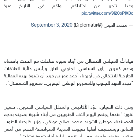
وغدا تتحرر من احتلالكم، ولكم في التاريخ عبرة
pic.twitter.com/9l20oPlX0c
— محمد الغيثي (@Diplomatii)
September 3, 2020
قياداتُ المجلس الانتقالي من أبناء شبوة تفاعلت مع الحدث باهتمام
ودعم كبيرين. رأى السياسي الجنوبي البارز ورئيس دائرة العلاقات
الخارجية للانتقالي في أوروبا، أحمد عمر بن فريد أن شبوة بهذه الفعالية
"تجدد العهد للجنوب وللمشروع الوطني الجنوبي.. مشروع الاستقلال".
وفي ذات السياق، غرّد الأكاديمي والمحلل السياسي الجنوبي، حسين
لقور: "عندما يجتمع اليوم آلاف الجنوبيين من أبناء شبوة بمدينة بحجم
المصينعة، موطن الشهيد محمد صالح عولقي، وزير خارجية الجنوب
السابق ويستضيف أهلها ضيوف المدينة المتواضعة الحجم من أمس
يعكس حقيقة واحدة، وهي أن تزييف ارادة أبناء شبوة فشلت".