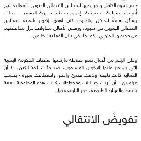
دعم شبوة الكامل وتفويضها للمجلس الانتقالي الجنوبي. الفعالية التي
أُقيمت بمنطقة المصينعة -إحدى مناطق مديرية الصعيد - حملت
رسائلَ هامةً للداخل والخارج، كان أهمّها إظهار شعبية المجلس
الانتقالي الجنوبي في شبوة، ورفض الأهالي محاولات عزل محافظتهم
عن محيطها الجنوبي - كما جاء في بيان الفعالية الختامي.
وعلى الرغم من أعمال قمع مفرطة مارستها سلطات الحكومة اليمنية
التي يسيطر عليها الإخوان المسلمون، ضد مئات المشاركين، إلا أنّ
الفعالية كانت ناجحة ولاقت صدىً واسع، واستطاعت شبوة - بحسب
مراقبين - أن تُربكَ حسابات ومخططات كانت هذه المحافظة الغنية
بالنفط والموارد الطبيعية، حجر الزاوية فيها.
تفويضُ الانتقالي