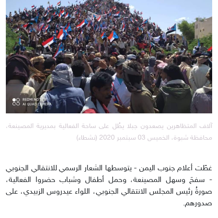
آلاف المتظاهرين يصعدون جبلا يطُل على ساحة الفعالية بمديرية المصينعة،
محافظة شبوة، الخميس 03 سبتمبر 2020 (نشطاء)
غطّت أعلام جنوب اليمن - يتوسطها الشعار الرسمي للانتقالي الجنوبي
- سفحَ وسهل المصينعة، وحمل أطفال وشباب حضروا الفعالية،
صورةُ رئيس المجلس الانتقالي الجنوبي، اللواء عيدروس الزبيدي، على
صدورهم.