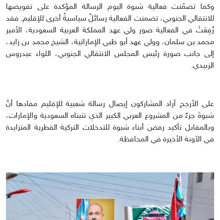
وكما تضمّنت فعالية شبوة اليوم الرسالة المؤكدة على تفويضها
للانتقالي الجنوبي، تضمنت الفعالية رسائلً سياسيةً أخرى للإقليم. فقد
رُفِعَتْ في الفعالية صور ولي عهد المملكة العربية السعودية، الأمير
محمد بن سلمان، وولي عهد أبو ظبي الإماراتية، الشيخ محمد بن زايد،
إلى جانب صورة رئيس المجلس الانتقالي الجنوبي، اللواء عيدروس
الزبيدي.
على الأرجح أراد المشاركون إيصال رسالة شعبية للإقليم مفادها أنَّ
شبوةَ جزءٌ من المشروع العربي الكبير الذي تتبناه السعودية والإمارات،
وبالمقابل تأكيد رفض أبناء شبوة للتدخلات التركية القطرية المتزايدة
في الآونة الأخيرة في المحافظة.