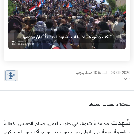
أربكت حشودُها الحسابات.. شبوة الجنوبيةُ تُعلنُ موقفها
03-09-2020 الساعة 10 مساءً بتوقيت
عدن
سوث24| يعقوب السفياني
شَهدت
محافظةُ شبوة، في جنوب اليمن، صباح الخميس، فعاليةً
جماهيريةً مهيبةً هي الأولى من نوعها منذ أعوام، أكّد فيها المشاركون