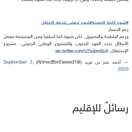
#شبوه_ارادتنا_الجنوبيه
#شبوه_ترفض_شرعنه_الاحتلال
رغم الحصار
ورغم البلطجة والتضييق ، لكن شبوة كما أسلفنا ومن المصينعة معقل
الأبطال تجدد العهد للجنوب وللمشروع الوطني الجنوبي.. مشروع
الإستقلال.
pic.twitter.com/iJ7pJpmGcA
— أحمد عمر بن فريد (@AhmedBinFareed1)
September 3,
2020
رسائلٌ للإقليم