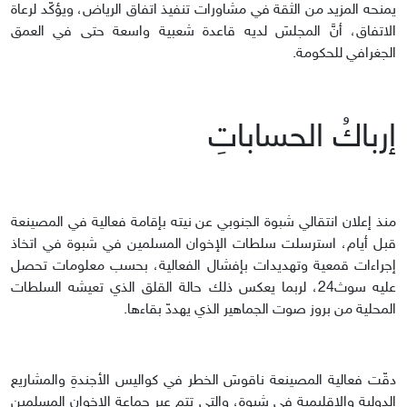
يمنحه المزيد من الثقة في مشاورات تنفيذ اتفاق الرياض، ويؤكّد لرعاة
الاتفاق، أنَّ المجلسَ لديه قاعدة شعبية واسعة حتى في العمق
الجغرافي للحكومة.
إرباكُ الحساباتِ
منذ إعلان انتقالي شبوة الجنوبي عن نيته بإقامة فعالية في المصينعة
قبل أيام، استرسلت سلطات الإخوان المسلمين في شبوة في اتخاذ
إجراءات قمعية وتهديدات بإفشال الفعالية، بحسب معلومات تحصل
عليه سوث24، لربما يعكس ذلك حالة القلق الذي تعيشه السلطات
المحلية من بروز صوت الجماهير الذي يهددّ بقاءها.
دقّت فعالية المصينعة ناقوسَ الخطر في كواليس الأجندةِ والمشاريع
الدولية والإقليمية في شبوة، والتي تتم عبر جماعة الإخوان المسلمين