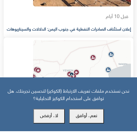
قبل 10 أيام
إعلان استئناف الصادرات النفطية في جنوب اليمن: الدلالات والسيناريوهات
نحن نستخدم ملفات تعريف الارتباط (الكوكيز) لتحسين تجربتك. هل
توافق على استخدام الكوكيز التحليلية؟
نعم، أوافق
لا، أرفض
قبل 14 يوم
خارطة تفاعلية: تصعيد سعودي حوثي وهجمات على جبهات الجنوب