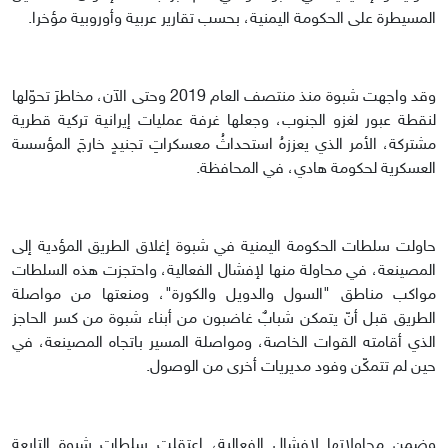
المسيطرة على الحكومة اليمنية، بحسب تقارير عربية وأوروبية مؤخرا.
وقد واجهت شبوة منذ منتصف العام 2019 وحتى الآن، مخاطرَ تحوّلها
لنقطة عبور لغزو الجنوب، وجعلها غرفة عمليات إيرانية تركية قطرية
مشتركة، الأمر الذي يعززهُ استحداثُ معسكراتِ تجنيدٍ خارجَ المؤسسة
العسكرية لحكومة هادي، في المحافظة.
حاولت سلطات الحكومة اليمنية في شبوة إغلاق الطريق المؤدية إلى
المصينعة، في محاولة منها لإفشال الفعالية، واحتجزت هذه السلطات
مواكب مناطق "السول والدويل والكورة"، ومنعتها من مواصلة
الطريق قبل أنّ يتمكن شبابٌ غاضبون من أبناء شبوة من كسر الحاجز
الذي أقامته القوات الخاصة، ومواصلة المسير باتجاه المصينعة، في
حين لم تتمكّن وفود مديريات أخرى من الوصول.
وضمن محاولاتها لإفشال الفعالية، اعتقلت سلطات شبوة التابعة