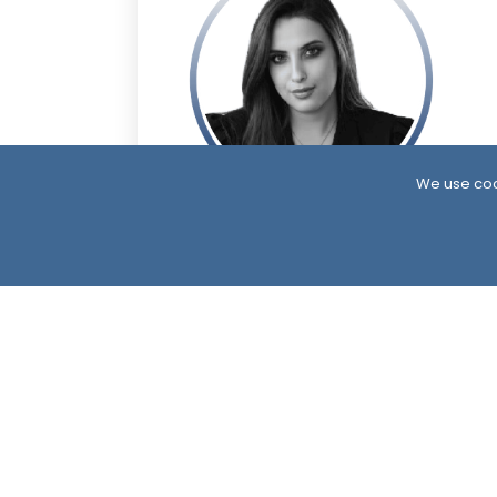
We use coo
7 Month ago
زينة الغلابي
South24 Center for News and Studies