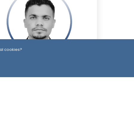
al cookies?
 Month ago
رائد جوب
ead Office
Switzerland