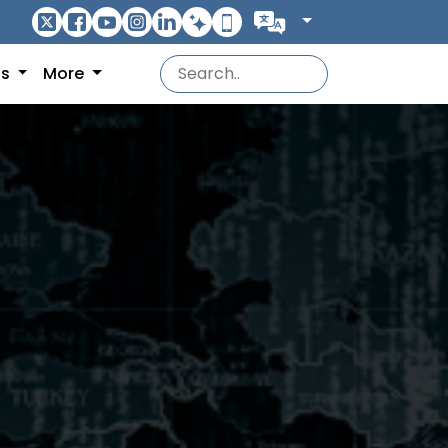
ns
More