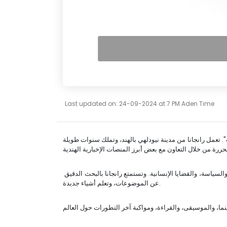
Last updated on: 24-09-2024 at 7 PM Aden Time
ز "سوث24 للأخبار والدراسات". تعمل رانجانا من مدينة نيودلهي بالهند، وتملك سنوات طويلة
تتنوع مجالات تغطيتها لتشمل الشؤون الخارجية، والبيئة، والسياسة، والقضايا الإنسانية. وتستمتع رانجانا بالبحث الدقيق
عن الموضوعات، وتعلم أشياء جديدة.