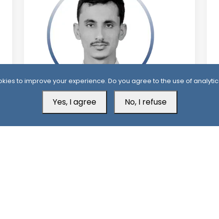
kies to improve your experience. Do you agree to the use of analytic
9 Month ago
9
Yes, I agree
No, I refuse
ان
محمد الشنيني
Aden Office
H