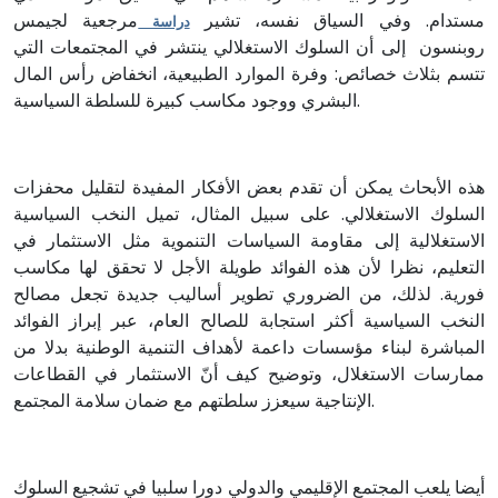
مستدام. وفي السياق نفسه، تشير
مرجعية لجيمس
دراسة
روبنسون إلى أن السلوك الاستغلالي ينتشر في المجتمعات التي
تتسم بثلاث خصائص: وفرة الموارد الطبيعية، انخفاض رأس المال
البشري ووجود مكاسب كبيرة للسلطة السياسية.
هذه الأبحاث يمكن أن تقدم بعض الأفكار المفيدة لتقليل محفزات
السلوك الاستغلالي. على سبيل المثال، تميل النخب السياسية
الاستغلالية إلى مقاومة السياسات التنموية مثل الاستثمار في
التعليم، نظرا لأن هذه الفوائد طويلة الأجل لا تحقق لها مكاسب
فورية. لذلك، من الضروري تطوير أساليب جديدة تجعل مصالح
النخب السياسية أكثر استجابة للصالح العام، عبر إبراز الفوائد
المباشرة لبناء مؤسسات داعمة لأهداف التنمية الوطنية بدلا من
ممارسات الاستغلال، وتوضيح كيف أنّ الاستثمار في القطاعات
الإنتاجية سيعزز سلطتهم مع ضمان سلامة المجتمع.
أيضا يلعب المجتمع الإقليمي والدولي دورا سلبيا في تشجيع السلوك