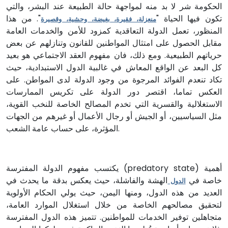
الحكومة شر لا بد منه لمواجهة حالة الطبيعة عند البشر، والتي
تكون فيها الحياة "
". من هذا
منعزلة، فقيرة، بغيضة، وحشية، وقصيرة
المنظور، تعمل الدولة التعاقدية كمزود للأمن والخدمات العامة
مقابل الحصول على امتثال المواطنين للقانون وتنازلهم عن بعض
حرياتهم الطبيعية. ومع ذلك، فان مفهوم العقد الاجتماعي هو بعيد
كل البعد عن الواقع المعاش في غالبية الدول الاستبدادية، حيث
تكاد تنعدم الفوائد المرجوة من وجود الدولة لدى المواطن. على
العكس تماما، اقتصر دور الدولة على تكريس الممارسات
الاستغلالية والقسرية التي تخدم المصالح الخاصة للنخب القوية،
مثل السياسيين، أو الجيش أو رجال الأعمال أو غيرهم من الجهات
المؤثرة، على حساب عامة الشعب.
يكتسب مفهوم الدولة المفترسة (predatory state) أهمية
خاصة في
الهشة والفاشلة، حيث يعكس بدقة ما يحدث في
الدول
العديد من هذه الدول، ومنها اليمن، حيث يولي الحكام الأولوية
لتحقيق مصالحهم الخاصة من خلال استغلال الموارد العامة،
متجاهلين توفير الخدمات للمواطنين. تتميز هذه الدول المفترسة