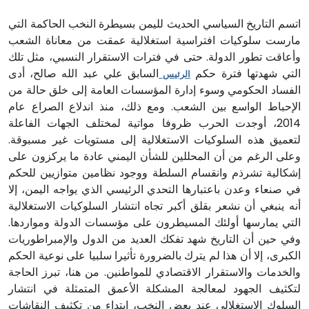
اتسم التاريخ السياسي الحديث لليمن بسيطرة النخب الحاكمة التي
مارست سلوكيات افتراسية استغلالية عمقت من معاناة الشعب
وأعاقت تطور الدولة. حتى في فترات الاستقرار النسبي، مثل تلك
التي شهدتها فترة حكم
السابق علي عبد الله صالح، أدى
الرئيس
الفساد الحكومي وسوء إدارة المؤسسات العامة إلى خلق حالة من
الإحباط الواسع بين الشعب. ومع ذلك، منذ اندلاع الصراع عام
2014، أوجدت الحرب ظروفا مواتية لمختلف الجهات الفاعلة
لتعميق هذه السلوكيات الاستغلالية إلى مستويات غير مسبوقة.
وعلى الرغم من أن المحللين للشأن اليمني عادة ما يركزون على
إشكالية تشرذم وانقسام السلطة ووجود نظامين متوازيين للحكم
في صنعاء وعدن باعتبارها التحدي الرئيسي الذي يواجه اليمن، إلا
أنه ينبغي أن نشعر بقلق أكبر تجاه انتشار السلوكيات الاستغلالية
التي يمارسها أولئك المسيطرون على مؤسسات الدولة ومواردها.
وفي حين أن التاريخ شهد تفكك العديد من الدول والإمبراطوريات
الكبرى، إلا أن هذا لم يترك بالضرورة تأثيرا سلبيا على نوعية الحكم
والخدمات والاستقرار الاقتصادي للمواطنين. من هنا، تبرز الحاجة
لتكثيف الجهود لمعالجة المشكلة الأعمق المتمثلة في انتشار
السلوك الاستغلالي عند بعض النخب، ابتداء من تكثيف النقاشات