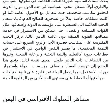
بثلاث سمات أساسية تُظهرها النخب الحاكمة في سلوكها السياسي
والاداري. أولاً، تستغل النخب السياسية في هذه الدول موارد الدولة
لتحقيق مكاسب شخصية، حيث تتعامل مع الأصول العامة كما لو
كانت ممتلكات خاصة، بدلاً من تسخيرها للصالح العام. ثانيا، تسعى
النخب الحاكمة الى السيطرة على مؤسسات الدولة وإضعافها، مثل
القوات المسلحة والقضاء، حتى تتمكن من الاستمرار في خدمة
مصالحها الفئوية الضيقة دون غالبية الناس. ثالثا، تركز النخب
المفترسة على المكاسب قصيرة الأجل والربح السريع على حساب
التنمية المجتمعية، ما يفسر النقص الواضح في الاستثمار في
قطاعات حيوية كالتعليم والبنية التحتية والرعاية الصحية وغيرها
من القطاعات ذات التأثير طويل المدى. نتيجة لذلك، يؤدي هذا
الوضع إلى ترسيخ الفساد وإضعاف مؤسسات الدولة واستمرار
دورات الاستغلال، مما يجعل الدولة غير قادرة على تلبية احتياجات
مواطنيها أو الحفاظ على مستوى الحد الأدنى من الرفاهية العامة.
مظاهر السلوك الافتراسي في اليمن