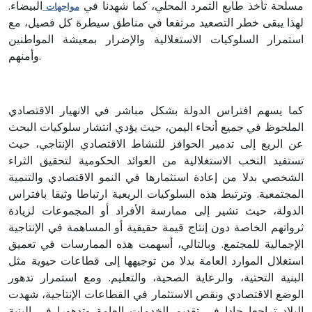
مسلحة تأخذ طابع التمرد المحلي، كما شهدنا في
البيضاء.
مواجهات
لهذا يبقى خطر التصعيد مرتفعا في مناطق سيطرة كل فصيل، مع
استمرار السلوكيات الاستغلالية والإضرار بمعيشة المواطنين
وأمنهم.
كما يسهم افتراس الدولة بشكل مباشر في الانهيار الاقتصادي
الملحوظ في جميع أنحاء اليمن، حيث يؤدي انتشار سلوكيات البحث
عن الريع إلى تدمير الحوافز للنشاط الاقتصادي الإنتاجي، حيث
تستفيد النخب الاستغلالية من العوائد الحكومية لتحقيق الثراء
الشخصي بدلا من إعادة استثمارها في النمو الاقتصادي والتنمية
المجتمعية. وترتبط هذه السلوكيات الريعية ارتباطا وثيقا بافتراس
الدولة، حيث تشير إلى ممارسة الأفراد أو المجموعات لزيادة
ثرواتهم الخاصة دون إنتاج قيمة حقيقية أو المساهمة في الإنتاجية
الإجمالية للمجتمع. وبالتالي، أسهمت هذه الممارسات في تعميق
استغلال الموارد العامة بدلا من توجيهها إلى قطاعات حيوية مثل
البنية التحتية، والرعاية الصحية، والتعليم. ومع استمرار تدهور
الوضع الاقتصادي ونقص الاستثمار في القطاعات الإنتاجية، شهدت
البلاد تراجعا حادا في تقديم الخدمات العامة وتدهورا في البنية