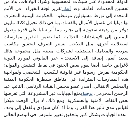
الدولة المحدودة على شبكات المحسوبية وشراء الولاءات، بدلا من
تحسين الخدمات العامة. وقد
تقرير لجنة الخبراء في الأمم
أشار
المتحدة إلى تورط مسؤولين مرتبطين بالحكومة اليمنية المعترف
بها دوليا في غسيل الأموال والفساد، بما في ذلك تحويل 423 مليون
دولار من وديعة سعودية إلى تجار، مما أثر سلبا على قدرة وصول
اليمنيين إلى الإمشدادات الغذائية. كما تضمن التقرير ممارسات
استغلالية أخرى، مثل التلاعب بسعر الصرف لتحقيق مكاسب
سريعة والمعاملة التفضيلية لشركات معينة مثل مجموعة هائل
سعيد أنعم، إضافة إلى الاستخدام غير القانوني لموارد الدولة
لأغراض خاصة. أيضا يقوم بعض الجنود في نقاط التفتيش والموانئ
الحكومية بفرض رسوما غير قانونية للكسب الشخصي. ولمواجهة
هذه الممارسات المتزايدة في مناطق سيطرة الحكومة اليمنية
والمجلس الانتقالي، أصدر عضو مجلس القيادة الرئاسي، النائب عبد
الرحمن المحرمي،
بمنع الجبايات غير المشروعة التي تفرضها
توجيها
بعض النقاط الأمنية والعسكرية. ومع ذلك، لا يزال الوقت مبكرا
لقياس مدى تأثير هذا القرار، وما إذا كان سيؤدي بالفعل إلى وقف
هذه الجبايات بشكل كبير وتحقيق تغيير ملموس في الوضع الحالي.