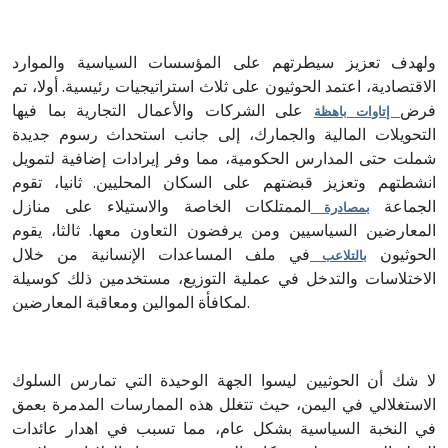
ولهدف تعزيز سيطرتهم على المؤسسات السياسية والموارد
الاقتصادية، اعتمد الحوثيون على ثلاث استراتيجيات رئيسية. أولا، تم
فرض
على الشركات والأعمال التجارية بما فيها
إتاوات باهظة
التحويلات المالية والجمارك، إلى جانب استحداث رسوم جديدة
شملت حتى المدارس الحكومية، مما وفر إيرادات إضافية لتمويل
انشطتهم وتعزيز قبضتهم على السكان المحليين. ثانيا، تقوم
الجماعة
الممتلكات الخاصة والاستيلاء على منازل
بمصادرة
المعارضين السياسيين ومن يرفضون التعاون معها. ثالثا، يقوم
الحوثيون
في ملف المساعدات الإنسانية من خلال
بالتلاعب
الاختلاسات والتدخل في عملية التوزيع، مستخدمين ذلك كوسيلة
لمكافأة الموالين ومعاقبة المعارضين.
لا شك أن الحوثيين ليسوا الجهة الوحيدة التي تمارس السلوك
الاستغلالي في اليمن، حيث تتغلل هذه الممارسات المدمرة بعمق
في النخبة السياسية بشكل عام، مما تسبب في اهدار عائدات