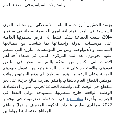
والمداولات السياسية في الفضاء العام.
يجسد الحوثيون أبرز حالة للسلوك الاستغلالي بين مختلف القوى
السياسية في البلاد. فمنذ اقتحامهم للعاصمة صنعاء في سبتمبر
2014، سعت الجماعة بشكل نشط إلى فرض سيطرتها الكاملة
على مؤسسات الدولة وإخضاعها بما يتناسب مع مصالحها
السياسية والأيديولوجية. ومن بين المؤسسات البارزة التي سيطر
عليها الحوثيون، يعد البنك المركزي اليمني في صنعاء أحد أهم
الأدوات التي مكنتهم من التحكم بالسياسة النقدية في مناطق
نفوذهم، والاستحواذ على عائدات الدولة وتوجيهها لتمويل جهودهم
الحربية. وعلى الرغم من هذه السيطرة، لم يدفع الحوثيون رواتب
موظفي القطاع العام بانتظام، واكتفوا بصرف مبالغ جزئية على نحو
متقطع. في الوقت ذاته، واصلت الجماعة تخريب الموارد الاقتصادية
الوطنية الواقعة خارج سيطرتها، مستهدفة موانئ النفط في
الجنوب، وآخرها
في محافظة حضرموت في نوفمبر
ميناء الضبة
2022، مما أدى لتقليص عائدات الحكومة المعترف بها دوليًا وتفاقم
المعاناة الاقتصادية للمواطنين.