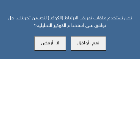
نحن نستخدم ملفات تعريف الارتباط (الكوكيز) لتحسين تجربتك. هل
توافق على استخدام الكوكيز التحليلية؟
المكتب الرئيسي
نعم، أوافق
لا، أرفض
سويسرا
southarbia24@gmail.com
south24.net
جميع الحقوق محفوظة لمركز سوث24 للأخبار والدراسات © 2019-2026 |
|
سياسة الخصوصية
إعدادات الكوكيز