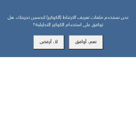
نحن نستخدم ملفات تعريف الارتباط (الكوكيز) لتحسين تجربتك. هل
توافق على استخدام الكوكيز التحليلية؟
المكتب الرئيسي
نعم، أوافق
لا، أرفض
سويسرا
southarbia24@gmail.com
south24.net
جميع الحقوق محفوظة لمركز سوث24 للأخبار والدراسات © 2019-2026 |
|
سياسة الخصوصية
إعدادات الكوكيز