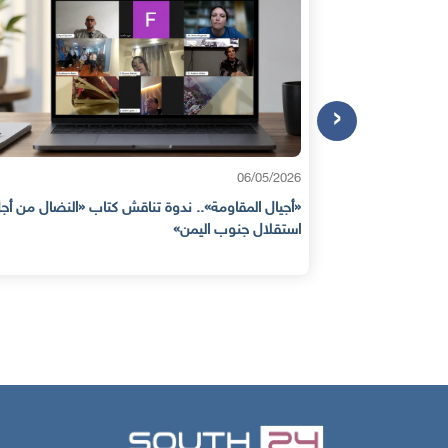
‹
16/03/2026
ة تناقش كتاب «النضال من أجل
العودة إلى مربع الصفر