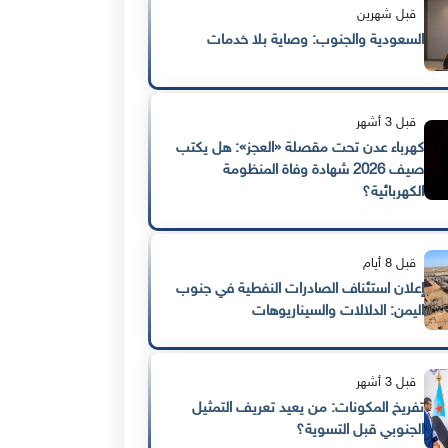
قبل شهرين
السعودية والجنوب: وصاية بلا خدمات
قبل 3 أشهر
كهرباء عدن تحت مقصلة «العجز»: هل يكتب
صيف 2026 شهادة وفاة المنظومة
الكهربائية؟
قبل 8 أيام
إعلان استئناف الصادرات النفطية في جنوب
اليمن: الدلالات والسيناريوهات
قبل 3 أشهر
تفريخ المكونات: من يعيد تعريف التمثيل
الجنوبي قبل التسوية؟