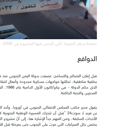
جمعية ردفان الخيرية، التي تأسس فيها المشروع في 2006، تعرّضت للإغلاق لمدة 14 عاما. (أرشيف)
الدوافع
بخلفية مناطقية، تخللتها مواجهات عسكرية محدودة وأعمال انتقام،
الذي حكم
المدنيين والنخبة الحاكمة.
يقول مدير مكتب المجلس الانتقالي الجنوبي في أوروبا، وأحد 
بن فريد لـ سوث24 "قبل أن تتحرك المسيرة الوطنية 
يختص بكل الصراعات التي مرت على الجنوب حتى بمرحلة قبل الا