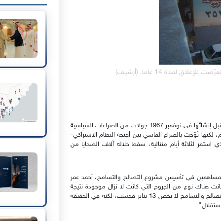
قبل إعلان التصالح والتسامح، عصفت بدولة اليمن الجنوبي منذ قبل إنشائها في نوفمبر 1967 جولات من الصراعات السياسية
 لكنها تُوّجت بالصراع القاسي بين أجنحة النظام الاشتراكي-
 الدولة - في يناير/كانون الأول الدامية عام 1986، الذي استمر لثلاثة أيام متتالية، سقط خلاله آلاف الضحايا من
المساهمين في تأسيس مشروع التصالح والتسامح، أحمد عمر
الجنوبية كانت هناك نوع من الجروح التي كانت لا تزال موجودة نتيجة
الأحداث السابقة، ومن المهم جداً الإشارة هنا، إلى أنّ مشروع التصالح والتسامح لا يخص 13 يناير فحسب، لكنه في الحقيقة
ستقلال".