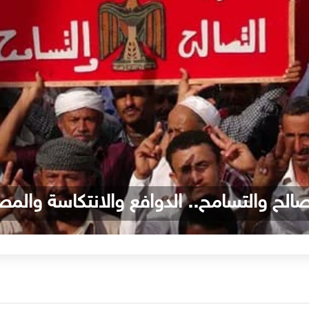
صالح والتسامح.. الدوافع والانتكاسة والمص