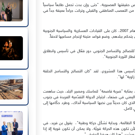
ص حقيقتها العصبوية، "حتى وإن بدت تحمل طابعاً سياسياً
 من التعصب المناطقي والقبلي وتركت جراحاً عميقة جداً في
قبل انطلاق حركة الاحتجاجات الجنوبية "الحراك الجنوبي" في العام 2007، كان على القيادات العسكرية والسياسية الجنوبية
يتحكم ببلدهم، وضع قواعد متينة لإنجاح مساعيها لاحقاً.
للتصالح والتسامح الجنوبي دور فعّال في تأسيس وانطلاق
طار الثورة الجنوبية".
 المساهمين في تأسيس هذا المشروع، لقد "كان التصالح والتسامح الحلقة
وية" لها".
ق، بمثابة "ضربة قاصمة" لتماسك ومصير البلد، حيث ساهمت
مني في صنعاء، اجتياح الدولة التقدّمية الفريدة في جنوب
رية في عام 1994، مستغلاً الخلاف الذي كان حديثاً بين نخبها السياسية آنذاك، وطرد حكّامها إلى
 كامل.
لهذه الأسباب، و"أمام حدث كبير جداً عاشه الجنوب بعد حرب 94 الظالمة، وبداية تشكّل حركة وطنية"، يقول بن فريد، في
أن نؤسس لأن تكون هذه الحركة قويّة، ولا يمكن أن تكون قوية إلا إذا
 ويشدد "هذا كان هدفنا الحقيقي".