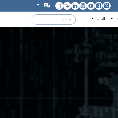
كز
المزيد