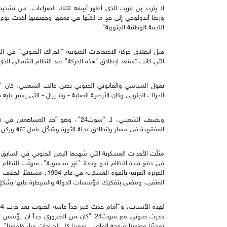
لا يتردد بن فريد، الذي أظهر أسِفه لتلك الصراعات، من تشخي
وربما أيدولوجي إلى حدٍ ما لكنّها في عمقها وحقيقتها أخذت نوع
اللحمة الوطنية الجنوبية".
التي كانت تستعد لإطلاق "هذه الحركة" ضد النظام الشمالي الذي 
يقول السياسي والقانوني الجنوبي يحيى غالب الشعيبي، كان "
الحراك الجنوبي وكان الأرضية الصلبة - ولا يزال - التي يسير عليه ق
ويضيف الشعيبي، لـ "سوث24"، وهو أحد
المفقودة في مسار وانطلاق عجلة الثورة وشكّل عامل ثقة وركن زا
مثلّت الأحداث العسكرية التي شهدها اليمن الجنوبي في الساب
في دفع قادة النظام نحو وحدة "غير محسوبة"، سهلّت للنظام الي
الجزيرة العربية بالقوة العسك
المنفى، ومضى بتفكيك مؤسسات الدولة والسيطرة عليها بشكلٍ
حديث صوتي مع سوث24 "كان من الضروري جداً 
توحدّنا وطوينا صفحة الماضي ورمينا كل الجراحات وراء ظهورنا"،