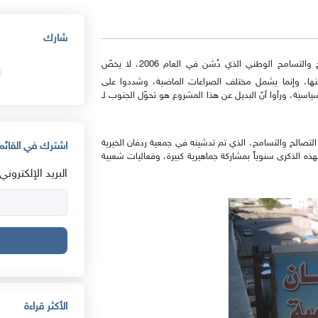
شارك
خبراء وسياسيون من جنوب اليمن، بأنّ مشروع التصالح والتسامح الوطني الذي دُشن في العام 2006، لا يخصّ
ياسية الحاكمة حينها، وإنما يشمل مختلف الصراعات الماضية، وشددوا على
سية، ورأوا أنّ البديل عن هذا المشروع هو تحوّل الجنوب لـ
جنوب اليمن، اليوم الأربعاء، بالذكرى الـ 15 لإعلان التصالح والتسامح، الذي تم تدشينه في جمعية ردفان الخيرية
اشترك في القائمة
ن يوم 13 يناير 2006. يتم الاحتفال بهذه الذكرى سنوياً بمشاركة جماهيرية كبيرة، وفعاليات شعبية
البريد الإلكتروني:
الأكثر قراءة