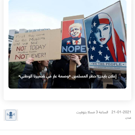
إعلان بايدن: حظر المسلمين «وصمة عار في ضميرنا الوطني»
21-01-2021 الساعة 3 مساءً بتوقيت
عدن