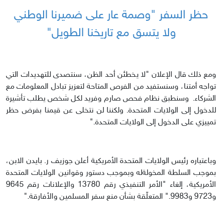
حظر السفر "وصمة عار على ضميرنا الوطني
ولا يتسق مع تاريخنا الطويل"
ومع ذلك قال الإعلان "لا يخطئن أحد الظن، سنتصدى للتهديدات التي
تواجه أمتنا، وسنستفيد من الفرص المتاحة لتعزيز تبادل المعلومات مع
الشركاء. وسنطبق نظام فحص صارم وفريد لكل شخص يطلب تأشيرة
للدخول إلى الولايات المتحدة. ولكننا لن نتخلى عن قيمنا بفرض حظر
تمييزي على الدخول إلى الولايات المتحدة."
وباعتباره رئيس الولايات المتحدة الأمريكية أعلن جوزيف ر. بايدن الابن،
بموجب السلطة المخولةله وبموجب دستور وقوانين الولايات المتحدة
الأمريكية، إلغاء "الأمر التنفيذي رقم 13780 والإعلانات رقم 9645
و9723 و9983." المتعلّقة بشأن منع سفر المسلمين والأفارقة."