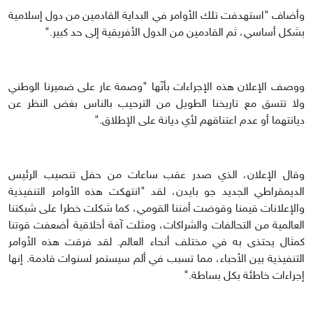
وأضاف "استهدفت تلك الأوامر في البداية القادمين من دول إسلامية
بشكل أساسي، ثم القادمين من الدول الأفريقية إلى حد كبير."
ووصف الإعلان هذه الإجراءات بأنّها "وصمة عار على ضميرنا الوطني
ولا تتسق مع تاريخنا الطويل من الترحيب بالناس بغض النظر عن
ديانتهما أو عدم اعتناقهم لأي ديانة على الإطلاق."
وقال الإعلان، الذي صدر عقب ساعات من حفل تنصيب الرئيس
الديمقراطي الجديد جو بايدن، لقد "انتهكت هذه الأوامر التنفيذية
والإعلانات قيمنا وقوضت أمننا القومي، كما شكلت خطرا على شبكتنا
العالمية من التحالفات والشراكات، ومثلت آفة أخلاقية أضعفت قوتنا
كمثال يحتذى به في مختلف أنحاء العالم. لقد فرقت هذه الأوامر
التنفيذية بين الأحباء، مما تسبب في ألم سيستمر لسنوات قادمة. إنها
إجراءات خاطئة بكل بساطة."