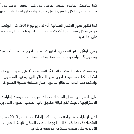
كما ساعدت القاعدة الجنود الجرحى من خلال توفير "واحد من أ
بحسب قول مايكل نايتس، زميل معهد واشنطن لسياسات الشرق ا
كما تظهر صور الأقمار ا
بهدم هياكل يعتقد أنها ثكنات بجانب الميناء. وقام العمال بتجم
على ما يبدو.
وفي أوائل يناير الماضي، أظهرت صورة أخرى ما يبدو أنه مر
وبحلول 5 فبراير، رحلت السفينة وهذه المعدات.
أيضًا تفكيك مجموعة أخرى من الحظائر التي ربطها المحللون ف
واستخدمت الإمارات طائرات دون طيار مسلحة صينية الصنع في حر
على الرغم من أعمال التفكيك، هناك مروحيات هجومية إماراتية ش
الاستراتيجية، حيث تقع قبالة مضيق باب المندب الحيوي الذي يربط 
لكن الإمارا
المتصاعدة، بما في ذلك الهجمات على السفن قبالة الإمارات. و
الأولوية على قاعدة عسكرية موسعة بالخارج.