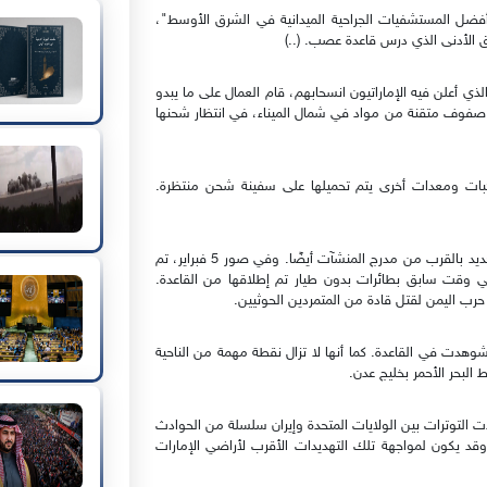
فضل المستشفيات الجراحية الميدانية في الشرق الأوسط"،
لأدنى الذي درس قاعدة عصب. (..)
لصناعية أنه في يونيو 2019، في الوقت الذي أعلن فيه الإماراتيون انسحابهم، قام العمال على ما يبدو
يع صفوف متقنة من مواد في شمال الميناء، في انتظار شحنها
كبات ومعدات أخرى يتم تحميلها على سفينة شحن منتظرة.
وتضمنت عملية التفكيك الحظائر المبنية حديثًا على طول مهبط جديد بالقرب من مدرج المنشآت أيضًا. وفي صور 5 فبراير، تم
ي وقت سابق بطائرات بدون طيار تم إطلاقها من القاعدة.
ب اليمن لقتل قادة من المتمردين الحوثيين.
وهدت في القاعدة. كما أنها لا تزال نقطة مهمة من الناحية
البحر الأحمر بخليج عدن.
ت قد تواجه مخاوف أكثر إلحاحًا. فمنذ عام 2019، شهدت التوترات بين الولايات المتحدة وإيران سلسلة من الحوادث
قد يكون لمواجهة تلك التهديدات الأقرب لأراضي الإمارات