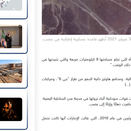
صورة التقطتها الأقمار الصناعية من شركة بلانيت لابز في 5 فبراير 2021 تُظهر قاعدة عسكرية إماراتية في عصب،
"كما بنى الإماراتيون ثكنات وحظائر للطائرات وأسيجة عبر المنشأة التي تبلغ مساحتها 9 كيلومترات مربعة والتي شيدتها في
ي ذلك الوقت."
مع مرور الوقت، وضعت الإمارات في المطار دبابات لوكلير القتالية، ومدافع هاوتزر ذاتية الدفع من طراز "جي 6"، ومركبات
وات سودانية أثناء نزولها في مدينة عدن الساحلية اليمنية.
وتعرضت السفينة في وقت لاحق لهجوم من قبل قوات الحوثيين في عام 2016، التي قالت الإمارات أنها كانت تحمل