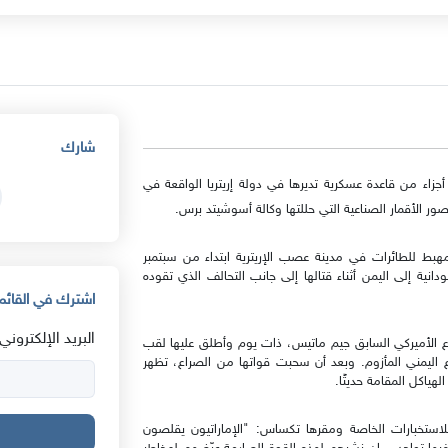
شارك
جزاء من قاعدة عسكرية تديرها في دولة إريتريا الواقعة في
ر الأقمار الصناعية التي حللتها وكالة أسوشيتد برس.
ط للطائرات في مدينة عصب الإريترية ابتداء من سبتمبر
دانية إلى اليمن أثناء قتالها إلى جانب التحالف الذي تقوده
اشترك في القائمة
البريد الإلكتروني:
لدفاع الأميركي السابق جيم ماتيس، ذات يوم وأطلق عليها لقب
ليمني المأزوم. وبعد أن سحبت قواتها من الصراع، تظهر
ياكل المقامة حديثًا.
لاستخبارات الخاصة ومقرها تكساس: "الإماراتيون يقلصون