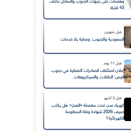
وهجمات على جبهات الجنوب والساحل تخلّف
43 قتيلا
قبل شهرين
السعودية والجنوب: وصاية بلا خدمات
قبل 11 يوم
إعلان استئناف الصادرات النفطية في جنوب
اليمن: الدلالات والسيناريوهات
قبل 3 أشهر
كهرباء عدن تحت مقصلة «العجز»: هل يكتب
صيف 2026 شهادة وفاة المنظومة
الكهربائية؟