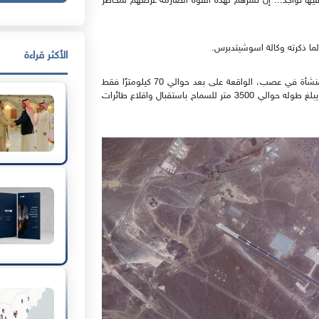
يها تواجد... إن نشرهم لهذه القوة الصارمة عرّضهم لمخاطر
الأكثر قراءة
وقالت الوكالة أنّ الإمارات ضخت، ملايين الدولارات لتحسين المنشأة في عصب، الواقعة على بعد حوالي 70 كيلومترًا فقط
من اليمن. وقامت بتهيئة الميناء، وتحسين مهبط الطائرات الذي يبلغ طوله حوالي 3500 متر للسماح باستقبال واقلاع طائرات