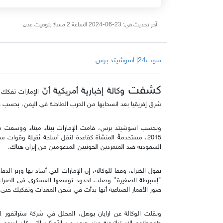
آخر تحديث في: 23-06-2024 الساعة 2 مساءً بتوقيت عدن
سوث24| اسوشيتد برس
كشفت
وكالة إخبارية أمريكية أنّ
الإمارات تفكك أ
شرق إفريقيا بعد انسحابها من الحرب الطاحنة في اليمن، بحسب صو
وبحسب اسوشيتد برس، قامت الإمارات ببناء ميناء ووسعت مهب
2015، مستخدمةً المنشأة كقاعدة لنقل أسلحة ثقيلة وقوات سو
السعودية ضد المتمردين الحوثيين المدعومين من إيران هناك.
يقول الخبراء، وفقا للوكالة، إن الإمارات التي أشاد بها وزير ا
"إسبرطة الصغيرة" وصلت لحدود توسعها العسكري في الصراع ا
صور الأقمار الصناعية أنها بدأت في شحن المعدات وتفكيك حتى اله
ونقلت الوكالة عن ارايان بوهل، المحلل في شركة ستراتفور ل