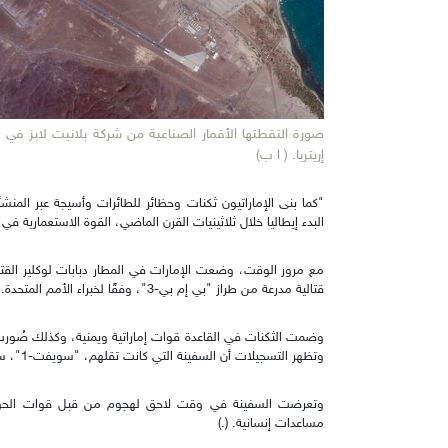
إريتريا. ( ا ب)
البدء إيطاليا خلال ثلاثينيات القرن الماضي، القوة الاستعمارية ف
قتالية مدرعة من طراز "بي إم بي-3"، وفقًا لخبراء الأمم المتحدة. (...)
وضمت الثكنات في القاعدة قوات إماراتية ويمنية، وكذلك صُورت ق
وتظهر التسجيلات أن السفينة التي كانت تقلهم، "سويفت-1"، سافرت ذهابًا وإيابًا إلى عصب.
مساعدات إنسانية. (.)