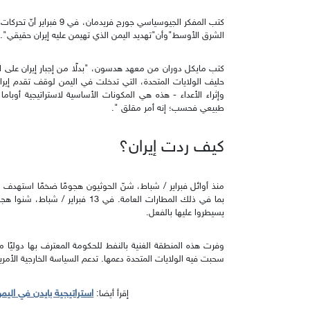
كتب المفكر الجيوسياسي جورج
الشرق الأوسط"وأن"تهديد اليمن الذي تهيمن عليه إيران حقيقي".
كتب مايكل دوران من معهد هدسون، "بدلًا من إجبار إيران على الت
حليف الولايات المتحدة، التي تدخلت في اليمن لوقف تقدم إيران. 
وإثراء الأعداء - هذه هي المكونات الأساسية لاستراتيجية أوبام
طبيعي فحسب؛ إنه أمر مقلق ".
كيف ردت إيران؟
منذ أوائل فبراير / شباط، شنّ الحوثيون هجومًا ضخمًا استهدف أ
بما في ذلك المطارات العامة. في 13
يسيطروا عليها بالفعل.
وفرت هذه المنطقة الغنية بالنفط للحكومة المعترف بها دوليًا
سحبت فيه الولايات المتحدة دعمها. تدعم السياسة الخارجية الأمريكي
استراتيجية بايدن في الي
إقرأ أيضا: