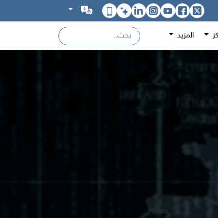
كز
المزيد