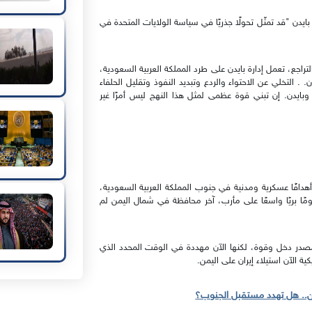
 فريدمان، في 9 فبراير أنّ تحركات بايدن "قد تمثّل تحولًا جذريًا في سياسة الولايات المتحدة في
راجع، تعمل إدارة بايدن على طرد المملكة العربية السعودية،
. التخلي عن الاحتواء والردع وتبديد النفوذ وتقليل الحلفاء
ا وبايدن. إن تبني قوة عظمى لمثل هذا النهج ليس أمرًا غير
هدافًا عسكرية ومدنية في جنوب المملكة العربية السعودية،
 فبراير / شباط، شنوا هجومًا بريًا واسعًا على مأرب، آخر محافظة في شمال اليمن لم
 مصدر دخل وقوة، لكنها الآن مهددة في الوقت المحدد الذي
ة الآن استيلاء إيران على اليمن.
من.. هل تهدد مستقبل الجنوب؟