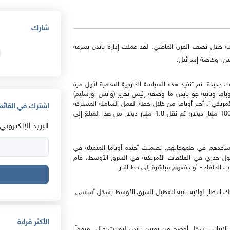
شارك
كية خلال نصف القرن الماضي. لقد عملت إدارة بايدن بسرعة
ين، وخاصة إسرائيل.
ت جديدة. تم تنفيذ هذه السياسة الخارجية المدمرة لأول مرة
 أوباما ونائبه جو بايدن ما وصفه رئيس تحرير (واتش اورشليم)
لأمريكي". أجبر أوباما من خلال خطة العمل الشاملة المشتركة
اشترك في القائمة
الاتفاق النووي مع إيران على منحها حق الوصول إلى أكثر من 100 مليار دولار؛ تم نقل 1.8 مليار دولار من هذا المبلغ إلى
البريد الإلكتروني:
ل ساعدهم في طموحاتهم. تضمنت أجندة أوباما المتمثلة في
حول جذري في العلاقات الأمريكية في الشرق الأوسط، قام
نب الحلفاء - أو دفعهم مباشرة إلى خط النار.
اك انتظار لولاية ثانية لتعطيل الشرق الأوسط بشكل أساسي.
الأكثر قراءة
إيراني بشكلٍ أوضح من تعيين بايدن لروبرت مالي مبعوثًا