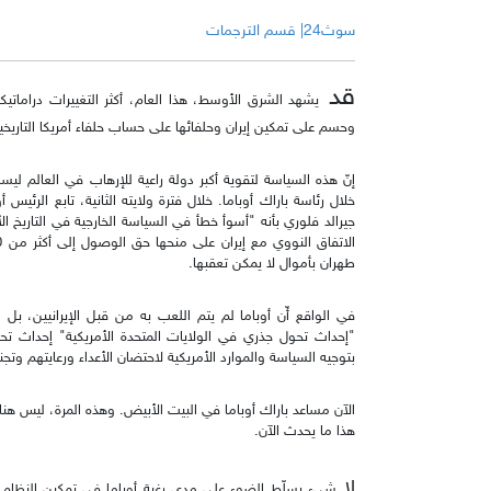
سوث24| قسم الترجمات
قد
يشهد الشرق الأوسط، هذا العام، أكثر التغييرات دراماتي
وحسم على تمكين إيران وحلفائها على حساب حلفاء أمريكا التاريخي
إنّ هذه السياسة لتقوية أكبر دولة راعية للإرهاب في العالم ليس
خلال رئاسة باراك أوباما. خلال فترة ولايته الثانية، تابع الرئيس
جيرالد فلوري بأنه "أسوأ خطأ في السياسة الخارجية في التاريخ ا
طهران بأموال لا يمكن تعقبها.
في الواقع أّن أوباما لم يتم اللعب به من قبل الإيرانيين، ب
"إحداث تحول جذري في الولايات المتحدة الأمريكية" إحداث ت
بتوجيه السياسة والموارد الأمريكية لاحتضان الأعداء ورعايتهم وتج
الآن مساعد باراك أوباما في البيت الأبيض. وهذه المرة، ليس هن
هذا ما يحدث الآن.
لا
شيء يسلّط الضوء على مدى رغبة أوباما في تمكين النظام ال