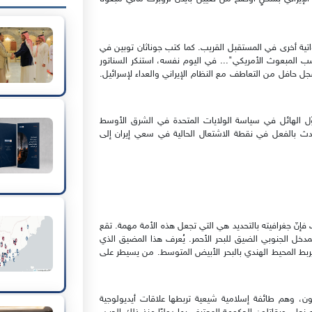
تية أخرى في المستقبل القريب. كما كتب جوناثان توبين في
منصب المبعوث الأمريكي"... في اليوم نفسه، استنكر السناتور
جل حافل من التعاطف مع النظام الإيراني والعداء لإسرائيل.
حوّل الهائل في سياسة الولايات المتحدة في الشرق الأوسط
حدث بالفعل في نقطة الاشتعال الحالية في سعي إيران إلى
نّ جغرافيته بالتحديد هي التي تجعل هذه الأمة مهمة. تقع
لمدخل الجنوبي الضيق للبحر الأحمر. يُعرف هذا المضيق الذي
المندب، يربط المحيط الهندي بالبحر الأبيض المتوسط. من يسيطر على
الحوثيون، وهم طائفة إسلامية شيعية تربطها علاقات أيديولوجية