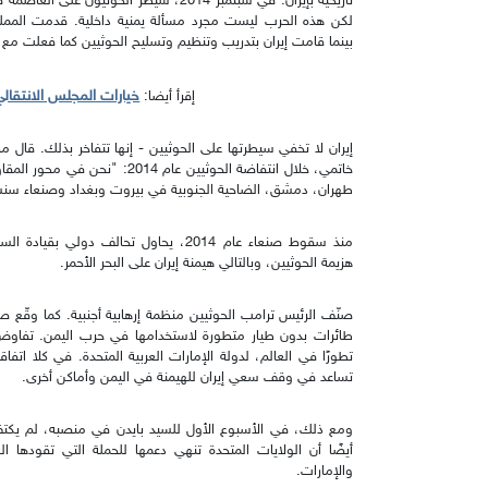
تاريخية بإيران. في سبتمبر 2014، سيطر الحو
لكن هذه الحرب ليست مجرد مسألة يمنية داخلية. قدمت المملكة ا
بينما قامت إيران بتدريب وتنظيم وتسليح الحوثيين كما فعلت مع وك
خيارات المجلس الانتقال
إقرأ أيضا:
إيران لا تخفي سيطرتها على الحوثيين - إنها تتفاخر بذلك. قال
خاتمي، خلال انتفاضة الحوثيين عا
طهران، دمشق، الضاحية الجنوبية في بيروت وبغداد وصنعاء سنشكّل
منذ سقوط صنعاء عام 2014، يحاول تحالف دول
هزيمة الحوثيين، وبالتالي هيمنة إيران على البحر الأحمر.
صنّف الرئيس ترامب الحوثيين منظمة إرهابية أجنبية. كما وقّع
تطورًا في العالم، لدولة الإمارات العربية المتحدة. في كلا اتف
تساعد في وقف سعي إيران للهيمنة في اليمن وأماكن أخرى.
ومع ذلك، في الأسبوع الأول للسيد بايدن في منصبه، لم يكتف ب
أيضًا أن الولايات المتحدة تنهي دعمها للحملة التي تقودها
والإمارات.