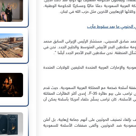
ثيون على العاصمة صنعاء، ويقاتلون الحكومة المعترف بها دوليًا منذ ذلك الحين.
لعربية السعودية دعمًا ماليًا وعسكريًا للحكومة الوطنية،
لائها الإرهابيين الآخرين مثل حزب الله في لبنان.
ي الجنوبي ما بعد سقوط مأرب
 محمد صادق الحسيني، مستشار الرئيس الإيراني السابق محمد
م 2014: "نحن في محور المقاومة سلاطين البحر الأبيض المتوسط ​​والخليج الجدد. نحن في
 المنطقة. نحن سلاطين البحر الأحمر الجدد أيضًا ".
ي بقيادة السعودية والإمارات العربية المتحدة الحليفين للولايات المتحدة
 صفقة أسلحة ضخمة مع المملكة العربية السعودية، حيث قدم
طائرات بدون طيار متطورة لاستخدامها في حرب اليمن. تفاوض ترامب على بيع طائرة F-35، إحدى أكثر الطائرات المقاتلة
اقي الأسلحة، كان ترامب يسلّح حلفاء أمريكا بأسلحة يمكن أن
إلغاء تصنيف الحوثيين على أنهم جماعة إرهابية، بل أعلن
 السعودية ضد الحوثيين. وألغى صفقات الأسلحة للسعودية