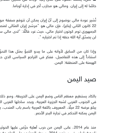
خاصًا له إلى إيران. ومالي هو محارب آخر في إدارة أوباما.
تُشير عودة مالي بوضوح إلى أنّ إيران يمكن أن تتوقع صفقة موا
22 كانون الثاني (يناير)، فإن مالي هو "مرشح إيران المثالي ل
الجمهوري توم كوتون اختيار مالي، حيث غرد قائلًا: "لدى مالي س
لن يصدّق آية الله حظه إذا تم اختياره ".
وإذا كان من السابق لأوانه على ما يبدو التنبؤ بمثل هذا الت
استناداً إلى هذه التفاصيل، ففكر في التراجع السياسي الذي 
الهيمنة على المنطقة: اليمن.
صيد اليمن
بالكاد يستطيع معظم الناس وضع اليمن على الخريطة، ومع ذلك فإ
في الجنوب الغربي لشبه الجزيرة العربية، ويحد ساحلها الغربي ا
يبلغ عرضه 22 ميلًا، المعروف باللغة العربية باسم باب 
اليمن يمكنه التحكم في تجارة البحر الأحمر.
منذ عام 2014، عانى اليمن من حرب أهلية حرّض عليها 