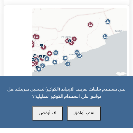
قبل 15 يوم
نحن نستخدم ملفات تعريف الارتباط (الكوكيز) لتحسين تجربتك. هل
توافق على استخدام الكوكيز التحليلية؟
خارطة تفاعلية: تصعيد سعودي حوثي وهجمات على جبهات الجنوب
والساحل تخلّف 43 قتيلا
نعم، أوافق
لا، أرفض