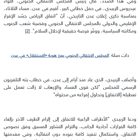
وفي هذا الصدد، قال رئيس المجلس الانتقالي الجنوبي، اللواء
عيدروس الزبيدي، في حفل خطابي كبير، أقيم في عدن، مساء الثلاثاء،
بمناسبة ذكرى إعلان عدن التاريخي، أنّ "اتفاق الرياض جسّد الإقرار
الإقليمي والدولي بالمجلس الانتقالي الجنوبي وقضية شعب الجنوب
ومكانته السياسية، ووفّر فرصة حقيقية لإحلال السلام".
]
2
[
ذات صلة :
المجلس الانتقالي الجنوبي يعزز هوية «الاستقلال» في عدن
وأضاف الزبيدي، الذي عاد منذ أيام إلى عدن، في خطاب بثه التلفزيون
الرسمي للمجلس "لكن قوى الفساد والإرهاب لا زالت تعمل على
تعطيله [الاتفاق] وتحاول إفراغه من محتواه"
ودعا الزبيدي "الأطراف الراعية للاتفاق إلى إلزام الطرف الآخر بإلغاء
كافة القرارات أحادية الجانب، والتزام التشاور المسبق وفق نصوص
الاتفاق، واستكمال تنفيذ كافة بنوده دون انتقائية، وفي مقدمتها