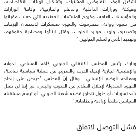
تشكيل الوفد التفاوضي المشترك، وتشكيل الهيئات الاقتصادية،
وهيكلة ووزارات الداخلية والدفاع والخارجية، وكافة الوزارات
والمؤسسات العامة، وخروج المليشيات المعتدية التي جعلت مقراتها
في شبوة ووادي حضـرموت والمهرة معسكرات لاحتضان الإرهاب
وتصديره، ونهب موارد الجنوب، وقتل أبنائها ومصادرة حقوقهم،
وتهديد الأمن والسلم الدوليين."
وبارك رئيس المجلس الانتقالي الجنوبي كافة المساعي الدولية
والإقليمية الجارية لإنهاء الحرب والشـروع في عملية سياسية شاملة،
ومعالجة الوضع الإنساني. وقال إنّ المجلس "حريص على إنجاح
الجهود المبذولة لإحلال السلام في الجنوب واليمن، غير إننا لن نقبل
بأية تسويات أو حلول تتجاوز قضية شعبنا الجنوبي، أو ترسم مستقبله
السياسي خلافاً لإرادته وتطلعاته."
فشل التوصل لاتفاق