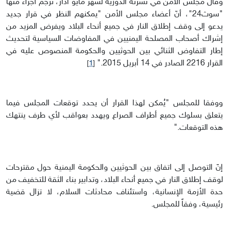
وقال مجلس الأمن في نشرته الدورية لشهر مايو آذار، ترجم أجزاء منها
"سوث24"، أنّ أعضاء مجلس الأمن "يمكنهم النظر في قرار جديد
يدعو إلى وقف إطلاق النار في جميع أنحاء البلاد ويفرض المزيد من
إشراك أصحاب المصلحة اليمنيين في المفاوضات السياسية لتحديث
إطار التفاوض الثنائي بين الحوثيين والحكومة المنصوص عليه في
القرار 2216 الصادر في 14 أبريل 2015."
]
1
[
ووفقا للمجلس "يُمكن لهذا القرار أن يحدد توقعات المجلس فيما
يتعلق بسلوك جميع أطراف الصراع ويهدد بعواقب لأي طرف ينتهك
هذه التوقعات."
إنّ التوصل إلى اتفاق بين الحوثيين والحكومة اليمنية حول مقترحات
لوقف إطلاق النار في جميع أنحاء البلاد، وتدابير بناء الثقة للتخفيف من
حدة الأزمة الإنسانية، واستئناف محادثات السلام، لا تزال قضية
رئيسية، وفقاً للمجلس.