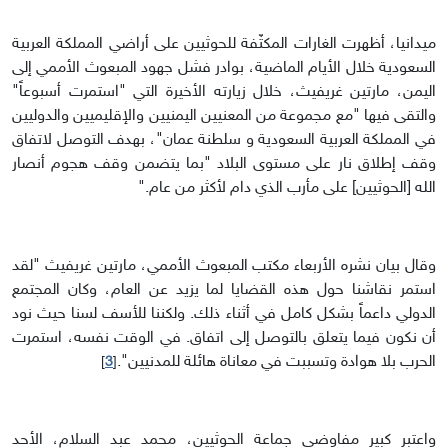
ميدانيا، أظهرت الغارات المكثّفة للحوثيين على أراضي المملكة العربية
السعودية خلال الأيام الماضية، بوادر فشل جهود المبعوث الأممي إلى
اليمن، مارتين غريفيث، خلال زيارته الأخيرة التي "استمرت أسبوعاً"
والتقى فيها "مع مجموعة من المعنيين اليمنيين والإقليميين والدوليين
في المملكة العربية السعودية و سلطنة عمان"، بهدف التوصل لاتفاق
وقف إطلاق نار على مستوى البلاد "بما يتضمن وقف هجوم أنصار
الله [الحوثيين] على مأرب الذي دام لأكثر من عام."
وقال بيان نشره الأربعاء مكتب المبعوث الأممي، مارتين غريفيث "لقد
استمر نقاشنا حول هذه القضايا لما يزيد عن العام، وكان المجتمع
الدولي داعماً بشكل كامل في أثناء ذلك. ولكننا للأسف لسنا حيث نود
أن نكون فيما يتعلق بالتوصل إلى اتفاق. في الوقت نفسه، استمرت
الحرب بلا هوادة وتسببت في معاناة هائلة للمدنيين".
]
3
[
واعتبر كبير مفاوضي جماعة الحوثيين، محمد عبد السلام، الأحد