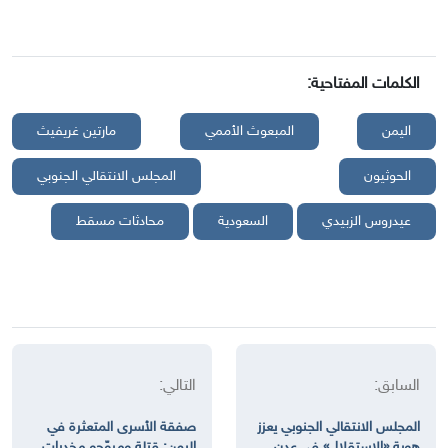
الكلمات المفتاحية:
اليمن
المبعوث الأممي
مارتين غريفيث
الحوثيون
المجلس الانتقالي الجنوبي
عيدروس الزبيدي
السعودية
محادثات مسقط
السابق:
التالي:
المجلس الانتقالي الجنوبي يعزز
صفقة الأسرى المتعثرة في
هوية «الاستقلال» في عدن
اليمن: قتلة ومروّجو مخدرات