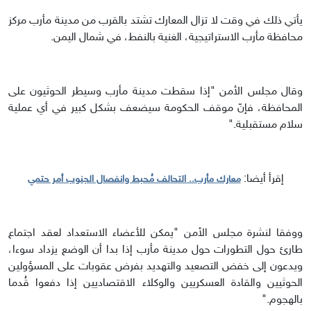
يأتي ذلك في وقت لا تزال المعارك تشتد بالقرب من مدينة مأرب مركز
محافظة مأرب الاستراتيجية، الغنية بالنفط، في شمال اليمن.
وقال مجلس الأمن "إذا سقطت مدينة مأرب وسيطر الحوثيون على
المحافظة، فإنّ موقف الحكومة سيضعف بشكل كبير في أي عملية
سلام مستقبلية."
إقرأ أيضا:
معارك مأرب.. التحالف مُحبط وانفصال الجنوب أمر حتمي
ووفقا لنشرة مجلس الأمن "يمكن للأعضاء الاستعداد لعقد اجتماع
طارئ حول التطورات حول مدينة مأرب إذا بدا أن الوضع يزداد سوءا،
ويدعون إلى خفض التصعيد والتهديد بفرض عقوبات على المسؤولين
الحوثيين والقادة العسكريين والوكلاء الاقتصاديين إذا دفعوا قُدما
بالهجوم."