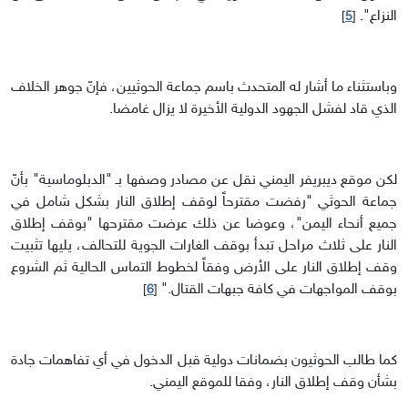
النزاع".
]
5
[
وباستثناء ما أشار له المتحدث باسم جماعة الحوثيين، فإنّ جوهر الخلاف
الذي قاد لفشل الجهود الدولية الأخيرة لا يزال غامضا.
لكن موقع ديبريفر اليمني نقل عن مصادر وصفها بـ "الدبلوماسية" بأنّ
جماعة الحوثي "رفضت مقترحاً لوقف إطلاق النار بشكل شامل في
جميع أنحاء اليمن"، وعوضا عن ذلك عرضت مقترحها "بوقف إطلاق
النار على ثلاث مراحل تبدأ بوقف الغارات الجوية للتحالف، يليها تثبيت
وقف إطلاق النار على الأرض وفقاً لخطوط التماس الحالية ثم الشروع
بوقف المواجهات في كافة جبهات القتال."
]
6
[
كما طالب الحوثيون بضمانات دولية قبل الدخول في أي تفاهمات جادة
بشأن وقف إطلاق النار، وفقا للموقع اليمني.