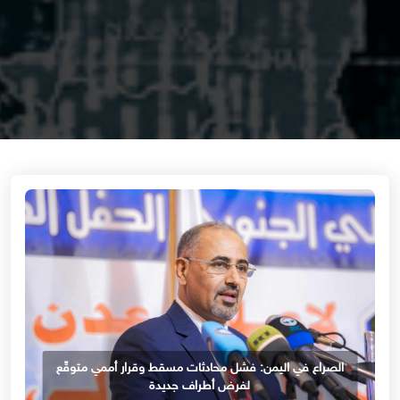
الصراع في اليمن: فشل محادثات مسقط وقرار أممي متوقّع
لفرض أطراف جديدة