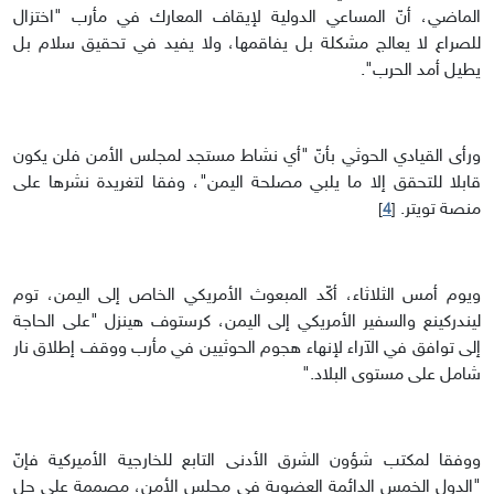
الماضي، أنّ المساعي الدولية لإيقاف المعارك في مأرب "اختزال
للصراع لا يعالج مشكلة بل يفاقمها، ولا يفيد في تحقيق سلام بل
يطيل أمد الحرب".
ورأى القيادي الحوثي بأنّ "أي نشاط مستجد لمجلس الأمن فلن يكون
قابلا للتحقق إلا ما يلبي مصلحة اليمن"، وفقا لتغريدة نشرها على
منصة تويتر.
]
4
[
ويوم أمس الثلاثاء، أكّد المبعوث الأمريكي الخاص إلى اليمن، توم
ليندركينع والسفير الأمريكي إلى اليمن، كرستوف هينزل "على الحاجة
إلى توافق في الآراء لإنهاء هجوم الحوثيين في مأرب ووقف إطلاق نار
شامل على مستوى البلاد."
ووفقا لمكتب شؤون الشرق الأدنى التابع للخارجية الأميركية فإنّ
"الدول الخمس الدائمة العضوية في مجلس الأمن، مصممة على حل