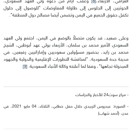
العراقي، الأربعاء،
وعقب أيام من دعوة ولي العهد السعودي،
]
8
[
الحوثيين إلى الجلوس إلى طاولة المفاوضات "للوصول إلى حلول
تكفل حقوق الجميع في اليمن وتضمن أيضا مصالح دول المنطقة".
وعلى صعيد، قد يكون متصلاً بالوضع في اليمن، اجتمع ولي العهد
السعودي الأمير محمد بن سلمان، الأربعاء بولي عهد أبوظبي، الشيخ
محمد بن زايد، بحضور مسؤولين سعوديين وإماراتيين رفيعين، في
مدينة جدة السعودية، "لمناقشة التطورات الإقليمية والدولية والجهود
المبذولة تجاهها"، وفقا لما أعلنته وكالة الأنباء السعودية.
]
9
[
- مركز سوث24 للأخبار والدراسات
- الصورة: عيدروس الزبيدي خلال حفل خطابي، الثلاثاء، 04 مايو 2021، في
عدن. (أحمد شهاب)