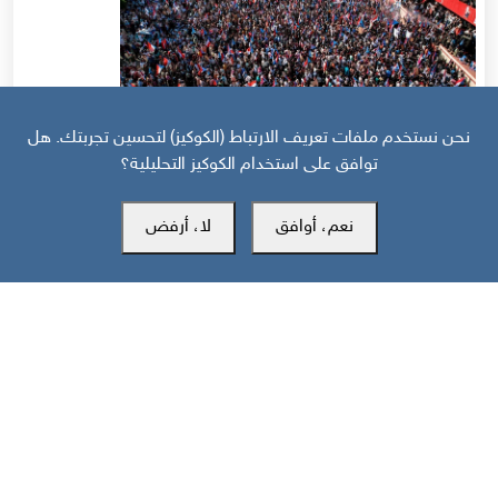
نحن نستخدم ملفات تعريف الارتباط (الكوكيز) لتحسين تجربتك. هل
توافق على استخدام الكوكيز التحليلية؟
قبل 10 أيام
نعم، أوافق
لا، أرفض
حرب أهلية محتملة إذا استمر القمع السعودي لجنوب اليمن
مركز سوث24 للأخبار والدراسات