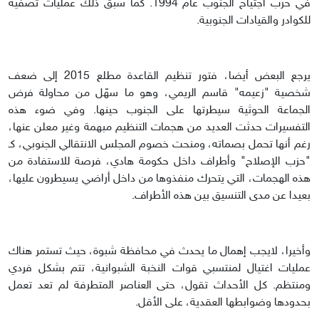
في حرب اجتياح الجنوب عام 1994. كما سبق ذلك عمليات تصفية
للكوادر والقيادات الجنوبية.
يرجع البعض أيضا، فتور تنظيم القاعدة مطلع 2015 إلى ضعف
شخصية "زعيمه" قاسم الريمي، وهو ما سهّل من محاولة فرض
الجماعة الحوثية سيطرتها على الجنوب حينها. وفي ضوء هذه
التفسيرات حدثت العديد من هجمات التنظيم مبهمة وغير معلن عنها،
رغم أنها تحمل بصماته، ومنحت خصوم المجلس الانتقالي الجنوبي، كـ
"حزب الإصلاح" وأطراف داخل حكومة هادي، فرصة للاستفادة من
هذه الهجمات، التي يتحرك منفذوها من داخل أراضي يسيطرون عليها،
بعيدا عن مدى التنسيق بين هذه الأطراف.
وأخيرا، لايجب إهمال ما يحدث في محافظة شبوة، حيث تستمر هناك
عمليات اغتيال لمنتسبي قوات النخبة الشبوانية، تتم بشكل فردي
ومنتظم. كل الأحداث تقول، حتى العناصر المتطرفة لم تعد تعمل
بحدودها وضوابطها العقدية، على الأقل.