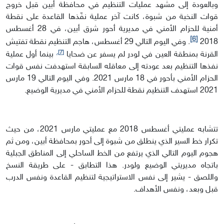
وبالعودة إلى مشهد عمليات التنظيم في محافظة أبين قبل خروج
قوات النخبة من شبوة، كانت آخر عملية نفّذها القاعدة على نقطة
أمنية للحزام الأمني في مديرية أحور شرق أبين، في 28 أغسطس
[6]
2018
. وفي اليوم التالي 29 أغسطس، هاجم التنظيم نقطة تفتيش
[7].
القرنة بمنطقة العين في لودر لم يسفر عن ضحايا
بينما أول عملية
نفذها التنظيم بعد عودته إلى معاقله السابقة استهدفت نفس قوات
الحزام الأمني بأحور في 18 مارس 2021. وفي اليوم التالي 19 مارس
2021 استهدف التنظيم نقطة للحزام الأمني في مديرية الوضيع.
تتشابه عمليتي أغسطس 2018 مع عمليتي مارس 2021، من حيث
تكرار خط السير الذي ينطلق من شبوة إلى أحور بمحافظة أبين، ومن ثم
هجوم اليوم التالي الذي يرتفع من الخط الساحلي إلى المناطق الجبلية
باتجاه مديريتي الوضيع ولودر. هذا التطابق - على طريقة النسخ
واللصق - يشير إلى نفس الاستراتيجية لتنظيم القاعدة ونفس الدرب
قبل وبعد، ونفس الأهداف.