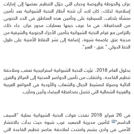
عزان والحوطة والروضة وحبان التي حوّل التنظيم بعضها إلى إمارات
إسلامية. لذلك، كان لابد أن تتجه أنظار النخبة الشبوانية بعد تأمين
منشأة بلحاف، للسيطرة على وتأمين هذه المناطق في الحد الجنوبي
من المحافظة، في ما عرف حينها بعمليات محور عزان. جاء ذلك
بالتزامن مع قيام النخبة الشبوانية بتأمين الأجزاء الجنوبية والشرقية من
مدينة عتق عاصمة شبوة، إضافة إلى نشر النقاط الأمنية على طول
الخط الدولي " عتق - العبر".
بحلول العام 2018، غيّرت النخبة الشبوانية استراتيجية تعقب وملاحقة
تنظيم القاعدة، وانتقلت من تأمين الحواضر المدنية إلى المراكز والقرى
النائية وصولا لتمشيط الجبال والشعاب والأودية في المواقع الغربية
والغربية الشمالية التي تتصل بمحافظة البيضاء وأبين ومأرب.
في 26 فبراير 2018 نفذت قوات النخبة الشبوانية عملية "السيف
[2]
الحاسم"
لتأمين مديرية الصعيد غرب شبوة حيث بدأت بالانتشار
الأمني في وادي يشبم وامتدت لملاحقة عناصر تنظيم القاعدة التي