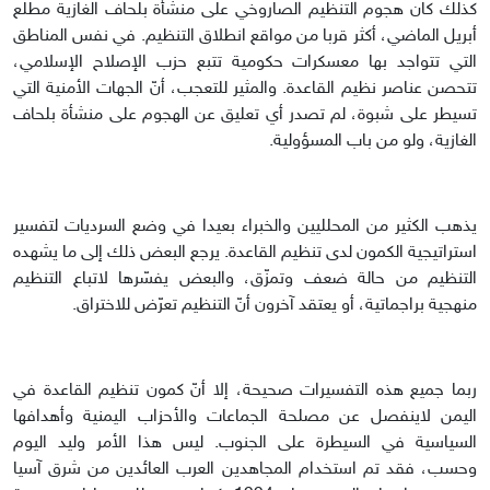
كذلك كان هجوم التنظيم الصاروخي على منشأة بلحاف الغازية مطلع
أبريل الماضي، أكثر قربا من مواقع انطلاق التنظيم. في نفس المناطق
التي تتواجد بها معسكرات حكومية تتبع حزب الإصلاح الإسلامي،
تتحصن عناصر نظيم القاعدة. والمثير للتعجب، أنّ الجهات الأمنية التي
تسيطر على شبوة، لم تصدر أي تعليق عن الهجوم على منشأة بلحاف
الغازية، ولو من باب المسؤولية.
يذهب الكثير من المحلليين والخبراء بعيدا في وضع السرديات لتفسير
استراتيجية الكمون لدى تنظيم القاعدة. يرجع البعض ذلك إلى ما يشهده
التنظيم من حالة ضعف وتمزّق، والبعض يفسّرها لاتباع التنظيم
منهجية براجماتية، أو يعتقد آخرون أنّ التنظيم تعرّض للاختراق.
ربما جميع هذه التفسيرات صحيحة، إلا أنّ كمون تنظيم القاعدة في
اليمن لاينفصل عن مصلحة الجماعات والأحزاب اليمنية وأهدافها
السياسية في السيطرة على الجنوب. ليس هذا الأمر وليد اليوم
وحسب، فقد تم استخدام المجاهدين العرب العائدين من شرق آسيا