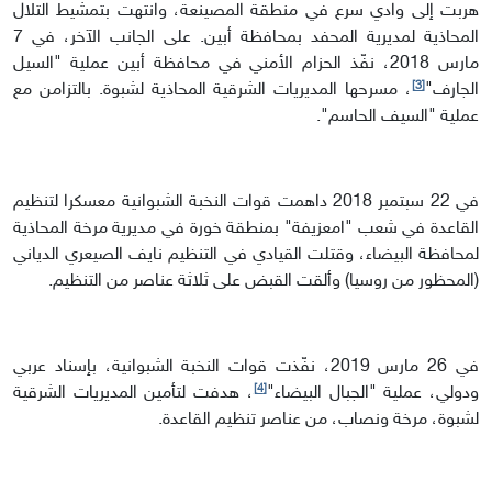
هربت إلى وادي سرع في منطقة المصينعة، وانتهت بتمشيط التلال
المحاذية لمديرية المحفد بمحافظة أبين. على الجانب الآخر، في 7
مارس 2018، نفّذ الحزام الأمني في محافظة أبين عملية "السيل
[3]
الجارف"
، مسرحها المديريات الشرقية المحاذية لشبوة. بالتزامن مع
عملية "السيف الحاسم".
في 22 سبتمبر 2018 داهمت قوات النخبة الشبوانية معسكرا لتنظيم
القاعدة في شعب "امعزيفة" بمنطقة خورة في مديرية مرخة المحاذية
لمحافظة البيضاء، وقتلت القيادي في التنظيم نايف الصيعري الدياني
(المحظور من روسيا) وألقت القبض على ثلاثة عناصر من التنظيم.
في 26 مارس 2019، نفّذت قوات النخبة الشبوانية، بإسناد عربي
[4]
ودولي، عملية "الجبال البيضاء"
، هدفت لتأمين المديريات الشرقية
لشبوة، مرخة ونصاب، من عناصر تنظيم القاعدة.