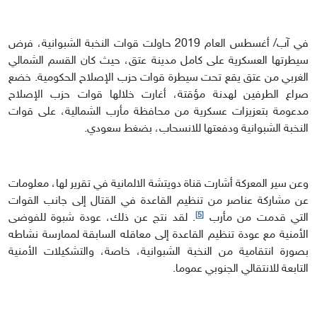
في آب/ أغسطس العام 2019 حاولت قوات النخبة الشبوانية، فرض
سيطرتها العسكرية على كامل مدينة عتق، حيث كان القسم الشمالي
الغربي من عتق يقع تحت سيطرة قوات حزب الإصلاح الحكومية. خضع
صراع الطرفين لهدنة مؤقتة، أغارت خلالها قوات حزب الإصلاح
مدعومة بتعزيزات عسكرية من محافظة مأرب الشمالية، على قوات
النخبة الشبوانية ودفعتها للانسحاب، بضغط سعودي.
وعن سير المعركة أشارت قناة دويتشة الالمانية في تقرير لها، معلومات
عن مشاركة عناصر من تنظيم القاعدة في القتال إلى جانب القوات
[5]
التي قدمت من مأرب
. لقد نتج عن ذلك، عودة شبوة للفوضى
الأمنية مع عودة تنظيم القاعدة إلى معاقله السابقة لممارسة نشاطه
بصورة انتقامية من النخبة الشبوانية، خاصة، والتشكيلات الأمنية
التابعة للانتقالي الجنوبي عموما.