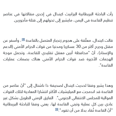
رأت الباحثة البريطانية اليزابيث كيندال في إحدى مقالاتها في عناصر
تنظيم القاعدة في اليمن، مايشير إلى تحولهم إلى قتلة مأجورين.
[8]
قالت كيندال، معلّقة على هجوم زنجبار المتصل بالقاعدة
، وأسفر عن
مقتل وجرح أكثر من 30 عسكريا ومدنيا من قوات الحزام الأمني (الدعم
والإسناد)، أنّ "محافظة أبين معقل تقليدي للقاعدة، وتحمل موجة
الهجمات الأخيرة ضد قوات الحزام الأمني هناك بصمات عمليات
القاعدة".
وهذا يشير وفقا لحديث كيندال لصحيفة ذا ناشنال إلى "أنّ عناصر من
القاعدة قد اندمجت مع الميليشيات الأكثر انتشارا المعادية لتلك القوات
الموالية للمجلس الانتقالي الجنوبي". الفارق الزمني الطويل بشكل غير
عادي بين كل عملية وتبني القاعدة لها، يعني وفقا للباحثة البريطانية
[9]
"أنّ القاعدة تُقاد بدلا من أن تقود".