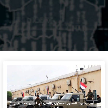
أبين وشبوة: المسرح العسكري والأمني في القتال ضد تنظيم