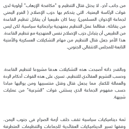
من جانب آخر، لا يحتل قتال التنظيم و "مكافحة الإرهاب" أولوية لدى
قوات الرئاسة اليمنية، التي يتحكم بها حزب الإصلاح ( الفرع اليمني
لجماعة الإخوان المسلمين). ربما كان طبيعيا أن يقاتل تنظيم القاعدة
من يقاتله، فطالما عمل التنظيم بمنهجية براجماتية سياسية. لكن ليس
من الطبيعي أن يتبادل حزب الإصلاح نفس المنهجية مع تنظيم القاعدة.
هذا الأمر جعل قتال التنظيم من مهام التشكيلات العسكرية والأمنية
التابعة للمجلس الانتقالي الجنوبي.
وبالقدر ذاته أصبحت هذه التشكيلات هدفا مشروعا لتنظيم القاعدة.
وحسب التشريع العقائدي للتنظيم، تسري على هذه القوات أحكام الردة
والعمالة للكفار. مما يجعل قتال وقتل منتسبيها ومن يواليها مباحا
حسب مفهوم الجماعة الذي يستثني قوات "الشرعية" من عمليات
شبيهة.
ثمة ديناميكيات سياسية تقف خلف أزمة الصراع في جنوب اليمن،
وفقها تسير الديناميكيات العقائدية للجماعات والتنظيمات المتطرفة