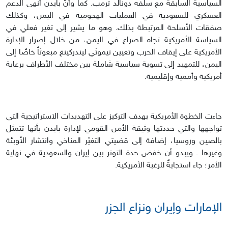
السياسية السابقة مع سلفه دونالد ترمب. كما وأنّ بايدن أنهى الدعم
العسكري للسعودية في العمليات الهجومية في اليمن، وكذلك
صفقات الأسلحة المرتبطة بذلك. وهو ما يشير إلى تغير فعلي في
السياسة الأمريكية تجاه الصراع في اليمن، من خلال إصرار الإدارة
الأمريكية على إيقاف الحرب وتعيين تيموثي ليندركينغ مبعوثاً خاصًا إلى
اليمن، للتمهيد إلى تسوية سياسية شاملة بين مختلف الأطراف برعاية
أمريكية وأممية وإقليمية.
جاءت الخطوة الأمريكية بهدف التركيز على التهديدات الاستراتيجية التي
تواجهها والتي حددتها وثيقة الأمن القومي لإدارة بايدن بأنها تتمثل
بالصين وروسيا، إضافة إلى قضيتي التغيّر المناخي وانتشار الأوبئة
وغيرها . ويبدو أن خفض حدة التوتر بين إيران والسعودية في نهاية
الأمر؛ جاء استجابةً للرغبة الأمريكية.
الإمارات وإيران ونزاع الجزر