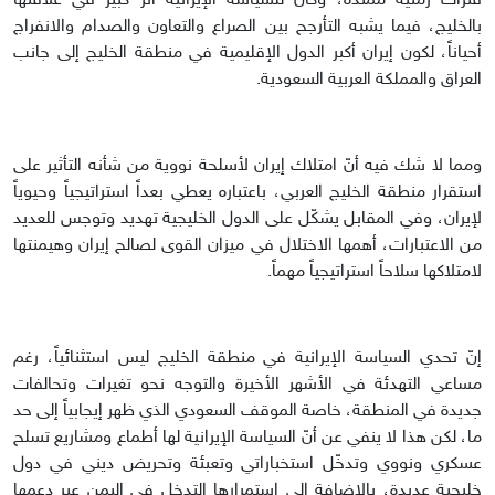
فترات زمنية ممتدة، وكان للسياسة الإيرانية أثر كبير في علاقتها
بالخليج، فيما يشبه التأرجح بين الصراع والتعاون والصدام والانفراج
أحياناً، لكون إيران أكبر الدول الإقليمية في منطقة الخليج إلى جانب
العراق والمملكة العربية السعودية.
ومما لا شك فيه أنّ امتلاك إيران لأسلحة نووية من شأنه التأثير على
استقرار منطقة الخليج العربي، باعتباره يعطي بعداً استراتيجياً وحيوياً
لإيران، وفي المقابل يشكّل على الدول الخليجية تهديد وتوجس للعديد
من الاعتبارات، أهمها الاختلال في ميزان القوى لصالح إيران وهيمنتها
لامتلاكها سلاحاً استراتيجياً مهماً.
إنّ تحدي السياسة الإيرانية في منطقة الخليج ليس استثنائياً، رغم
مساعي التهدئة في الأشهر الأخيرة والتوجه نحو تغيرات وتحالفات
جديدة في المنطقة، خاصة الموقف السعودي الذي ظهر إيجابياً إلى حد
ما، لكن هذا لا ينفي عن أنّ السياسة الإيرانية لها أطماع ومشاريع تسلح
عسكري ونووي وتدخّل استخباراتي وتعبئة وتحريض ديني في دول
خليجية عديدة، بالإضافة إلى استمرارها التدخل في اليمن عبر دعمها