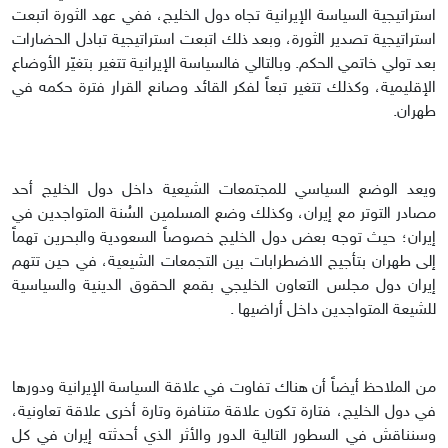
استراتيجية السياسة الإيرانية تجاه دول الخليج، ففي عهد الثورة اتبعت
استراتيجية تصدير الثورة، وبعد ذلك اتبعت استراتيجية تبادل الحضارات
بعد تولي خاتمي الحكم. وبالتالي فالسياسة الإيرانية تتغير بتغيّر الأوضاع
الإقليمية، وكذلك تتغير تبعاً لفكر القائد وصانع القرار فترة حكمه في
طهران.
ويعد الوضع السياسي للمجتمعات الشيعية داخل دول الخليج أحد
مصادر التوتر مع إيران، وكذلك وضع المسلمين السُنة المتواجدين في
إيران؛ حيث توجه بعض دول الخليج خصوصاً السعودية والبحرين تهماً
إلى طهران بتأجيج الاضطرابات بين التجمعات الشيعية، في حين تتهم
إيران دول مجلس التعاون الخليجي بقمع الحقوق الدينية والسياسية
للشيعة المتواجدين داخل أراضيها .
من الملاحظ أيضاً أن هناك تفاوت في علاقة السياسة الإيرانية ودورها
في دول الخليج، فتارة تكون علاقة متنافرة وتارة أخرى علاقة تعاونية،
وسنناقش في السطور التالية الدور والأثر الذي أحدثته إيران في كل