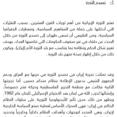
1-
تصدير الثورة
تعتبر الثورة الإيرانية من أهم ثورات القرن العشرين، بسبب التغيّرات
التي أدخلتها على جملة من المفاهيم السياسية، ومعطيات الجغرافيا
السياسية، ومن الطبيعي أن تسعى طهران إلى تصدير الثورة من خلال
البحث عن حلفاء في غير صفوف الحكومات التي تناصبها العداء، بهدف
تغيير شكل الحكم ونظامه بما يتناسب مع بلد الثورة الأم (إيران)، ويكون
ذلك من خلال إظهار صحة منهج بلد الثورة .
وقد تمثلت تجربة إيران في تصدير الثورة في حربها مع العراق ودعم
الجمهور الشيعي بدعوى الإطاحة بنظام صدام حسين، أما تجربتها
الثانية فكانت مع منظمة التحرير الفلسطينية وحركة فتح خصوصاً،
وإنشائها لحزب الله في لبنان بعد الاجتياح الإسرائيلي للبنان عام 1982.
ويظهر من ذلك مدى تأثير الأيديولوجيا الثورية على سلوك النظام
الحاكم في إيران؛ فهي المحرك الأساس لعملية صنع السياسة الخارجية
لإيران، وهي المحدد لتوجهات وأهداف النظام داخلياً وخارجياً وتحديد