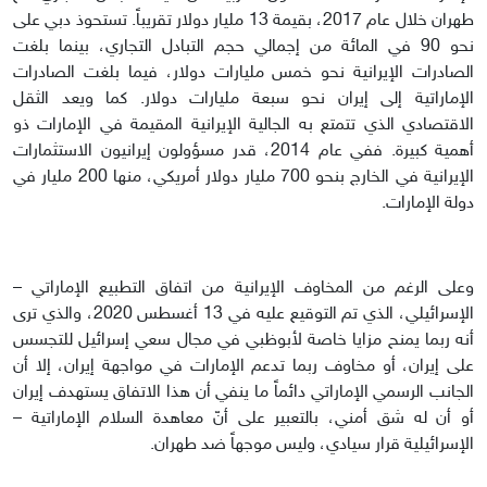
طهران خلال عام 2017، بقيمة 13 مليار دولار تقريباً. تستحوذ دبي على
نحو 90 في المائة من إجمالي حجم التبادل التجاري، بينما بلغت
الصادرات الإيرانية نحو خمس مليارات دولار، فيما بلغت الصادرات
الإماراتية إلى إيران نحو سبعة مليارات دولار. كما ويعد الثقل
الاقتصادي الذي تتمتع به الجالية الإيرانية المقيمة في الإمارات ذو
أهمية كبيرة. ففي عام 2014، قدر مسؤولون إيرانيون الاستثمارات
الإيرانية في الخارج بنحو 700 مليار دولار أمريكي، منها 200 مليار في
دولة الإمارات.
وعلى الرغم من المخاوف الإيرانية من اتفاق التطبيع الإماراتي –
الإسرائيلي، الذي تم التوقيع عليه في 13 أغسطس 2020، والذي ترى
أنه ربما يمنح مزايا خاصة لأبوظبي في مجال سعي إسرائيل للتجسس
على إيران، أو مخاوف ربما تدعم الإمارات في مواجهة إيران، إلا أن
الجانب الرسمي الإماراتي دائماً ما ينفي أن هذا الاتفاق يستهدف إيران
أو أن له شق أمني، بالتعبير على أنّ معاهدة السلام الإماراتية –
الإسرائيلية قرار سيادي، وليس موجهاً ضد طهران.