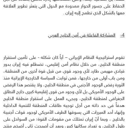
الحفاظ على جسور الحوار ممدودة مع الدول التي يتعثر تطوير العلاقة
معها بالشكل الذي تطمح إليه إيران .
4-
المشاركة الفاعلة في أمن الخليج العربي
تقوم استراتيجية النظام الإيراني – أياً كان شكله - على تأمين استقرار
منطقة الخليج، من خلال نظام أمن إقليمي، تضطلع فيه إيران بدور
قيادي مهيمن طارد لأي وجود قوي من قبل قوة أخرى من المنطقة،
ومن باب أولى من خارجها، فمن ثوابت السياسة الخارجية الإيرانية منذ
الثورة رفض الوجود الأجنبي في منطقة الخليج، ولا يقتصر هذا الرفض
على الوجود الأمريكي بل لأي وجود من قوى إقليمية كبرى خارج النطاق
الجغرافي لمنطقة الخليج، ويجيء العمل على استقرار منطقة الخليج
هدفاً في حد ذاته من أجل توجيه طاقات المنطقة للتنمية الداخلية
وإنهاء أحد المبررات التي يسوقها الطرف الأمريكي لوجود قوات أجنبية
بالخليج ، وبما أنّ إيران تمتلك من مقومات القوة؛ من السواحل على
طول الخليج، و تعداد سكانها كبير، وبعد أن أصبحت ثاني أضخم منتج