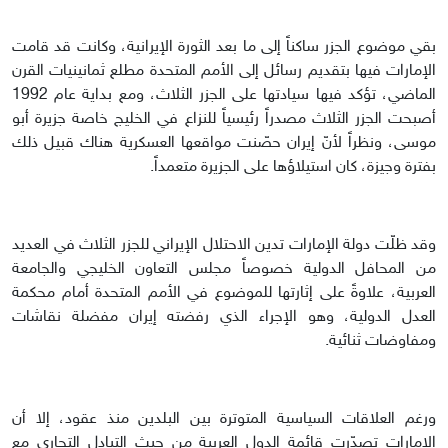
بقي موضوع الجزر ساكناً إلى ما بعد الثورة الإيرانية، وكانت قد قامت
الإمارات فيها بتقديم رسائل إلى الأمم المتحدة مطلع ثمانينيات القرن
الماضي، تؤكد فيها سيادتها على الجزر الثلاث، ومع بداية عام 1992
أصبحت الجزر الثلاث مصدراً رئيسياً للنزاع في الخليج خاصة جزيرة أبو
موسى، ونظراً لأنّ إيران حصّنت مواقعها العسكرية هناك قبيل ذلك
بفترة وجيزة، كان استيلاؤها على الجزيرة متعمداً.
وقد ظلّت دولة الإمارات تدين الاحتلال الإيراني للجزر الثلاث في العديد
من المحافل الدولية خصوصاً مجلس التعاون الخليجي والجامعة
العربية، علاوةً على إثارتها للموضوع في الأمم المتحدة أمام محكمة
العدل الدولية، وهو الإجراء الذي رفضته إيران مفضلة نقاشات
ومفاوضات ثنائية.
ورغم العلاقات السياسية المتوترة بين البلدين منذ عقود، إلا أن
الإمارات تصدّرت قائمة الدول العربية من حيث التبادل التجاري مع