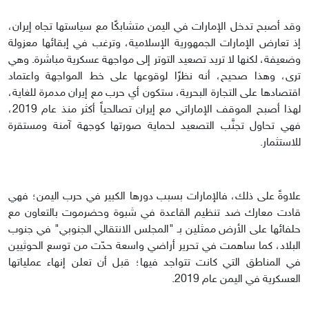
وقد أصبح تدخل الإمارات في اليمن متشابكًا مع سياستها تجاه إيران،
إذ تعارض الإمارات الجمهورية الإسلامية، وترغب في إبقائها معزولة
وضعيفة، لكنها لا تريد تصعيد التوتر إلى مواجهة عسكرية مباشرة. وهي
ترى، وهذا صحيح، أنه نظرًا لوقوعها على خط المواجهة واعتماد
اقتصادها على التجارة البحرية، ستكون أي حرب مع إيران مدمرة للغاية،
لهذا أصبح الموقف الإماراتي مع إيران تصالحياً أكثر منذ عام 2019،
فهي تحاول تجنَّب التصعيد لحماية صورتها كوجهة آمنة ومستقرة
للاستثمار.
علاوةً على ذلك، فالإمارات بسبب دورها الكبير في حرب اليمن؛ فهي
قادت معارك ضد تنظيم القاعدة في شبوة وحضرموت بالتعاون مع
حلفائها على الأرض ممثلين بـ "المجلس الانتقالي الجنوبي" في جنوب
البلاد، كما ساهمت في تحرير أراضي واسعة حدّت من توسع الحوثيين
في المناطق التي كانت تتواجد فيها؛ قبل أن تعلن إنهاء عملياتها
العسكرية في اليمن عام 2019.