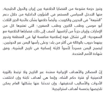
وتبرز حزمة متنوعة من القضايا الخلافية بين إيران والدول الخليجية،
منها التدخل السياسي المستمر في الشؤون الداخلية من خلال دعم
"الشيعة" في البحرين والكويت، وأيضاً خلافها بشأن عائدية الجزر الثلاث
أبو موسى وطنب الكبرى وطنب الصغرى؛ التي تعتبرها كل من
الإمارات وإيران جزءاً من أراضيها. أضف إلى ذلك قضاياها الخلافية مع
السعودية؛ التي تشكل قوة إسلامية منافسة لها في المنطقة وتدور
بينهما حروب بالوكالة في أكثر من بلد؛ وعلى رأسها اليمن عبر الحوثيين،
ليصبح اليمن مسرحاً لأسوأ كارثة إنسانية في تاريخ البشرية، وفق
شهادة الأمم المتحدة.
إنّ المصالح والأهداف الإيرانية ممتدة عبر التاريخ ولا ترتبط بالثورة
الخمينية أو فترة حكم الشاه، وإنما هي أهداف ثابتة وإن اختلفت
الأدوات والأساليب لتحقيقها، وإن تحدثنا عنها بشكلها العام يمكن
تلخيصها بخمسة أهداف استراتيجية: