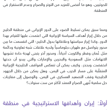
للحوثيين، وهو ما أفضى للمزيد من التوتر والصراع وعدم الاستقرار في
المنطقة.
ومما سبق يمكن تسليط الضوء على الدور الإيراني في منطقة الخليج
من خلال إبراز أهداف السياسة الإيرانية التي اعتمدت عليها للقيام بهذا
الدور، وكذا إبراز سياستها وعلاقاتها بدول الخليج؛ التي انقسمت ما بين
محور يتواصل مع طهران دبلوماسياً ولديه علاقات شبه تعاونية ودائمة
مثل عُمان وقطر والكويت أحياناً، ومحور آخر يتبنى لهجة حادة تشوبها
الاتهامات مثل السعودية والبحرين والإمارات والتي يبدو أن حدتها
انخفضت وبحذر، وكيف يمكن أن تنعكس المواقف الخليجية الإيرانية
المتقلّبة على مسار الحرب في اليمن، وهل يمكن من خلال الجهود
الخليجية وقف التصعيد العسكري في اليمن، والوصول إلى مقاربات
حل سلمية تُنهي الصراع الممتد لأكثر من ست سنوات؟
أولاً: إيران وأهدافها الاستراتيجية في منطقة