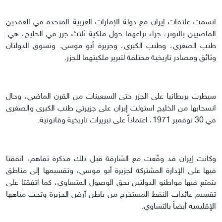
اتسمت علاقات إيران مع دولة الإمارات العربية المتحدة في العقدين
الماضيين بالتوتر، جراء نزاعهما حول ملكية ثلاث جزر في الخليج، هي:
طنب الصغرى، وطنب الكبرى، وجزيرة أبو موسى. وتسوق الدولتان
وثائق ومصادر تاريخية مختلفة لتبرير ملكيتهما للجزر.
سيطرت بريطانيا على الجزر حتى السبعينات من القرن الماضي، وحال
انسحابها من الخليج استولت إيران على جزيرتي طنب الكبرى والصغرى
في 30 نوفمبر 1971، اعتماداً على تبريرات تاريخية وقانونية.
وكانت إيران قد وقّعت مع الشارقة قبل ذلك مذكرة تفاهم، اتفقتا
فيها على الإدارة المشتركة لجزيرة أبو موسى، وتقسيمها إلى مناطق
يتمتع فيها مواطنو الدولتين بحق الوصول المتساوي، كما اتفقتا على
تقسيم عائدات النفط المستخرج من باطن أرض الجزيرة وتحت مياهها
الإقليمية أيضاً بالتساوي.