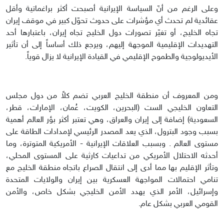
وعلى الرغم من أنّ السياسة الإيرانية أصبحت أكثر براغماتية وأقل
عقائدية لم تحدث أي مؤشرات على حدوث تحوّل كبير في موقف إيران
تجاه الخليج، أو تغيّر تصورات دول الخليج تجاه إيران، باعتبارها أحد
التهديدات الإقليمية الموجهة إليهم، ويرجع ذلك أساساً إلى أن تأثير
الأيديولوجية والطموح الإقليمي في القيادة الإيرانية لا يزال قوياً.
ومن المعروف أن منطقة الخليج العربي تضم كلاً من دول مجلس
التعاون الخليجي الست (البحرين، الكويت، عُمان، الإمارات، قطر،
السعودية) إضافة إلى إيران والعراق، وهي تعتبر أكثر بؤر العالم أهمية
بسبب وجود البترول، الذي يعد المصدر الرئيسي لإمدادات الطاقة على
مستوى العالم . وبسبب العلاقات الإيرانية - الأمريكية المتوترة، وما
أحدثه الاحتلال الأمريكي من تداعيات كارثية على المستوى المحلي،
وتأثر الإقليم بها مما أدى إلى انتقال الصراع باتجاه منطقة الخليج مع
تنامي احتمالات المواجهة العسكرية بين إيران والولايات المتحدة
وإسرائيل، الأمر الذي يهدد الأمن الخليجي بشكل خاص، والأمن
القومي العربي بشكل عام.