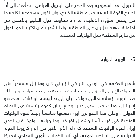
للبترول بعد السعودية بعد الحظر على البترول العراقي، تطلّعت إلى أن
تصبح القوة الرئيسية في منطقة الخليج، وأن تكون مسموعة الكلمة ما
في يخص شؤون الإقليم، ما زاد مخاوف دول الخليج بالأخص من
احتمالات هيمنة إيران على المنطقة، ولذا تشعر بأمان أكثر باللجوء لدول
من خارج المنطقة مثل الولايات المتحدة.
5-
الهيبة الدولية:
شعور العظمة في الوعي التاريخي الإيراني كان وما زال مسيطراً على
السلوك الإيراني الخارجي، برغم اختلاف حدته بين عدة فترات، وبرز ذلك
بعد الثورة الإسلامية التي حولت إيران إلى ند لهيمنة الولايات المتحدة و
إسرائيل، وذلك في سعي كبير لوضع إيران كقوة رئيسية في النظام
الدولي ، وعلى هذا النحو ترى إيران نفسها منافساً رئيساً لقوة الولايات
المتحدة في غرب آسيا وشمال إفريقيا وما وراءها، ولهذا فإنّ تحدي
إيران لقوة الولايات المتحدة كان له الأثر الأكبر في إبراز كاريزما الدولة
الإيرانية على الساحة الدولية، أي أنه بالخطاب الثوري المعادي لأميركا