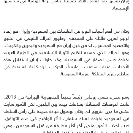
إيران نفسها يعد العامل الأكثر تفسيراً لتنامي نزعة الهيمنة في سياستها
الإقليمية.
وكان من أهم أسباب التوتر في العلاقات بين السعودية وإيران هو إلقاء
الربيع العربي ظلاله على المنطقة، وظهور الحراك الشيعي في الخليج
والتصعيد المحسوب له من قبل إيران مع السعودية والبحرين والكويت،
وهو الحراك الذي جسده تنظيم الثورة الإسلامية في الجزيرة العربية
بقيادة حسن الصفار في السعودية، وقد حاولت إيران استغلال هذه
الأحداث، عندما شجعت، إعلامياً، الحركات الراديكالية الشيعية في
مناطق شرق المملكة العربية السعودية.
ومع مجيء حسن روحاني رئيساً جديداً للجمهورية الإيرانية في 2013،
عادت التوقعات المتفائلة بعلاقات جيدة بين البلدين، لكنّ الأمور سارت
عكس ما جرى الترويج له، وكان لوصول قيادة جديدة على رأس السلطة
في السعودية بقيادة الملك سلمان، الأثر الواضح في عدم التوافق،
حيث أخذت الأمور منحى آخر أكثر مجازفة من قبل السعوديين، وهي