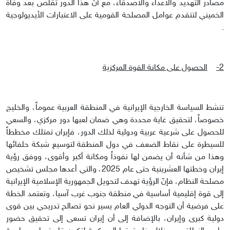
مصادر التهديد والأعداء والأصدقاء، مع أنّ هذا الدور تقلّص بعد وفاة
الخميني لتتقدم عوامل المصلحة القومية على الاعتبارات الأيديولوجية
.
2-
الحصول على مكانة القوة المركزية
تنشط السياسة الخارجية الإيرانية في المنطقة العربية عموماً، والخليج
خصوصاً، لتحقيق غاية محددة وهي ضمان لعبها دور مركزي، والسعي
للحصول على شرعية عربية ودولية لذلك الدور، فإيران تمتلك مخططاً
للسيطرة على نقاط الضعف في دول المنطقة لتوسيع شبكة حلفائها
وهذا من شأنه أن يضمن لها نفوذاً ومكانة أكبر وأقوى، ووفق رؤية
إيران وخطتها العشرينية حتى عام 2025، والتي أعدها مجلس تشخيص
مصلحة النظام، فإنّ الرؤية تهدف لتحويل الجمهورية الإسلامية الإيرانية
إلى قوة إقليمية أساسية في منطقة جنوب غرب آسيا، وتعتمد الخطة
على فرضية أن التوجه الدولي العام يسير نحو تصالح تدريجي بين قوى
دولية كبرى وإيران، بالإضافة إلى أن إيران تسعى إلى تحقيق حضور