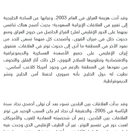
وقد أدت هزيمة العراق في العام 2003، وغيابها عن الساحة الخليجية
إلى تغيير في العلاقات الإيرانية السعودية؛ بحيث أصبح هناك تنافس
بينهما على الدور الإقليمي لملئ الفراغ الحاصل من خروج العراق ومنع
حدوث خلل في ميزان القوى، وأصبحت كل منهما تسعى للحد من
نفوذ الآخر في المنطقة ما أدى إلى حدوث توتر في العلاقات. فتفوق
إيران الإقليمي على جميع الأصعدة العسكرية والديموغرافية
والاقتصادية وتطويرها للسلاح النووي، كل ذلك أثار القلق والتخوف
من نفوذها في المنطقة بالرغم من وجود أمريكا كلاعب أساسي،
نظرت له دول الخليج بأنه ضروري لحفظ أمن الخليج ونشر
الديموقراطية.
وقد بدأت العلاقات بين البلدين تسوء بعد أن تولى أحمدي نجاد سدة
الرئاسة في 2005، والحقيقة أن نجاد لم يكن السبب الوحيد في توتر
العلاقات بين البلدين، رغم أن شخصيته المعادية للغرب والأمريكان
لعبت دور في تفسير التوتر، غير أن الظرف الإقليمي الذي وجدت فيه