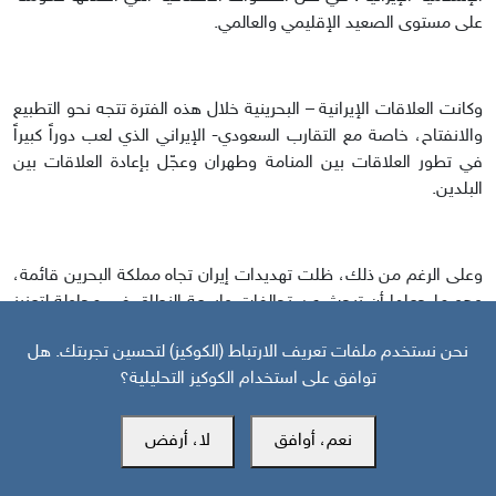
على مستوى الصعيد الإقليمي والعالمي.
وكانت العلاقات الإيرانية – البحرينية خلال هذه الفترة تتجه نحو التطبيع
والانفتاح، خاصة مع التقارب السعودي- الإيراني الذي لعب دوراً كبيراً
في تطور العلاقات بين المنامة وطهران وعجّل بإعادة العلاقات بين
البلدين.
وعلى الرغم من ذلك، ظلت تهديدات إيران تجاه مملكة البحرين قائمة،
وهو ما جعلها أن تبحث عن تحالفات واسعة النطاق في محاولة لتعزيز
مكانتها ومواجهة الأخطار التي تحدق بها، كان أهمها الخطر الإيراني،
نحن نستخدم ملفات تعريف الارتباط (الكوكيز) لتحسين تجربتك. هل
وقد كان من بين أهم هذه التحالفات تحالفها مع دول الخليج العربي،
توافق على استخدام الكوكيز التحليلية؟
الذي به تم تأسيس قوات درع الجزيرة لحماية الأمن المشترك في إطار
مجلس التعاون. وقد لعبت قوات درع الجزيرة دوراً مهماً للغاية في فترة
اندلاع التوترات الأمنية في البحرين خلال عام 2011. عندما استعانت
نعم، أوافق
لا، أرفض
الحكومة البحرينية بقوات درع الجزيرة لتأمين منشآتها الاستراتيجية
لوضع حد للاحتجاجات.