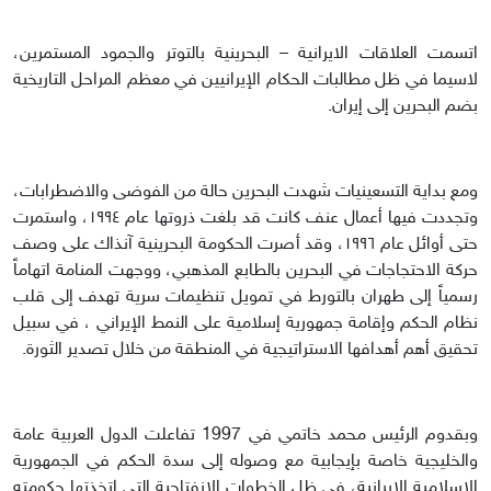
اتسمت العلاقات الايرانية – البحرينية بالتوتر والجمود المستمرين،
لاسيما في ظل مطالبات الحكام الإيرانيين في معظم المراحل التاريخية
بضم البحرين إلى إيران.
ومع بداية التسعينيات شهدت البحرين حالة من الفوضى والاضطرابات،
وتجددت فيها أعمال عنف كانت قد بلغت ذروتها عام ١٩٩٤، واستمرت
حتى أوائل عام ١٩٩٦، وقد أصرت الحكومة البحرينية آنذاك على وصف
حركة الاحتجاجات في البحرين بالطابع المذهبي، ووجهت المنامة اتهاماً
رسمياً إلى طهران بالتورط في تمويل تنظيمات سرية تهدف إلى قلب
نظام الحكم وإقامة جمهورية إسلامية على النمط الإيراني ، في سبيل
تحقيق أهم أهدافها الاستراتيجية في المنطقة من خلال تصدير الثورة.
وبقدوم الرئيس محمد خاتمي في 1997 تفاعلت الدول العربية عامة
والخليجية خاصة بإيجابية مع وصوله إلى سدة الحكم في الجمهورية
الإسلامية الإيرانية، في ظل الخطوات الانفتاحية التي اتخذتها حكومته