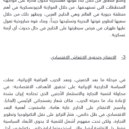
واسع النطاق من خلال بناء قوتها العسكرية لتكون قادرة على مواجهة
المخططات التي تستهدفها، من خلال الموازنة الجيوعسكرية في أهم
منطقة حيوية في العالم وهي الخليج العربي، ويظهر ذلك من خلال
سعيها لتطوير قوتها البحرية وتسليحها جيداً، وبناء قوة صاروخية تعول
عليها طهران في فرض سيطرتها على الخليج في حال حدوث أي أزمة
عسكرية .
3-
الانفتاح وتحقيق الانتعاش الاقتصادي
في مرحلة ما بعد الخميني، وبعد الحرب العراقية الإيرانية، عملت
السياسة الخارجية الإيرانية على تحقيق الأهداف الاقتصادية؛ في
محاولة لتنمية التجارة والاستثمار الأجنبي الذي تحتاجه إيران بشدة
لإعادة بناء ما دمرته الحرب، فكان شعار رفسنجاني الرئيسي (البناء)،
وأصبح الانفتاح على الخارج غاية هامة، فاستمرت أهمية البعد
الاقتصادي في ظل خاتمي، فتمّ التركيز على نقل التكنولوجيا وتطوير
التجارة، ولكن تحت مفهوم أشمل للتنمية لا يحوي الأبعاد السياسية
فقط، بل الثقافية أيضا، والتي استخدمتها إدارة خاتمي بكفاءة من أجل