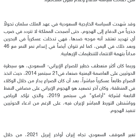
التي اعتادت سياسة الدفاع وعدم قبول المخاطرة.
وقد شهدت السياسة الخارجية السعودية في عهد الملك سلمان تحولاً
جذرياً من الدفاع إلى الهجوم، حتى أصبحت المملكة لا تتردد في ضرب
أي تهديد تعتقد أنه موجه ضدها، فهي تدخلت عسكرياً في البحرين
وبعد ذلك في اليمن، كما لم تتوان أيضاً في إعدام نمر النمر مع 46
مداناً بتهمة الانتماء للتنظيمات الإرهابية.
وربما كان أكثر منعطف خطير للصراع الإيراني- السعودي، هو سيطرة
الحوثيين على العاصمة اليمنية صنعاء في21 سبتمبر 2014، حيث اتخذ
الصراع طابعاً عسكرياً مباشراً، بعد أن كان الصراع يدار من خلال الوكلاء
في المنطقة، وكان آخر تصعيد هو الهجوم الإيراني على مصافي النفط
التابعة لشركة "أرامكو" في سبتمبر 2019، والذي تؤكد الرياض
وواشنطن التورط المباشر لإيران فيه، على الرغم من ادعاء الحوثيين
تنفيذ الهجوم.
تغير الموقف السعودي تجاه إيران أواخر إبريل 2021، من خلال