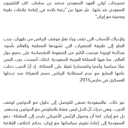
تصريحات لولي العهد السعودي محمد بن سلمان، كان التلفزيون
السعودي قد بثتها، عبّر فيها عن "رغبة بلاده في إقامة علاقات طيبة
ومميزة مع إيران".
ولإدراك الأسباب التي تقف وراء تغيّر موقف الرياض من طهران، يجب
النظر إلى طبيعة المتغيرات التي تشهدها المنطقة والعالم بأسره.
فجائحة كورونا فرضت الكثير من الضغوط الاقتصادية على جميع دول
العالم، بما فيها المملكة العربية السعودية. كذلك أصبحت حرب اليمن
عبئا سياسيا وأمنيا واقتصاديا ثقيلا على المملكة، إذ أنّ الحرب دخلت
عامها السابع مع عدم استطاعة الرياض حسم المعركة منذ تدخلها
العسكري في مارس2015.
غير ذلك، فالسعودية تسعى للتوصل إلى حلول مع الحوثيين لوقف
الحرب، وهي تدرك أنّ الحل ليس فقط بالتفاوض مع الحوثيين وحدهم،
بل مع إيران. كما أن وصول الرئيس الأمريكي بايدن إلى السلطة؛ دفع
السعودية إلى إعادة تقييم سياساتها مع إيران، بحكم اختلاف العلاقة