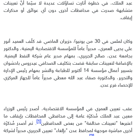
عبد الملك، في خطوة أثارت تساؤلات عديدة لا سيّما أنَّ تعيينات
متشابهة صدرت في محافظات أخرى دون أي عوائق أو مذكرات
إيقاف.
وكان لملس في 30 من يونيو/ حزيران الماضي قد كلّف العميد أنور
علي يحيى العمري، مديراً عاماً للمؤسسة الاقتصادية اليمنية، والدكتور
بجامعة عدن، صالح الجريري، بمهام مدير عام شركة النفط اليمنية.
بالإضافة لتعيينات سابقة قضت بتكليف الصحافي عيدروس باحشوان
بتسيير أعمال مؤسسة 14 أكتوبر للطباعة والنشر بمهام رئيس الإدارة
والتحرير، والدكتورة صفاء عبد الله معطي مديراً عاماً للجهاز المركزي
للإحصاء فرع عدن.
عقب تعيين العمري في المؤسسة الاقتصادية، أصدر رئيس الوزراء
معين عبد الملك مُذكرّة عامة إلى محافظي المحافظات بإيقاف ما
[1]
اعتبرها "تعيينات مخالفة" من بعض المحافظين
. ثم أصدر مُذكرّة
أخرى مباشرة موجهة لمحافظ عدن "بإلغاء" تعيين الجريري مديراً لشركة