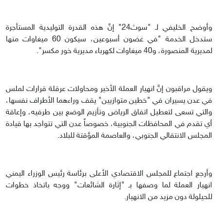
وأوضح الخليفي لـ "سوث24" إنَّ هذه القدرة التوليدية المستأجرة
ستدخل الخدمة "في غضون أسبوعين، سيكون 60 ميغاوات منها
لمديرية المنصورة، و40 ميغاوات لكهرباء مديرية خور مكسر".
ويقول مراقبون إنَّ انهيار العملة الأخير ومحاولات عرقلة قرارات لملس
في عدن يسيران في "خطين متوازيين" يقف وراءهما الأطراف نفسها،
والتي تسعى لتعطيل اتفاق الرياض وتأزيم الوضع بين طرفيه، وإعاقة
أي تقدم في المحافظات الجنوبية، خصوصاً عدن التي تتواجد بها قيادة
المجلس الانتقالي الجنوبي، والعاصمة المؤقتة للبلاد.
وأرجع اجتماع للمجلس الاقتصادي الأعلى برئاسة رئيس الوزراء اليمني
انهيار العملة لما وصفها بـ "إثارة الشائعات" ووجه باتخاذ خطوات
للحيلولة دون مزيد من الانهيار.