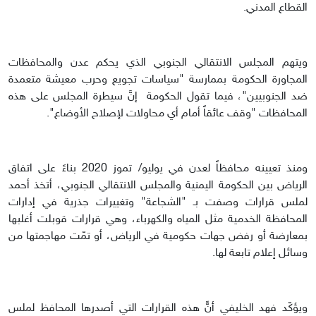
القطاع المدني.
ويتهم المجلس الانتقالي الجنوبي الذي يحكم عدن والمحافظات
المجاورة الحكومة بممارسة "سياسات تجويع وحرب معيشة متعمدة
ضد الجنوبيين"، فيما تقول الحكومة إنَّ سيطرة المجلس على هذه
المحافظات "وقف عائقاً أمام أي محاولات لإصلاح الأوضاع".
ومنذ تعيينه محافظاً لعدن في يوليو/ تموز 2020 بناءً على اتفاق
الرياض بين الحكومة اليمنية والمجلس الانتقالي الجنوبي، أتخذ أحمد
لملس قرارات وصفت بـ "الشجاعة" وتغييرات جذرية في إدارات
المحافظة الخدمية مثل المياه والكهرباء، وهي قرارات قوبلت أغلبها
بمعارضة أو رفض جهات حكومية في الرياض، أو تمّت مهاجمتها من
وسائل إعلام تابعة لها.
ويؤكّد فهد الخليفي أنًّ هذه القرارات التي أصدرها المحافظ لملس