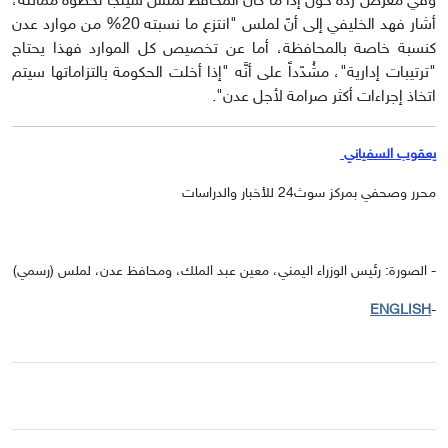
وفي معرض رده حول إذا ما كان المحافظ لملس سيلجأ لخطوة مماثله،
أشار فهد الخليفي إلى أنّ لملس "انتزع ما نسبته 20% من موارد عدن
كنسبة خاصة بالمحافظة، أما عن تخصيص كل الموارد فهذا يحتاج
"ترتيبات إدارية"، مشُدّداً على أنَّه "إذا أخلت الحكومة بالتزاماتها سيتم
اتخاذ إجراءات أكثر صرامة لأجل عدن".
يعقوب السفياني
محرر وصحفي بمركز سوث24 للأخبار والدراسات
- الصورة: رئيس الوزراء اليمني، معين عبد الملك، ومحافظ عدن، لملس (رسمي)
ENGLISH
-