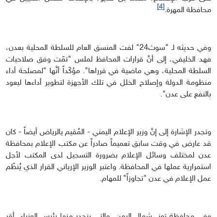
[4]
محافظة المهرة.
وفي حديثه لـ "سوث24" لفت المنسق العام للسلطة المحلية بعدن،
فهد الخليفي، إلى أنَّ قرارات المحافظ لملس "تمّت وفق صلاحيات
السلطة المحلية، وهي ماضية في قرراها". مؤكّداً أنَّها "لمصلحة أداء
منظومة الدولة وإصلاح الخلل في تلك الأجهزة لتطوير أداءها ليعود
بالنفع على عدن".
وتجدر الإشارة إلى إنَّ وزير الإعلام اليمني - المُقيم يالرياض أيضاً - كان
قد عارض في وقت سابق تعميماً صادراً عن مكتب الإعلام بمحافظة
عدن لمختلف وسائل الإعلام بضرورة التسجيل لدى المكتب لأجل
استمرارية عملها في المحافظة. واعتبر الوزير الإرياني القرار الذي يُنظّم
عمل الإعلام في عدن "تجاوزاً" للمهام.
وفي محافظة تعز، شمال اليمن، والتي ينحدر منها رئيس الوزراء، أقر