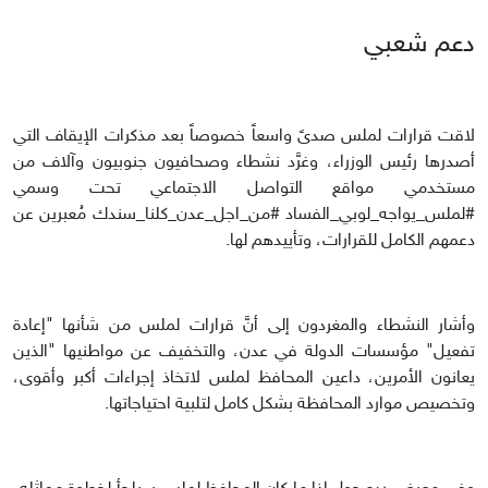
دعم شعبي
لاقت قرارات لملس صدىً واسعاً خصوصاً بعد مذكرات الإيقاف التي
أصدرها رئيس الوزراء، وغرَّد نشطاء وصحافيون جنوبيون وآلاف من
مستخدمي مواقع التواصل الاجتماعي تحت وسمي
#لملس_يواجه_لوبي_الفساد #من_اجل_عدن_كلنا_سندك مُعبرين عن
دعمهم الكامل للقرارات، وتأييدهم لها.
وأشار النشطاء والمغردون إلى أنَّ قرارات لملس من شأنها "إعادة
تفعيل" مؤسسات الدولة في عدن، والتخفيف عن مواطنيها "الذين
يعانون الأمرين، داعين المحافظ لملس لاتخاذ إجراءات أكبر وأقوى،
وتخصيص موارد المحافظة بشكل كامل لتلبية احتياجاتها.