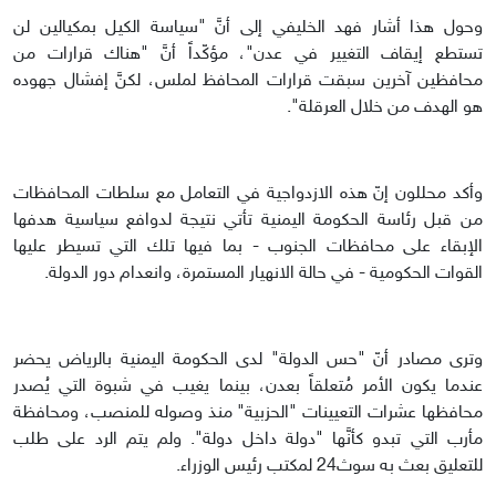
وحول هذا أشار فهد الخليفي إلى أنَّ "سياسة الكيل بمكيالين لن
تستطع إيقاف التغيير في عدن"، مؤكّداً أنَّ "هناك قرارات من
محافظين آخرين سبقت قرارات المحافظ لملس، لكنَّ إفشال جهوده
هو الهدف من خلال العرقلة".
وأكد محللون إنّ هذه الازدواجية في التعامل مع سلطات المحافظات
من قبل رئاسة الحكومة اليمنية تأتي نتيجة لدوافع سياسية هدفها
الإبقاء على محافظات الجنوب - بما فيها تلك التي تسيطر عليها
القوات الحكومية - في حالة الانهيار المستمرة، وانعدام دور الدولة.
وترى مصادر أنّ "حس الدولة" لدى الحكومة اليمنية بالرياض يحضر
عندما يكون الأمر مُتعلقاً بعدن، بينما يغيب في شبوة التي يُصدر
محافظها عشرات التعيينات "الحزبية" منذ وصوله للمنصب، ومحافظة
مأرب التي تبدو كأنَّها "دولة داخل دولة". ولم يتم الرد على طلب
للتعليق بعث به سوث24 لمكتب رئيس الوزراء.