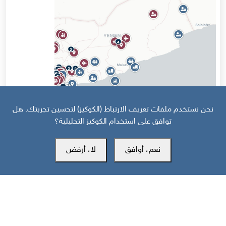
نحن نستخدم ملفات تعريف الارتباط (الكوكيز) لتحسين تجربتك. هل
توافق على استخدام الكوكيز التحليلية؟
قبل 14 يوم
خارطة تفاعلية: تصعيد سعودي حوثي وهجمات على جبهات الجنوب
نعم، أوافق
لا، أرفض
والساحل تخلّف 43 قتيلا