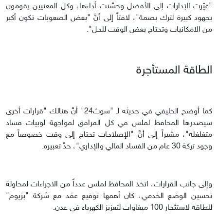
"غيّرت الإدارات إلى الأفضل وحسَّنت أداءها، وكل المعنيين يقومون
بجهود كبيرة لترك بصمة"، لافتاً إلى أنَّ "بعض الصعوبات تكون أكبر
من الامكانيات وتحتاج بعض الوقت للحل".
الطاقة المستأجرة
كما أوضح الخليفي في حديثه لـ "سوث24" أنَّ هنالك "قرارات أخرى
سيصدرها المحافظ لملس في كل المرافق لمواجهة لوبيات فساد
متغلغلة"، مشيراً إلى أنَّ "الإصلاحات تحتاج إلى وقت خصوصاً مع
وجود تركة 30 عام من الفساد المالي والإداري"، حدَّ تعبيره.
وإلى جانب القرارات، اتخذ المحافظ لملس عدداً من الاجراءات لمحاولة
تحسين الوضع الخدمي، كان أهمها توقيع عقد مع شركة "بزيوم"
للطاقة لاستئجار 100 ميغاوات لتعزيز الكهرباء في عدن.