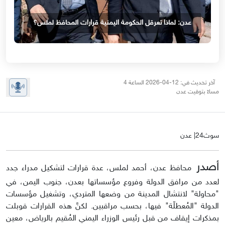
عدن: لماذا تعرقل الحكومة اليمنية قرارات المحافظ لملس؟
آخر تحديث في: 12-04-2026 الساعة 4
مساءً بتوقيت عدن
سوث24| عدن
أصدر
محافظ عدن، أحمد لملس، عدة قرارات لتشكيل مدراء جدد
لعدد من مرافق الدولة وفروع مؤسساتها بعدن، جنوب اليمن، في
"محاولة" لانتشال المدينة من وضعها المتردي، وتشغيل مؤسسات
الدولة "المُعطلّة" فيها، بحسب مراقبين. لكنَّ هذه القرارات قوبلت
بمذكرات إيقاف من قبل رئيس الوزراء اليمني المُقيم بالرياض، معين