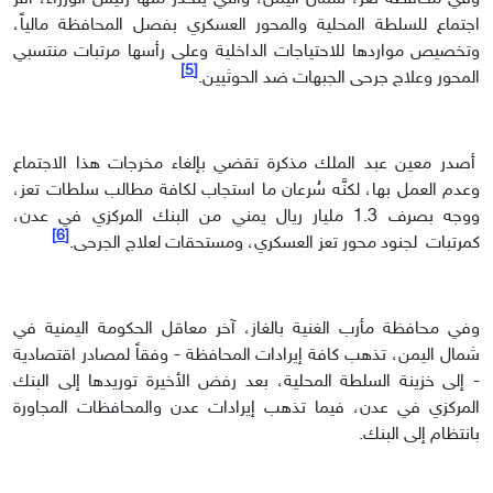
اجتماع للسلطة المحلية والمحور العسكري بفصل المحافظة مالياً،
وتخصيص مواردها للاحتياجات الداخلية وعلى رأسها مرتبات منتسبي
[5]
المحور وعلاج جرحى الجبهات ضد الحوثيين.
أصدر معين عبد الملك مذكرة تقضي بإلغاء مخرجات هذا الاجتماع
وعدم العمل بها، لكنَّه سُرعان ما استجاب لكافة مطالب سلطات تعز،
ووجه بصرف 1.3 مليار ريال يمني من البنك المركزي في عدن،
[6]
كمرتبات لجنود محور تعز العسكري، ومستحقات لعلاج الجرحى.
وفي محافظة مأرب الغنية بالغاز، آخر معاقل الحكومة اليمنية في
شمال اليمن، تذهب كافة إيرادات المحافظة - وفقاً لمصادر اقتصادية
- إلى خزينة السلطة المحلية، بعد رفض الأخيرة توريدها إلى البنك
المركزي في عدن، فيما تذهب إيرادات عدن والمحافظات المجاورة
بانتظام إلى البنك.