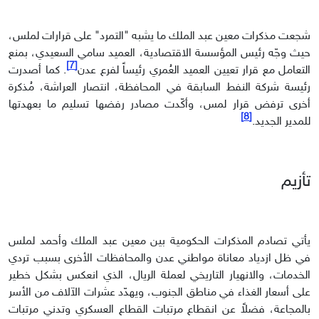
شجعت مذكرات معين عبد الملك ما يشبه "التمرد" على قرارات لملس،
حيث وجّه رئيس المؤسسة الاقتصادية، العميد سامي السعيدي، بمنع
[7]
التعامل مع قرار تعيين العميد العُمري رئيساً لفرع عدن
. كما أصدرت
رئيسة شركة النفط السابقة في المحافظة، انتصار العراشة، مُذكرة
أخرى ترفض قرار لمس، وأكّدت مصادر رفضها تسليم ما بعهدتها
[8]
للمدير الجديد.
تأزيم
يأتي تصادم المذكرات الحكومية بين معين عبد الملك وأحمد لملس
في ظل ازدياد معاناة مواطني عدن والمحافظات الأخرى بسبب تردي
الخدمات، والانهيار التاريخي لعملة الريال، الذي انعكس بشكل خطير
على أسعار الغذاء في مناطق الجنوب، ويهدّد عشرات الآلاف من الأسر
بالمجاعة، فضلاً عن انقطاع مرتبات القطاع العسكري وتدني مرتبات