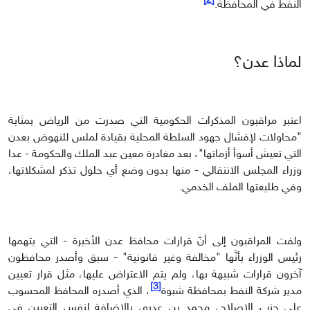
[2]
النفط في المحافظة.
لماذا عدن؟
اعتبر مراقبون المذكرات الحكومية التي صدرت من الرياض بمثابة
"محاولات لإفشال جهود السلطة المحلية بقيادة لملس للنهوض بعدن
التي تعيش أسوأ أزماتها"، بعد مغادرة معين عبد الملك والحكومة - عدا
وزراء المجلس الانتقالي - منها بدون وضع أي حلول تذكر لمشكلاتها،
وفي طليعتها الملف الخدمي.
ولفت المراقبون إلى أنّ قرارات محافظ عدن الأخيرة - التي يتهمها
رئيس الوزراء بأنَّها "مخالفة وغير قانونية" - سبق وأصدر محافظون
آخرون قرارات شبيهة بها، ولم يتم الاعتراض عليها، مثل قرار تعيين
[3]
مدير شركة النفط بمحافظة شبوة
، الذي أصدره المحافظ المحسوب
على حزب الإصلاح، محمد بن عديو، بالإضافة لنفس التعيين في