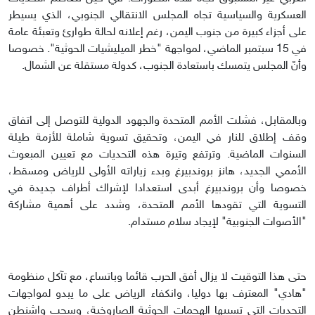
العسكرية والسياسية تجاه المجلس الانتقالي الجنوبي، الذي يسيطر
على أجزاء كبيرة من جنوب اليمن، رغم إعلانه لحالة طوارئ وتعبئة عامة
في 15 سبتمبر الماضي، لمواجهة "خطر الميليشيات الحوثية". خصوصا
وأنّ المجلس يتمسك باستعادة الجنوب، كدولة مستقلة عن الشمال.
وبالمقابل، فشلت الأمم المتحدة والجهود الدولية للتوصل إلى اتفاق
وقف إطلاق للنار في اليمن، وتحقيق تسوية شاملة للأزمة طيلة
السنوات الماضية. وترتفع وتيرة هذه التحديات مع تعيين المبعوث
الأممي الجديد، هانز بروندبيرغ وبدء زياراته الأولى للرياض ومسقط،
خصوصا وأن بروندبيرغ أبدى استعدادا لإشراك أطراف جديدة في
التسوية التي تقودها الأمم المتحدة، وشدد على أهمية مشاركة
"الأصوات الجنوبية" لإيجاد سلام مستدام.
حتى هذا التوقيت لا يزال أفق الحرب قائما وباتساع، مع تآكل منظومة
"هادي" المعترف بها دوليا، وانكفاء الرياض على ما يبدو لمواجهات
التحديات التي تسببها الهجمات الحوثية الصاروخية، وسحب واشنطن