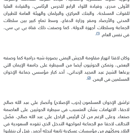
الأولى مدرع، وقيادة اللواء الرابع للحرس الرئاسي، والقيادة العليا
للقوات المسلحة، والبنك المركزي والبرلمان والهيئة العامة للطيران
المدني والأرصاد ومقر وزارة الدفاع، وسط تماهٍ كبير بين سلطات
الجماعة وسلطات أجهزة الدولة، كما وصفت ذلك قناة بي بي سي،
(1)
في نفس العام.
وكان لافتا انهيار مقاومة الجيش اليمني بصورة شبه درامية كما وصفه
البعض، وتمكن الحوثيون أيضا من السيطرة على جامعة الإيمان التي
يرعاها الشيخ عبد المجيد الزنداني، أحد كبار مؤسسي جماعة الإخوان
(2)
المسلمين في اليمن.
تراشق الإخوان المسلمون (حزب الإصلاح) وأنصار علي عبد الله صالح
لاحقا، الاتهامات بشأن المتسبب في سيطرة الحوثيين على العاصمة
صنعاء. وعلى الرغم من أنّ الرئيس الراحل علي عبد الله صالح، فضّل
التحالف لاحقا مع الجماعة لمواجهة التدخل الذي تقوده السعودية في
البلاد ومكنّهم من مؤسسات عسكرية تابعة لنجله أحمد، قبل أن ينقلبوا