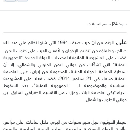
سوث24| قسم التحيلات
على
الرغم من أنّ حرب صيف 1994 التي شنها نظام علي عبد الله
صالح، وحلفاؤه من تنظيم الإخوان والأفغان العرب على جنوب اليمن،
قضت على المشروعية القانونية لمحددات الدولة الجديدة "الجمهورية
اليمنية" التي تشكّلت من دولتي اليمن الجنوبي والشمالي، إلا أنّ
سيطرة الجماعة الحوثية الدينية، المدعومة من إيران، على العاصمة
اليمنية صنعاء في 21 سبتمبر 2014، قضت فعليا على المشروعية
السياسية والموضوعية لـ "الجمهورية اليمنية"، بعد السقوط
الدراماتيكي لعاصمة البلاد، وعززت من التقسيم الجغرافي السابق بين
دولتي الجنوب والشمال.
سيطر الحوثيون قبل سبع سنوات من اليوم، خلال ساعات، على مرافق
وألوية الدولة العسكرية والمدنية، قيادة الفرقة السادسة والفرقة