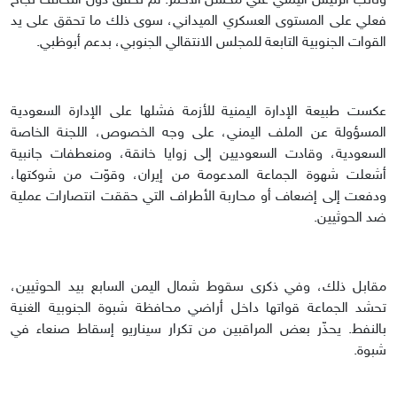
ونائب الرئيس اليمني علي محسن الأحمر. لم تحقق دول التحالف نجاح
فعلي على المستوى العسكري الميداني، سوى ذلك ما تحقق على يد
القوات الجنوبية التابعة للمجلس الانتقالي الجنوبي، بدعم أبوظبي.
عكست طبيعة الإدارة اليمنية للأزمة فشلها على الإدارة السعودية
المسؤولة عن الملف اليمني، على وجه الخصوص، اللجنة الخاصة
السعودية، وقادت السعوديين إلى زوايا خانقة، ومنعطفات جانبية
أشعلت شهوة الجماعة المدعومة من إيران، وقوّت من شوكتها،
ودفعت إلى إضعاف أو محاربة الأطراف التي حققت انتصارات عملية
ضد الحوثيين.
مقابل ذلك، وفي ذكرى سقوط شمال اليمن السابع بيد الحوثيين،
تحشد الجماعة قواتها داخل أراضي محافظة شبوة الجنوبية الغنية
بالنفط. يحذّر بعض المراقبين من تكرار سيناريو إسقاط صنعاء في
شبوة.