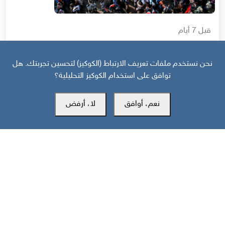
قبل 7 أيام
حرب أهلية محتملة إذا استمر القمع السعودي لجنوب اليمن
نحن نستخدم ملفات تعريف الارتباط (الكوكيز) لتحسين تجربتك. هل
توافق على استخدام الكوكيز التحليلية؟
نعم، أوافق
لا، أرفض
مركز سوث24 للأخبار والدراسات
مكتب عدن