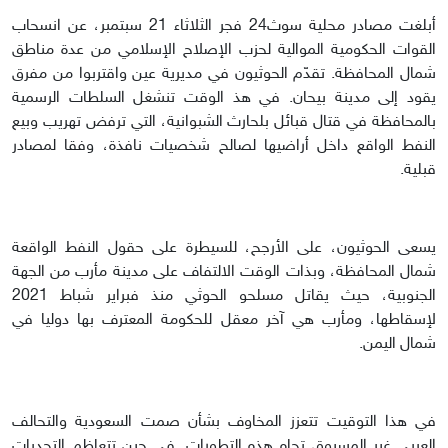
أبلغت مصادر محلية سوث24 فجر الثلاثاء 21 سبتمبر، عن انسحاب
القوات الحكومية الموالية لحزب الإصلاح الإسلامي من عدة مناطق
شمال المحافظة. تقدّم الحوثيون في مديرية عين واقتربوا من مفرق
يقود إلى مدينة بيحان. في هذ الوقت تنشغل السلطات الرسمية
بالمحافظة في قتال قبائل بلحارث الشبوانية، التي ترفض تهريب وبيع
النفط الواقع داخل أراضيها لصالح شخصيات نافذة، وفقا لمصادر
قبلية.
يسعى الحوثيون، على الأرجح، للسيطرة على حقول النفط الواقعة
شمال المحافظة، وبذات الوقت الالتفاف على مدينة مأرب من الجهة
الجنوبية، حيث يقاتل مسلحو الحوثي منذ فبراير شباط 2021
لإسقاطها، ومأرب هي آخر معقل للحكومة المعترف بها دوليا في
شمال اليمن.
في هذا التوقيت تتعزز المخاوف بشأن صمت السعودية والتحالف
العربي غير المسبوق تجاه هذه التطورات. في حين تتعاظم التحديات