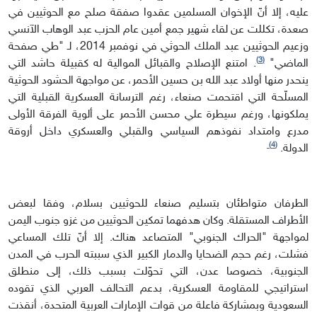
عليه، إلا أنّ الإخوان المسلمين عقدوا صفقة صلح مع الحوثيين في
صعدة، تكللت عن لقاء شهير جمع أمين عام الحزب عبد الوهاب الآنسي
وزعيم الحوثيين عبد الملك الحوثي في نوفمبر 2014، لـ "طي صفحة
(3)
الماضي"
. امتنع الإصلاح والقبائل الموالية له كقبيلة حاشد التي
ينحدر منها أولاد عبد الله بن حسين الأحمر، عن مواجهة الحشود الحوثية
المسلّحة التي اقتحمت صنعاء، رغم الترسانة العسكرية القبلية التي
يملكونها، ورغم سيطرة علي محسن الأحمر على ألوية الفرقة الأولى
مدرع وامتداد نفوذهم السياسي والقبلي والعسكري داخل أروقة
(4)
الدولة.
الطرفان متواطئان بتسليم صنعاء للحوثيين بسلام، وفقا لبعض
الأطراف المستقلة. وكان هدفهما تمكين الحوثيين من غزو جنوب اليمن
لمواجهة "الحراك الجنوبي" المتصاعد هناك. إلا أنّ تلك المساعي
فشلت، رغم حجم الضحايا والدمار الكبير الذي سببته الحرب في المدن
الجنوبية، خصوصا عدن، التي تحوّلت بسبب ذلك، إلى منطلق
استراتيجي للمقاومة العسكرية، بدعم التحالف العربي الذي تقوده
السعودية وبمشاركة فاعلة من قوات الإمارات العربية المتحدة، أنقذت