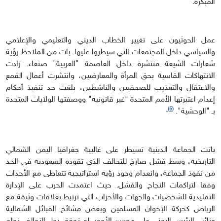
المبكرة.
عمل الحوثيون على تغيير الخطاب الديني والتعليمي والإعلامي
والسياسي داخل المجتمعات التي سيطروا عليها. بات من الملاحظ رؤية
شعارات الشيعة منتشرة داخل العاصمة "العربية" صنعاء. زادت
الانتهاكات القاسية بحق المرأة والمعارضين، وانتشرت أعمال القمع
والاعتقال والتعذيب للصحفيين والناشطين، بلغت حد تنفيذ أحكام
إعدام اعتبرتها الأمم المتحدة "غير قانونية" ووصفتها الولايات المتحدة
(5)
بـ "الوحشية".
باتت الجماعة الدينية تسيطر على غالبية جغرافيا اليمن الشمالي
التاريخية، وسط فشل صارخ للتحالف الذي تقوده السعودية في الحد
من نفوذ الجماعة، وانعدام وجود رؤية استراتيجية تتعاطى مع الأحداث
وفقا لتراكمات النجاح والفشل. حيث اعتمدت الحرب على الإدارة
التقليدية للشخصيات والجهات والأحزاب التي ترتبط بعلاقات وثيقة مع
الرياض كحركة الإخوان المسلمين وبعض مشائخ القبائل الشمالية