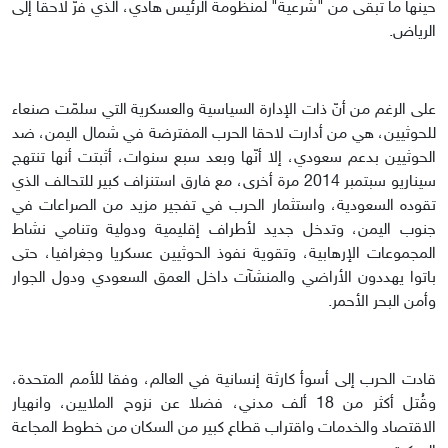
حينها ما تبقى من "شرعية" لمنظومة الرئيس هادي، الذي فرّ لاحقا إلى
الرياض.
على الرغم من أنّ ذات الإدارة السياسية والعسكرية التي سلمّت صنعاء
للحوثيين، هي من أدارت لاحقا الحرب المفترضة في شمال اليمن، ضد
الحوثيين بدعم سعودي، إلا أنّها وبعد سبع سنوات، أثبتت أنها تنتهج
سيناريو سبتمبر 2014 مرة أخرى، مع فارق استنزاف كبير للتحالف الذي
تقوده السعودية، واستثمار الحرب في تفجير مزيد من الصراعات في
جنوب اليمن، وتدخل جديد لأطراف إقليمية ودولية وتنامي نشاط
المجموعات الإرهابية، وتقوية نفوذ الحوثيين عسكريا وجغرافيا، حتى
باتوا يهددون الأراضي والمنشآت داخل العمق السعودي ودول الجوار
وأمن البحر الأحمر.
قادت الحرب إلى أسوأ كارثة إنسانية في العالم، وفقا للأمم المتحدة،
وقُتل أكثر من 18 ألف مدني، فضلا عن نزوح الملايين، وانهيار
الاقتصاد والخدمات واقتراب قطاع كبير من السكان من خطوط المجاعة