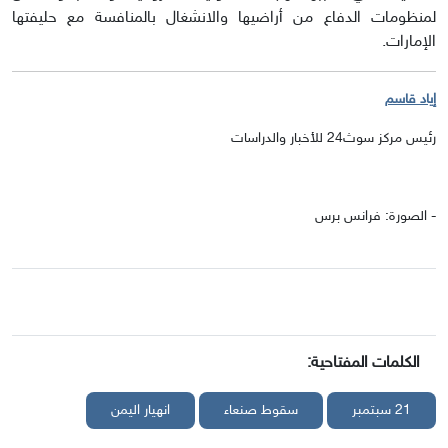
لمنظومات الدفاع من أراضيها والانشغال بالمنافسة مع حليفتها
الإمارات.
إياد قاسم
رئيس مركز سوث24 للأخبار والدراسات
- الصورة: فرانس برس
الكلمات المفتاحية:
21 سبتمبر
سقوط صنعاء
انهيار اليمن