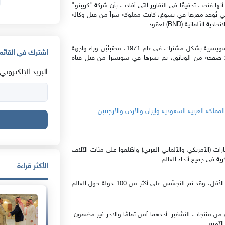
لسويسرية يوم الثلاثاء 11 فبراير الجاري أنها فتحت تحقيقًا في التقارير التي أفادت بأن شركة "كريبتو"
التي يُوجد مقرها في تسوغ، كانت مملوكة سراً من قبل وكالة
فقد اتضح أن جهازيْ الإستخبارات الغربيّيْن قاما بشراء الشركة السويسرية بشكل مشترك في عام 1971، مختبئيْن وراء واجهة
اشترك في القائمة
مؤسسة مسجلة في إمارة ليختنشتاين، وفقًا لما ورد في 280 صفحة من الوثائق، تم نشرها في سويسرا من قبل قناة
البريد الإلكتروني:
ات (الأمريكي والألماني الغربي) واطّلعوا على مئات الآلاف
ية في جميع أنحاء العالم.
الأكثر قراءة
عمليات التجسّس هذه استمرت حسبما يبدو حتى عام 2018 على الأقل، وقد تم التجسّس على أكثر من 100 دولة حول العالم
د في التحقيق، فقد كان لدى شركة Crypto نوعان من منتجات التشفير: أحدهما آمن تمامًا والآخر غير مضمون.
لآمنة.