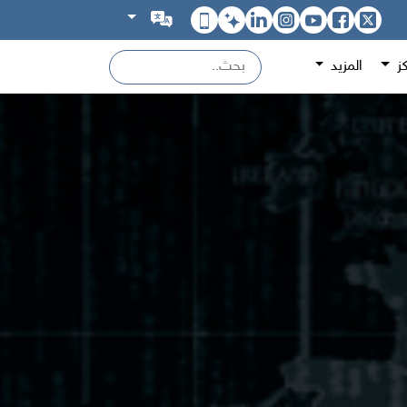
كز
المزيد