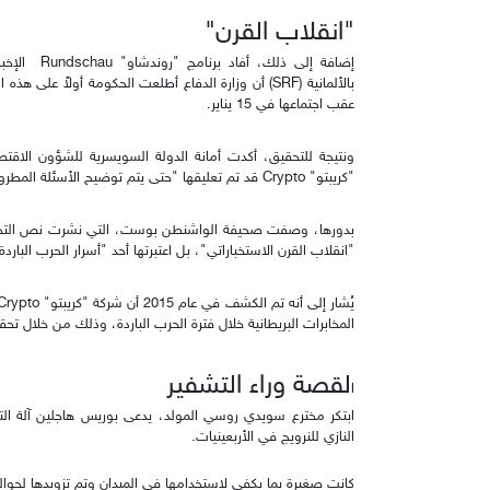
"انقلاب القرن"
إضافة إلى ذل
عقب اجتماعها في 15 يناير.
ونتيجة للتحقيق، أكدت أمانة الدولة السويسرية للشؤون الاقتصا
"كريبتو" Crypto قد تم تعليقها "حتى يتم توضيح الأسئلة المطروحة".
"انقلاب القرن الاستخباراتي"، بل اعتبرتها أحد "أسرار الحرب الباردة ا
المخابرات البريطانية خلال فترة الحرب الباردة، وذلك من خلال تحق
لقصة وراء التشفير
ا
ابتكر مخترع سويدي روسي المولد، يدعى بوريس هاجلين آلة التشفي
النازي للنرويج في الأربعينيات.
كانت صغيرة بما يكفي لاستخدامها في الميدان وتم تزويدها لحوالي 140،000 جندي أمري