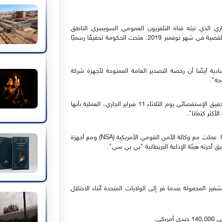
ك، أفاد برنامج "روندشاو" Rundschau الإخباري الذي تبثه قناة التلفزيون العمومي السويسري الناطق
بالألمانية (SRF) أن وزارة الدفاع أطلعت الحكومة أولاً على هذه القضية في شهر نوفمبر 2019. فتحت الحكومة تحقيقًا رسميًا
دية أيضًا أن رخصة التصدير العامة الممنوحة لأجهزة شركة
بدورها، وصفت صحيفة الواشنطن بوست، التي نشرت نص التحقيق الإستقصائي يوم الثلاثاء 11 فبراير الجاري، العملية بأنها
لأكثر كتمانا".
يُشار إلى أنه تم الكشف في عام 2015 أن شركة "كريبتو" Crypto عملت مع وكالة الأمن القومي الأمريكية (NSA) ومع أجهزة
يق أجرته هيئة الإذاعة البريطانية "بي بي سي".
ر المحمولة عندما فر إلى الولايات المتحدة أثناء الاحتلال
كي.