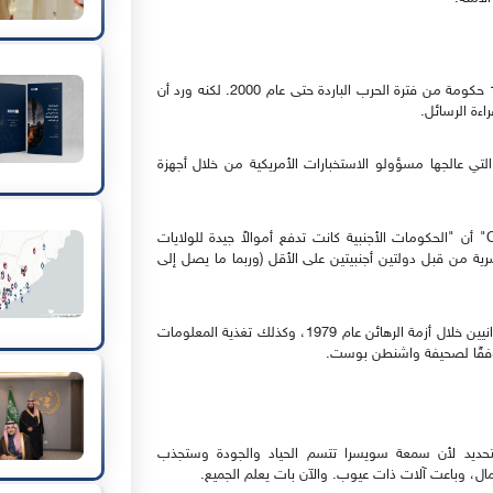
شركة كريبتو السويسرية قامت بتزويد أجهزة تشفير لأكثر من 120 حكومة من فترة الحرب الباردة حتى عام 2000. لكنه ورد أن
اءة الرسائل.
٪ من الاتصالات الأجنبية التي عالجها مسؤولو الاستخبارات الأمريكية من خلال أجهزة
وأشار تقرير صادر عن وكالة الاستخبارات المركزية الأمريكية "CIA" أن "الحكومات الأجنبية كانت تدفع أموالاً جيدة للولايات
لسرية من قبل دولتين أجنبيتين على الأقل (وربما ما يصل إلى
مكنت هذه العملية الولايات المتحدة من مراقبة المسؤولين الإيرانيين خلال أزمة الرهائن عام 1979، وكذلك تغذية المعلومات
، وفقًا لصحيفة واشنطن بوست.
لتحديد لأن سمعة سويسرا تتسم الحياد والجودة وستجذب
ال، وباعت آلات ذات عيوب. والآن بات يعلم الجميع.