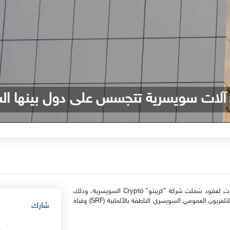
. آلات سويسرية تتجسس على دول بينها الس
| فتحت الحكومة السويسرية تحقيقًا في قضية تجسس استمرت لعقود شملت شركة "كريبتو" Crypto السويسرية، وذلك
بعد الكشف عن نتيجة بحث استقصائي اشتركت في إنجازه قناة التلفزيون العمومي السويسري الناطقة بالألمانية (SRF) وقناة
شارك