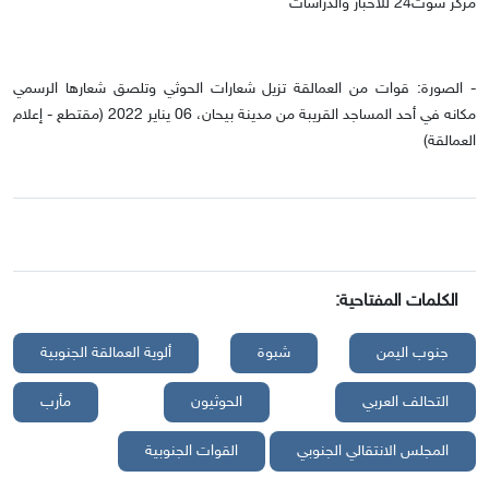
مركز سوث24 للأخبار والدراسات
- الصورة: ‏قوات من العمالقة تزيل شعارات الحوثي وتلصق شعارها الرسمي
مكانه في أحد المساجد القريبة من مدينة بيحان، 06 يناير 2022 (مقتطع - إعلام
العمالقة)
الكلمات المفتاحية:
جنوب اليمن
شبوة
ألوية العمالقة الجنوبية
التحالف العربي
الحوثيون
مأرب
المجلس الانتقالي الجنوبي
القوات الجنوبية