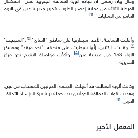
وقال بيان رسمي أنّ قيادة ألوية العمالقة الجنوبية تعلن "استكمال
المرحلة الثالثة من عملية إعصار الجنوب بتحرير مديرية عين في اليوم
[1]
العاشر من العمليات".
[2]
وأعلنت العمالقة، الأحد، سيطرتها على مناطق "الساق"
،"المجبجب"
[3]
. وقالت، الاثنين، إنَّها سيطرت، على منطقة "نجد مرقد" ومعسكر
[4]
اللواء 153 في مديرية عين
. وأكدَّت مواصلة التقدم نحو مركز
المديرية.
وكانت ألوية العمالقة قد أمهلت، الجمعة، الحوثيين للانسحاب من عين.
وهددت قوات العمالقة الحوثيين ببدء حملة برية مركزة بإسناد التحالف
[5]
العربي.
المعقل الأخير