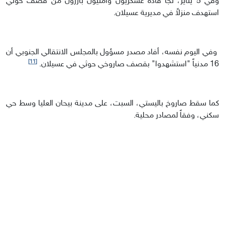
وفي 5 يناير، نجا قادة عسكريون وأمنيون بارزون من قصف حوثي
استهدف منزلاً في مديرية عسيلان.
وفي اليوم نفسه، أفاد مصدر مسؤول بالمجلس الانتقالي الجنوبي أن
[11]
16 مدنياً "استشهدوا" بقصف صاروخي حوثي في عسيلان.
كما سقط صاروخ باليستي، السبت، على مدينة بيحان العليا وسط حي
سكني، وفقاً لمصادر محلية.