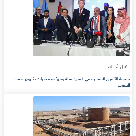
قبل 3 أيام
صفقة الأسرى المتعثرة في اليمن: قتلة ومروّجو مخدرات يثيرون غضب
الجنوب