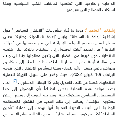
الداخلية والخارجية التي تعكسها تحالفات النخب السياسية وفقاً
لشبكات المصالح التي تعبر عنها.
إشكالية "الماهية":
دوما ما تُدار مشروعات "الانتقال السياسي" حول
إشكالية "إعادة بناء السلطة"، وليس "إعادة بناء الدولة الوطنية". فعلى
سبيل المثال، تنحصر القواعد الإجرائية التي يتم تضمينها في "خرائط
الطريق" في تحديد آليات الوصول إلى السلطة، بالتركيز على قضية
الانتخابات دون غيرها من القضايا التي يتعين معالجتها جنبا إلى جنب
مع معالجة أزمة عدم استقرار السلطة، وذلك بالنظر إلى ميكانيزم
ودوافع وضع دستور دائم للدولة وفقا للمشروع الانتقالي الذي قدمه
البرلمان (10 فبراير 2022)، حيث وضع على سبيل التهيئة للعملية
[7]
الانتخابية، فضلا عن ذلك، التعديل رقم 12 للإعلان الدستوري
الذي
يحدد قواعد هذه العملية يعطي انطباعاً بأن الوصول إلى هذا
الاستحقاق السياسي مشكوك فيه، وقد يتم العودة إلى وضع "إعلان
دستوري مؤقت". يضاف إلى ذلك العديد من القضايا كالمصالحة
الوطنية التي أثبتت التجربة العملية أنها تهدف إلى عملية "تأمين
السلطة" أكثر من كونها استراتيجية لرأب صدع حالة الانقسام الاجتماعي