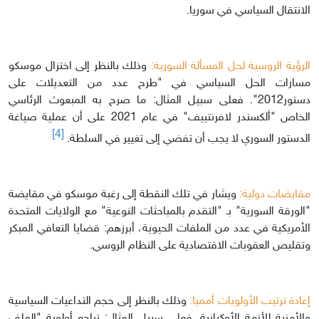
الانتقال السياسي في سوريا.
الرؤية الروسية لحل المسألة السورية:
وذلك بالنظر إلى اختزال موسكو
مسارات الحل السياسي في "طرح عدد من التعديلات على
دستور2012". فعلى سبيل المثال: ما صرح به المبعوث الرئاسي
الخاص "ألكسندر لافرنتييف" في عام 2021 على أن عملية صياغة
[4]
الدستور السوري لا يجب أن تفضي إلى تغيير في السلطة.
مقايضات دولية:
ويشار في تلك النقطة إلى رغبة موسكو في مقايضة
"الورقة السورية" بـ "التقدم بالمباحثات النوعية" مع الولايات المتحدة
الأمريكية في عدد من الملفات الحيوية، أبرزهم: قضايا التعافي المبكر
وتقليص العقوبات الاقتصادية على النظام الروسي.
إعادة ترتيب الأولويات أمميا:
وذلك بالنظر إلى حجم التداعيات السياسية
والأمنية للأزمة الأوكرانية. فعلى سبيل المثال: تراجع أولوية "الملف