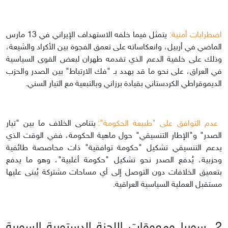
اضطرابات أمنية:
يتمثل فيما خلفه الاستهداف الإيراني في 13 مارس
الماضي في أربيل، وانعكاساته على تعمق الفجوة بين الأكراد والشيعة،
وذلك على خلفية الدعم الذي تقدمه طهران لبعض القوى السياسية
في العراق، على نحو ما قد يهدد بـ "فك الارتباط" بين الصدر والحزب
الديموقراطي الكردستاني بقيادة برزاني وبالتبعية مع التيار السني.
عدم التوافق على "طبيعة الحكومة":
يتنامى الخلاف ما بين "تيار
الصدر" و"الإطار التنسيقي" حول ماهية الحكومة، ففي الوقت الذي
يدعم التنسيقي تشكيل "حكومة توافقية" ذات محاصصة طائفية
وحزبية، يُدفع الصدر نحو تشكيل "حكومة أغلبية"، وهو ما يدفع
بتعميق الخلافات دون التوصل إلى أي مساحات مشتركة يُبنى عليها
مستقبل العملية السياسية العراقية.
2. سوريا ومعوقات اللجنة الدستورية السورية