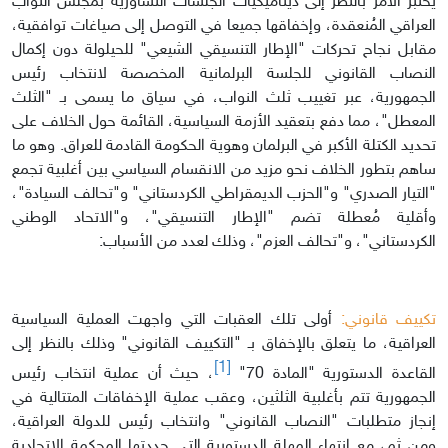
يُختبر الأمر بالنظر إلى ديناميكيات الجلسات التشاورية بمجلس النواب
العراقي المُنعقدة، وإخفاقها جميعا في التوصل إلى صياغات توافقية،
مقابل نجاح تحركات "الإطار التنسيقي الشيعي" للحيلولة دون إكمال
النصاب القانوني للجلسة البرلمانية المخصصة لانتخاب رئيس
الجمهورية، عبر تغييب ثلث النواب، في سياق ما يسمى بـ "الثلث
المعطل"، مما دفع بتعقيد الأزمة السياسية، القائمة حول الخلاف على
تحديد الكتلة الأكبر في البرلمان وهوية الحكومة القادمة للعراق. وهو ما
ساهم بتطور الخلاف نحو مزيد من الانقسام السياسي بين أغلبية تجمع
"التيار الصدري" و"الحزب الديمقراطي الكردستاني" و"تحالف السيادة"،
وأقلية مُعطلة تضم "الإطار التنسيقي"، و"الاتحاد الوطني
الكردستاني"، و"تحالف العزم"، وذلك لعدد من الأسباب:
تكييف قانوني:
أولى تلك العقبات التي واجهت العملية السياسية
العراقية، ما يتعلق بالإخفاق بـ "التكييف القانوني" وذلك بالنظر إلى
[1]
القاعدة الدستورية "المادة 70"
، حيث أن عملية انتخاب رئيس
الجمهورية تتم بأغلبية الثلثين، وعقب عملية الإخفاقات المتتالية في
إنجاز متطلبات "النصاب القانوني" وانتخاب رئيس للدولة العراقية،
ومن ثم، مع انتهاء المهلة الدستورية التي حددتها المحكمة الاتحادية