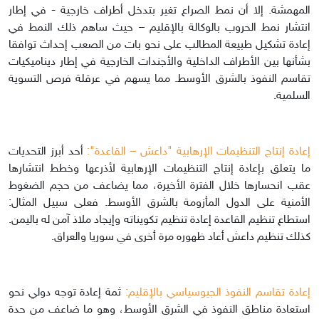
المهمشة. إلا أن نمط الصراع تغير بتدخل أطراف خارجية - في إطار
انتشار نمط الحروب بالوكالة بالإقليم – حيث ساهم ذلك النمط في
إعادة تشكيل طبيعة المطالب على نحو بات من الصعب إحداث توافقا
بشأنها بين الأطراف الداخلية والأجندات الخارجية في إطار ديناميكيات
تقاسم النفوذ بالشرق الأوسط. مما يسهم في عرقلة فرص التسوية
السلمية.
إعادة إنتاج التنظيمات الإرهابية "داعش – القاعدة":
أحد أبرز التحديات
ما يتعلق بإعادة إنتاج التنظيمات الإرهابية لأذرعها وخطط انتشارها
عقب انحسارها خلال الفترة الأخيرة، مما يضاعف من حجم الضغوط
الأمنية على الدول المأزومة بالشرق الأوسط. فعلى سبيل المثال:
استطاع تنظيم القاعدة إعادة تنظيم تكويناته وإيجاد ملاذ آمن له باليمن.
كذلك تنظيم داعش أعاد ظهوره مرة أخرى في سوريا والعراق.
إعادة تقاسم النفوذ الجيوسياسي بالإقليم:
ثمة إعادة توجه دولي نحو
استعادة مناطق النفوذ في الشرق الأوسط، وهو ما ضاعف من حدة