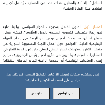
الشامل"، إلا أنه بالمقابل هناك عدد من المسارات يُحتمل أن يتم
اختبارها خلال الفترة المُقبلة:
المسار الأول:
القبول الكامل بمخرجات الحوار السياسي، والبناء عليه
نحو إنجاز متطلبات التسوية السليمة بالدول المأزومة/ الهشة. فعلى
سبيل المثال، قد يحدث اختراق نوعي نحو الرغبة في إنجاح المهام
الإقليمية التالية: "التوافق حول أعمال اللجنة الدستورية السورية في
جنيف، الإقرار بمخرجات الحوار اليمني اليمني بالرياض، إعادة النظر في
المشاورات العراقية والخروج من مأزق اختيار رئيس الجمهورية، ترجيح
إحدى المبادرات الإقليمية أو الأممية الرامية لتمرير المرحلة الانتقالية
في ليبيا". إلا أن ذلك المسار على الرغم من مثالية طرحة إلا أنه من
المستبعد حدوثه في الوقت الحالي لعدد من الاعتبارات تم ذكرهم
نحن نستخدم ملفات تعريف الارتباط (الكوكيز) لتحسين تجربتك. هل
سالفا، أبرزهم: التغير في طبيعة المطالب للأطراف المحلية، تشابك
توافق على استخدام الكوكيز التحليلية؟
الأجندات الخارجية على أراضي الدول المأزومة، التغير في التوازنات
الميدانية للصراعات القائمة بدول الإقليم، إلخ.
نعم، أوافق
لا، أرفض