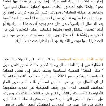
إنجاز متطلبات "التسوية السياسية"، إنما تؤشر في مضامينها العامة
نحو "الإزاحة" خارج المنظور الأحادي لتفسير "عملية الانتقال السياسي"
والخاصة بـ "هيكلة السلطة"، ومن ثم، فمن المُرجح - في حال إقرار أي
من المبادرات المطروحة - أن ينتقل الصراع لمرحلة أعنف، خاصة "فيما
بعد الانتقال السياسي"، في حال عدم وجود أي ضمانات سياسية أو
أمنية تضمن الانتقال المرن وتجاوز تداعيات "عقبة التمكين" لأي من
الحكومتين (باشاغا – الدبيبة)، دون عواقب سياسية قد تدفع بمزيد من
الاضطرابات والفوضى الأمنية، وذلك بالنظر للمحددات التالية:
تراجع الثقة بالعملية السياسية:
وذلك بالنظر إلى الخبرات التاريخية
المتتالية في إدارة الملف الليبي، إذ أصبح هناك تصور كامل حول
"احتكار النخبة" للعملية السياسية وذلك بالنظر إلى فشل العملية
السياسية فى24 ديسمبر 2021. ومن ثم ترسخ لدى "الذهنية الليبية"
أن أي انتقال سياسي هو انعكاس لمصالح تلك النخب دون النظر
لمواقف الشعب الذي أبدى رغبته الحقيقية في تجديد مشروعية
الأطراف كافة من خلال الإقبال الكبير على بطاقات الانتخابات، ومن ثم
فإن الاختبار الحقيقي لأي حكومة هو كيف يمكن استعادة ثقة الشارع،
وذلك في ظل عدد من التحديات المتباينة، أبرزها: تنامي ظاهرتي