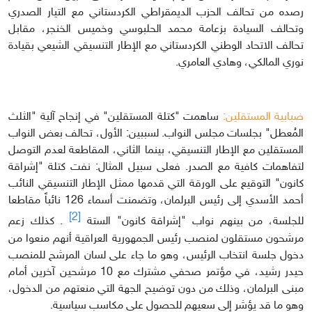
رصده من تحالف الحزب الديمقراطي الكردستاني مع التيار الصدري
وتحالف السيادة بزعامة محمد الحلبوسي وخميس الخنجر، مقابل
تحالف الاتحاد الوطني الكردستاني مع الإطار التنسيقي الشيعي بقيادة
نوري المالكي، وهادي العامري.
ضبابية المستقلين:
ساهمت "كتلة المستقلين" في إنجاح آلية "الثلث
المُعطل" بجلسات مجلس النواب. لسببين: الأول، تحالف بعض النواب
المستقلين مع الإطار التنسيقي، بينما الثاني، المقاطعة لعدم التوصل
لتفاهمات كافية مع الصدر. فعلى سبيل المثال: نفت كتلة "إشراقة
كانون" التوقيع على الورقة التي قدمها ممثل الإطار التنسيقي النائب
أحمد الأسدي إلى رئيس البرلمان، وتضمنت أسماء 126 نائباً مقاطعا
[2]
للجلسة، من بينهم نواب "إشراقة كانون" الستة
. كذلك زعم
مرشحون مستقلون لمنصب رئيس الجمهورية العراقية أنهم منعوا من
دخول جلسة انتخاب الرئيس، وهو ما جاء على لسان المرشح للمنصب
حيدر رشيد، في مؤتمر صحفي مشترك مع 10 مرشحين آخرين أمام
مبنى البرلمان، وذلك من دون توضيح الجهة التي منعتهم من الدخول،
وهو ما قد يؤشر إلى سعيهم للحصول على مكاسب سياسية.