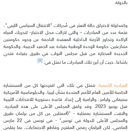
بالدولة.
وكمحاولة لاختراق حالة التعثر في مُدركات "الانتقال السياسي الليبي"،
فثمة عدد من المبادرات – والتي لازالت محل الاختبار- لتحريك المياه
الراكدة وتجاوز الأزمة الداخلية المعقدة الناجمة عن وجود حكومتين
متنازعتين: حكومة الوحدة الوطنية بقيادة عبد الحميد الدبيبة، والحكومة
الجديدة المختارة من قبل مجلس النواب في طبرق بقيادة فتحي
[8]
باشاغا، حيث أن أبرز تلك المبادرات ما تمثل في:
المبادرة الأممية:
تتمثل في تلك التي اقترحتها كل من المستشارة
الخاصة للأمين العام للأمم المتحدة بشأن ليبيا، والدبلوماسية الأمريكية
ستيفاني وليامز، والرامية إلى إعداد قاعدة دستورية للانتخابات الليبية
قبل يونيو 2023. وقد وافق المجلس الأعلى على هذه المبادرة،
والتقت المستشارة بممثليه - "6ممثلين عن كل من برلمان طبرق
والمجلس الأعلى للدولة في تونس" - في تونس في 22 مارس
الماضي، لكن البرلمان رفض المقترح وقاطع الاجتماعات، بما يقلص