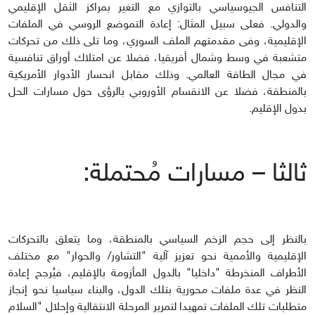
التنافس الجيوسياسي بالتوازي مع التغير بمراكز الثقل الإقليمي
والدولي. فعلى سبيل المثال: إعادة التموضع الروسي في الملفات
الإقليمية، وفى مقدمتهم الملف السوري، وما تلى ذلك من تحركات
متشعبة في وسط وشمال أفريقيا، فضلا عن امتلاك أوراق تنافسية
في مجال الطاقة العالمي. وذلك مقابل انحسار الأدوار الأمريكية
بالمنطقة، فضلا عن الانقسام الأوروبي بالرؤى حول مسارات الحل
بدول الإقليم.
ثالثا – مسارات مُحتملة:
بالنظر إلى حجم الزخم السياسي بالمنطقة، وما يتعلق بالتحركات
الإقليمية والأممية نحو تعزيز آلية "التشاور/ والحوار" مع مختلف
الأطراف المنخرطة "داخليا" بالدول المأزومة بالإقليم، فيُرجح إعادة
النظر في عدة ملفات محورية بتلك الدول، والبناء سياسيا نحو إنجاز
متطلبات تلك الملفات تمهيدا لتمرير المرحلة الانتقالية وإحلال "السلام