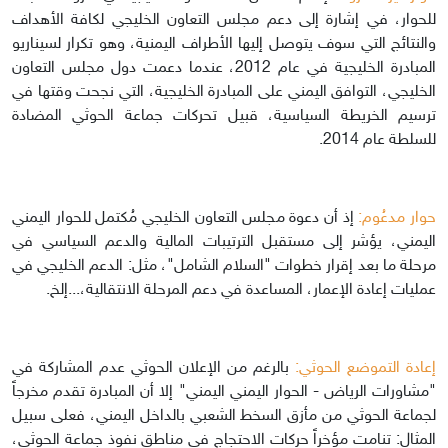
للحوار، في إشارة إلى دعم مجلس التعاون الخليجي لكافة الأهداف
والنتائج التي سوف يتوصل إليها الأطراف اليمنية، وهو تكرار لسيناريو
المبادرة الخليجية في عام 2012، عندما دعمت دول مجلس التعاون
الخليجي، التوافق اليمني على المبادرة الخليجية، التي نجحت وقتها في
ترسيم الخريطة السياسية، قبيل تحركات جماعة الحوثي المضادة
للسلطة عام 2014.
حوار مدعُوم:
إذ أن دعوة مجلس التعاون الخليجي مُكتمل للحوار اليمني
اليمني، يؤشر إلى مستقبل الترتيبات المالية والدعم السياسي في
مرحلة ما بعد إقرار خطوات "السلام الشامل"، مثل: الدعم الخليجي في
عمليات إعادة الإعمار، المساعدة في دعم المرحلة الانتقالية،...إلخ.
إعادة التموضع الحوثي:
بالرغم من الإعلان الحوثي عدم المشاركة في
"مشاورات الرياض - الحوار اليمني اليمني" إلا أن المبادرة تقدم مخرجاً
لجماعة الحوثي من مأزق السخط الشعبي بالداخل اليمني، فعلى سبيل
المثال: تنامت مؤخراً حركات الاحتجاج في مناطق نفوذ جماعة الحوثي،