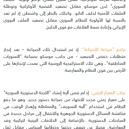
السوري" لدى موسكو مقابل تصعيد القضية الأوكرانية وتوطئة
الملفات الأمنية لحلف الناتو، وكذلك بالنظر إلى واشنطن إذ لم تعد
بالنسبة لها الأولوية للنظام السوري مقابل تصعيد الملف النووي
الإيراني وإعادة ضبط العلاقات مع قوى الخليج.
تراجع "صياغة الآستانة":
إذ تم استبدال تلك الصياغة – بعد إنجاز
متطلبات خفض التصعيد - من جانب موسكو بصياغة "التسويات
المناطقية"، وهي تلك الاستراتيجية الروسية التي عمدت لإنجازها على
الأرض بين قوى النظام والمعارضة.
غياب المعيار الزمني:
إذ لم تنص آلية إنشاء "اللجنة الدستورية السورية"
على معيار زمني محدد للانتهاء من صياغة دستور جديد. وهو ما دفع
النظام في استخدام "آلية التسويف" والمماطلة وإهدار الوقت في
مناقشة المسائل الدستورية الجوهرية والانتقال إلى مراحل جديدة في
المباحثات الدستورية. بالإضافة إلى الخلافات البينية لتركيبة وفد
المعارضة، فضلا عن ضعف حجتها وخطابها السياسي مقابل ثقل