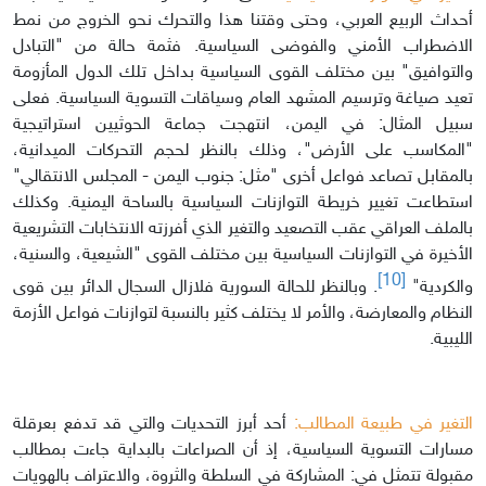
أحداث الربيع العربي، وحتى وقتنا هذا والتحرك نحو الخروج من نمط
الاضطراب الأمني والفوضى السياسية. فثمة حالة من "التبادل
والتوافيق" بين مختلف القوى السياسية بداخل تلك الدول المأزومة
تعيد صياغة وترسيم المشهد العام وسياقات التسوية السياسية. فعلى
سبيل المثال: في اليمن، انتهجت جماعة الحوثيين استراتيجية
"المكاسب على الأرض"، وذلك بالنظر لحجم التحركات الميدانية،
بالمقابل تصاعد فواعل أخرى "مثل: جنوب اليمن - المجلس الانتقالي"
استطاعت تغيير خريطة التوازنات السياسية بالساحة اليمنية. وكذلك
بالملف العراقي عقب التصعيد والتغير الذي أفرزته الانتخابات التشريعية
الأخيرة في التوازنات السياسية بين مختلف القوى "الشيعية، والسنية،
[10]
والكردية"
. وبالنظر للحالة السورية فلازال السجال الدائر بين قوى
النظام والمعارضة، والأمر لا يختلف كثير بالنسبة لتوازنات فواعل الأزمة
الليبية.
التغير في طبيعة المطالب:
أحد أبرز التحديات والتي قد تدفع بعرقلة
مسارات التسوية السياسية، إذ أن الصراعات بالبداية جاءت بمطالب
مقبولة تتمثل في: المشاركة في السلطة والثروة، والاعتراف بالهويات