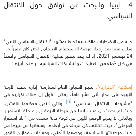
4. ليبيا والبحث عن توافق حول الانتقال
السياسي
حالة من الاضطراب والضبابية تحيط بمشهد "الانتقال السياسي الليبي"
وذلك فيما بعد إهدار فرصة الاستحقاق الانتخابي الذي كان مقرراً في
24 ديسمبر 2021، إذ لم يعد مصير عملية الانتقال السياسي واضحاً
في ظل جُملة من التعقيدات والتشابكات السياسية الراهنة، أبرزها:
إشكالية "التكرارية":
بتتبع السياق العام لممارسة إدارة ملف الأزمة
الليبية على مدار اثني عشر عاماً، يمكن القول إن هناك تكرارية في
[6]
"مشروعات الانتقال السياسي"
، والتي انتهى معظمها بالفشل،
حيث لم يحدث أن عبرت ليبيا من مرحلة الأزمة إلى مرحلة الاستقرار.
وبالتالي لا يخرج الوضع الليبي عن كونه حالة ممتدة من "اللا استقرار
المرحلي"، حيث تختلف كل مرحلة في أبعادها وسماتها عن غيرها من
حيث مرجعياتها السياسية، ووضعها الأمني، ومعادلات موازين القوى