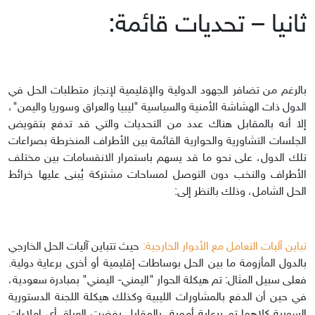
ثانيا – تحديات قائمة:
بالرغم من تضافر الجهود الدولية والإقليمية لإنجاز متطلبات الحل في
الدول ذات الهشاشة الأمنية والسياسية "ليبيا والعراق وسوريا واليمن"،
إلا أنه بالمقابل هناك عدد من التحديات والتي قد تدفع بتقويض
الجلسات التشاورية والحوارية القائمة بين الأطراف المنخرطة بصراعات
تلك الدول، على نحو ما قد يسهم باستمرار الانقسامات بين مختلف
الأطراف والنخب دون التوصل لمساحات مشتركة يُبنى عليها خرائط
الحل الشامل، وذلك بالنظر إلى:
تباين آليات التعامل مع الأدوار الخارجية:
حيث تتباين آليات الحل الخارجي
بالدول المأزومة ما بين الحل بوساطات إقليمية أو أخرى برعاية دولية.
فعلى سبيل المثال: تم هيكلة الحوار "اليمني- اليمني" بمبادرة سعودية،
في حين أن الدفع بالمشاورات الليبية وكذلك هيكلة اللجنة الدستورية
السورية كلاهما تم برعاية أممية، بالمقابل رفضت العراق أي إملاءات