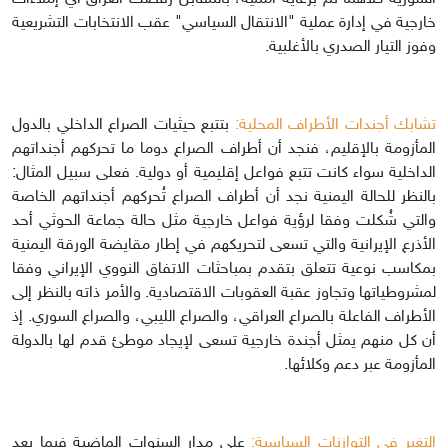
خارجية في إدارة عملية "الانتقال السياسي" عقب الانتخابات التشريعية
وفوز التيار الصدري بالأغلبية.
تشابك أجندات الأطراف المحلية:
بتتبع حيثيات الصراع الداخلي بالدول
المأزومة بالإقليم، فنجد أن أطراف الصراع دوما ما تحركهم أجنداتهم
الداخلية سواء كانت تتبع فواعل إقليمية أو دولية. فعلى سبيل المثال:
بالنظر للحالة اليمنية نجد أن أطراف الصراع تُحركهم أجنداتهم الخاصة
والتي شُكلت وفقا لرؤية فواعل خارجية مثل حالة جماعة الحوثي أحد
الأذرع الإيرانية والتي تسعى لتحريكهم في إطار مقايضة الورقة اليمنية
بمكاسب نوعية تتعلق بتقدم بمباحثات الاتفاق النووي الإيراني وفقا
لمشروطياتها وتجاوز عقبة العقوبات الاقتصادية. والأمر ذاته بالنظر إلى
الأطراف الفاعلة بالصراع العراقي، والصراع الليبي، والصراع السوري. إذ
أن كل منهم يمثل أجندة خارجية تسعى لإيجاد موطئ قدم لها بالدولة
المأزومة عبر دعم وكلائها.
التغير في التوازنات السياسية:
على مدار السنوات الماضية فيما بعد