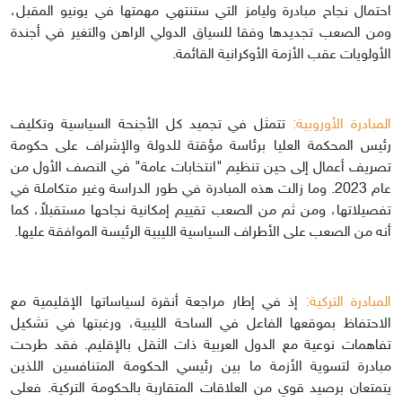
احتمال نجاح مبادرة وليامز التي ستنتهي مهمتها في يونيو المقبل،
ومن الصعب تجديدها وفقا للسياق الدولي الراهن والتغير في أجندة
الأولويات عقب الأزمة الأوكرانية القائمة.
المبادرة الأوروبية:
تتمثل في تجميد كل الأجنحة السياسية وتكليف
رئيس المحكمة العليا برئاسة مؤقتة للدولة والإشراف على حكومة
تصريف أعمال إلى حين تنظيم "انتخابات عامة" في النصف الأول من
عام 2023. وما زالت هذه المبادرة في طور الدراسة وغير متكاملة في
تفصيلاتها، ومن ثم من الصعب تقييم إمكانية نجاحها مستقبلاً، كما
أنه من الصعب على الأطراف السياسية الليبية الرئيسة الموافقة عليها.
المبادرة التركية:
إذ في إطار مراجعة أنقرة لسياساتها الإقليمية مع
الاحتفاظ بموقعها الفاعل في الساحة الليبية، ورغبتها في تشكيل
تفاهمات نوعية مع الدول العربية ذات الثقل بالإقليم. فقد طرحت
مبادرة لتسوية الأزمة ما بين رئيسي الحكومة المتنافسين اللذين
يتمتعان برصيد قوي من العلاقات المتقاربة بالحكومة التركية. فعلى