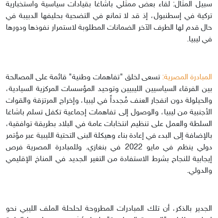
سبيل المثال: لقاء بعض ممثلي باشاغا بقيادات سياسية واستخبارية
تركية في إسطنبول، إذ قد لا تمانع في التضحية بحليفها الدبيبة في
حال قدم لها الطرف الآخر الضمانات المطلوبة لاستمرار نفوذها ودورها
في ليبيا.
المبادرة المصرية:
تسعى لخلق "تفاهمات وطنية" قائمة على المصالحة
بين الفرقاء السياسيين الليبيين وتوحيد المؤسسات المركزية السيادية،
والحيلولة دون انفجار العنف مُجدداً في ليبيا، وإخراج المرتزقة والقوات
الأجنبية من ليبيا، والوصول إلى تفاهمات إجماعية تكفل تسلم باشاغا
السلطة والعمل على تنظيم انتخابات عامة في البلاد بطريقة توافقية،
بالإضافة إلى البدء في إعادة بناء وهيكلة البنى التحتية الليبية عبر مؤتمر
دولي ينظم في مايو 2022 في بنغازي. وللمبادرة المصرية فرص
إيجابية للنجاح بشرط الاستفادة من التغير الجديد في المناخ الإقليمي
والدولي.
الجدير بالذكر، أن تلك المبادرات المطروحة لحلحلة الملف الليبي نحو