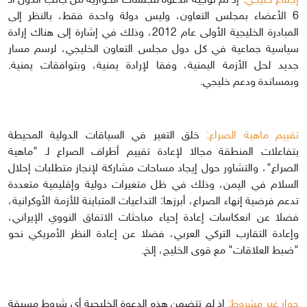
إجماع خليجي:
إذ تم توجيه الدعوة للجلسات الحوارية من جانب الدول الـ
6 الأعضاء بمجلس التعاون، وليس دولة واحدة فقط، بالنظر إلى
المبادرة الخليجية الأولى عام 2012، وذلك في إشارة إلى هناك إرادة
سياسية جماعية في كل دول مجلس التعاون الخليجي، لرسم مسار
جديد لحل الأزمة اليمنية، وفقا لإرادة يمنية، وبتوافقات يمنية.
وبمساندة ودعم خليجي.
تقييم ماهية الصراع:
خلق التغير في السياقات الدولية المحيطة
بتفاعلات المنطقة مجالا لإعادة تقييم أطراف الصراع لـ "ماهية
الصراع"، والتشاور حول إيجاد مساحات مشاركة لإنجاز متطلبات إحلال
السلام في اليمن، وذلك في ظل متغيرات دولية وإقليمية متعددة
تدعم فرضية إنهاء الصراع، أبرزها: التداعيات المتباينة للأزمة الأوكرانية،
فضلا عن انعكاسات إعادة إحياء مباحثات الاتفاق النووي الإيراني،
وإعادة التقارب التركي العربي، فضلا عن إعادة النظر الأمريكي نحو
"ضبط العلاقات" مع قوى الخليج، إلخ.
حوار غير مشروط:
إذ لم تتضمن هذه الدعوة الخليجية أي شروط مسبقة