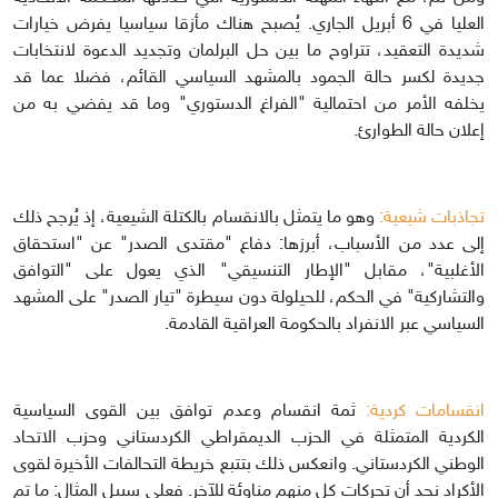
العليا في 6 أبريل الجاري. يُصبح هناك مأزقا سياسيا يفرض خيارات
شديدة التعقيد، تتراوح ما بين حل البرلمان وتجديد الدعوة لانتخابات
جديدة لكسر حالة الجمود بالمشهد السياسي القائم، فضلا عما قد
يخلفه الأمر من احتمالية "الفراغ الدستوري" وما قد يفضي به من
إعلان حالة الطوارئ.
تجاذبات شيعية:
وهو ما يتمثل بالانقسام بالكتلة الشيعية، إذ يُرجح ذلك
إلى عدد من الأسباب، أبرزها: دفاع "مقتدى الصدر" عن "استحقاق
الأغلبية"، مقابل "الإطار التنسيقي" الذي يعول على "التوافق
والتشاركية" في الحكم، للحيلولة دون سيطرة "تيار الصدر" على المشهد
السياسي عبر الانفراد بالحكومة العراقية القادمة.
انقسامات كردية:
ثمة انقسام وعدم توافق بين القوى السياسية
الكردية المتمثلة في الحزب الديمقراطي الكردستاني وحزب الاتحاد
الوطني الكردستاني. وانعكس ذلك بتتبع خريطة التحالفات الأخيرة لقوى
الأكراد نجد أن تحركات كل منهم مناوئة للآخر. فعلى سبيل المثال: ما تم