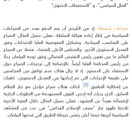
"المال السياسي"، و "الاستقطاب النخبوي".
صراعات مُحتملة:
إذ من المُرجح أن يتم الدفع بعدد من الصراعات
السياسية في إطار إعادة هيكلة السلطة، فعلى سبيل المثال: الصراع
على المناصب السيادية، وتشكيل المفوضية العليا للانتخابات وفق
التعديل الدستوري الأخير، والمجلس الأعلى للقضاء، فضلا عن الصراع
القائم ما بين تعيين رئيس التفتيش القضائي وفق توجه البرلمان بدلاً
من رئيس المحكمة العليا أيضاً. بالإضافة إلى ترجيحات الصراع حول
الاستفتاء على الدستور، إذ لا يزال هناك عدم توافق بين المجلسين
على طبيعة الإجراءات التي تم إدراجها في التعديل الدستوري، ناهيك
[9]
عن إشكالية التطبيق
. كذلك هناك صراع مؤجل مع تيار النظام
السابق، الذي يدرك أنه إحدى القوى المستهدفة من التطورات الجارية
لإقصائه بعيداً عن المشهد، فعلى سبيل المثال: خلال الفترة الأخيرة
تلاحظ ظهور تيار "سيف الإسلام القذافي" في عدد من المشاهد
السياسية أبرزها حينما أعلن رفض خريطة الطريق التي قدمها البرلمان.