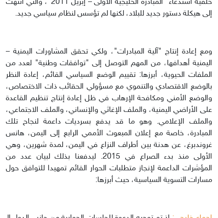
خلفية استدعاء "المبادرة الخليجية الأولى – إبريل 2011"، والتي انتهت
إلى هيكلة دستور جديد للبلاد، لكنها لم تؤسس لنظام سياسي جديد.
ومع إعادة إنتاج "آلية المبادرات"، ولكي تحقق المشاورات اليمنية –
اليمنية أهدافها، من المهم التوصل إلى "توافقات وطنية" لعدد من
الملفات الحيوية، أبرزها: تقييم الوضع السياسي القائم، إعادة النظر
بالوضع الاقتصادي والتنموي مع مسؤولي الحقائب ذات الاختصاص،
والوضع الأمني ومكافحة الإرهاب في ظل إعادة إنتاج تنظيم القاعدة
على الأراضي اليمنية، والملف الإغاثي والإنساني، والملف الاجتماعي،
والملف الإعلامي. وهو ما قد يدفع بسرديات داعمة لنجاح تلك
المبادرة، خاصة مع إعلان المبعوث الأممي الرابع إلى اليمن، هانس
غروندبرغ، عن هدنة بين أطراف النزاع في اليمن، لمدة شهرين، وهي
الأولى منذ بدء الصراع في 2015. ليدفعنا بذلك لبيان عدد من
المؤشرات الداعمة لإنجاز متطلبات الحوار القائم تمهيدا للتوافق حول
مسارات التسوية السياسية، حيث أبرزها: