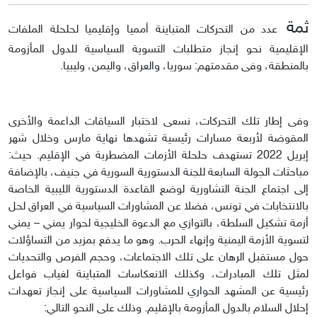
ثمة
عدد من التحركات المتباينة أمميا وإقليميا لحلحلة الملفات
الإقليمية نحو إنجاز متطلبات التسوية السياسية للدول المأزومة
بالمنطقة، وفى مقدمتهم: سوريا، والعراق، واليمن، وليبيا.
وفى إطار تلك التحركات، نسعى لاختبار السياقات الداعمة والأخرى
المقوضة لأربعة مسارات رئيسية تشهدها نهاية مارس وخلال شهر
إبريل 2022 تستهدف حلحلة الأزمات المضطربة في الإقليم. حيث:
مباحثات الجولة السابعة للجنة الدستورية السورية في جنيف، بالإضافة
إلى اجتماع الجنة التشاورية لوضع القاعدة الدستورية الليبية الخاصة
بالانتخابات في تونس، فضلا عن المشاورات السياسية في العراق لحل
أزمة تشكيل السلطة، بالتوازي مع الدعوة الخليجية لحوار يمني – يمني
لتسوية الأزمة اليمنية وإنهاء الحرب. وهو ما يدفع بمزيد من التساؤلات
حول مستقبل الرهان على تلك الاجتماعات، وحجم الفرص والتحديات
لمثل تلك المبادرات، وكذلك الانعكاسات المتباينة لغياب فواعل
رئيسية عن المشهد الحواري للمشاورات السياسية على إنجاز تعهدات
إحلال السلام بالدول المأزومة بالإقليم. وذلك على النحو التالي: