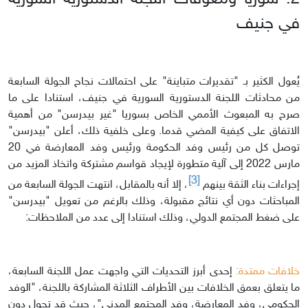
في جنيف
يُعول الكثير بـ "تقديرات متباينة" على احتمالات نجاح الجولة السابعة
من محادثات اللجنة الدستورية السورية في جنيف، استنادا على ما
صرح به المبعوث الأممي الخاص بسوريا "غير بيدرسن" من أهمية
الاتفاق على كيفية المضي قدما. وعلى خلفية ذلك، أعلن "بيدرسن"
توصل كل من رئيس وفد الحكومة ورئيس وفد المعارضة في 20
مارس 2022 إلى آلية متطورة لإيجاد قواسم مشتركة واتخاذ المزيد من
[3]
إجراءات بناء الثقة بينهم
، إلا أنه بالمقابل، انتهت الجولة السابعة من
المباحثات دون أي نتائج مقبولة، وذلك بالرغم من تعويل "بيدرسن"
على ضغط المجتمع الدولي، وذلك استنادا إلى عدد من الملاحظات:
خلافات ممتدة:
إحدى أبرز التحديات التي واجهت عمل اللجنة السابعة،
ما يتعلق بعمق الخلافات بين الأطراف الثلاثة المشاركة باللجنة، "الوفد
الحكومي، وفد المعارضة، وفد المجتمع المدني"، حيث قد تحول دون