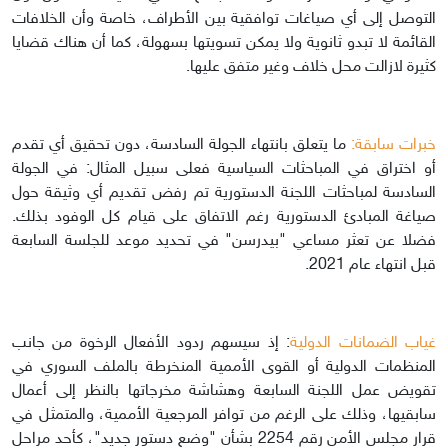
التوصل إلى أي صياغات توافقية بين الأطراف، خاصة وأن الخلافات
القائمة لا تبدو ثانوية ولا يمكن تسويتها بسهولة، كما أن هناك قضايا
كثيرة لازالت محل خلاف وغير متفق عليها.
خبرات سابقة:
ما يتعلق بانتهاء الجولة السادسة، دون تحقيق أي تقدم
أو اختراق في المباحثات السياسية فعلى سبيل المثال: في الجولة
السادسة لمباحثات اللجنة الدستورية تم رفض تقديم أي وثيقة حول
صياغة المبادئ الدستورية رغم الاتفاق على قيام كل الوفود بذلك.
فضلا عن تعثر مساعي "بيدرسن" في تحديد موعد للجلسة السابعة
قبل انتهاء عام 2021.
غياب الضمانات الدولية
: إذ سيسهم ردود الأفعال الرخوة من جانب
المنظمات الدولية أو القوى الأممية المنخرطة بالملف السوري في
تقويض عمل اللجنة السابعة وهشاشة مخرجاتها بالنظر إلى أعمال
سابقيها، وذلك على الرغم من توافر المرجعية الأممية، والمتمثل في
قرار مجلس الأمن رقم 2254 بشأن "وضع دستور جديد"، كأحد مراحل