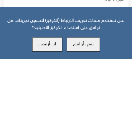
حرب أهلية محتملة إذا استمر القمع السعودي لجنوب اليمن
نحن نستخدم ملفات تعريف الارتباط (الكوكيز) لتحسين تجربتك. هل
توافق على استخدام الكوكيز التحليلية؟
نعم، أوافق
لا، أرفض
مركز سوث24 للأخبار والدراسات
مكتب عدن