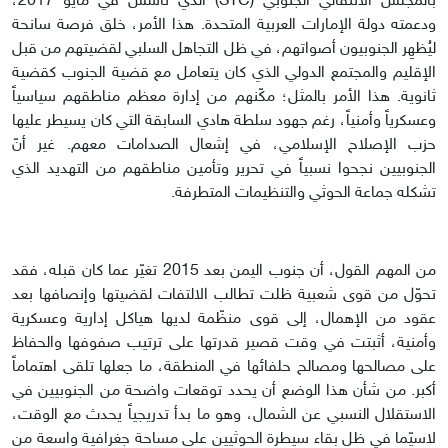
بالمجلس الانتقالي الجنوبي (STC) الذي تأسس في مايو 2017،
ودعمته دولة الإمارات العربية المتحدة. هذا الأمر، خلق فرصة سانحة
ليُظهِر الجنوبيون أصواتهم، في ظل التجاهل السلبي لقضيتهم من قبل
الإقليم والمجتمع الدولي الذي كان يتعامل مع قضية الجنوب كقضية
ثانوية. هذا الأمر بالمثل؛ مكّنهم من إدارة معظم مناطقهم سياسياً
وعسكرياً وأمنياً، رغم جهود سلطة هادي السابقة التي كان يسيطر عليها
حزب الإصلاح الإسلامي، في إشعال الصدامات معهم. غير أنّ
الجنوبيين نجحوا نسبياً في تحرير وتأمين مناطقهم من التهديد الذي
تشكله جماعة الحوثي والتنظيمات المتطرفة.
من المهم القول، أن جنوب اليمن بعد 2015 تغيّر عما كان قبله، فقد
تحوّل من قوى شعبية ظلت تطالب الالتفات لقضيتها وإنصافها بعد
عقود من الإهمال، إلى قوى منظّمة لديها هياكل إدارية وعسكرية
وأمنية، أثبتت في وقت قصير قدرتها على ترتيب صفوفها والحفاظ
على مصالحها ومصالح حلفائها في المنطقة، ما جعلها تلقى اهتماماً
أكبر. من شأن هذا الوضع أن يحدد توقعات واضحة من الجنوبيين في
الاستقلال النسبي عن الشمال، وهو ما بدأ تدريجياً يحدث مع الوقت،
لاسيّما في ظل بقاء سيطرة الحوثيين على مساحة جغرافية واسعة من