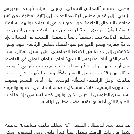
أفضى انضمام "المجلس الانتقالي الجنوبي" بقيادة رئيسه "عيدروس
الزبيدي" إلى قوام مجلس الرئاسة الجديد، إلى إثارة المخاوف من تغيّر
مواقف الانتقالي الداعمة لحق الجنوبيين في استعادة دولتهم السابقة،
لا سيّما وأنّ "الزبيدي" يعدّ الوحيد من بين ثلاثة جنوبيين آخرين في
مجلس الرئاسة يتبنى موقفاً داعماً لاستقلال الجنوب عن الشمال. وإذا
ما تمّ مقارنة وضع الأخير مع بقية أعضاء مجلس الرئاسة، فهم يبدون
متخففين إلى حدٍ ما من الضغط الجماهيري. على سبيل المثال، سبّب
القسم الذي أداه "عيدروس الزبيدي" أمام البرلمان اليمني في العاصمة
عدن أواخر شهر إبريل جدلاً واسعاً، عندما قام بحذف مفردتي "الوحدة"
[2]
و "الجمهورية" من اليمين الدستورية
. وهو ما فُهم أنه إلى جانب
قناعات الرجل الرافضة لمسألة الوحدة، فإن أداءه القسم بصيغته
الدستورية الرسمية، كانت ستشكل عاصفة انتقاد من أنصاره والفرقاء
السياسيين الجنوبيين الآخرين الذين يوازون خطه السياسي؛ إذا ما أُديت
بالصورة التي أدّاها بها بقية أعضاء مجلس الرئاسة.
قد تبدو ميزة للانتقالي الجنوبي أنه يمتلك قاعدة جماهيرية عريضة،
لكنها في ذات الوقت تشكّل عبئاً كبيراً عليه، ومن الصعوبة بمكان