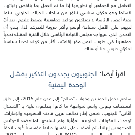
التعامل مع الجماهير أو تطويعها إذا ما تم العمل بما يناقض رغباتها،
لاسيّما وهو مكوّن سياسي تبلوّر من ساحات الحراك الجنوبي. بينما
بقية أعضاء الرئاسة لا يمتلكون قواعد جماهيرية تضغط عليهم، بيد أنّ
لديهم على الأقل مساحة أوسع وأكثر مرونة للتحرك. لذا، يبدو أن
التحدي الذي سيواجه مجلس القيادة الرئاسي خلال الفترة المقبلة تحدياً
جماهيرياً في جنوب اليمن مقر إقامته، أكثر من كونه تحدياً سياسياً
لمكوّنٍ جنوبيٍ هنا أو هناك.
اقرأ أيضا:
الجنوبيون يجددون التذكير بفشل
الوحدة اليمنية
ساهم دخول الحوثيين وقوات "صالح" إلى عدن عام 2015، إلى خلق
اصطفاف جنوبي واسع لمواجهة ما كانوا يطلقون عليه بـ "الاحتلال
الثاني" للجنوب، ضمن إطار تحالف عربي قادته السعودية والإمارات.
توحّدت المكونات الجنوبية المؤثّرة وتم تسليحها لمناهضة الحوثيين
المدعومين إيرانياً، ثم أضفت على نفسها طابعاً مؤسسياً عُرف لاحقاً