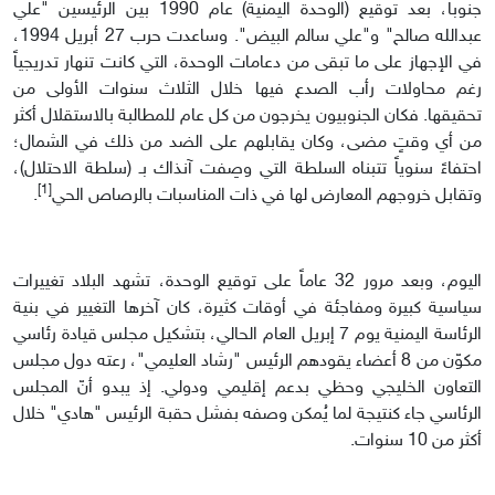
جنوباً، بعد توقيع (الوحدة اليمنية) عام 1990 بين الرئيسين "علي
عبدالله صالح" و"علي سالم البيض". وساعدت حرب 27 أبريل 1994،
في الإجهاز على ما تبقى من دعامات الوحدة، التي كانت تنهار تدريجياً
رغم محاولات رأب الصدع فيها خلال الثلاث سنوات الأولى من
تحقيقها. فكان الجنوبيون يخرجون من كل عام للمطالبة بالاستقلال أكثر
من أي وقتٍ مضى، وكان يقابلهم على الضد من ذلك في الشمال؛
احتفاءً سنوياً تتبناه السلطة التي وصِفت آنذاك بـ (سلطة الاحتلال)،
[1]
وتقابل خروجهم المعارض لها في ذات المناسبات بالرصاص الحي
.
اليوم، وبعد مرور 32 عاماً على توقيع الوحدة، تشهد البلاد تغييرات
سياسية كبيرة ومفاجئة في أوقات كثيرة، كان آخرها التغيير في بنية
الرئاسة اليمنية يوم 7 إبريل العام الحالي، بتشكيل مجلس قيادة رئاسي
مكوّن من 8 أعضاء يقودهم الرئيس "رشاد العليمي"، رعته دول مجلس
التعاون الخليجي وحظي بدعم إقليمي ودولي. إذ يبدو أنّ المجلس
الرئاسي جاء كنتيجة لما يُمكن وصفه بفشل حقبة الرئيس "هادي" خلال
أكثر من 10 سنوات.