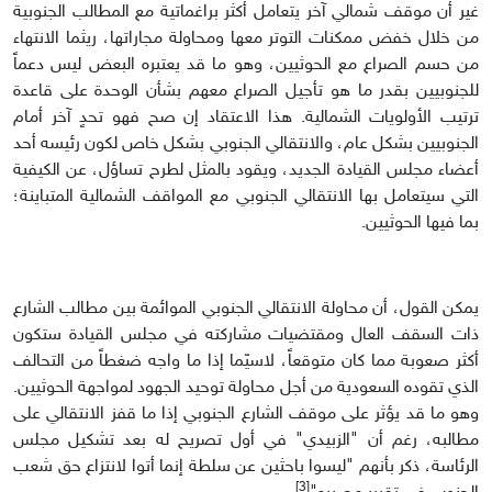
غير أن موقف شمالي آخر يتعامل أكثر براغماتية مع المطالب الجنوبية
من خلال خفض ممكنات التوتر معها ومحاولة مجاراتها، ريثما الانتهاء
من حسم الصراع مع الحوثيين، وهو ما قد يعتبره البعض ليس دعماً
للجنوبيين بقدر ما هو تأجيل الصراع معهم بشأن الوحدة على قاعدة
ترتيب الأولويات الشمالية. هذا الاعتقاد إن صح فهو تحدٍ آخر أمام
الجنوبيين بشكل عام، والانتقالي الجنوبي بشكل خاص لكون رئيسه أحد
أعضاء مجلس القيادة الجديد، ويقود بالمثل لطرح تساؤل، عن الكيفية
التي سيتعامل بها الانتقالي الجنوبي مع المواقف الشمالية المتباينة؛
بما فيها الحوثيين.
يمكن القول، أن محاولة الانتقالي الجنوبي الموائمة بين مطالب الشارع
ذات السقف العال ومقتضيات مشاركته في مجلس القيادة ستكون
أكثر صعوبة مما كان متوقعاً، لاسيّما إذا ما واجه ضغطاً من التحالف
الذي تقوده السعودية من أجل محاولة توحيد الجهود لمواجهة الحوثيين.
وهو ما قد يؤثر على موقف الشارع الجنوبي إذا ما قفز الانتقالي على
مطالبه، رغم أن "الزبيدي" في أول تصريح له بعد تشكيل مجلس
الرئاسة، ذكر بأنهم "ليسوا باحثين عن سلطة إنما أتوا لانتزاع حق شعب
[3]