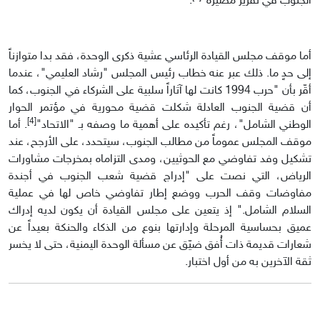
الجنوب في تقرير مصيره"
.
أما موقف مجلس القيادة الرئاسي عشية ذكرى الوحدة، فقد بدا متوازناً
إلى حدٍ ما. ذلك عبر عنه خطاب رئيس المجلس "رشاد العليمي"، عندما
أقّر بأن "حرب 1994 كانت لها آثاراً سلبية على الشركاء في الجنوب، كما
أن قضية الجنوب العادلة شكلت قضية محورية في مؤتمر الحوار
[4]
الوطني الشامل"، رغم تأكيده على أهمية ما وصفه بـ "الاتحاد"
. أما
موقف المجلس عموماً من مطالب الجنوب، سيتحدد، على الأرجح، عند
تشكيل وفد تفاوضي مع الحوثيين، ومدى التزاماه بمخرجات مشاورات
الرياض، التي نصت على "إدراج قضية شعب الجنوب في أجندة
مفاوضات وقف الحرب ووضع إطار تفاوضي خاص لها في عملية
السلام الشامل." إذ يتعين على مجلس القيادة أن يكون لديه إدراك
عميق بحساسية المرحلة وإدارتها بنوع من الذكاء والحنكة بعيداً عن
شعارات قديمة ذات أُفق ضيّق عن مسألة الوحدة اليمنية، حتى لا يخسر
ثقة الآخرين به من أول اختبار.