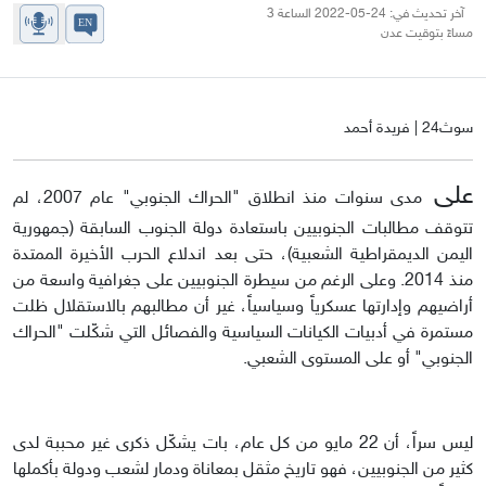
آخر تحديث في: 24-05-2022 الساعة 3
مساءً بتوقيت عدن
سوث24 | فريدة أحمد
على
مدى سنوات منذ انطلاق "الحراك الجنوبي" عام 2007، لم
تتوقف مطالبات الجنوبيين باستعادة دولة الجنوب السابقة (جمهورية
اليمن الديمقراطية الشعبية)، حتى بعد اندلاع الحرب الأخيرة الممتدة
منذ 2014. وعلى الرغم من سيطرة الجنوبيين على جغرافية واسعة من
أراضيهم وإدارتها عسكرياً وسياسياً، غير أن مطالبهم بالاستقلال ظلت
مستمرة في أدبيات الكيانات السياسية والفصائل التي شكّلت "الحراك
الجنوبي" أو على المستوى الشعبي.
ليس سراً، أن 22 مايو من كل عام، بات يشكّل ذكرى غير محببة لدى
كثير من الجنوبيين، فهو تاريخ مثقل بمعاناة ودمار لشعب ودولة بأكملها