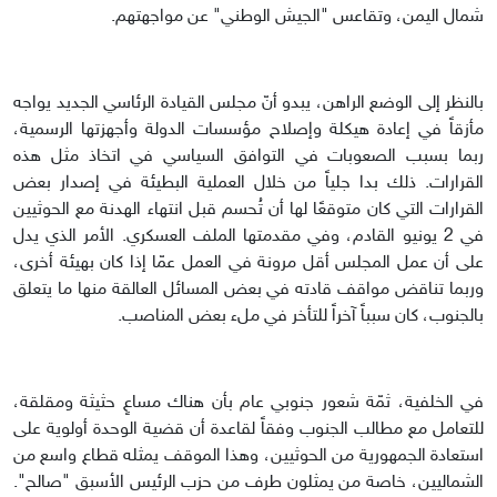
شمال اليمن، وتقاعس "الجيش الوطني" عن مواجهتهم.
بالنظر إلى الوضع الراهن، يبدو أنّ مجلس القيادة الرئاسي الجديد يواجه
مأزقاً في إعادة هيكلة وإصلاح مؤسسات الدولة وأجهزتها الرسمية،
ربما بسبب الصعوبات في التوافق السياسي في اتخاذ مثل هذه
القرارات. ذلك بدا جلياً من خلال العملية البطيئة في إصدار بعض
القرارات التي كان متوقعًا لها أن تُحسم قبل انتهاء الهدنة مع الحوثيين
في 2 يونيو القادم، وفي مقدمتها الملف العسكري. الأمر الذي يدل
على أن عمل المجلس أقل مرونة في العمل عمّا إذا كان بهيئة أخرى،
وربما تناقض مواقف قادته في بعض المسائل العالقة منها ما يتعلق
بالجنوب، كان سبباً آخراً للتأخر في ملء بعض المناصب.
في الخلفية، ثمّة شعور جنوبي عام بأن هناك مساعٍ حثيثة ومقلقة،
للتعامل مع مطالب الجنوب وفقاً لقاعدة أن قضية الوحدة أولوية على
استعادة الجمهورية من الحوثيين، وهذا الموقف يمثله قطاع واسع من
الشماليين، خاصة من يمثلون طرف من حزب الرئيس الأسبق "صالح".