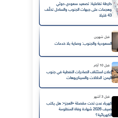
خارطة تفاعلية: تصعيد سعودي حوثي
وهجمات على جبهات الجنوب والساحل تخلّف
43 قتيلا
قبل شهرين
السعودية والجنوب: وصاية بلا خدمات
قبل 10 أيام
إعلان استئناف الصادرات النفطية في جنوب
اليمن: الدلالات والسيناريوهات
قبل 3 أشهر
كهرباء عدن تحت مقصلة «العجز»: هل يكتب
صيف 2026 شهادة وفاة المنظومة
الكهربائية؟