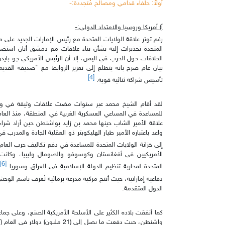
أولاً: حلفاء قدامي ومصالح مُتجددة:-
أ‌) أمريكا وروسيا والامتداد الدولي:-
رغم توتر علاقة الولايات المتحدة مع رئيس الإمارات الجديد على م
المتحدة تحذيرات إليه بشأن بناء علاقات مع دمشق أبان استضا
الخلافات حول الحرب في اليمن، إلا أن الرئيس الأمريكي جو بايد
بيان عام صرح بانه يتطلع إلى تعزيز الروابط مع "صديقه القديم
[4]
تأسيس شراكة ثنائية قوية.
لقد أقام الشيخ محمد عبر سنوات مضت علاقات وثيقة في وا
علاقة الأمير الشاب حينها محمد بن زايد بواشنطن حين أراد شراء 
إلى خزانة الولايات المتحدة للمساعدة في دفع تكاليف حرب العام (1991) في العر
الأمريكيين في أفغانستان وكوسوفو والصومال وليبيا، وكانت 
[6]
المتحدة لمحاربة تنظيم الدولة الإسلامية في العراق وسوريا
دفاعية إماراتية، حيث أنتج مركبة مدرعة برمائية تُعرف باسم الو
الدول المتقدمة.
كما أنفقت بلاده الكثير على الأسلحة الأمريكية الصنع، وعلى جم