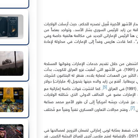
دار الأشهر الأخيرة قُبيل تصدره للحكم، حيث أرسلت الولايات
فة بن زايد للرئيس السوري بشار الأسد، وتواجد بعضاً من
ن هنأ الرئيس الإماراتي الجديد في مكالمة هاتفية خاصة وفي
"، كما قادت هاريس وفداً إلى الإمارات في محاولة لإعادة
شنطن من خلال تقديم خدمات الإمارات وقواتها المسلحة
للمساعدة في المساعي العسكرية الغربية في المنطقة، منذ العام (1991)، في الأشهر التي أعقبت غزو العراق للكويت، بدأت
الكثير من المعدات لحماية بلاده، فنظر له البنتاغون كشريك
واعد باعتباره الأمير طيار الهليكوبتر ذو العقلية الجادة والمدرب في بريطانيا. أقنع بن زايد والده حينها بتحويل (4 مليارات) دولار
[5]
اق
. كما انتشرت قوات خاصة إماراتية مع
الإمارات عضو في التحالف الدولي الذي شكلته الولايات
. عزز قدرات جيشه أمريكياً إلى أن طور الأمير محمد صناعة
[7]
حش
، وفتح مجالات التعاون العسكري تقنياً وفنياً مع مُختلف
اعات ضغط بمثابة لوبي إماراتي لضمان الترويج لمصالحها في
واشنطن، حيث دفعت ما يصل إلى (21 مليون) دولار في العام (2017)، بالإضافة لمنح ملايين أخرى للمراكز البحثية الكبرى، قد