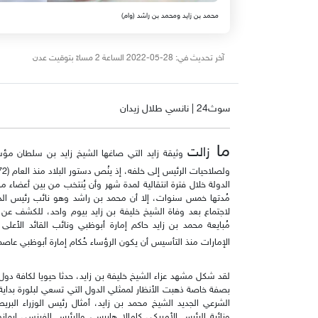
محمد بن زايد ومحمد بن راشد (وام)
آخر تحديث في: 28-05-2022 الساعة 2 مساءً بتوقيت عدن
سوث24 | نانسي طلال زيدان
ما
زالت
وثيقة زايد التي صاغها الشيخ زايد بن سلطان مؤس
الدولة خلال فترة انتقالية لمدة شهر وأن يُنتخب من بين أعضاء مج
مُدتها خمس سنوات، إلا أن محمد بن راشد وهو نائب رئيس الدو
لاجتماع بعد وفاة الشيخ خليفة بن زايد بيوم واحد، للكشف عن 
مُبايعة محمد بن زايد حاكم إمارة أبوظبي ونائب القائد الأعلى 
الإمارات منذ التأسيس أن يكون الرؤساء حُكام إمارة أبوظبي عاصمة
لقد شكل مشهد عزاء الشيخ خليفة بن زايد، حدثا حيويا لكافة دول ال
بصفة خاصة ذهبت الأنظار لممثلي الدول التي تسعي لبلورة بداية
الشرعي الجديد الشيخ محمد بن زايد، أمثال رئيس الوزراء الب
ونائبة الرئيس الأمريكي كامالا هاريس، والرئيس الفرنسي إيمانوي