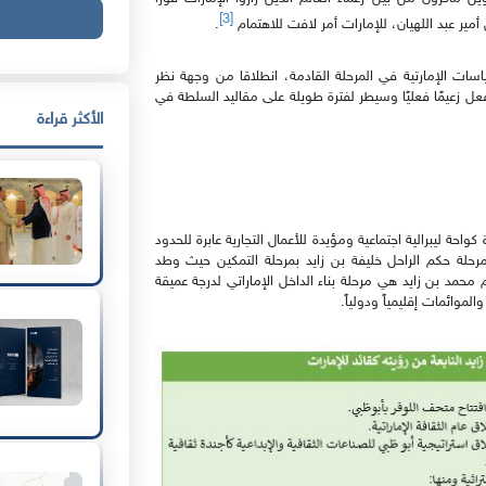
[3]
ن أمير عبد اللهيان، للإمارات أمر لافت للاهتمام
.
ياسات الإمارتية في المرحلة القادمة، انطلاقا من وجهة نظر
لفعل زعيمًا فعليًا وسيطر لفترة طويلة على مقاليد السلطة في
الأكثر قراءة
حة ليبرالية اجتماعية ومؤيدة للأعمال التجارية عابرة للحدود
ف مرحلة حكم الراحل خليفة بن زايد بمرحلة التمكين حيث وطد
م محمد بن زايد هي مرحلة بناء الداخل الإماراتي لدرجة عميقة
موائمات إقليمياً ودولياً.