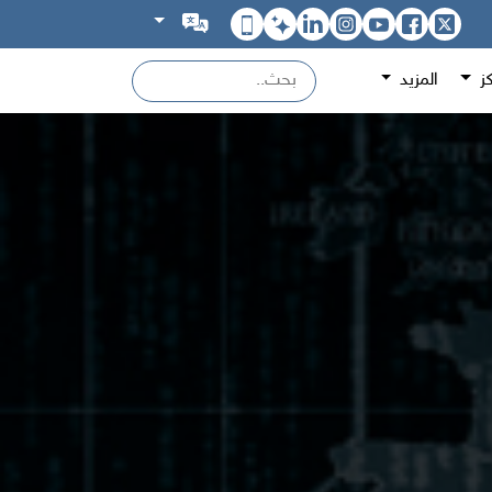
كز
المزيد