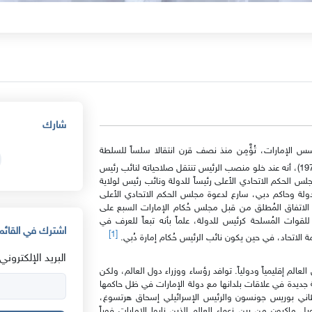
شارك
س الإمارات، تُؤَّمِن منذ نصف قرن انتقالا سلساً للسلطة
ولصلاحيات الرئيس إلى خلفه، إذ ينُص دستور البلاد منذ العام (1972)، أنه عند خلو منصب الرئيس تنتقل صلاحياته لنائب رئيس
لس الحكم الاتحادي الأعلى رئيساً للدولة ونائب رئيس لولاية
لة وحاكم دبي، سارع لدعوة مجلس الحكم الاتحادي الأعلى
الاتفاق المُطلق من قبل مجلس حُكام الإمارات السبع على
للقوات المُسلحة كرئيس للدولة، علماً بأنه تبعاً للعرف في
اشترك في القائمة
[1]
 الاتحاد، في حين يكون نائب الرئيس حُكام إمارة دُبي.
البريد الإلكتروني:
عالم إقليمياً ودولياً. توافد رؤساء ووزراء دول العالم، ولكن
 جديدة في علاقات بلدانها مع دولة الإمارات في ظل حاكمها
ريطاني بوريس جونسون والرئيس الإسرائيلي إسحاق هرتسوغ،
ل ماكرون من بين زعماء العالم الذين زاروا الإمارات فوراً