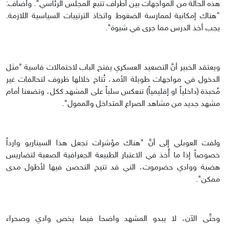
هذه الحالة من المواجهات بين أطراف تتبع المجلس الرئاسي". وأضاف:
"هناك إمكانية لممارسة الضغوط واتخاذ الترتيبات السياسية اللازمة.
يجب أخذ الدرس مما جرى في شبوة".
ويعتقد الخبير أنَّ التصعيد العسكري يفتح الباب لاحتمالات قاسية "مثل
الدخول في مواجهات طويلة الأمد، تُتاح خلالها ظروف لتحالفات غير
مُحبذة (داخلياً او إقليمياً) تنعكس سلباً على المشهد ككل، وتضعنا أمام
مشهد جديد من مشاهد الصراع المتداخل والممول".
ولفت العوبلي إلى أنَّ "هناك مؤشرات تجعل هذا السيناريو وارداً
خصوصاً إذا ما أُخذ في الاعتبار الطبيعة الجغرافية الصعبة لتضاريس
هضبة ووادي حضرموت، التي قد تتيح التحصن فيها لأطول مدى
ممكن".
وحتَّى الآن، لا يبدو المشهد واضحا فيما يخص وادي وصحراء