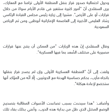
وحول احتمالية صدور قرار بنقل المنطقة الأولى تزامنا مع المعارك،
يرى السقلدي أنّ "أمور كثيرة ستتغير في قادم الأيام سواءً من خلال
قرارات أو على الأرض". مشيرا إلى زيارة رئيس مجلس القيادة الرئاسي
رشاد العليمي الأخيرة إلى العاصمة الإماراتية أبوظبي ومن ثم الرياض
السعودية.
وقال السقلدي إنّ هذه الزيارات "من الممكن أن ينتج عنها قرارات
مصيرية على مختلف الصُعد بما فيها العسكرية".
ولفت إلى أنَّ "المنطقة العسكرية الأولى وإن لم يصدر قرار بنقلها
باتجاه مأرب، بحكم حساسية الهدنة مع الحوثيين، إلّا أنّه من المؤكد أنها
ستخضع لإعادة هيكلة".
وأضاف: "هذا سيحدث بسبب تصاعدت الأصوات المطالبة بتصحيح
الوضع المختل الذي ظل من بداية هذه الحرب، وأعني بذلك بقاء تلك