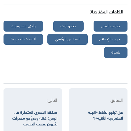
الكلمات المفتاحية:
جنوب اليمن
حضرموت
وادي حضرموت
حزب الإصلاح
المجلس الرئاسي
القوات الجنوبية
شبوة
السابق:
التالي:
هل تراجع نشاط «الهبة
صفقة الأسرى المتعثرة في
الحضرمية الثانية»؟
اليمن: قتلة ومروّجو مخدرات
يثيرون غضب الجنوب