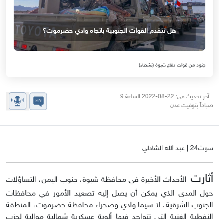
هل تتقدم القوات الجنوبية باتجاه وادي حضرموت؟
جنود من قوات دفاع شبوة (نشطاء)
آخر تحديث في: 22-08-2022 الساعة 9
صباحاً بتوقيت عدن
سوث24 | عبد الله الشادلي
أثارت
الأحداث الأخيرة في محافظة شبوة، جنوب اليمن، التساؤلات
حول المدى الذي يمكن أن يصل إليه تصعيد الأمور في محافظات
الجنوب الشرقية، لا سيما وادي وصحراء محافظة حضرموت، المنطقة
النفطية الغنية التي تتواجد فيها ألوية عسكرية شمالية موالية لحزب