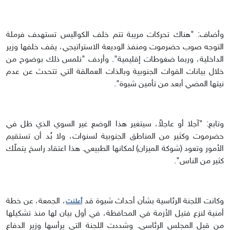
وأضاف: "هناك تحركات مريبة تتم خلف الكواليس تستهدف فرملة
التوجه صوب حضرموت ومنفذ الوديعة الاستراتيجي، يقف خلفها وزير
الداخلية، وربما ضغوطات إقليمية". وأردف "نلمس ذلك بوضوح من
خلال بيانات القوات الجنوبية وبالذات العمالقة التي تتحدث عن عدم
نيتها المضي أبعد من تأمين شبوة".
وتابع: "آجلا أو عاجلاً، سيتغير هذا الوضع غير السوي الذي ظل في
حضرموت وكثير من المناطق الجنوبية لسنوات، ولا بُد أن تستقيم
الأمور وتعود (شوكة الميزان) لمكانها الطبيعي. هذا اعتقاد راسخ يتملّك
كثير من الناس".
وكانت اللجنة الرئاسية بشأن أحداث شبوة قد
، الجمعة، عن خطة
أعلنت
أمنية لنزع فتيل الأزمة في المحافظة، في أول بيان لها منذ تشكيلها
من قبل المجلس الرئاسي. وشددت اللجنة التي يرأسها وزير الدفاع