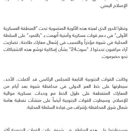
الإصلاح اليمني.
ونظرا للدور الذي لعبته هذه الألوية المنضوية تحت "المنطقة العسكرية
الأولى" في دعم قوات عسكرية وأمنية اُتهمت بـ "بالتمرد" على السلطة
المحلية في شبوة مؤخراً والتسبب في إشعال معارك طاحنة، تضاربت
آراء مراقبون تحدثوا لـ "سوث24" بشأن إمكانية توسّع هذه الاشتباكات
نحو حضرموت.
وكانت القوات الجنوبية التابعة للمجلس الرئاسي قد أكملت، الأحد،
سيطرتها على خط العبر الدولي في محافظة شبوة بعد أيام من
المعارك المتقطعة على طول الخط مع وحدات عسكرية موالية
للإصلاح. وسيطرت القوات الجنوبية أيضاً على منشآت نفطية هامة
شمال شرق المحافظة بإشراف من قيادة السلطة المحلية.
وبسيطرتها على هذه المناطق في شبوة، باتت القوات الجنوبية أكثر