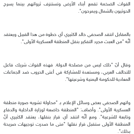
القوات الضخمة تقمع أبناء الأرض وتستنزف ثرواتهم بينما يسرح
الحوثيون بالشمال ويمرحون".
بالمقابل انتقد الصحفي خالد الكثيري أي خطوة من هذا القبيل ويعتقد
أنَّه "من العبث مجرد التفكير بنقل المنطقة العسكرية الأولى".
وقال أنّ "ذلك ليس من مصلحة الدولة. فهذه القوات شريك فاعل
للتحالف العربي، ومستعدة للمشاركة في أعتى الحروب ضد الجماعات
المعادية للحكومة اليمنية وشرعيتها".
واتهم الصحفي بعض وسائل الإعلام بـ "محاولة تشويه صورة منطقة
العسكرية الأولى". وأضاف: "المنطقة خاضعة لوزارة الداخلية والدفاع
وتابعة للشرعية". ومع أنَّه انتقد أي قرار بنقلها، يعتقد الكثيري أنَّ
المنطقة الأولى ستقبل قرار نقلها "متى ما صدرت توجيهات صريحة
بذلك".