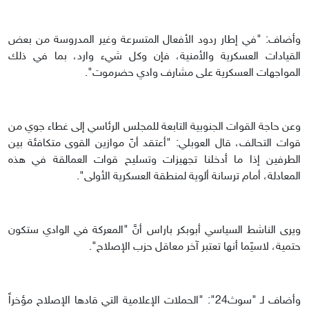
وأضاف: "في إطار ردود الأفعال المتسرعة وغير المدروسة من بعض
القيادات العسكرية والأمنية، فإن وكل شيء وارد، بما في ذلك
المواجهات العسكرية على مشارف وادي حضرموت".
وعن حاجة القوات الجنوبية التابعة للمجلس الرئاسي إلى غطاء جوي من
قوات التحالف، قال العوبلي: "أعتقد أنّ موازين القوى متكافئة بين
الطرفين إذا ما أدخلنا تجهيزات وتسليح قوات العمالقة في هذه
المعادلة، أمام ترسانة ألوية لمنطقة العسكرية الأولى".
ويرى الناشط السياسي أبوبكر باراس أنَّ "المعركة في الوادي ستكون
حتمية، لاسيّما أنها تعتبر آخر معاقل حزب الإصلاح".
وأضاف لـ "سوث24": "الحملات الإعلامية التي قادها الإصلاح مؤخراً