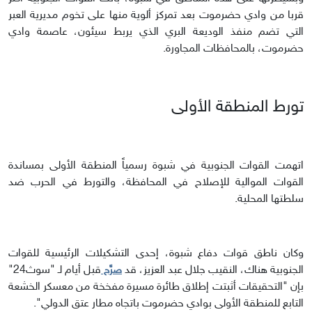
قربا من وادي حضرموت بعد تمركز ألوية منها على تخوم مديرية العبر
التي تضم منفذ الوديعة البري الذي يربط سيئون، عاصمة وادي
حضرموت، بالمحافظات المجاورة.
تورط المنطقة الأولى
اتهمت القوات الجنوبية في شبوة رسمياً المنطقة الأولى بمساندة
القوات الموالية للإصلاح في المحافظة، والتورط في الحرب ضد
سلطتها المحلية.
وكان ناطق قوات دفاع شبوة، إحدى التشكيلات الرئيسية للقوات
الجنوبية هناك، النقيب جلال عبد العزيز، قد
قبل أيام لـ "سوث24"
صرَّح
بإن "التحقيقات أثبتت إطلاق طائرة مسيرة مفخخة من معسكر الخشعة
التابع للمنطقة الأولى بوادي حضرموت باتجاه مطار عتق الدولي".