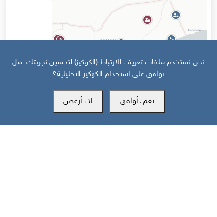
نحن نستخدم ملفات تعريف الارتباط (الكوكيز) لتحسين تجربتك. هل
توافق على استخدام الكوكيز التحليلية؟
نعم، أوافق
لا، أرفض
قبل 16 يوم
خارطة تفاعلية: تصعيد سعودي حوثي وهجمات على جبهات الجنوب
والساحل تخلّف 43 قتيلا