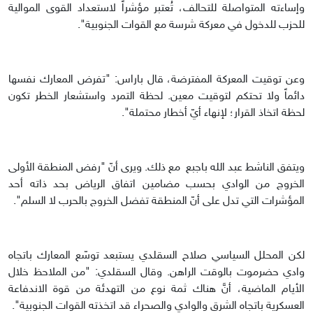
وإساءته المتواصلة للتحالف، تُعتبر مؤشراً لاستعداد القوى الموالية
للحزب للدخول في معركة شرسة مع القوات الجنوبية".
وعن توقيت المعركة المفترضة، قال باراس: "تفرض المعارك نفسها
دائماً ولا تحتكم لتوقيت معين. لحظة التمرد واستشعار الخطر تكون
لحظة اتخاذ القرار؛ لإنهاء أيّ أخطار محتملة".
ويتفق الناشط عبد الله باجبع مع ذلك. ويرى أنّ "رفض المنطقة الأولى
الخروج من الوادي بحسب مضامين اتفاق الرياض بحد ذاته أحد
المؤشرات التي تدل على أنّ المنطقة تفضل الخروج بالحرب لا السلم".
لكن المحلل السياسي صلاح السقلدي يستبعد توسّع المعارك باتجاه
وادي حضرموت بالوقت الراهن. وقال السقلدي: "من الملاحظ خلال
الأيام الماضية، أنَّ هناك ثمة نوع من التهدئة من قوة الاندفاعة
العسكرية باتجاه الشرق والوادي والصحراء قد اتخذته القوات الجنوبية".