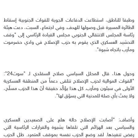
وطبقا للناطق، استطاعت الدفاعات الجوية للقوات الجنوبية إسقاط
الطائرة المسيرة قبل وصولها للهدف. وفي اجتماع، السبت، دعت هيئة
رئاسة المجلس الانتقالي الجنوبي مجلس القيادة الرئاسي إلى "وقف
التحشيد العسكري الذي يقوم به حزب الإصلاح في وادي حضرموت
ومأرب باتجاه شبوة".
وحول هذا، قال المحلل السياسي صلاح السقلدي لـ "سوث24":
"القوات الموالية لحزب الإصلاح تتلقى دعماً من المنطقة العسكرية
الأولى في سيئون ومأرب. كل هذا يؤكَّد حقيقة أنّ هذا الحزب مسلّح،
ولا يمتّ بأي صلة للمدنية التي يسوّق لها".
وأضاف: "أصابت الإصلاح حالة هلع على الصعيدين العسكري
والسياسي بعد الهزائم التي تلقاها بشبوة والقرارات الرئاسية التي
رفض تنفيذها. لقد وضع الحزب نفسه بموقف المتمرد. ظل الحزب