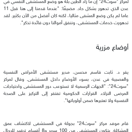
لمركز "سوث24" إن ما زاد الطين بلة هو وضع المستشفى النفسي في
عدن الذي تدهور بشكل حاد. مضيفًا: "عندما قدمنا إلى هنا قبل 11
عاما لم يكن وضع المشفى مثاليا، لكنه كان أفضل من الآن بكثير. لقد
تدهورت خدمات المستشفى، وننفق أموالنا دون فائدة تذكر".
أوضاع مزرية
يقر د. ثابت قاسم محسن، مدير مستشفى الأمراض النفسية
والعصبية في عدن، بسوء الأوضاع داخل المستشفى. وقال لمركز
"سوث24": "الجهات الرسمية لا تستوعب دور المستشفى واحتياجات
المرضى النزلاء. القرارات الحكومية تفتقر إلى التركيز على الصحة
النفسية ولا تعتبرها ضمن أولوياتها".
قام موفد مركز "سوث24" بجولة في المستشفى لاكتشاف عمق
المشكلة. يتكون المستشفى من 100 سرير و8 أقسام ترقيد للرجال