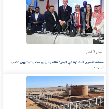
قبل 3 أيام
صفقة الأسرى المتعثرة في اليمن: قتلة ومروّجو مخدرات يثيرون غضب
الجنوب