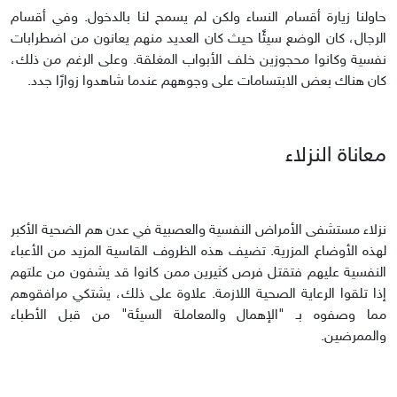
حاولنا زيارة أقسام النساء ولكن لم يسمح لنا بالدخول. وفي أقسام
الرجال، كان الوضع سيئًا حيث كان العديد منهم يعانون من اضطرابات
نفسية وكانوا محجوزين خلف الأبواب المغلقة. وعلى الرغم من ذلك،
كان هناك بعض الابتسامات على وجوههم عندما شاهدوا زوارًا جدد.
معاناة النزلاء
نزلاء مستشفى الأمراض النفسية والعصبية في عدن هم الضحية الأكبر
لهذه الأوضاع المزرية. تضيف هذه الظروف القاسية المزيد من الأعباء
النفسية عليهم فتقتل فرص كثيرين ممن كانوا قد يشفون من علتهم
إذا تلقوا الرعاية الصحية اللازمة. علاوة على ذلك، يشتكي مرافقوهم
مما وصفوه بـ "الإهمال والمعاملة السيئة" من قبل الأطباء
والممرضين.