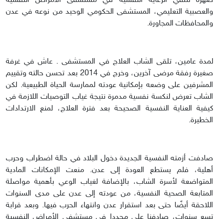
صهره لتلقي الرعاية النفسية في مستشفى الأمراض النفسية
والعصبية التعليمي، المستشفى الحكومي الوحيد من نوعه في عدن
والمحافظات المجاورة.
لمدة عامين، تلقى الشاب العلاج في المستشفى . عاش في غرفة
صغيرة رفقة مرضى آخرين، وخرج في 2014 بعد تحسن حالته وتقييم
المشرفين على وضعه بإمكانية عودته لممارسة الحياة الطبيعية. لكن
الشاب تعرض لنكسة نفسية مدمرة نتيجة غياب التوصيات اللازمة في
كيفية العناية النفسية الصحيحة بعد فترة العلاج، لمنع الارتدادات
الخطيرة.
صادفت أزمته النفسية الجديدة دخول البلاد في حالة اضطراب وحرب
أهلية، فلم يستطع العودة إلى عدن. منعت الإمكانات المادية
المتواضعة لأسرة الشاب، بالإضافة لغياب الوعي بأهمية مواصلة
المتابعة الصحية النفسية، من عودته إلى عدن على مدى السنوات
اللاحقة أيضًا حتى بعد استقرار عدن وانتهاء الحرب فيها. وبعد قرابة
تسع سنوات، صادفنا علي مجددا في مستشفى الأمراض النفسية