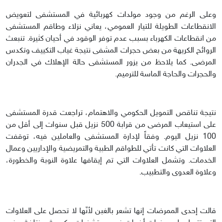
وعلى الرغم من وجود مولدات كهربائية في المستشفى لتعويض
الانقطاعات الطويلة للتيار العمومي، يعاني نزلاء وطاقم المستشفى
من انقطاعات الكهرباء بسبب عدم توفر الوقود في أحيان كثيرة. تنبعث
الروائح الكريهة من بعض حجرات المشفى نتيجة غياب التكييف وتكدس
المرضى. كما يلاحظ من يزور المستشفى حالة الإهلاك في الجدران
والحجرات والحاجة الماسة للترميم.
نتيجة تناقص التمويل الحكومي والاهتمام، تراجعت قدرة المستشفى
على استيعاب المرضى من قرابة 500 نزيل قبل سنوات إلى أقل من
100 نزيل اليوم. وفقاً لإدارة المستشفى والعاملين فيه، توقفت
العلاوات التي كانت تأتي للطواقم الطبية والتمريضية والإداريين وعمال
الخدمات. وتشمل العلاوات التي تم إيقافها علاوة النوبة والخطورة،
وعلاوة العدوى والتطبيب.
قالت إحدى الممرضات إنها تشعر بالغبن لأنّها لا تحصل على العلاوات