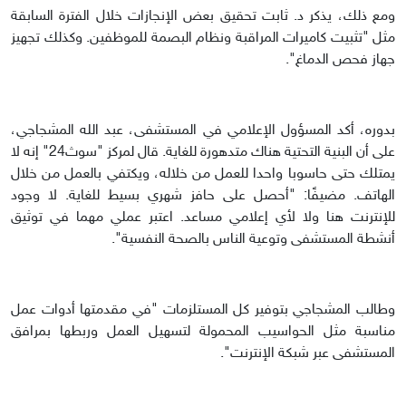
ومع ذلك، يذكر د. ثابت تحقيق بعض الإنجازات خلال الفترة السابقة
مثل "تثبيت كاميرات المراقبة ونظام البصمة للموظفين. وكذلك تجهيز
جهاز فحص الدماغ".
بدوره، أكد المسؤول الإعلامي في المستشفى، عبد الله المشجاجي،
على أن البنية التحتية هناك متدهورة للغاية. قال لمركز "سوث24" إنه لا
يمتلك حتى حاسوبا واحدا للعمل من خلاله، ويكتفي بالعمل من خلال
الهاتف. مضيفًا: "أحصل على حافز شهري بسيط للغاية. لا وجود
للإنترنت هنا ولا لأي إعلامي مساعد. اعتبر عملي مهما في توثيق
أنشطة المستشفى وتوعية الناس بالصحة النفسية".
وطالب المشجاجي بتوفير كل المستلزمات "في مقدمتها أدوات عمل
مناسبة مثل الحواسيب المحمولة لتسهيل العمل وربطها بمرافق
المستشفى عبر شبكة الإنترنت".