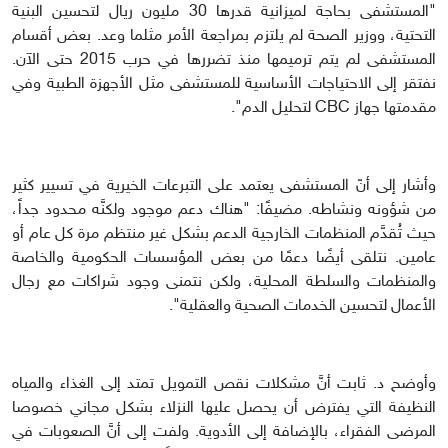
"المستشفى بحاجة لميزانية قدرها 30 مليون ريال لتحسين البنية
التحتية، ووزير الصحة لم يلتزم بمراجعة الأمر مثلما وعد. بعض أقسام
المستشفى لم يتم ترميمها منذ تضررها في حرب 2015 حتى الآن.
نفتقر إلى الاحتياجات الأساسية للمستشفى مثل الأجهزة الطبية وفي
مقدمتها جهاز CBC لتحليل الدم".
وأشار إلى أنّ المستشفى يعتمد على التبرعات الخيرية في تسيير كثير
من شؤونه ونشاطه. مضيفًا: "هناك دعم موجود ولكنَّه محدود جداً،
حيث تُقدَّم المنظمات الخارجية الدعم بشكل غير منتظم مرة كل عام أو
عامين. نتلقى أيضًا دعمًا من بعض المؤسسات الحكومية والخاصة
والمنظمات والسلطة المحلية، ولكن نتمنى وجود شراكات مع رجال
الأعمال لتحسين الخدمات الصحية والعقلية".
وأوضح د. ثابت أنَّ مشكلات نقص التمويل تمتد إلى الغذاء والمياه
النظيفة التي يفترض أن يحصل عليها النزلاء بشكل مجاني خصوصا
المرضى الفقراء، بالإضافة إلى الأدوية. ولفت إلى أنَّ الصعوبات في