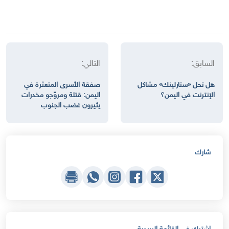
السابق:
التالي:
هل تحل «ستارلينك» مشاكل
صفقة الأسرى المتعثرة في
الإنترنت في اليمن؟
اليمن: قتلة ومروّجو مخدرات
يثيرون غضب الجنوب
شارك