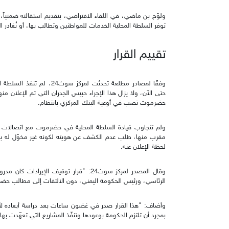
ولوّح بن ماضي، في اللقاء الافتراضي، بتقديم استقالته ضمنياً
توفر السلطة المحلية الخدمات للمواطنين وتطالب بها، أو نُغادر 
تقييم القرار
وفقًا لمصادر مطلعة تحدثت لم
حتى الآن، ولا يزال هذا الإجراء حبيس الجدران التي تم الإعلان م
حضرموت تصب في أوعية البنك المركزي بانتظام.
مقرب منها، طلب عدم الكشف عن هويته لكونه غير مخوّل له بالتص
لحظة الإعلان عنه.
وقال المصدر لمركز سوث24: "قرار توقيف الإ
الرئاسي، ورئيس الحكومة اليمني، دون الالتفات إلى مطالب حض
وأضاف: "هذا القرار صدر في غضون ساعات بعد دراسة أبعاده لأش
بمجرد أن تلتزم الحكومة بوعودها وتنفّذ المشاريع التي تعهّدت بها 