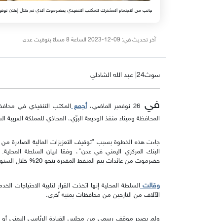
جانب من الاجتماع المشترك للمكتب التنفيذي بحضرموت الذي تم خلال إعلان توقيف إيرادات المحافظة، المكلا، 26 
آخر تحديث في: 09-12-2023 الساعة 8 مساءً بتوقيت عدن
سوث24| عبد الله الشادلي
في
أجمع
26 نوفمبر الماضي،
المكتب التنفيذي في محافظ
المحافظة وميناء منفذ الوديعة البرّي، المحاذي للمملكة العربية 
جاءت هذه الخطوة بسبب "توقيف التعزيزات المالية الصادرة من 
البنك المركزي اليمني في عدن"، وفقا لبيان السلطة المحلية. 
حضرموت من عائدات بيع المنفط المقدرة بنحو 20% خلال السنوات الماضية.
وقالت
السلطة المحلية إنها اتخذت القرار لتلبية الاحتياجات ا
الآلاف من النازحين من محافظات يمنية أخرى.
ولم يصدر موقف رسمي من مجلس القيادة الرئاسي اليمني أو الحك