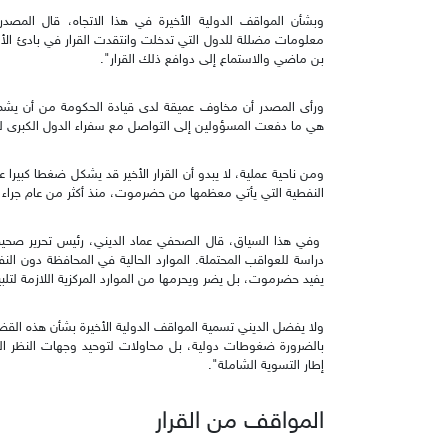
وبشأن المواقف الدولية الأخيرة في هذا الاتجاه، قال المصد
معلومات مضللة للدول التي تدخلت وانتقدت القرار في بادئ الأم
بن ماضي والاستماع إلى دوافع ذلك القرار".
ورأى المصدر أن مخاوف عميقة لدى قيادة الحكومة من أن يشمل ال
هي ما دفعت المسؤولين إلى التواصل مع سفراء الدول الكب
ومن ناحية عملية، لا يبدو أن القرار الأخير قد يشكل ضغطا كبيرا
النفطية التي يأتي معظمها من حضرموت، منذ أكثر من عام جراء 
وفي هذا السياق، قال الصحفي عماد الديني، رئيس تحرير صحيفة 
دراسة للعواقب المحتملة. الموارد الحالية في المحافظة دون النفط
يفيد حضرموت، بل يضر ويحرمها من الموارد المركزية اللازمة لتلبية
بالضرورة ضغوطات دولية، بل محاولات لتوحيد وجهات النظر الي
إطار التسوية الشاملة".
المواقف من القرار