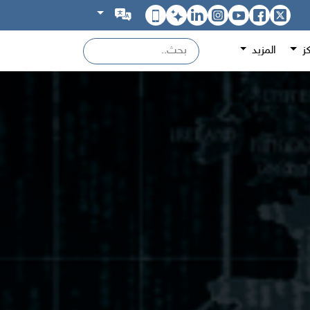
كز
المزيد