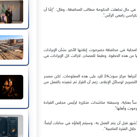
، في حال تجاهلت الحكومة مطالب المحافظة، وقال: "إمّا أن
الكراسي رافعي الرأس".
ركز سوث24، لم تنفذ السلطة المحلية في محافظة حضرموت إعلانها الأخير بشأن الإيرادات
نها عن هذه الخطوة. وطبقا للمصادر، لازالت كل الإيرادات في
ولم تتجاوب قيادة السلطة المحلية في حضرموت مع اتصالات أجراها مركز سوث24 للرد على هذه المعلومات. لكن مصدر
ريح لوسائل الإعلام، زعم أن القرار تم تنفيذه بالفعل من
يرادات كان مدروساً بعناية، وسبقته مناشدات متكررة لرئيس مجلس القيادة
رموت وأهلها".
هر قبل أن يتم العمل به، وسيتم إلغاؤه في ساعات أيضاً؛
خلال الفترة الماضية".