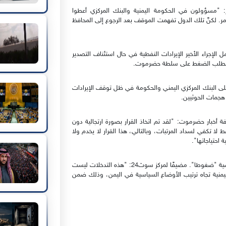
ر: "مسؤولون في الحكومة اليمنية والبنك المركزي أعطوا
ر. لكنَّ تلك الدول تفهمت الموقف بعد الرجوع إلى المحافظ
إجراء الأخير الإيرادات النفطية في حال استئناف التصدير
رى لطلب الضغط على سلطة حضرموت.
 على البنك المركزي اليمني والحكومة في ظل توقف الإيرادات
هجمات الحوثيين.
أخبار حضرموت: "لقد تم اتخاذ القرار بصورة ارتجالية دون
 لا تكفي لسداد المرتبات، وبالتالي، هذا القرار لا يخدم ولا
 احتياجاتها".
ولا يفضل الديني تسمية المواقف الدولية الأخيرة بشأن هذه القضية "ضغوطا". مضيفًا لمركز سوث24: "هذه التدخلات ليست
منية تجاه ترتيب الأوضاع السياسية في اليمن، وذلك ضمن