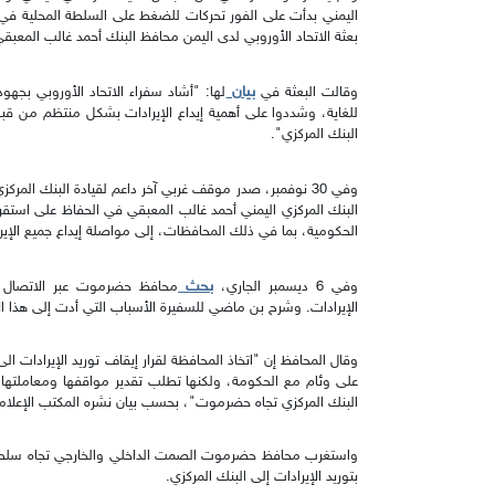
بعثة الاتحاد الأوروبي لدى اليمن محافظ البنك أحمد غالب المعبقي
بيان
وقالت البعثة في
لها: "أشاد سفراء الاتحاد الأوروبي بج
للغاية، وشددوا على أهمية إيداع الإيرادات بشكل منتظم من 
البنك المركزي".
وفي 30 نوفمبر، صدر موقف غربي آخر داعم لقيادة البنك المركزي.
البنك المركزي اليمني أحمد غالب المعبقي في الحفاظ على استق
الحكومية، بما في ذلك المحافظات، إلى مواصلة إيداع جميع الإير
بحث
وفي 6 ديسمبر الجاري،
محافظ حضرموت عبر الاتصال ا
الإيرادات. وشرح بن ماضي للسفيرة الأسباب التي أدت إلى هذا ال
وقال المحافظ إن "اتخاذ المحافظة لقرار إيقاف توريد الإيرادات 
على وئام مع الحكومة، ولكنها تطلب تقدير مواقفها ومعاملتها
البنك المركزي تجاه حضرموت"، بحسب بيان نشره المكتب الإعلام
واستغرب محافظ حضرموت الصمت الداخلي والخارجي تجاه سلطة
بتوريد الإيرادات إلى البنك المركزي.