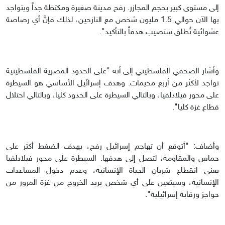
إلى مستوى كبير بحجم المجازر. رفح مدينة صغيرة ومكتظة جداً ويتواجد
بها الآن حوالي 1.5 مليون شخص مع النازحين، لذلك فإنَّ أي رصاصة
عشوائية تُطلق ستصيب هدفاً بالتأكيد".
وأشار الصحفي الفلسطيني إلى أنه "على الحدود المصرية الفلسطينية
تواجد لأكثر من أربع مخيمات. وهدف إسرائيل الأساسي هو السيطرة
على محور فيلادلفيا، وبالتالي السيطرة على الحدود كليا، وبالتالي احتلال
قطاع غزة كليا".
وأضاف: "أتوقع أن تهاجم إسرائيل رفح، بهدف الضغط أكثر على
حماس والمقاومة، لتصل إلى هدفها. السيطرة على محور فيلادلفيا
يعني انقطاع شريان الحياة الإنسانية، وعدم دخول المساعدات
الإنسانية، وسيتعين على أي شخص يريد الخروج من غزة المرور من
حواجز ورقابة إسرائيلية".