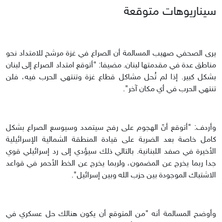
سيناريوهات متوقعة
يرى الصحفي صهيب المسالمة أن الصراع في غزة مرشح للامتداد نحو
مناطق عدة في مقدمتها لبنان. مضيفا: "أتوقع امتداد الصراع إلى لبنان
بشكل كبير. إذا لم تُحل مشاكل قطاع غزة وتنتهي الحرب فيه، فلن
تنتهي الحرب في أي مكان آخر".
وأردف: "أتوقع أنّ الهجوم على رفح سيتمدد وسيوسع الصراع بشكل
كامل خاصة بعد الضربة على قيادة المنطقة الشمالية الإسرائيلية
الأخيرة في صفد اللبنانية. بالتالي ذلك سيؤدي إلى رد إسرائيلي قوي
جدا ربما يخرج عن المضمون، ولربما يخرج عن الخط الأحمر في قواعد
الاشتباك الموجودة بين حزب الله وبين إسرائيل".
وأوضح المسالمة أنه "من المتوقع أن يكون هنالك حل عسكري في