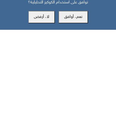
توافق على استخدام الكوكيز التحليلية؟
قبل 5 أشهر
نعم، أوافق
لا، أرفض
مستقبل ومحددات التحالفات الناشئة في منطقة الشرق الأوسط
مركز سوث24 للأخبار والدراسات
مكتب عدن