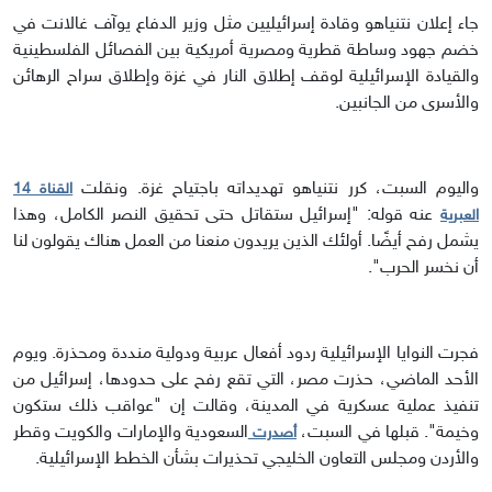
جاء إعلان نتنياهو وقادة إسرائيليين مثل وزير الدفاع يوآف غالانت في
خضم جهود وساطة قطرية ومصرية أمريكية بين الفصائل الفلسطينية
والقيادة الإسرائيلية لوقف إطلاق النار في غزة وإطلاق سراح الرهائن
والأسرى من الجانبين.
واليوم السبت، كرر نتنياهو تهديداته باجتياح غزة. ونقلت
القناة 14
عنه قوله: "إسرائيل ستقاتل حتى تحقيق النصر الكامل، وهذا
العبرية
يشمل رفح أيضًا. أولئك الذين يريدون منعنا من العمل هناك يقولون لنا
أن نخسر الحرب".
فجرت النوايا الإسرائيلية ردود أفعال عربية ودولية منددة ومحذرة. ويوم
الأحد الماضي، حذرت مصر، التي تقع رفح على حدودها، إسرائيل من
تنفيذ عملية عسكرية في المدينة، وقالت إن "عواقب ذلك ستكون
وخيمة". قبلها في السبت،
السعودية والإمارات والكويت وقطر
أصدرت
والأردن ومجلس التعاون الخليجي تحذيرات بشأن الخطط الإسرائيلية.