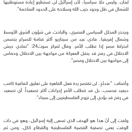
لبنان، وليس حلا سياسيا، لأن إسرائيل لن تستطيع إعادة مستوطنيها
للشمال في ظل وجود حزب الله وسلاحه على الحدود المتاخمة".
ويحذر المحلل السياسي المصري، والباحث في شؤون الشرق الأوسط
وشمال إفريقيا، فادي عيد من سيناريو أكثر قتامة للصراع يتضمن
انخراط مصر إذا تطلب الأمر. وقال لمركز سوث24: "تمادي جيش
الاحتلال في رفح قد ينقل المعركة من مواجهة بين الاحتلال وحماس
إلى مواجهة بين الاحتلال ومصر".
وأضاف: "عندئذٍ، لن تقتصر ردة فعل القاهرة على تعليق اتفاقية كامب
ديفيد فحسب، بل قد تتطلب الأمر إجراءات أكثر تصعيداً. أي تصعيد
في رفح قد يؤدي إلى نزوح الفلسطينيين إلى سيناء".
ولفت إلى أنّ هذا هو الهدف الذي تسعى إليه إسرائيل، وهو في ذات
الوقت يعني تصفية القضية الفلسطينية والقطاع ككل، ومن ثم