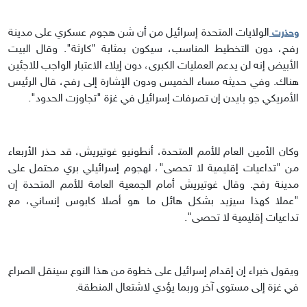
الولايات المتحدة إسرائيل من أن شن هجوم عسكري على مدينة
وحذرت
رفح، دون التخطيط المناسب، سيكون بمثابة "كارثة". وقال البيت
الأبيض إنه لن يدعم العمليات الكبرى، دون إيلاء الاعتبار الواجب للاجئين
هناك. وفي حديثه مساء الخميس ودون الإشارة إلى رفح، قال الرئيس
الأمريكي جو بايدن إن تصرفات إسرائيل في غزة "تجاوزت الحدود".
وكان الأمين العام للأمم المتحدة، أنطونيو غوتيريش، قد حذر الأربعاء
من "تداعيات إقليمية لا تحصى"، لهجوم إسرائيلي بري محتمل على
مدينة رفح. وقال غوتيريش أمام الجمعية العامة للأمم المتحدة إن
"عملا كهذا سيزيد بشكل هائل ما هو أصلا كابوس إنساني، مع
تداعيات إقليمية لا تحصى".
ويقول خبراء إن إقدام إسرائيل على خطوة من هذا النوع سينقل الصراع
في غزة إلى مستوى آخر وربما يؤدي لاشتعال المنطقة.