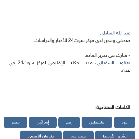
عبد الله الشادلي
صحفي ومحرر لدى مركز سوث24 للأخبار والدراسات.
- شارك في تحرير المادة:
يعقوب السفياني
، مدير المكتب الإقليمي لمركز سوث24 في
عدن.
الكلمات المفتاحية:
غزة
فلسطين
رفح
إسرائيل
مصر
الشرق الأوسط
حرب غزة
طوفان الأقصى