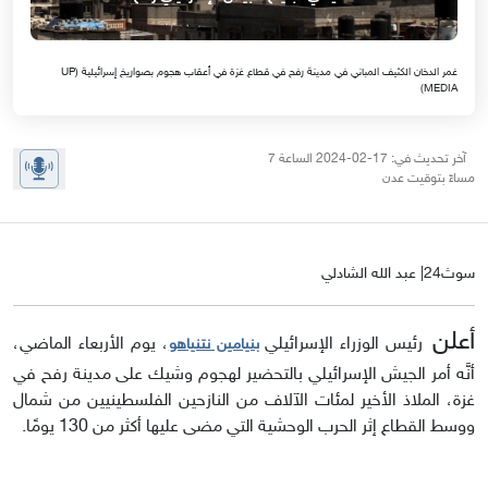
غمر الدخان الكثيف المباني في مدينة رفح في قطاع غزة في أعقاب هجوم بصواريخ إسرائيلية (UP
MEDIA)
آخر تحديث في: 17-02-2024 الساعة 7
مساءً بتوقيت عدن
سوث24| عبد الله الشادلي
أعلن
رئيس الوزراء الإسرائيلي
، يوم الأربعاء الماضي،
بنيامين نتنياهو
أنَّه أمر الجيش الإسرائيلي بالتحضير لهجوم وشيك على مدينة رفح في
غزة، الملاذ الأخير لمئات الآلاف من النازحين الفلسطينيين من شمال
ووسط القطاع إثر الحرب الوحشية التي مضى عليها أكثر من 130 يومًا.