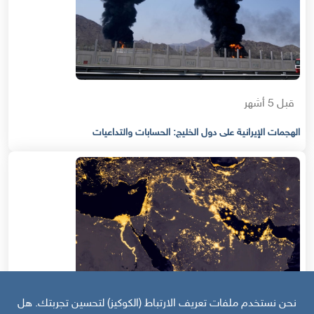
قبل 5 أشهر
الهجمات الإيرانية على دول الخليج: الحسابات والتداعيات
نحن نستخدم ملفات تعريف الارتباط (الكوكيز) لتحسين تجربتك. هل