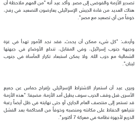
تصدير الأزمة والفوضى إلى مصر. وأكد عيد أنه "من المهم ملاحظة أن
هناك العديد من قادة الجيش الإسرائيلي يعارضون التصعيد في رفح،
خوفاً من أي تصعيد مع مصر".
وأردف: "كل شيء ممكن أن يحدث. فقد نجد الأمور تهدأ في غزة
وجبهة جنوب إسرائيل، وفي المقابل، تندلع الأوضاع في جبهتها
الشمالية مع حزب الله. ولا يمكن استبعاد تكرار المأساة في جنوب
لبنان".
ويرى عيد أن استمرار الاشتراط الإسرائيلي بإفراج حماس عن جميع
الأسرى قبل وقف الحرب سوف يطيل أمد الأزمة. مضيفا: "هذه الأزمة
قد تستمر إلى منتصف العام الجاري أو حتى نهايته في ظل أيضاً رغبة
نتنياهو الحفاظ على مكانته ومنصبه وخوفاً من المحاكمة بعد الفشل
الذريع لأجهزة نظامه في معركة 7 أكتوبر".