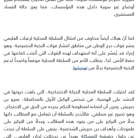
أوضاع غير سوية داخل هذه المؤسسات، مما يعزز حالة الفساد
المستشري.
كما أنّ هناك أيضاً مخاوف من امتثال السلطة المحلية لرغبات العليمي
بنشر قوات درع الوطن في مناطق انتشار قوات النخبة الحضرمية، وهو
إجراء قد يُفسّر على أنه استهداف لهذه القوات التي أثبتت كفاءتها في
حفظ الأمن. لذا، يتطلب الأمر من السلطة المحلية موقفاً واضحاً لدعم
النخبة الحضرمية بدلاً من
.
تهميشها
لقد اختزلت السلطة المحلية الحركة الاحتجاجية، التي بلغت ذروتها في
الحشد على الهضبة، في شخص الوكيل الأول بالمحافظة، عمرو بن
حبريش. وترى أن انتماءه لمنظومة الحكم يجرده من الحق في الاحتجاج،
وهو تصور غير منطقي. فالأجدر بالسلطة أن تتعامل مع المطالب ذاتها
بدلاً من التركيز على من يقود هذه المطالب. وبدلاً من التركيز على
طموحات وأهداف بن حبريش الشخصية، ينبغي على السلطة أن تبحث
عن حلول حقيقية للمشكلة بعيداً عن تدخلات لجان العليمي، التي