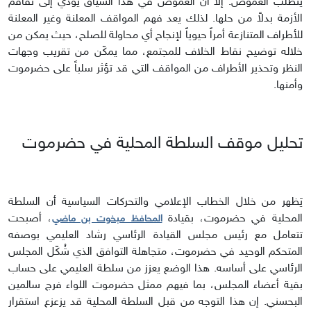
يتطلب الغموض. إلا أن الغموض في هذا السياق يؤدي إلى تفاقم
الأزمة بدلاً من حلها. لذلك يعد فهم المواقف المعلنة وغير المعلنة
للأطراف المتنازعة أمراً حيوياً لإنجاح أي محاولة للصلح، حيث يمكن من
خلاله توضيح نقاط الخلاف للمجتمع، مما يمكّن من تقريب وجهات
النظر وتحذير الأطراف من المواقف التي قد تؤثر سلباً على حضرموت
وأمنها.
تحليل موقف السلطة المحلية في حضرموت
يَظهر من خلال الخطاب الإعلامي والتحركات السياسية أن السلطة
المحلية في حضرموت، بقيادة
، أصبحت
المحافظ مبخوت بن ماضي
تتعامل مع رئيس مجلس القيادة الرئاسي رشاد العليمي بوصفه
المتحكم الوحيد في حضرموت، متجاهلة التوافق الذي شُكّل المجلس
الرئاسي على أساسه. هذا الوضع يعزز من سلطة العليمي على حساب
بقية أعضاء المجلس، بما فيهم ممثل حضرموت اللواء فرج سالمين
البحسني. إن هذا التوجه من قبل السلطة المحلية قد يزعزع استقرار