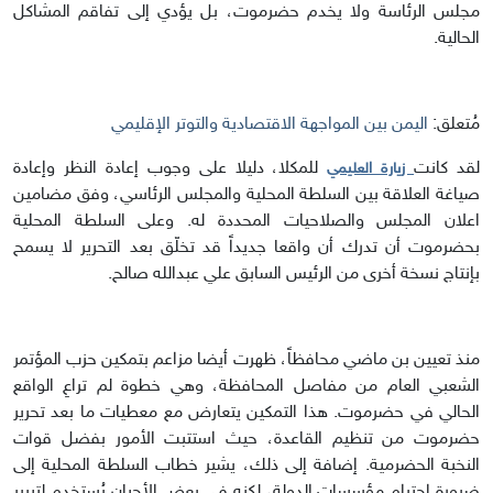
مجلس الرئاسة ولا يخدم حضرموت، بل يؤدي إلى تفاقم المشاكل
الحالية.
مُتعلق:
اليمن بين المواجهة الاقتصادية والتوتر الإقليمي
لقد كانت
للمكلا، دليلا على وجوب إعادة النظر وإعادة
زيارة العليمي
صياغة العلاقة بين السلطة المحلية والمجلس الرئاسي، وفق مضامين
اعلان المجلس والصلاحيات المحددة له. وعلى السلطة المحلية
بحضرموت أن تدرك أن واقعا جديداً قد تخلّق بعد التحرير لا يسمح
بإنتاج نسخة أخرى من الرئيس السابق علي عبدالله صالح.
منذ تعيين بن ماضي محافظاً، ظهرت أيضا مزاعم بتمكين حزب المؤتمر
الشعبي العام من مفاصل المحافظة، وهي خطوة لم تراعِ الواقع
الحالي في حضرموت. هذا التمكين يتعارض مع معطيات ما بعد تحرير
حضرموت من تنظيم القاعدة، حيث استتبت الأمور بفضل قوات
النخبة الحضرمية. إضافة إلى ذلك، يشير خطاب السلطة المحلية إلى
ضرورة احترام مؤسسات الدولة، لكنه في بعض الأحيان يُستخدم لتبرير