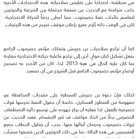
في منطقته، احتجاجاً على تقليص صلاحياته. هذه الاحتجاجات الأخيرة
جاءت متزامنة مع الحديث عن صفقة محتملة بين الشرعية والحوثيين
لتقاسم عائدات نفط حضرموت، مما أعطى زخماً للحركة الاحتجاجية،
لكن في الوقت ذاته يُلزم عمرو بإعلان موقف صريح من هذه الترتيبات.
كما أن تراجع صلاحيات بن حبريش وتفكك مؤتمر حضرموت الجامع
بفعل تشكيل كيان موازٍ، أدى إلى تراجع فاعلية حركته الاحتجاجية مقارنة
بما كان عليه الحال في هبة 2013. لذا، كان من الأجدر به تصحيح
أوضاع مؤتمر حضرموت الجامع قبل الشروع في أي تصعيد.
كذلك فإنّ دعوة بن حبريش للسيطرة على مقدرات المحافظة غير
مفهومة من المنظور العسكري، خاصة أن حقول النفط تحرسها قوات
حضرمية بالفعل. لذا فعليه أن يركز جهوده على توسيع دائرة الاصطفاف
الحضرمي بدلاً من اتخاذ مواقف قد تثير الانقسام. فعند الحديث عن
ثروات حضرموت وحرمان أبنائها منها، يجب أن يتناول الخطاب جميع
المتسببين في هذه الحالة، بما في ذلك الحوثيين الذين قصفوا منشآت