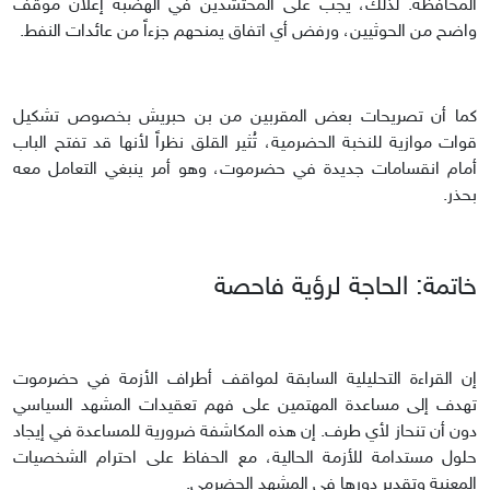
المحافظة. لذلك، يجب على المحتشدين في الهضبة إعلان موقف
واضح من الحوثيين، ورفض أي اتفاق يمنحهم جزءاً من عائدات النفط.
كما أن تصريحات بعض المقربين من بن حبريش بخصوص تشكيل
قوات موازية للنخبة الحضرمية، تُثير القلق نظراً لأنها قد تفتح الباب
أمام انقسامات جديدة في حضرموت، وهو أمر ينبغي التعامل معه
بحذر.
خاتمة: الحاجة لرؤية فاحصة
إن القراءة التحليلية السابقة لمواقف أطراف الأزمة في حضرموت
تهدف إلى مساعدة المهتمين على فهم تعقيدات المشهد السياسي
دون أن تنحاز لأي طرف. إن هذه المكاشفة ضرورية للمساعدة في إيجاد
حلول مستدامة للأزمة الحالية، مع الحفاظ على احترام الشخصيات
المعنية وتقدير دورها في المشهد الحضرمي.