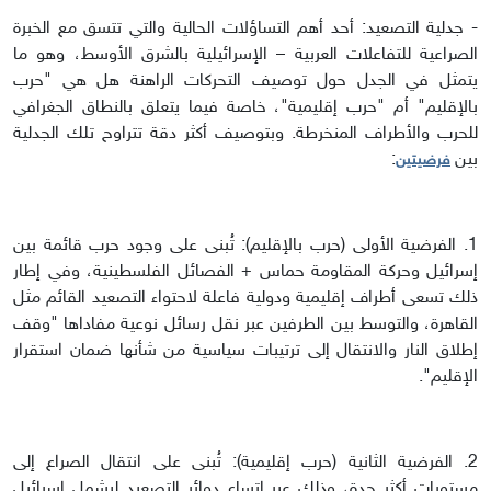
- جدلية التصعيد: أحد أهم التساؤلات الحالية والتي تتسق مع الخبرة
الصراعية للتفاعلات العربية – الإسرائيلية بالشرق الأوسط، وهو ما
يتمثل في الجدل حول توصيف التحركات الراهنة هل هي "حرب
بالإقليم" أم "حرب إقليمية"، خاصة فيما يتعلق بالنطاق الجغرافي
للحرب والأطراف المنخرطة. وبتوصيف أكثر دقة تتراوح تلك الجدلية
بين
:
فرضيتين
1. الفرضية الأولى (حرب بالإقليم): تُبنى على وجود حرب قائمة بين
إسرائيل وحركة المقاومة حماس + الفصائل الفلسطينية، وفي إطار
ذلك تسعى أطراف إقليمية ودولية فاعلة لاحتواء التصعيد القائم مثل
القاهرة، والتوسط بين الطرفين عبر نقل رسائل نوعية مفاداها "وقف
إطلاق النار والانتقال إلى ترتيبات سياسية من شأنها ضمان استقرار
الإقليم".
2. الفرضية الثانية (حرب إقليمية): تُبنى على انتقال الصراع إلى
مستويات أكثر حدة، وذلك عبر اتساع دوائر التصعيد ليشمل إسرائيل