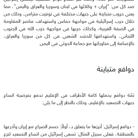
ضد كل من: "إيران + وكلائها في لبنان وسوريا والعراق واليمن"، مما
يعني حروب متباينة على جبهات مختلفة في توقيت متزامن، وذلك من
خلال حرب إسرائيلية في مواجهة حماس واستهداف عناصر المقاومة
في الضفة الغربية، وكذلك حربها في مواجهة حزب الله في الجنوب
اللبناني، واستهدافها للحشد الشعبي في كل من سوريا والعراق،
بالإضافة إلى مناوراتها مع جماعة الحوثي في اليمن.
دوافع متباينة
ثمّة دوافع يحملها كافة الأطراف في الإقليم تدفع بفرضية اتساع
جبهات التصعيد بالإقليم، وذلك بالنظر إلى ما يلي:
- دوافع إسرائيل: أبرزها ما يتعلق بـ، أولاً: حسم الصراع مع إيران وأذرعها
بالمنطقة، فعلى سبيل المثال: تسعى إسرائيل من اتساع التصعيد لنزع