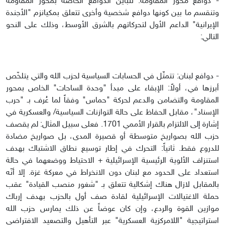
- دوافع محور المقاومة: تتباين الدوافع الخاصة بمحور المقاومة
وتنقسم ما بين كونها دوافع شخصية وأخرى تتعلق بمكيانزم "الأجندة
الإيرانية" الداعم الأول لتحركاتهم بالشرق الأوسط، وذلك على النحو
التالي:
- دوافع لبنان: تتمثّل في الحسابات السياسية لحزب الله والتي يتلخّص
أبرزها في، أولاً: الإبقاء على مبدأ "وحدة الساحات" الخاص بمحور
المقاومة والتضامن والدعم لحركة "حماس" وفقاً لما عُرف بـ "حرب
الإسناد"، مقابل الحفاظ على حالة التوازنات السياسية/ والعسكرية في
إشارة إلى الالتزام بالقرار الأممي 1701. فعلى سبيل المثال: لم يقصف
حزب الله بصواريخ متوسطة أو قصيرة المدى، بل صواريخ مضادة
للدروع فقط. ثانياً: التحرك في إطار توسيع نطاق الاشتباك بهدف
استنزاف الألوية الرئيسية الإسرائيلية + الاحتياط ووضعهما في حالة
استعداد على الحدود مع لبنان دون الانخراط في معركة غزة. إلا أنّه
بالمقابل لازال هناك إشكالية تتعلق بـ "شغور منصب القيادة" عقب
حملة الاغتيالات الإسرائيلية لقادة صف أول بالحزب بهدف إرباك
موازين القوة والردع، وإن كان عوضاً عن ذلك يمارس حزب الله
استراتيجية "اللامركزية العسكرية" عبر التأهيل والتصعيد الافتراضي