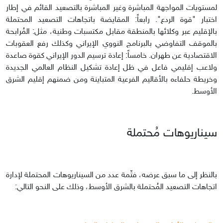
لمستويات المواجهة المباشرة وغير المباشرة بالتصعيد القائم في إطار
اختبار "قوة الردع". رابعاً: المقايضة باتجاهات التصعيد المحتملة
بالإقليم عبر وكلائها بالمنطقة مقابل مكتسبات وطنية، مثل: المُرابحة
بالموقف التفاوضي بالبرنامج النووي الإيراني وكذلك رفع العقوبات
الاقتصادية عن طهران. خامساً: إعادة ترسيم الدور الإيراني كقوة صاعدة
ولاعب إقليمي فاعل في ظل إعادة تشكيل النظام العالمي الجديدة
وخريطة حلفاءه بالأقاليم الفرعية المتباينة ومن ضمنهم إقليم الشرق
الأوسط.
سيناريوهات مُحتملة
بالنظر إلى ما سبق عرضه، فثّمة عدد من السيناريوهات المحتملة لإدارة
اتجاهات التصعيد المُحتملة بالشرق الأوسط، وذلك على النحو التالي: