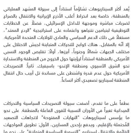
يُعد أكثر السيناريوهات تشاؤماً استناداً إلى سيولة المشهد العملياتي
بالمنطقة، خاصة بعد انخراط أغلب الأذرع الإيرانية والانتقال بالصراع
لضربات مباشرة وموجهة للداخل الإسرائيلي، فضلاً عن الخطابات
التوظيفية لبنيامين نتنياهو واعتماده على استراتيجية "الردع الممتد"،
مستغلاً في ذلك الدعم السياسي والمادي للولايات المتحدة الأمريكية.
إلا أنّه بالمقابل، هناك كوابح للتحركات المتباينة لجيش الاحتلال على
مختلف الجبهات شمالاً وجنوباً، أبرزها، أولاً: تقليص الوجود النسبي
الأمريكي بالمنطقة استناداً لرؤيتها حول الخروج من المنطقة والاستدارة
نحو الشرق الآسيوي ومنطقة الإندو- باسيفيك. ثانياً: التصريحات
الأمريكية حول عدم قدرة واشنطن على مساندة تل أبيب حال انتقال
المنطقة لسيناريو تصعيدي أكثر اتساعاً.
عطفاً على ما تقدم، أضفت سيولة التصريحات السياسية والتحركات
الميدانية تغيراً في الأوزان النسبية للقوى الفاعلة بالمنطقة. على نحو
ما يؤسس لسيناريوهات "النهايات المفتوحة" لاتجاهات التصعيد
المُحتملة بالإقليم، ويدفع بإحدى المسارين، الأول: تطويق المواجهات
القائمة والانتقال لسيناريو "التسوية السياسية المتوازنة" على نحو ما