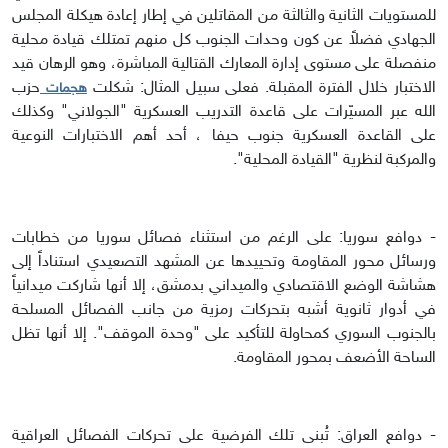
للمستويات الثانية والثالثة من المقاتلين في إطار إعادة هيكلة المجلس
الجهادي فضلاً عن كون وحدات الجنوب كل منهم تمتلك قيادة محلية
منفصلة على مستوى إدارة المعارك القتالية المباشرة، وهو الرهان قيد
الاختبار خلال الفترة المقبلة. فعلى سبيل المثال: شكلت
حزب
هجمات
الله عبر المسيّرات على قاعدة التدريب العسكرية "الجولاني" وكذلك
على القاعدة العسكرية جنوب حيفا ، أحد أهم الاختبارات النوعية
والمركبة لنظرية "القيادة المحلية".
- دوافع سوريا: على الرغم من استثناء فصائل سوريا من خطابات
ورسائل محور المقاومة وتحييدها عن المشهد التصعيدي استناداً إلى
هشاشة الوضع الاقتصادي والميداني بدمشق، إلا أنها شاركت ميدانياً
في أدوار ثانوية أشبه بتحركات رمزية من جانب الفصائل المسلحة
بالجنوب السوري كمحاولة للتأكيد على "وحدة الموقف". إلا أنها تظل
الساحة الأضعف بمحور المقاومة.
- دوافع العراق: تُبنى تلك الفرضية على تحركات الفصائل العراقية