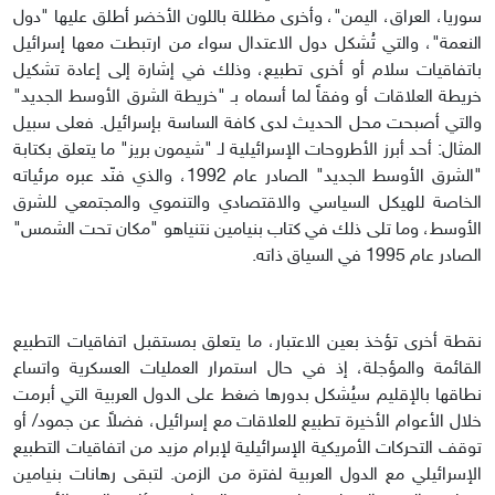
سوريا، العراق، اليمن"، وأخرى مظللة باللون الأخضر أطلق عليها "دول
النعمة"، والتي تُشكل دول الاعتدال سواء من ارتبطت معها إسرائيل
باتفاقيات سلام أو أخرى تطبيع، وذلك في إشارة إلى إعادة تشكيل
خريطة العلاقات أو وفقاً لما أسماه بـ "خريطة الشرق الأوسط الجديد"
والتي أصبحت محل الحديث لدى كافة الساسة بإسرائيل. فعلى سبيل
المثال: أحد أبرز الأطروحات الإسرائيلية لـ "شيمون بريز" ما يتعلق بكتابة
"الشرق الأوسط الجديد" الصادر عام 1992، والذي فنّد عبره مرئياته
الخاصة للهيكل السياسي والاقتصادي والتنموي والمجتمعي للشرق
الأوسط، وما تلى ذلك في كتاب بنيامين نتنياهو "مكان تحت الشمس"
الصادر عام 1995 في السياق ذاته.
نقطة أخرى تؤخذ بعين الاعتبار، ما يتعلق بمستقبل اتفاقيات التطبيع
القائمة والمؤجلة، إذ في حال استمرار العمليات العسكرية واتساع
نطاقها بالإقليم سيُشكل بدورها ضغط على الدول العربية التي أبرمت
خلال الأعوام الأخيرة تطبيع للعلاقات مع إسرائيل، فضلاً عن جمود/ أو
توقف التحركات الأمريكية الإسرائيلية لإبرام مزيد من اتفاقيات التطبيع
الإسرائيلي مع الدول العربية لفترة من الزمن. لتبقى رهانات بنيامين