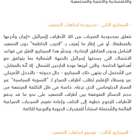
والاقتصادية والأمنية والمجتمعية.
- السيناريو الثاني - محدودية اتجاهات التصعيد:
تتعلق بمحدودية الضربات بين كلا الأطراف (إسرائيل +إيران وأذرعها
بالمنطقة)، أو في إطار ما يُعرف بـ "الحرب الخاطفة" دون التصعيد
الشامل ودون المناطق الرمادية، ويحفّز هذا السيناريو التغيّر في قواعد
الاشتباك التي رسختها إسرائيل بالجبهة الشمالية بما يتوافق مع
أهدافها الخاصة، والتي أبرزها عودة النازحين للشمال. إلا أنّه بالمقابل،
من المُحتمل أن ينتهي ذلك السيناريو - حال حدوثه - بالتدخل الأمريكي
عبر وسطاء الإقليم لطلب أطراف الصراع لـ "التسوية السياسية" عبر
المسار الدبلوماسي الذي ترعاه، خاصة في ظل التكلفة المرتفعة من
حجم الخسائر المتوقعة بين أطراف التصعيد على نحو ما قد يدفع
الأطراف للرجوع خطوة إلى الخلف وإعادة تقييم السرديات الصراعية
القائمة والمُحتملة استناداً للمقدرات الحيوية والنوعية للكافة.
- السيناريو الثالث - توسيع اتجاهات التصعيد: