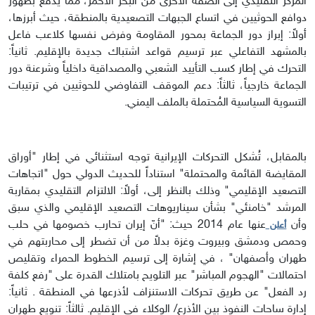
المركز التقليدي إلى الضفة الأخرى من البحر الأحمر، مما يدفع بظهور
دوافع الحوثيين في اتساع الجبهات التصعيدية بالمنطقة، حيث أبرزها،
أولاً: إبراز دور الجماعة بمحور المقاومة وفرض نفسها كلاعب فاعل
بالمشهد التفاعلي عبر ترسيم قواعد اشتباك جديدة بالإقليم. ثانياً:
التحرك في إطار كسب التأييد الشعبي والمصداقية داخلياً وشرعنة دور
الجماعة خارجياً، ثالثاً: دعم الموقف التفاوضي للحوثيين في ترتيبات
التسوية السياسية المُحتملة بالملف اليمني.
بالمقابل، تُشكل التحركات الإيرانية توجه استثنائي في إطار "أوراق
المقايضة القائمة والمحتملة" استناداً للحديث الدولي حول "اتجاهات
التصعيد الإقليمي" وذلك بالنظر إلى، أولاً: الالتزام التقليدي بمقاربة
المرشد "خامنئي" بشأن سيناريوهات التصعيد الإقليمي والذي سبق
وأن
عنها عام 2014 حيث: "أنّ إيران تحارب خصومها في حلب
أعلن
وحمص ودمشق وبيروت وغزة بدلاً من أن تضطر إلى محاربتهم في
طهران وأصفهان" ، في إشارة إلى ترسيم الخطوط الحمراء وتقليص
احتمالات "الهجوم المباشر" عبر التلويح بامتلاك القدرة على "رفع كلفة
رد الفعل" عن طريق تحركات الاستنزاف لأذرعها في المنطقة . ثانياً:
إدارة ساحات النفوذ بين الأذرع/ الوكلاء في الإقليم. ثالثاً: تنويع طهران