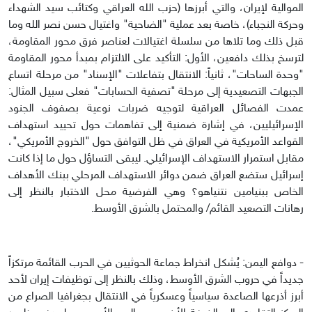
الموالية لإيران، والتي أبرزها (حزب الله العراقي وكتائب سيد الشهداء
وحركة النجباء)، خاصة بعد عملية "الضاحية" واغتيال حسن نصر الله وما
قبل ذلك وما تلاها من سلسلة اغتيالات لعناصر فرق محور المقاومة،
لترسخ بذلك دافعين، الأول: التأكيد على الالتزام بمبدأ محور المقاومة
"وحدة الساحات"، ثانياً: الانتقال بتفاعلات "الإسناد" من مرحلة اتساع
الجبهات التصعيدية إلى مرحلة "تصفية الحسابات" فعلى سبيل المثال:
عمدت الفصائل العراقية لتوجيه ضربات نوعية بصفوف الجنود
الإسرائيليين، في إشارة ضمنية إلى تفاهمات حول تحييد استهداف
القواعد الأمريكية في العراق في ظل التوافق حول "الخروج الأمريكي"،
مقابل استمرار الاستهداف الإسرائيلي. ليبقى التساؤل حول ما إذا كانت
إسرائيل ستضع العراق ضمن دوائر الاستهداف المرحلي ببنك الأهداف
الخاص ببنيامين نتنياهو؟ وهي الفرضية محل الاختبار بالنظر إلى
رهانات التصعيد القائم/ والمحتمل بالشرق الأوسط.
- دوافع اليمن: يُشكل انخراط جماعة الحوثيين في الحرب القائمة مرتكزاً
جديداً في حروب الشرق الأوسط، وذلك بالنظر إلى توظيفات إيران لأحد
أبرز أذرعها الصاعدة سياسياً وعسكرياً في الانتقال بجغرافيا الصراع من