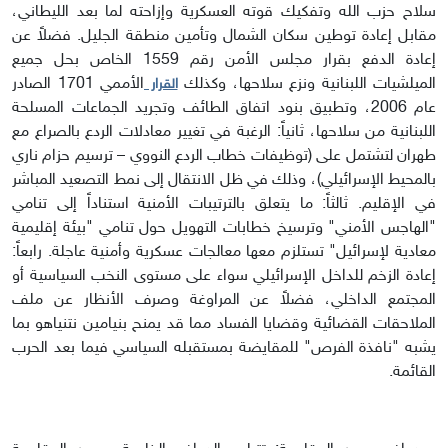
سلاح حزب الله وتفكيك قوته العسكرية وإزاحته لما بعد الليطاني،
مقابل إعادة توطين سكان الشمال وتأمين منطقة الجليل. فضلاً عن
إعادة الدفع بقرار مجلس الأمن رقم 1559 الخاص بحل جميع
الميلشيات اللبنانية ونزع سلاحها، وكذلك
الأممي 1701 الصادر
القرار
عام 2006، وتطبيق بنود اتفاق الطائف وتجريد الجماعات المسلحة
اللبنانية من سلاحها، ثانياً: الرغبة في تغيير معادلات الردع بالصراع مع
طهران لتشتمل على (توظيفات خطاب الردع النووي – ترسيم حزام ناري
بالمحيط الإسرائيلي)، وذلك في ظل الانتقال إلى نمط التصعيد المباشر
في الإقليم. ثالثاً: ما يتعلق بالترتيبات الأمنية استناداً إلى تنامي
"الهاجس الأمني" وترسيخ خطابات التهويل حول تنامي "بيئة إقليمية
معادية لإسرائيل" تستلزم معها معالجات عسكرية وأمنية عاجلة. رابعاً:
إعادة الزخم للداخل الإسرائيلي سواء على مستوى النخب السياسية أو
المجتمع الداخلي، فضلاً عن المراوغة وصرف الأنظار عن ملف
الملاحقات القضائية وقضايا الفساد مما قد يمنح بنيامين نتنياهو بما
يشبه "نافذة الفرص" للمقايضة بمستقبله السياسي فيما بعد الحرب
القائمة.