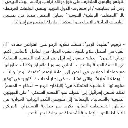
نتنياهو واليمين المتطرف على فوز دونالد ترامب برئاسة البيت الأبيض،
ومن ثم مقايضة / أو مساومة الدول العربية ببعض الملفات المرتبطة
بالـ "المصلحة الوطنية/ القومية" مقابل المضي قدما في تحسين
العلاقات الثنائية والاتجاه نحو استكمال خارطة التطبيع مع إسرائيل.
- ترميم "عقيدة الردع": تستند نظرية الردع على افتراض مفاده "أنّ
القوة هي أفضل علاج للقوة، فقوة الدولة هي العامل الأساسي لكبح
جماح الآخرين"، وعليه تسعى إسرائيل عبر اختبارات التصعيد المتتالية
في الضفة الغربية والجنوب اللبناني وسوريا والعراق وكذلك مناوراتها
مع جماعة الحوثيين في اليمن إلى إعادة ترميم "عقيدة الردع" وإثبات
"الهيمنة الأمنية"، والتي فشلت - في إطار أحداث 7 أكتوبر- في توفير
مقوماتها الأساسية المتمثلة في: (الإنذار- الردع – الدفاع - الحسم).
لذلك تسعى إسرائيل إلى التحرك نحو "الحسم العسكري" على الجبهتين
الجنوبية والشمالية، بالإضافة إلى تقويض الأذرع الإيرانية الموازية في
مناطق الاستهداف السابق ذكرها عبر محاولة الاستدراج الأمريكي
للانخراط بالحرب الإقليمية المُحتملة عبر بوابة البحر الأحمر.