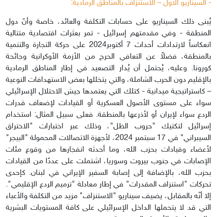
- السيناريو الأول – الاستنزاف بالمناطق الرمادية:
يُبنى ذلك السيناريو على حسابات التكلفة والعائد، خاصة وأنّ دول
المنطقة - وفي مقدمتهم إسرائيل - تمر بعثرات اقتصادية متتالية
انعكاساً لارتدادات أحداث 7 أكتوبر2024 على حركة التجارة والتنمية
بالمنطقة، فضلاً عن التعافي الحرج من الأزمة الأوكرانية وجائحة
كورونا. وعليه، يُحتمل أن يُدار التصعيد في إطار المناطق الرمادية
بالإقليم دون الحرب الشاملة، والتي يتخللها بعض الاستهدافات النوعية
– كاستراتيجية ميدانية - كتلك التي يعتمدها جيش الاحتلال الإسرائيلي
سواء على مستوى الأصول العسكرية أو القيادات لإضعاف قدرات
الردع سواء لإيران أو لأذرعها بالمنطقة. فعلى سبيل المثال: استخدام
إسرائيل لتكتيك "حروب الظل"، وذلك عبر اختبارات "الاختراق
السيبراني" في 17 سبتمبر 2024، لأجهزة الاتصالات المحمولة "البيجر"
لأعضاء وقيادات بحزب الله، وما أحدثه انفجارها من وقوع مئات
الإصابات في جنوب بيروت وسوريا، اشتملت على عددًا من القيادات
بحزب الله، بالإضافة إلى إصابة السفير الإيراني في لبنان. كإحدى
تحركات "استنزاف المقدرات" في إطار معادلة "ترميم الردع الإقليمي".
إلا أنّه بالمقابل، يضيف سيناريو "الاستنزاف" مزيد من التكلفة والأعباء
التي قد لا يتحملها الداخل الإسرائيلي على كافة المستويات البشرية