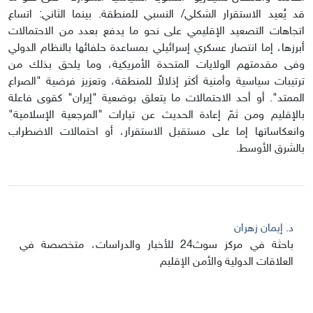
قد يُعيد الاستقرار الشكلي/ النسبي للمنطقة. بينما الثاني: اتساع
اتجاهات التصعيد الإقليمي على نحو ما يدفع بعدد من الاحتمالات
أبرزها، إما انتصار عسكري إسرائيلي بمساعدة حلفائها بالنظام الدولي
وفى مقدمتهم الولايات المتحدة الأمريكية، وما يلحق بذلك من
ترتيبات سياسية وأمنية أكثر إذلالاً للمنطقة، وتعزيز فرضية "الصراع
الممتد". أو أحد الاحتمالات ما يتعلق بوضعية "إيران" كقوى فاعلة
بالإقليم ومن ثمّ إعادة الحديث عن تيارات "المرجعية الإسلامية"
وانعكاساتها إما على مستقبل الاستقرار، أو احتمالات الاضطراب
بالشرق الأوسط.
د. إيمان زهران
باحثة في مركز سوث24 للأخبار والدراسات، متخصصة في
العلاقات الدولية والأمن الإقليم