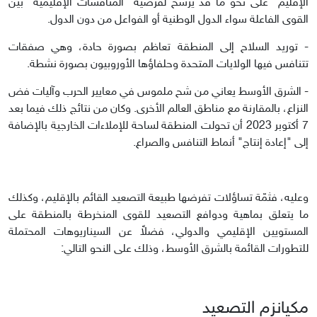
الإقليم" على نحو ما قد يرسخ لفرضية "المنافسات الإقليمية" بين
القوى الفاعلة سواء الدول الوطنية أو الفواعل من دون الدول.
- توريد السلاح إلى المنطقة تعاظم بصورة حادة، وهي صفقات
تتنافس فيها الولايات المتحدة وحلفاؤها الأوروبيون بصورة نشطة.
- الشرق الأوسط يعاني من شح ملموس في معايير الحرب وآليات فض
النزاع، بالمقارنة مع مناطق العالم الأخرى. وكان من نتائج ذلك فيما بعد
7 أكتوبر 2023 أن تحولت المنطقة لساحة للإملاءات الخارجية بالإضافة
إلى "إعادة إنتاج" أنماط التنافس والصراع.
وعليه، فثمّة تساؤلات تفرضها طبيعة التصعيد القائم بالإقليم، وكذلك
ما يتعلق بماهية ودوافع التصعيد للقوى المنخرطة بالمنطقة على
المستويين الإقليمي والدولي، فضلاً عن السيناريوهات المحتملة
للتطورات القائمة بالشرق الأوسط، وذلك على النحو التالي:
مكيانزم التصعيد