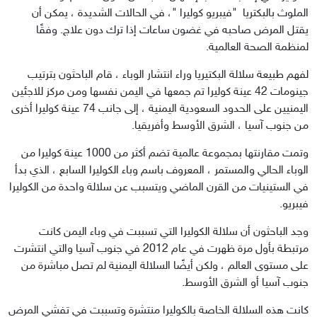
الملوث بالبكتريا  "فيبريو كوليرا "، في الحالات الشديدة ، يمكن أن 
يقتل المرض صاحبه في غضون ساعات إذا ترك دون علاج. وفقًا 
لمنظمة الصحة العالمية.
لفهم طبيعة سلالة البكتيريا وراء انتشار الوباء ، قام الباحثون بترتيب 
جينومات 42 عينة كوليرا تم جمعها في اليمن نفسها ومن مركز للاجئين 
اليمنيين على الحدود السعودية اليمنية ، إلى جانب 74 عينة كوليرا أخرى 
من جنوب آسيا ، الشرق الأوسط وأفريقيا.
وتمت مقارنتها بمجموعة عالمية تضم أكثر من 1000 عينة كوليرا من 
الوباء الحالي والمستمر ، المعروف باسم وباء الكوليرا السابع ، الذي بدأ 
في الستينيات من القرن الماضي ويتسبب عن سلالة واحدة من الكوليرا 
فيبريو.
وجد الباحثون أن سلالة الكوليرا التي تسببت في وباء اليمن كانت 
مرتبطة بأول مرة ظهرت في عام 2012 في جنوب آسيا والتي انتشرت 
على مستوى العالم ، ولكن أيضًا السلالة اليمنية لم تصل مباشرة من 
جنوب آسيا أو الشرق الأوسط.
كانت هذه السلالة الخاصة بالكوليرا منتشرة وتسببت في تفشي المرض 