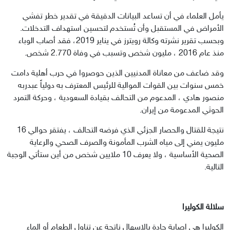
يأمل العلماء في أن تساعد البيانات الدقيقة في تقدير خطر تفشي 
الأمراض في المستقبل وأن تُستخدم لتحسين استهداف التدخلات. 
وبحسب تقرير نشرته وكالة رويترز في يناير 2019، فقد أصاب الوباء 
منذ عام 2016 ، مليون شخص وتسبب في وفاة 2.770 شخص.
وقد ضاعف من معاناة المدنيين الذين حوصروا في حرب أهلية دامت 
خمس سنوات بين القوات الموالية للرئيس المعترف به دولياً عبدربه 
منصور هادي ، المدعوم من التحالف بقيادة السعودية ، وحركة التمرد 
الحوثي المدعومة من إيران.
نتيجة للقتال والحصار الجزئي الذي فرضه التحالف ، يفتقر حوالي 16 
مليون يمني إلى مياه الشرب المأمونة والصرف الصحي والرعاية 
الصحية الأساسية ، ولا يعرف 10 ملايين شخص من أين ستأتي الوجبة 
التالية.
سلالة الكوليرا
الكوليرا هي إصابة حادة بالإسهال ناتجة عن تناول الطعام أو الماء 