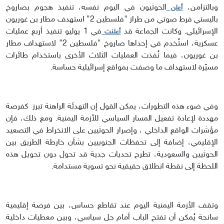
وبالتزامن،
الحوثيون في اليوم نفسه، تنفيذ هجوم بصاروخ
أعلن
باليستي فرط صوتي من طراز "فلسطين 2" استهدف مطار بن غوريون
الإسرائيلي. وكانت الجماعة قد
في 1 يوليو تنفيذ أربع عمليات
أعلنت
عسكرية، استُخدم في إحداها صاروخ "فلسطين 2" لاستهداف مطار
بن غوريون، فيما نُفذت العمليات الثلاث الأخرى باستخدام طائرات
مسيّرة لاستهداف ما وصفت بمواقع إسرائيلية حساسة.
وفي ضوء هذه التطورات، يمكن القول إن التهدئة الراهنة تبرز كفرصة
مهددة لإعادة تفعيل المسار السياسي للأزمة اليمنية. ومع ذلك، فإن
مؤشرات الواقع الداخلي ، وإصرار الحوثيين على الانخراط في التصعيد
الإقليمي، إضافة إلى تحفظات الجنوبيين بشأن خارطة الطريق بين
الحوثيين والسعودية، تطرح تحديات جدية قد تحول دون تحويل هذه
اللحظة إلى نقطة انطلاق حقيقية نحو تسوية مستدامة.
وتقف الأزمة اليمنية اليوم عند تقاطع حساس، بين فرصة إقليمية
سانحة يُمكن أن تفتح الباب أمام حل سياسي، وبين معطيات داخلية