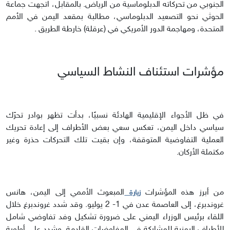
الجنوبي من تحركاته الدبلوماسية من الرياض. بالمقابل، اتجهت جماعة
الحوثي نحو التصعيد الدبلوماسي، مطالبة بمقعد اليمن في الأمم
المتحدة، ومهاجمة الدور الأمريكي في (عرقلة) خارطة الطريق .
مؤشرات استئناف النشاط السياسي
في ظل الأجواء الإقليمية الهادئة نسبيًا، بدأت تظهر بوادر تحرّك
سياسي داخل اليمن، تعكس سعي بعض الأطراف إلى إعادة تحريك
العملية التفاوضية المتوقفة، وإن بقيت تلك التحركات حذرة وغير
مكتملة الأركان.
من أبرز هذه المؤشرات
المبعوث الأممي إلى اليمن، هانس
زيارة
غروندبرغ، إلى العاصمة عدن في 1- 2 يوليو. وقد شدد غروندبرغ خلال
اللقاء برئيس الوزراء اليمني على ضرورة تشكيل وفد تفاوضي شامل
للأطراف اليمنية للمشاركة في المفاوضات القادمة. وشدد على أولوية