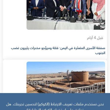
قبل 4 أيام
صفقة الأسرى المتعثرة في اليمن: قتلة ومروّجو مخدرات يثيرون غضب
الجنوب
نحن نستخدم ملفات تعريف الارتباط (الكوكيز) لتحسين تجربتك. هل