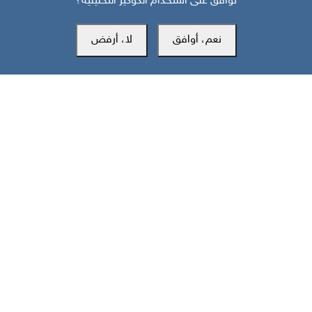
توافق على استخدام الكوكيز التحليلية؟
نعم، أوافق
لا، أرفض
قبل 12 يوم
إعلان استئناف الصادرات النفطية في جنوب اليمن: الدلالات والسيناريوهات
مركز سوث24 للأخبار والدراسات
مكتب عدن