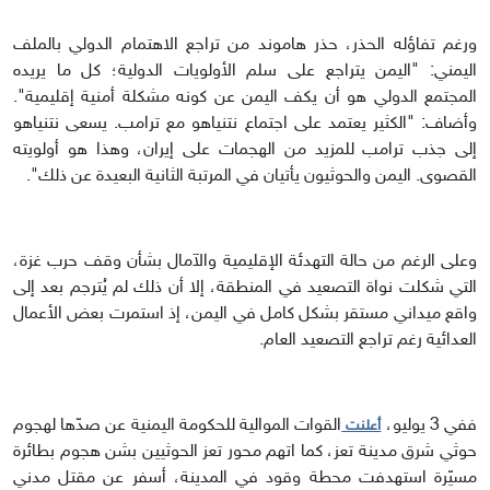
ورغم تفاؤله الحذر، حذر هاموند من تراجع الاهتمام الدولي بالملف
اليمني: "اليمن يتراجع على سلم الأولويات الدولية؛ كل ما يريده
المجتمع الدولي هو أن يكف اليمن عن كونه مشكلة أمنية إقليمية".
وأضاف: "الكثير يعتمد على اجتماع نتنياهو مع ترامب. يسعى نتنياهو
إلى جذب ترامب للمزيد من الهجمات على إيران، وهذا هو أولويته
القصوى. اليمن والحوثيون يأتيان في المرتبة الثانية البعيدة عن ذلك".
وعلى الرغم من حالة التهدئة الإقليمية والآمال بشأن وقف حرب غزة،
التي شكلت نواة التصعيد في المنطقة، إلا أن ذلك لم يُترجم بعد إلى
واقع ميداني مستقر بشكل كامل في اليمن، إذ استمرت بعض الأعمال
العدائية رغم تراجع التصعيد العام.
ففي 3 يوليو،
القوات الموالية للحكومة اليمنية عن صدّها لهجوم
أعلنت
حوثي شرق مدينة تعز، كما اتهم محور تعز الحوثيين بشن هجوم بطائرة
مسيّرة استهدفت محطة وقود في المدينة، أسفر عن مقتل مدني