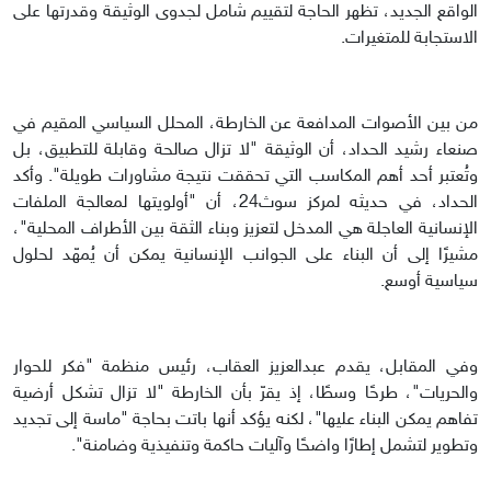
الواقع الجديد، تظهر الحاجة لتقييم شامل لجدوى الوثيقة وقدرتها على
الاستجابة للمتغيرات.
من بين الأصوات المدافعة عن الخارطة، المحلل السياسي المقيم في
صنعاء رشيد الحداد، أن الوثيقة "لا تزال صالحة وقابلة للتطبيق، بل
وتُعتبر أحد أهم المكاسب التي تحققت نتيجة مشاورات طويلة". وأكد
الحداد، في حديثه لمركز سوث24، أن "أولويتها لمعالجة الملفات
الإنسانية العاجلة هي المدخل لتعزيز وبناء الثقة بين الأطراف المحلية"،
مشيرًا إلى أن البناء على الجوانب الإنسانية يمكن أن يُمهّد لحلول
سياسية أوسع.
وفي المقابل، يقدم عبدالعزيز العقاب، رئيس منظمة "فكر للحوار
والحريات"، طرحًا وسطًا، إذ يقرّ بأن الخارطة "لا تزال تشكل أرضية
تفاهم يمكن البناء عليها"، لكنه يؤكد أنها باتت بحاجة "ماسة إلى تجديد
وتطوير لتشمل إطارًا واضحًا وآليات حاكمة وتنفيذية وضامنة".