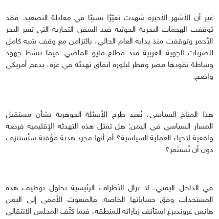
غير أن الأشهر الأخيرة شهدت تغيّرًا نسبيًا في معادلة التصعيد. فقد
توقفت الهجمات البحرية الحوثية ضد السفن التجارية التي تعبر البحر
الأحمر وتوقفت منذ بداية العام الحالي، بالتزامن مع وقف شبه كامل
للضربات الجوية الغربية منذ مطلع مايو الماضي. فيما تنشط جهود
وساطة تقودها مصر وقطر لبلورة اتفاق تهدئة في غزة، بدعم أمريكي
واضح.
هذا المناخ السياسي، يُعيد طرح الأسئلة الجوهرية بشأن مستقبل
المسار السياسي في اليمن: هل تمثل هذه التهدئة الإقليمية فرصة
واقعية لإحياء العملية السياسية؟ أم أنها مجرد هدنة مؤقتة ستُستنزف
دون أن تُستثمر؟
في الداخل اليمني، لا تزال الأطراف الرئيسية تحاول توظيف هذه
المستجدات وفق حساباتها الخاصة. فالمبعوث الأممي إلى اليمن
هانس غروندبرغ استأنف زياراته للمنطقة، فيما كثّف المجلس الانتقالي