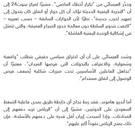
وحذّر العيسائي من "تكرار أخطاء الماضي"، مشيرًا لمركز سوث24 إلى
أن "التجربة اليمنية الحديثة تؤكد أن كل حوار أو اتفاق كان يتحول إلى
تمهيد لحرب جديدة"، نظرًا لأن الحوارات السابقة – حسب تعبيره –
"اكتفت بتدوير السلطة دون معالجة جذور الصراع العميقة، والتي تتمثل
في إشكالية الوحدة اليمنية الفاشلة".
وشدد العيسائي على أن أي اختراق سياسي حقيقي يتطلب "واقعية
وشمولية، والاعتراف بالتحولات التي فرضها الميدان"، معتبرًا أن
"تجاهل الفاعلين الأساسيين تحت مبررات شكلية يُضعف فرص
الوصول إلى اتفاق مستدام".
أما أندرو هاموند، فقد ربط نجاح أي خارطة طريق بمدى فاعلية الضغط
السعودي على الحوثيين، مشيرًا إلى أن "الرياض تريد دفعهم إلى
المحادثات، وإذا أصبحت إيران أقل قدرة على دعمهم بالأسلحة، فإن
ذلك يمنح الرياض نفوذاً أكبر عليهم".