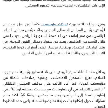
الإجراءات الاقتصادية العاجلة لمعالجة التدهور المعيشي.
وفي موازاة ذلك، برزت
مكثفة من قبل عيدروس
تحركات دبلوماسية
الزُبيدي، رئيس المجلس الانتقالي الجنوبي ونائب رئيس مجلس القيادة
الرئاسي، من مقر إقامته في العاصمة السعودية الرياض، حيث التقى
خلال الأسبوعين الماضيين بعدد من سفراء وممثلي القوى الدولية، من
بينها الولايات المتحدة، بريطانيا، فرنسا، الهند، أستراليا، كوريا الجنوبية،
الاتحاد الأوروبي، والأمانة العامة لمجلس التعاون الخليجي.
وخلال هذه اللقاءات، ركّز الزبيدي على ثلاثة محاور رئيسية: دعم جهود
السلام، تعزيز الاستقرار الاقتصادي، وتنفيذ إصلاحات شاملة في
مؤسسات الدولة. كما أعاد التأكيد على موقف المجلس الانتقالي
"الرافض للانخراط في أي مفاوضات مع جماعات مصنفة إرهابيًا"، في
إشارة واضحة إلى الحوثيين، وهو ما يعكس موقفًا ثابتًا لكنه يفتح
تساؤلات حول إمكانية بناء صيغة تفاوضية شاملة تراعي هذه الخطوط
الحمراء.