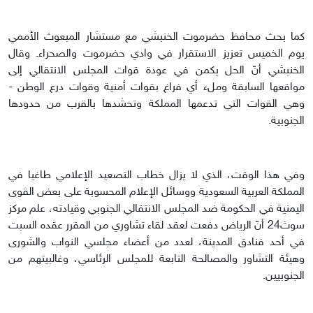
كما بحث محافظ حضرموت الخنبشي مع مستشار المبعوث الأممي
يوم الخميس تعزيز الاستقرار في وادي حضرموت والصحراء. وقال
الخنبشي أنّ الحل يكمن في عودة قوات المجلس الانتقالي إلى
مواقعها السابقة وملء أي فراغ بقوات أمنية وقوات درع الوطن -
وهي القوات التي تدعمها المملكة وتحشدها بالقرب من حدودها
الجنوبية.
وفي هذا الوقت، الذي لا يزال خطاب التصعيد الإعلامي طاغيا في
المملكة العربية السعودية ووسائل الإعلام المحسوبة على بعض القوى
اليمنية في الحكومة ضد المجلس الانتقالي الجنوبي وقيادته، علم مركز
سوث24 أنّ الرياض دفعت لعقد لقاء تشاوري من المقرر عقده السبت
في أحد فنادق المدينة، لعدد من أعضاء مجلسي النواب والشورى
وهيئة التشاور والمصالحة التابعة للمجلس الرئاسي، وغالبيتهم من
الجنوبيين.