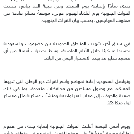
جندي متأثرًا بإصابته يوم السبت. وفي جبهة الحد بيافع، تصدت
القوات الجنوبية يوم الثلاثاء لهجوم حوثي، موقعةً خسائر فادحة في
صفوف المهاجمين، بحسب بيان القوات الجنوبية.
في سياق آخر، شهدت المناطق الحدودية بين حضرموت والسعودية
تحشيدا عسكريًا خلال الأيام الماضية، وسط تحذيرات أممية من أي
تصعيد خطير قد يهدد الاستقرار الهش في البلاد.
وتواصل السعودية إعادة تموضع واسع لقوات درع الوطن التي تديرها
المملكة، مع وصول مسلحين من محافظات متعددة، بما في ذلك
صعدة والجوف، إلى معابر العبر لواديعة ومنشآت عسكرية مثل معسكر
لواء ميكا 23.
ويوم أمس الجمعة أعلنت القوات الجنوبية إصابة جندي في هجوم
لطائرة مسيرة "مذخّرة" على موقع للقوات الجنوبية في منطقة خشم