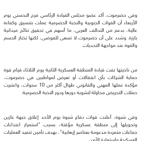
وفي حضرموت، أكد عضو مجلس القيادة الرئاسي فرج البحسني يوم
الأربعاء أن القوات الجنوبية والنخبة الحضرمية عملت بتنسيق وكفاءة
عالية، بدعم من التحالف العربي، ما أسهم في تحقيق نتائج ميدانية
بارزة. وشدد على أن حضرموت لا تسعى للفوضى، لكنها تختار الحسم
والقوة عند مواجهة التحديات.
من ناحيتها نفت قيادة المنطقة العسكرية الثانية يوم الثلاثاء قيام قوة
حماية الشركات بأي اعتقالات أو تعرض لمواطنين في حضرموت،
مؤكدة عملها المهني والقانوني طوال أكثر من 10 سنوات، واعتبرت
حملات التحريض محاولة لتشويه دورها ودور النخبة الحضرمية.
وفي شبوة، أعلنت قوات دفاع شبوة يوم الأحد إغلاق جبهة عارين
وتحويلها إلى منطقة عسكرية مؤقتة، بسبب "استمرار اعتداءات
جماعات متمردة مدعومة بعناصر إرهابية"، بهدف تأمين تنفيذ العمليات
العسكرية واستعادة الأمن.