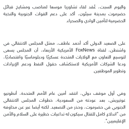
واليوم السبت، عُقد لقاء تشاوريا موسعا لمناصب ومشايخ قبائل
حضرموت بمدينة سيئون، أكد على دعم القوات الجنوبية والنخبة
الحضرمية لتأمين الوادي والصحراء.
على الصعيد الدولي أكد أحمد عاطف، ممثل المجلس الانتقالي في
واشنطن، لقناة FoxNews الأمريكية الأربعاء، أن المجلس يسعى
لتوسيع التعاون مع الولايات المتحدة عسكريًا ودبلوماسيًا واقتصاديًا،
ودعا الشركات الأمريكية لاستكشاف حقول النفط ودعم الإيرادات
وتطوير الموظفين.
وفي أول موقف دولي، انتقد أمين عام الأمم المتحدة، أنطونيو
غوتيريش، بعد عودته من السعودية، خطوات المجلس الانتقالي
الجنوبي في حضرموت، وحذر من التصعيد. لكنه أيضا عبر عن مخاوفه
من "اندلاع كامل للقتال سيكون له تداعيات خطيرة على السلام والأمن
الإقليميين".