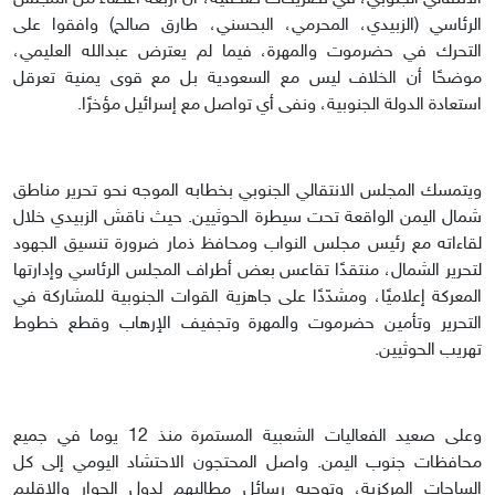
الرئاسي (الزبيدي، المحرمي، البحسني، طارق صالح) وافقوا على
التحرك في حضرموت والمهرة، فيما لم يعترض عبدالله العليمي،
موضحًا أن الخلاف ليس مع السعودية بل مع قوى يمنية تعرقل
استعادة الدولة الجنوبية، ونفى أي تواصل مع إسرائيل مؤخرًا.
ويتمسك المجلس الانتقالي الجنوبي بخطابه الموجه نحو تحرير مناطق
شمال اليمن الواقعة تحت سيطرة الحوثيين. حيث ناقش الزبيدي خلال
لقاءاته مع رئيس مجلس النواب ومحافظ ذمار ضرورة تنسيق الجهود
لتحرير الشمال، منتقدًا تقاعس بعض أطراف المجلس الرئاسي وإدارتها
المعركة إعلاميًا، ومشدّدًا على جاهزية القوات الجنوبية للمشاركة في
التحرير وتأمين حضرموت والمهرة وتجفيف الإرهاب وقطع خطوط
تهريب الحوثيين.
وعلى صعيد الفعاليات الشعبية المستمرة منذ 12 يوما في جميع
محافظات جنوب اليمن. واصل المحتجون الاحتشاد اليومي إلى كل
الساحات المركزية، وتوجيه رسائل مطالبهم لدول الجوار والإقليم