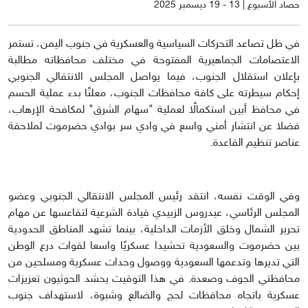
حصاد الأسبوع | 13 - 19 ديسمبر 2025
في ظل تصاعد التحركات السياسية والعسكرية في جنوب اليمن، تستمر
الاعتصامات الجماهيرية المفتوحة في مختلف محافظاته مطالبة
بإعلان استقلال الجنوب، فيما يواصل المجلس الانتقالي الجنوبي
إحكام سيطرته على كافة محافظات الجنوب، معلنًا بدء عملية الحسم
في محافظ أبين استكمالًا لعملية "سهام الشرق" لمكافحة الإرهاب،
فضلا عن انتشار أمني واسع في وادي سر بوادي حضرموت لملاحقة
عناصر تنظيم القاعدة.
وفي الوقت نفسه، انتقد رئيس المجلس الانتقالي الجنوبي وعضو
المجلس الرئاسي، عيدروس الزبيدي قيادة الشرعية لتقاعسها عن مهام
تحرير الشمال وخلق الأزمات الداخلية، بينما تشهد المناطق الحدودية
بين حضرموت والسعودية تحشيدا عسكريًا واسعا لقوات درع الوطن
التي تديرها وتدعمها السعودية ووصول وحدات عسكرية ومسلحين من
محافظتي الجوف وصعدة. في هذا التوقيت يحشد الحوثيون تعزيزات
عسكرية باتجاه محافظات لحج والضالع وشبوة، لاستهداف جنوب