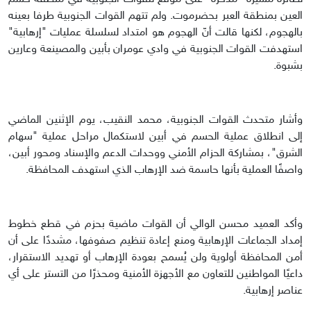
العين بمنطقة العبر بحضرموت. ولم تتهم القوات الجنوبية طرفا بعينه
بالهجوم، لكنها قالت أنّ الهجوم هو امتداد لسلسلة عمليات "إرهابية"
استهدفت القوات الجنوبية في وادي عومران بأبين والمصينعة وعارين
بشبوة.
وأشار متحدث القوات الجنوبية، محمد النقيب، يوم الإثنين الماضي
إلى انطلاق عملية الحسم في أبين لاستكمال مراحل عملية "سهام
الشرق"، بمشاركة الحزام الأمني ووحدات الدعم والإسناد ومحور أبين،
واصفًا العملية بأنها حاسمة ضد الإرهاب الذي استهدف المحافظة.
وأكد العميد محسن الوالي أن القوات ماضية بحزم في قطع خطوط
إمداد الجماعات الإرهابية ومنع إعادة تنظيم صفوفها، مشددًا على أن
أمن المحافظة أولوية ولن يُسمح بعودة الإرهاب أو تهديد الاستقرار،
داعيًا المواطنين للتعاون مع الأجهزة الأمنية ومحذرًا من التستر على أي
عناصر إرهابية.