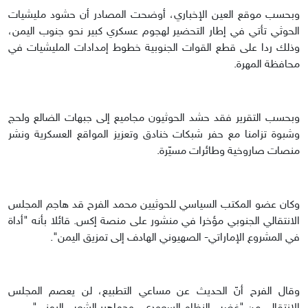
وبحسب موقع العين الإخباري، أوضحت المصادر أن حشود مليشيات
الحوثي تأتي في إطار التحضير لهجوم عسكري كبير نحو جنوب اليمن،
وذلك ردا على قطع القوات الجنوبية خطوط إمدادات المليشيات في
محافظة المهرة.
وبحسب التقرير فقد حشد الحوثيون مجاميع إلى جبهات الضالع ولحج
وشبوة تزامنا مع حفر شبكات خنادق وتعزيز المواقع العسكرية ونشر
منصات صاروخية وطائرات مسيّرة.
وكان عضو المكتب السياسي للحوثيين محمد الفرح قد هاجم المجلس
الانتقالي الجنوبي مؤخرا في منشور على منصة إكس. قائلا بأنه "أداة
في المشروع الإماراتي- الصهيوني الهادف إلى تمزيق اليمن".
وقال الفرح أنّ الحديث عن مساعي التطبيع، لن يعصم المجلس