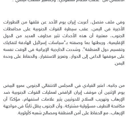
الانتقالي من "غضب النظام السعودي.. وجماهير الشعب اليمني".
وفي ملف متصل، أعربت إيران يوم الأحد عن قلقها من التطورات
الأخيرة في اليمن، عقب سيطرة القوات الجنوبية على محافظات
الجنوب، معتبرة أن هذه الأحداث تثير مخاوف العديد من الدول
الإقليمية، وربطتها بما وصفته بـ"سياسات إسرائيل الهادفة لتفكيك
وتقسيم دول المنطقة". وشددت الخارجية الإيرانية في الوقت نفسه
على موقفها الداعي إلى الحوار، وتعزيز الاستقرار، والحفاظ على وحدة
اليمن.
من جانبه، اعتبر القيادي في المجلس الانتقالي الجنوبي عمرو البيض
يوم الإثنين أن موقف إيران الرافض لعمليات القوات الجنوبية ضد
الإرهاب وتهريب السلاح للحوثيين يثير علامات استفهام، مؤكدًا أن
مكافحة التطرف مسؤولية مشتركة، وأن الجنوب يظل ثابتًا في مواجهة
الإرهاب، مع الحفاظ على أمن المنطقة ومصالح شعبه كأولوية.