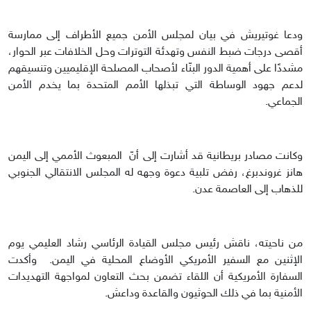
ودعا غوتيريش في بيان لمجلس الأمن جميع الأطراف إلى ممارسة
أقصى درجات ضبط النفس وتهدئة التوترات وحل الخلافات عبر الحوار،
مشددًا على أهمية الدور البنّاء لأصحاب المصلحة الإقليميين وتنسيقهم
لدعم جهود الوساطة التي تبذلها الأمم المتحدة بما يخدم الأمن
الجماعي.
وكانت مصادر بريطانية قد أشارت إلى أنّ المبعوث الأممي إلى اليمن
هانز غروندبرغ، رفض تلبية دعوة وجهه له المجلس الانتقالي الجنوبي
للذهاب إلى العاصمة عدن.
من ناحيته، ناقش رئيس مجلس القيادة الرئاسي رشاد العليمي يوم
الإثنين مع السفير الأمريكي الأوضاع المحلية في اليمن. وأكدت
السفارة الأمريكية أن اللقاء تضمن بحث التعاون لمواجهة التهديدات
الأمنية بما في ذلك الحوثيون والقاعدة وداعش.