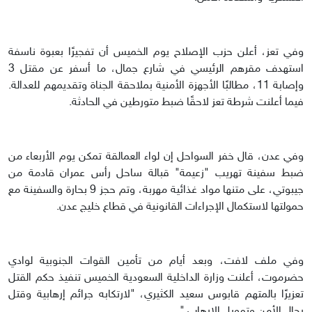
وفي تعز، أعلن حزب الإصلاح يوم الخميس أن تفجيرًا بعبوة ناسفة
استهدف مقرهم الرئيسي في شارع جمال، ما أسفر عن مقتل 3
وإصابة 11، مطالبًا الأجهزة الأمنية بملاحقة الجناة وتقديمهم للعدالة.
فيما أعلنت شرطة تعز لاحقًا ضبط متورطين في الحادثة.
وفي عدن، قال خفر السواحل إن لواء العمالقة تمكن يوم الأربعاء من
ضبط سفينة تهريب "زعيمة" قبالة ساحل رأس عمران قادمة من
جيبوتي، على متنها مواد غذائية مهربة، وتم حجز 9 بحارة والسفينة مع
حمولتها لاستكمال الإجراءات القانونية في قطاع خليج عدن.
وفي ملف لافت، وبعد أيام من تأمين القوات الجنوبية لوادي
حضرموت، أعلنت وزارة الداخلية السعودية الخميس تنفيذ حكم القتل
تعزيرًا بالمتهم قابوس سعيد الكثيري، "لارتكابه جرائم إرهابية وقتل
رجال الأمن وتمويل الإرهاب."