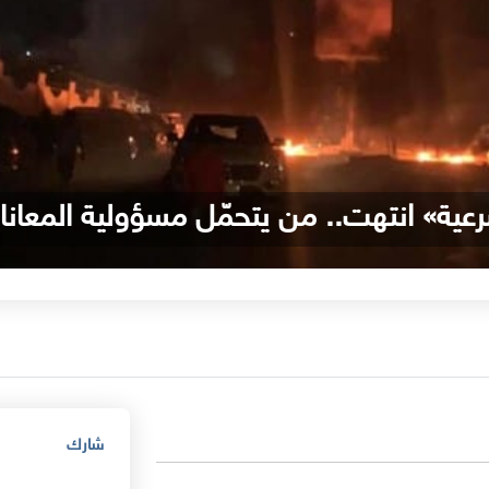
لشرعية» انتهت.. من يتحمّل مسؤولية المعان
شارك