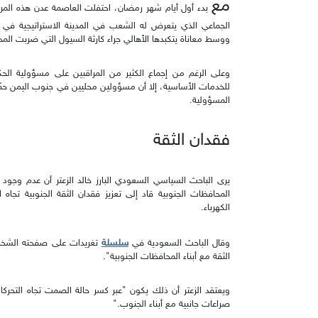
مع
بدء أول أيام شهر رمضان، احتفلت العاصمة عدن هذه المرة ب
الجماعي الذي يتعرض له الشعب في المدينة الاستراتيجية في جن
ووسط معاناة يتكبدها الأهالي جراء كارثة السيول التي ضربت المدين
وعلى الرغم من إجماع الكثير من المراقبين على مسؤولية الحكوم
للخدمات الأساسية، إلا أن مسؤولين محليين في جنوب اليمن حمّل
المسؤولية.
فقدان الثقة
يرى الباحث السياسي السعودي البارز خالد الزعتر أن عدم وجود 
المحافظات الجنوبية قاد إلى تعزيز فقدان الثقة الجنوبية تجاه
الكهرباء.
سلسلة
وقال الباحث السعودية في
تغريدات على صفحته الشخصية 
الثقة مع أبناء المحافظات الجنوبية".
ويعتقد الزعتر أن ذلك يكون "عبر كسر حالة الصمت تجاه التحركا
صراعات جانبية مع أبناء الجنوب."