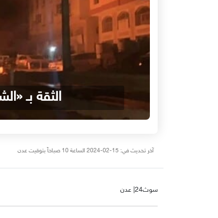
الثقة بـ «ا
آخر تحديث في: 15-02-2024 الساعة 10 صباحاً بتوقيت عدن
سوث24| عدن