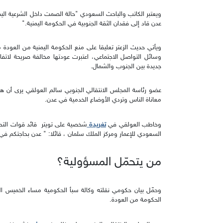
ويعتبر الكاتب والباحث السعودي "حالة الصمت داخل الشرعية اليم
عدن قاد إلى فقدان الثقة الجنوبية في الحكومة اليمنية."
ويأتي حديث الزعتر تعليقا على منع الحكومة اليمنية من العود
وسائل التواصل الاجتماعي، اعتبرت عودتها مخالفة صريحة لا
جديدة بين الجنوب والشمال.
عضو رئاسة المجلس الانتقالي الجنوبي سالم العولقي يرى أن هنا
معاناة الناس وتردي الأوضاع الخدمية في عدن.
تغريدة
وخاطب العولقي في
شخصية على تويتر قائد قوات التحا
السعودي للإعمار ومركز الملك سلمان ، قائلا: " عدن بحاجتكم ف
من يتحمّل المسؤولية؟
وحمّل بيان حكومي نقلته وكالة سبأ الحكومية مساء الخميس الم
الحكومة من العودة.