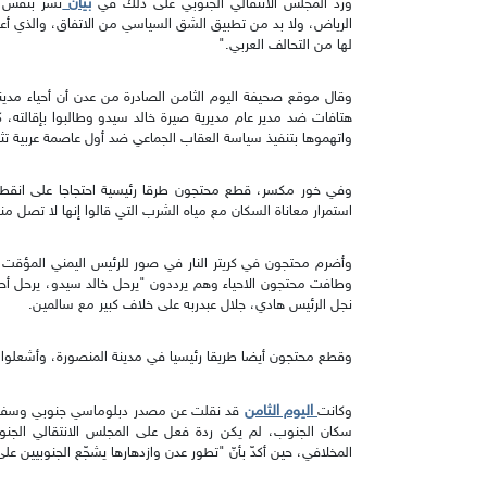
بيان
ورد المجلس الانتقالي الجنوبي على ذلك في
نشر بنفس ال
الرياض، ولا بد من تطبيق الشق السياسي من الاتفاق، والذي أع
لها من التحالف العربي."
وقال موقع صحيفة اليوم الثامن الصادرة من عدن أن أحياء مدين
هتافات ضد مدير عام مديرية صيرة خالد سيدو وطالبوا بإقالته، ك
واتهموها بتنفيذ سياسة العقاب الجماعي ضد أول عاصمة عربية تثور
استمرار معاناة السكان مع مياه الشرب التي قالوا إنها لا تصل 
وأضرم محتجون في كريتر النار في صور للرئيس اليمني المؤقت
وطافت محتجون الاحياء وهم يرددون "يرحل خالد سيدو، يرحل أح
نجل الرئيس هادي، جلال عبدربه على خلاف كبير مع سالمين.
وقطع محتجون أيضا طريقا رئيسيا في مدينة المنصورة، وأشعلوا بش
اليوم الثامن
وكانت
قد نقلت عن مصدر دبلوماسي جنوبي وسفير س
سكان الجنوب، لم يكن ردة فعل على المجلس الانتقالي الجنوب
المخلافي، حين أكدّ بأنّ "تطور عدن وازدهارها يشجّع الجنوبيين عل