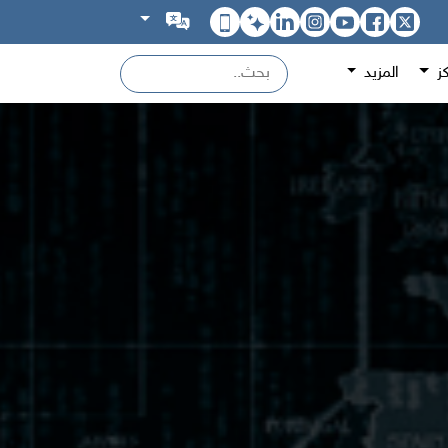
كز
المزيد