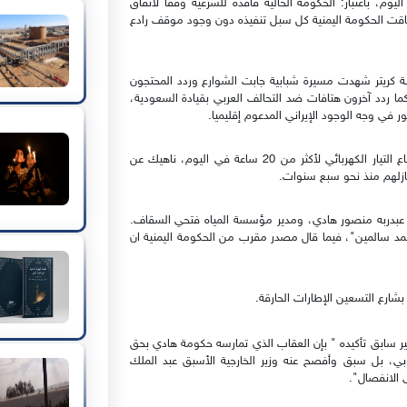
يوم، باعتبار: الحكومة الحالية فاقدة للشرعية وفقا لاتفاق
اقت الحكومة اليمنية كل سبل تنفيذه دون وجود موقف رادع
ة كريتر شهدت مسيرة شبابية جابت الشوارع وردد المحتجون
ما ردد آخرون هتافات ضد التحالف العربي بقيادة السعودية،
 في وجه الوجود الإيراني المدعوم إقليميا.
وفي خور مكسر، قطع محتجون طرقا رئيسية احتجاجا على انقطاع التيار الكهربائي لأكثر من 20 ساعة في اليوم، ناهيك عن
منازلهم منذ نحو سبع سنوات.
 عبدربه منصور هادي، ومدير مؤسسة المياه فتحي السقاف.
مد سالمين"، فيما قال مصدر مقرب من الحكومة اليمنية ان
ارع التسعين الإطارات الحارقة.
ابق تأكيده " بإن العقاب الذي تمارسه حكومة هادي بحق
ي، بل سبق وأفصح عنه وزير الخارجية الأسبق عبد الملك
ى الانفصال".