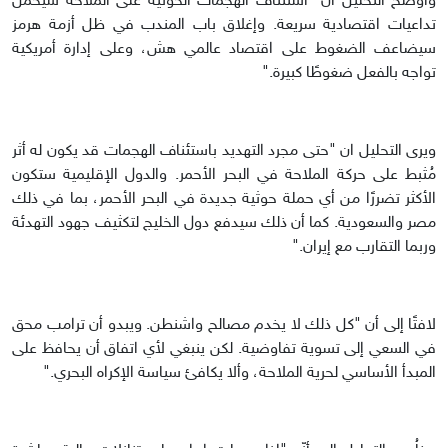
وأوضح التحليل أن "استئناف الهجمات الحوثية على الملاحة سيحمل
تداعيات اقتصادية سريعة. وإغلاق باب المندب في ظل أزمة هرمز
سيضاعف الضغوط على اقتصاد عالمي هش، وعلى إدارة أمريكية
تواجه بالفعل ضغوطًا كبيرة."
ويرى التحليل ان "حتى مجرد التهديد باستئناف الهجمات قد يكون له أثر
مُثبط على حركة الملاحة في البحر الأحمر. والدول الإقليمية ستكون
الأكثر تضررًا من أي حملة حوثية جديدة في البحر الأحمر، بما في ذلك
مصر والسعودية. كما أن ذلك سيدفع دول الخليج لتكثيف جهود التهدئة
وربما التقارب مع إيران."
لافتًا إلى أن "كل ذلك لا يخدم مصالح واشنطن. ويبدو أن ترامب محق
في السعي إلى تسوية تفاوضية. لكن ينبغي لأي اتفاق أن يحافظ على
المبدأ الأساسي لحرية الملاحة، وألا يكافئ سياسة الإكراه البحري."