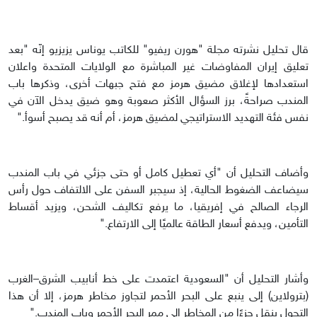
قال تحليل نشرته مجلة "هورن ريفيو" للكاتب يوناس يزيزيو إنّه "بعد
تعليق إيران المفاوضات غير المباشرة مع الولايات المتحدة واعلان
استعدادها لإغلاق مضيق هرمز مع فتح جبهات أخرى، وذكرها باب
المندب صراحةً، برز السؤال الأكثر صعوبة وهو ضيق يدخل الآن في
نفس فئة التهديد الاستراتيجي لمضيق هرمز، أم أنه قد يصبح أسوأ."
وأضاف التحليل أن "أي تعطيل كامل أو حتى جزئي في باب المندب
سيضاعف الضغوط الحالية، إذ سيجبر السفن على الالتفاف حول رأس
الرجاء الصالح في إفريقيا، ما يرفع تكاليف الشحن، ويزيد أقساط
التأمين، ويدفع أسعار الطاقة عالميًا إلى الارتفاع."
وأشار التحليل أن "السعودية اعتمدت على خط أنابيب الشرق–الغرب
(بترولاين) إلى ينبع على البحر الأحمر لتجاوز مخاطر هرمز، إلا أن هذا
التحول ينقل جزءًا من المخاطر إلى ممر البحر الأحمر وباب المندب."