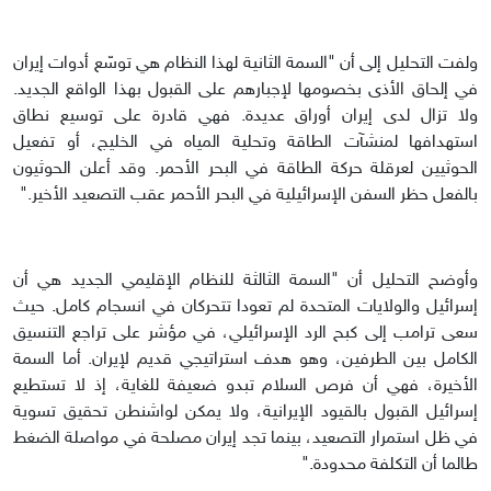
ولفت التحليل إلى أن "السمة الثانية لهذا النظام هي توسّع أدوات إيران
في إلحاق الأذى بخصومها لإجبارهم على القبول بهذا الواقع الجديد.
ولا تزال لدى إيران أوراق عديدة. فهي قادرة على توسيع نطاق
استهدافها لمنشآت الطاقة وتحلية المياه في الخليج، أو تفعيل
الحوثيين لعرقلة حركة الطاقة في البحر الأحمر. وقد أعلن الحوثيون
بالفعل حظر السفن الإسرائيلية في البحر الأحمر عقب التصعيد الأخير."
وأوضح التحليل أن "السمة الثالثة للنظام الإقليمي الجديد هي أن
إسرائيل والولايات المتحدة لم تعودا تتحركان في انسجام كامل. حيث
سعى ترامب إلى كبح الرد الإسرائيلي، في مؤشر على تراجع التنسيق
الكامل بين الطرفين، وهو هدف استراتيجي قديم لإيران. أما السمة
الأخيرة، فهي أن فرص السلام تبدو ضعيفة للغاية، إذ لا تستطيع
إسرائيل القبول بالقيود الإيرانية، ولا يمكن لواشنطن تحقيق تسوية
في ظل استمرار التصعيد، بينما تجد إيران مصلحة في مواصلة الضغط
طالما أن التكلفة محدودة."