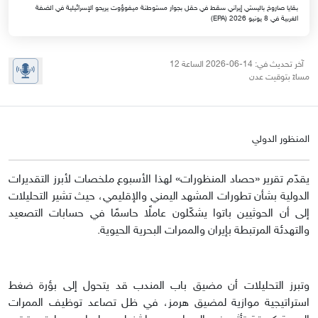
بقايا صاروخ باليستي إيراني سقط في حقل بجوار مستوطنة ميفوؤوت يريحو الإسرائيلية في الضفة
الغربية في 8 يونيو 2026 (EPA)
آخر تحديث في: 14-06-2026 الساعة 12
مساءً بتوقيت عدن
المنظور الدولي
يقدّم تقرير «حصاد المنظورات» لهذا الأسبوع ملخصات لأبرز التقديرات
الدولية بشأن تطورات المشهد اليمني والإقليمي، حيث تشير التحليلات
إلى أن الحوثيين باتوا يشكّلون عاملًا حاسمًا في حسابات التصعيد
والتهدئة المرتبطة بإيران والممرات البحرية الحيوية.
وتبرز التحليلات أن مضيق باب المندب قد يتحول إلى بؤرة ضغط
استراتيجية موازية لمضيق هرمز، في ظل تصاعد توظيف الممرات