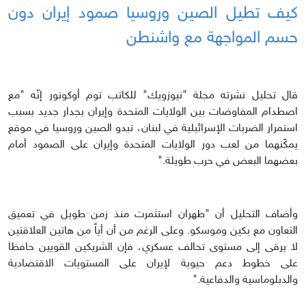
كيف تطيل الصين وروسيا صمود إيران دون
حسم المواجهة مع واشنطن
قال تحليل نشرته مجلة "نيوزويك" للكاتب توم أوكونور إنّه "مع
اصطدام المفاوضات بين الولايات المتحدة وإيران بجدار جديد بسبب
استمرار الضربات الإسرائيلية في لبنان، تبدو الصين وروسيا في موقع
يمكّنهما من لعب دور الولايات المتحدة وإيران على الصمود أمام
بعضهما البعض في حرب طويلة."
وأضاف التحليل أن "طهران استثمرت منذ زمن طويل في تعميق
التعاون مع بكين وموسكو. وعلى الرغم من أن أياً من هاتين العلاقتين
لا يرقى إلى مستوى تحالف عسكري، فإن الشريكين القويين حافظا
على خطوط دعم حيوية لإيران على المستويات الاقتصادية
والدبلوماسية والدفاعية."