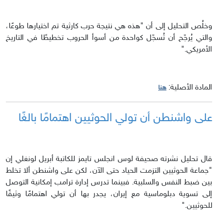
وخلُص التحليل إلى أن "هذه هي نتيجة حرب كارثية تم اختيارها طوعًا،
والتي يُرجّح أن تُسجّل كواحدة من أسوأ الحروب تخطيطًا في التاريخ
الأمريكي."
المادة الأصلية:
هنا
على واشنطن أن تولي الحوثيين اهتمامًا بالغًا
قال تحليل نشرته صحيفة لوس انجلس تايمز للكاتبة أبريل لونغلي إن
"جماعة الحوثيين التزمت الحياد حتى الآن، لكن على واشنطن ألا تخلط
بين ضبط النفس والسلبية. فبينما تدرس إدارة ترامب إمكانية التوصل
إلى تسوية دبلوماسية مع إيران، يجدر بها أن تولي اهتمامًا وثيقًا
للحوثيين."