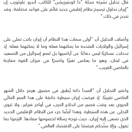
قال تحليل نشرته مجلة "ذا كونفرزيشن" للكاتب أندرو غاوثورب إن
"إيران تحاول ترسيخ نظام إقليمي جديد قائم على قواعد مختلفة، وقد
تنجح في ذلك."
وأضاف التحليل أن "أولى سمات هذا النظام أن إيران باتت تملي على
إسرائيل والولايات المتحدة ما يمكنهما فعله وما لا يمكنهما فعله. إذ
تدخلت عسكريًا ليس دفاعًا عن أراضيها بل لمنع إسرائيل من التصعيد
في لبنان، وهو ما يعكس تغيرًا واضحًا في ميزان القوة مقارنة
بالماضي القريب."
واعتبر التحليل أن "المبدأ ذاته يُطبق في مضيق هرمز خلال الشهر
الماضي تقريبًا. إذ فرضت إيران سيطرة خانقة على هذا الممر المائي
الحيوي بعد وقت قصير من اندلاع الحرب في أواخر فبراير، ولا تنوي
التخلي عن هذه السيطرة. وهذا أيضًا جزء من النظام الإقليمي الجديد
الذي تسعى إليه إيران، حيث توجه رسالة لخصومها مفادها: التزموا بما
نقول، وإلا سنُحكم قبضتنا على الاقتصاد العالمي."