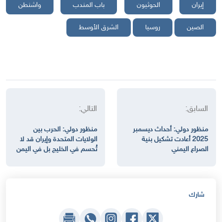
إيران
الحوثيون
باب المندب
واشنطن
الصين
روسيا
الشرق الأوسط
السابق:
التالي:
منظور دولي: أحداث ديسمبر
منظور دولي: الحرب بين
2025 أعادت تشكيل بنية
الولايات المتحدة وإيران قد لا
الصراع اليمني
تُحسم في الخليج بل في اليمن
شارك