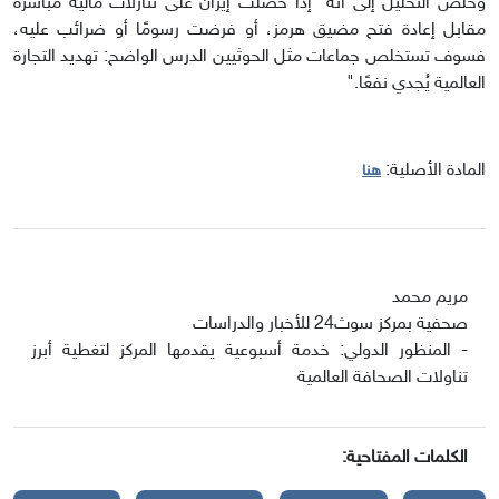
وخلُص التحليل إلى أنّه "إذا حصلت إيران على تنازلات مالية مباشرة
مقابل إعادة فتح مضيق هرمز، أو فرضت رسومًا أو ضرائب عليه،
فسوف تستخلص جماعات مثل الحوثيين الدرس الواضح: تهديد التجارة
العالمية يُجدي نفعًا."
المادة الأصلية:
هنا
مريم محمد
صحفية بمركز سوث24 للأخبار والدراسات
- المنظور الدولي: خدمة أسبوعية يقدمها المركز لتغطية أبرز
تناولات الصحافة العالمية
الكلمات المفتاحية: