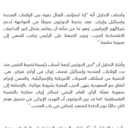
وأضاف التحليل أنّه "إذا استؤنف القتال بقوة بين الولايات المتحدة
وإسرائيل وإيران، فقد ينخرط الحوثيون سريعًا في المواجهة لدعم
شركائهم الإيرانيين، وهو ما من شأنه أن يفاقم بشكل كبير التداعيات
الاقتصادية للحرب، ويزيد الضغط على الرئيس ترامب للسعي إلى
تسوية سلمية."
وأشار التحليل أن "لدى الحوثيين أربعة أسباب رئيسية لضبط النفس منذ
بدء الولايات المتحدة وإسرائيل قصف إيران في أواخر فبراير، هي:
الخشية من استئناف الضربات الأمريكية والإسرائيلية، والسعي لإبرام
اتفاق مع السعودية ينهي الحرب اليمنية بشروط مواتية، بالإضافة إلى
صعوبة تعبئة الرأي العام اليمني لصالح إيران مقارنة بالقضية
الفلسطينية. كما قد يرى الحوثيون أن التهديد الإيراني في مضيق هرمز
كافٍ حاليًا دون الحاجة لتصعيد إضافي في باب المندب."