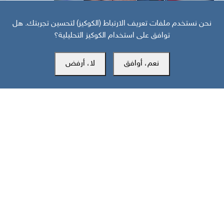
نحن نستخدم ملفات تعريف الارتباط (الكوكيز) لتحسين تجربتك. هل
توافق على استخدام الكوكيز التحليلية؟
نعم، أوافق
لا، أرفض
قبل 25 يوم
منظور دولي: هل انهارت هدنة واشنطن وطهران قبل أن تتحول إلى اتفاق؟
مركز سوث24 للأخبار والدراسات