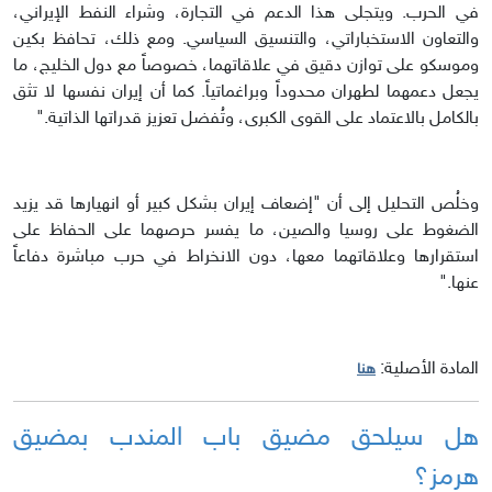
في الحرب. ويتجلى هذا الدعم في التجارة، وشراء النفط الإيراني،
والتعاون الاستخباراتي، والتنسيق السياسي. ومع ذلك، تحافظ بكين
وموسكو على توازن دقيق في علاقاتهما، خصوصاً مع دول الخليج، ما
يجعل دعمهما لطهران محدوداً وبراغماتياً. كما أن إيران نفسها لا تثق
بالكامل بالاعتماد على القوى الكبرى، وتُفضل تعزيز قدراتها الذاتية."
وخلُص التحليل إلى أن "إضعاف إيران بشكل كبير أو انهيارها قد يزيد
الضغوط على روسيا والصين، ما يفسر حرصهما على الحفاظ على
استقرارها وعلاقاتهما معها، دون الانخراط في حرب مباشرة دفاعاً
عنها."
المادة الأصلية:
هنا
هل سيلحق مضيق باب المندب بمضيق
هرمز؟