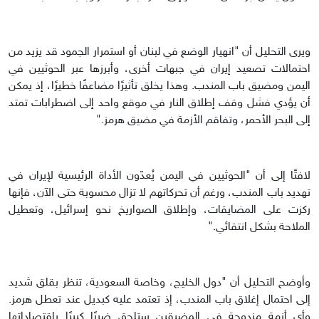
ويرى التحليل أن "انهيار الوضع في لبنان أو استمرار الجمود قد يزيد من
احتمالات تصعيد إيران في جبهات أخرى، وأبرزها عبر الحوثيين في
اليمن ومضيق باب المندب. وهذا يخلق تأثيرًا مضاعفًا خطيرًا، إذ يمكن
أن يؤدي فشل وقف إطلاق النار في موقع واحد إلى اضطرابات تمتد
إلى البحر الأحمر، وتفاقم الأزمة في مضيق هرمز."
لافتًا إلى أن "الحوثيين في اليمن يُعدّون الأداة الرئيسية لإيران في
تهديد باب المندب، ورغم أن تحركاتهم لا تزال محسوبة حتى الآن، فإنها
ركزت على المضايقات، وإطلاق الصواريخ نحو إسرائيل، وتعطيل
الملاحة بشكل انتقائي."
وأوضح التحليل أن "دول الخليج، وخاصة السعودية، تنظر بقلق شديد
إلى احتمال إغلاق باب المندب، إذ تعتمد عليه كبديل عند تعطل هرمز.
وأي أزمة مزدوجة في المضيقين ستلحق ضررًا كبيرًا باقتصاداتها