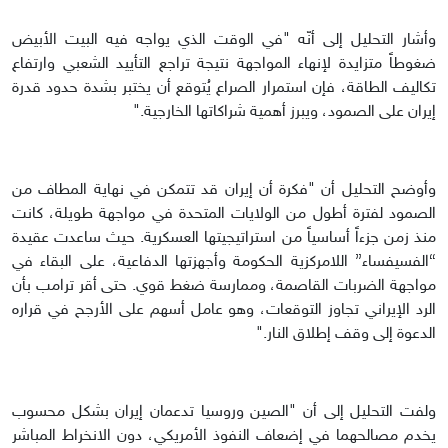
وأشار التحليل إلى أنّه "في الوقت الذي يواجه فيه البيت الأبيض
ضغوطاً متزايدة لإنهاء المواجهة نتيجة تراجع التأييد الشعبي وارتفاع
تكاليف الطاقة، فإن استمرار الصراع يُتوقع أن يختبر بشدة حدود قدرة
إيران على الصمود، ويبرز أهمية شراكاتها الخارجية."
وأوضح التحليل أن "فكرة أن إيران قد تتمكن في نهاية المطاف من
الصمود لفترة أطول من الولايات المتحدة في مواجهة طويلة، كانت
منذ زمن جزءاً أساسياً من استراتيجيتها العسكرية. حيث ساعدت عقيدة
“الفسيفساء” اللامركزية الحكومة وأجهزتها الدفاعية، على البقاء في
مواجهة الضربات القاصمة، وممارسة ضغط قوي. حتى أقر ترامب بأن
الرد الإيراني تجاوز التوقعات، وهو عامل أسهم على الأرجح في قراره
الدعوة إلى وقف إطلاق النار."
ولفت التحليل إلى أن "الصين وروسيا تدعمان إيران بشكل محسوب
يخدم مصالحهما في إضعاف النفوذ الأمريكي، دون الانخراط المباشر