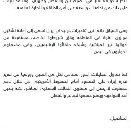
البحرية كورقة تأثير في الصراع بين واشنطن وطهران، وما قد يترتب
على ذلك من تداعيات واسعة على أمن الطاقة والتجارة العالمية.
وفي السياق ذاته، ترى تقديرات دولية أن إيران تسعى إلى إعادة تشكيل
موازين القوة في المنطقة وفق شروطها الخاصة، مستفيدة من
أدواتها غير المباشرة وشبكة حلفائها الإقليميين، وفي مقدمتهم
الحوثيون في اليمن.
كما تتناول التحليلات الدور المتنامي لكل من الصين وروسيا في تعزيز
قدرة إيران على الصمود أمام الضغوط الأمريكية، من خلال دعم
محسوب لا يصل إلى مستوى التحالف العسكري المباشر، لكنه يطيل
أمد المواجهة ويمنع حسمها لصالح واشنطن.
التفاصيل..