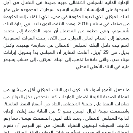
الإدارة الذاتية للمجلس الانتقالي جبهة جديدة في النضال من أجل
السيطرة على المؤسسات المالية اليمنية. سيطرت المجموعة على مقر
البنك المركزي الذي تديره الحكومة في عدن، الذي انتقلت إليه الحكومة
من صنعاء في سبتمبر 2016. وهدد الانفصاليون بالبدء في إدارة البنك
بأنفسهم، وهي خطوة من المحتمل أن تقود الحكومة إلى تجميد
وصولها إلى النظام المالي الدولي. حتى الآن، ردعت القوات السعودية
المتواجدة داخل البنك المجلس الانتقالي عن ممارسة تهديده. وكحل
بديل، في 29 أبريل، أفادت التقارير أن المجلس بدأ بتحويل إيرادات
ميناء عدن، والتي عادة ما تذهب إلى البنك المركزي، إلى حساب يسيطر
عليه في البنك الأهلي المحلي.
ما يجعل الأمور أسوأ، قد يكون لدى البنك المركزي أقل من شهر من
العملة الصعبة اللازمة لضمان الواردات. كما ينخفض دخل الدولار من
صادرات النفط على خلفية الانخفاض الحاد في أسعار النفط العالمية.
وانخفضت قيمة الريال اليمني بنحو 9 في المائة بعد إعلان الإدارة
الذاتية للمجلس الانتقالي، ومنذ ذلك الحين، انخفضت قيمته، مما رفع
تكاليف المعيشة لليمنيين الفقراء بالفعل. من غير المرجح أن تقوم
المملكة العربية السعودية بتعبئة حسابات الدولار بالبنك المركزي، كما