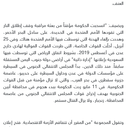
العنف.
ويضيف: "انسحبت الحكومة مؤقتاً من بعثة مراقبة وقف إطلاق النار
التي تقودها الأمم المتحدة في الحديدة، على ساحل البحر الأحمر،
وهددت بإلغاء الهدنة التي توسطت فيها الأمم المتحدة هناك. وفي 25
أبريل، أخلّت القوات الخاصة، التي طردت القوات الموالية لهادي خارج
عدن في أغسطس 2019، بشروط اتفاق الرياض التي توسطت فيها
السعودية بإعلانها "إدارة ذاتية" في أراضي دولة جنوب اليمن المستقلة
سابقاً. منذ ذلك الحين، بدأ المجلس الانتقالي الجنوبي في السيطرة
على مؤسسات الدولة في عدن وحاول السيطرة على حديبو، عاصمة
جزيرة سقطرى في بحر العرب، والتي لا تزال مؤمنة من قبل القوات
الحكومية. في 11 مايو ردت الحكومة ببدء هجوم في محافظة أبين
الجنوبية بهدف إخراج قوات المجلس الانتقالي الجنوبي من عاصمة
المحافظة، زنجبار، ولا يزال القتال مستمر.
وتقول المجموعة "من المقرر أن تتفاقم الأزمة الاقتصادية. فتح إعلان