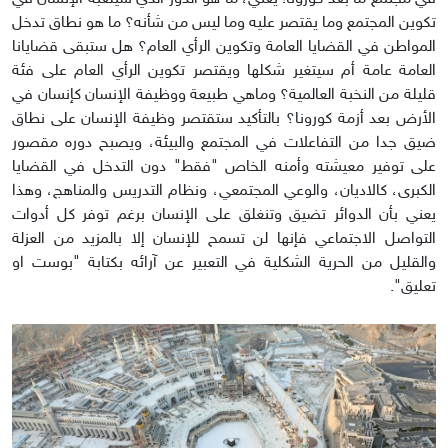
تكوين المجتمع وما يقتصر عليه وما ليس من شأنه؟ ما هو نطاق تدخل
المواطن في القضايا العامة وتكوين الرأي العام؟ هل ستبقى قضايانا
العامة عامة أم سيتغير شكلها ويقتصر تكوين الرأي العام على فئة
قليلة من النخبة العالمية؟ وماهي طبيعة ووظيفة الإنسان كإنسان في
الأرض بعد أزمة كورونا؟ بالتأكيد ستقتصر وظيفة الإنسان على نطاق
ضيق جدا من التفاعلات في المجتمع والبيئة، ويصبح دوره مقصور
على توفير معيشته وأمنه الخاص "فقط" دون التدخل في القضايا
الكبرى، كالاديان، والوعي المجتمعي، ونظام التدريس والمناهج، وهذا
يعني بأن الدوائر تضيق وتنغلق على الإنسان برغم توفر كل أدوات
التواصل الاجتماعي فإنها لن تسمح للإنسان إلا بالمزيد من العزلة
والقليل من الحرية الشكلية في التعبير عن آرائه بكتابة "بوست او
تعليق".