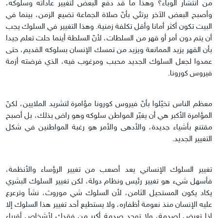
من انتشار الوباء؟ وهذا ما قد دفع البعض لتغيير عاداته وسلوكه،
وأصبح البعض الآخر يرتئي بأنّ صلاة الجماعة تضيع الزمن، بينما في
البيت تكون أكثر أمانا وأقل تكلفة زمنية. وهذا التغيير في السلوك يجب
أن يتم دون أمر أو قهر من السلطات، لأنّ السلطة أينما حلت تعلم جيدا
بأن القهر يزيد الممانعة ويزيد من تمسك الإنسان بسلوكه القديم، حتى
عمدوا لجعل السلوك الجديد محبب ومرغوب فيه، الذي فرضته أزمة
فيروس كورونا.
معظم الناس تخيّلوا بأنّ فيروس كورونا مؤامرة لتشريد الملايين، لكنّ
المؤامرة الأكبر هي أن يغيّر المواطن سلوكه وهو راض بذلك، بل أصبح
مقتنع بأشياء جديدة، والأدهى والأمر هو رغبة المواطنين في شكل
التغيير الجديد.
تغيير السلوك الإنساني يعد أصعب من تغيير الرؤساء والأنظمة،
فأسهل شيء هو تغيير رئيس ونظام دولة، لكن تغيير السلوك البشري
يكاد يكون المستحيل الثامن، لأن السلوك شي موروث، نشأ وترعرع
عليه الإنسان منذ نعومة أظفاره، ولا يستطيع أحد تغيير هذا السلوك إلا
إذا تعرض لصدمة، ولا توجد صدمة أكبر من فقدك لأشخاص أقرباء