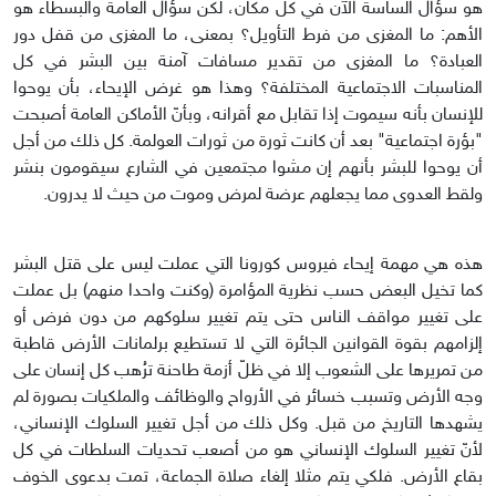
هو سؤال الساسة الآن في كل مكان، لكن سؤال العامة والبسطاء هو
الأهم: ما المغزى من فرط التأويل؟ بمعنى، ما المغزى من قفل دور
العبادة؟ ما المغزى من تقدير مسافات آمنة بين البشر في كل
المناسبات الاجتماعية المختلفة؟ وهذا هو غرض الإيحاء، بأن يوحوا
للإنسان بأنه سيموت إذا تقابل مع أقرانه، وبأنّ الأماكن العامة أصبحت
"بؤرة اجتماعية" بعد أن كانت ثورة من ثورات العولمة. كل ذلك من أجل
أن يوحوا للبشر بأنهم إن مشوا مجتمعين في الشارع سيقومون بنشر
ولقط العدوى مما يجعلهم عرضة لمرض وموت من حيث لا يدرون.
هذه هي مهمة إيحاء فيروس كورونا التي عملت ليس على قتل البشر
كما تخيل البعض حسب نظرية المؤامرة (وكنت واحدا منهم) بل عملت
على تغيير مواقف الناس حتى يتم تغيير سلوكهم من دون فرض أو
إلزامهم بقوة القوانين الجائرة التي لا تستطيع برلمانات الأرض قاطبة
من تمريرها على الشعوب إلا في ظلّ أزمة طاحنة ترُهب كل إنسان على
وجه الأرض وتسبب خسائر في الأرواح والوظائف والملكيات بصورة لم
يشهدها التاريخ من قبل. وكل ذلك من أجل تغيير السلوك الإنساني،
لأنّ تغيير السلوك الإنساني هو من أصعب تحديات السلطات في كل
بقاع الأرض. فلكي يتم مثلا إلغاء صلاة الجماعة، تمت بدعوى الخوف