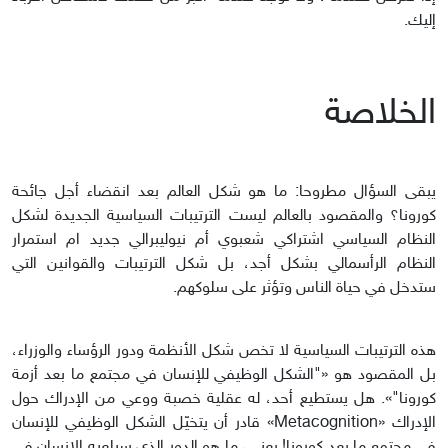
إليك.
الخلاصة
يبقى السؤال مطروحا: ما هو شكل العالم بعد انقضاء أجل جائحة
كورونا؟ والمقصود بالعالم ليست الترتيبات السياسية الجديدة لشكل
النظام السياسي اشتراكي شعبوي أم نيوليبرالي جديد ام استمرار
النظام الرأسمالي بشكل أجد، بل شكل الترتيبات والقوانين التي
ستدخل في حياة الناس وتؤثر على سلوكهم.
هذه الترتيبات السياسية لا تخص شكل الأنظمة ودور الرؤساء والوزراء،
بل المقصود هو «"الشكل الوظيفي للإنسان في مجتمع ما بعد أزمة
كورونا"». هل يستطيع أحد، له عقلية خصبة ووعي من الإدراك حول
الإدراك «Metacognition» قادر أن يتخيّل الشكل الوظيفي للإنسان
في مجتمع ما بعد كورونا! يعني، ما هو الدور الذي سيلعبه الإنسان في