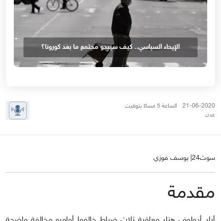
الإيحاء السياسي.. كيف سيبدو مجتمع ما بعد كورونا؟
21-06-2020 الساعة 5 مساءً بتوقيت
عدن
سوث24| يوسف فوزي
مقدمة
أراد أدولوف هتلر معاقبة ثلاث ضباط خالفوا أوامره مخالفة واضحة