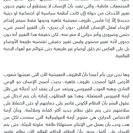
المجتمعات قاطبة، والتي تفيد بأنّ الإنسان لا يستطيع أن يفهم جدوى
تغيير الأحداث من حوله (إن كانت أنظمة سياسية او اجتماعية او دينية
جديدة) إلاّ إذا قاسى ظروف معيشية قاهرة وحينها فقط سيتم إقحام
الإيحاء لعقل الإنسان الباطن -دون أن يدري- بأن التغيير أصبح شيء
حتمي وضروري وأمر حياتي لا مفر منه، لكن حقيقة هذا التغيير أنه دون
جدوى لأنه تغيير مصنوع وليس تغيير حقيقي تقتضيه طبيعة الأوضاع
بل على العكس تم خلق أوضاع غير طبيعية حتى تتوائم مع أهواء النخبة
العالمية.
وها نحن نرى بأم أعيننا بأنّ الظروف المعيشية الآن التي تعيشها شعوب
الأرض كلها أصبحت ظروف قاهرة، بحيث أصبح الإنسان ذو الوعي
المادي يرهبه الموت الفيروسي ويرتعد من أن يفقد أحد أحبائه في ظل
أزمة الفيروس المفتعلة، وهذا هو المطلوب إثباته بأن يتم ادخال في
عقول البشر بأنّ النظام الكوني قاصر على حمايتهم أو حتى الحفاظ على
سلامتهم حتى يتم خلق نظام جديد أكثر كفاءة وملائمة، وبأنّ أزمة
الاحتباس الحراري هي منتوج أزمة النيوليبرالية التي سمحت لكل من
هب ودب بأن يعمل في الإنتاج مستهلكا طاقة ملوثة للبيئة، حتى يتم
الإيحاء على أكمل وجه، بأنّ النظام الحاكم للعالم الآن نظام قاصر