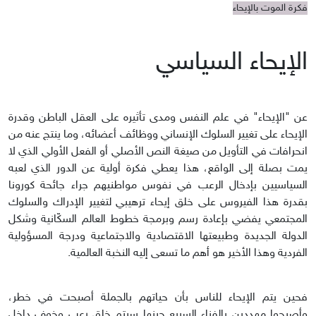
فكرة الموت بالإيحاء
الإيحاء السياسي
عن "الإيحاء" في علم النفس ومدى تأثيره على العقل الباطن وقدرة
الإيحاء على تغيير السلوك الإنساني ووظائف أعضائه، وما ينتج عنه من
انحرافات في التأويل من صيغة النص الأصلي أو الفعل الأولي الذي لا
يمت بصلة إلى الواقع، هذا يعطي فكرة أولية عن الدور الذي لعبه
السياسيين بإدخال الرعب في نفوس مواطنيهم جراء جائحة كورونا
بقدرة هذا الفيروس على خلق إيحاء ترهيبي لتغيير الإدراك والسلوك
المجتمعي يفضي بإعادة رسم وبرمجة خطوط العالم السكّانية وشكل
الدولة الجديدة وطبيعتها الاقتصادية والاجتماعية ودرجة المسؤولية
الفردية وهذا الأخير هو أهم ما تسعى إليه النخبة العالمية.
فحين يتم الإيحاء للناس بأن حياتهم بالجملة أصبحت في خطر،
وأصبحوا مهددين بالفناء السريع حينها سيتم خلق رعب وخوف داخل