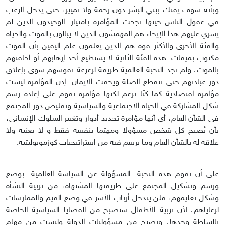
وبأنه سوف يفتك ببني البشر دون رحمة ولا تمييز، حتى يدخل الرعب
في عقول الناس حينها نجحت المؤامرة بامتياز. الوحيدون الذين لم
يسري عليهم هذا الإيحاء هم المهمشون الذين لا يبالون بالموت والحياة
والفئة الأخرى والأكثر قوة هم الذين يعلمون علم اليقين بأن الموت
مكتوب بميقات. هذه الفئة الثانية لا يستطيع أحد إرهابهم أو اخافتهم
بالموت، ولم تجد النخبة العالمية طريقة لزعزعة نفوسهم سوى بإغلاق
دور عبادتهم حتى تنقطع الصلة ويخفت الايمان. إذن المؤامرة ليست
مؤامرة اقتصادية كما كنّا نزعم لكنها مؤامرة تقوم على إعادة رسم
شكل المشاركة في الحياة الاجتماعية والسياسية وتقليص دور المجتمع
في الشأن العام، أي أنها مؤامرة تحديد أدوار وتغيير السلوك الإنساني،
بأن يُصبح كل شخص مسؤولا ومهتما بنفسه فقط و لا يعنيه ولا
علاقة له بالشأن العام وما يرسم فيه من استراتيجيات كوزموبوليتية.
على أن تقوم هذه النخبة -المسؤولة عن السياسة العالمية- بوضع
ورسم وتشكيل المجتمع على طريقتها المشتهاة، من تربية النشأة
وشكل تعليمهم، فلن يتدخل أرباب الأسر في وضع القيم والممارسات
لرعاياهم، لأن تربية الأطفال ستصبح من القضايا السياسية الخاصة
بالسلطة وحدها، وتصبح من مسؤوليات الدولة وليست من مهام