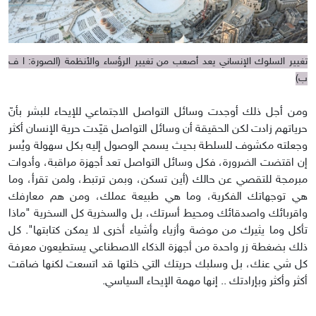
تغيير السلوك الإنساني يعد أصعب من تغيير الرؤساء والأنظمة (الصورة: ا ف
ب)
ومن أجل ذلك أوجدت وسائل التواصل الاجتماعي للإيحاء للبشر بأنّ
حرياتهم زادت لكن الحقيقة أن وسائل التواصل قيّدت حرية الإنسان أكثر
وجعلته مكشوف للسلطة بحيث يسمح الوصول إليه بكل سهولة ويُسر
إن اقتضت الضرورة، فكل وسائل التواصل تعد أجهزة مراقبة، وأدوات
مبرمجة للتقصي عن حالك (أين تسكن، وبمن ترتبط، ولمن تقرأ، وما
هي توجهاتك الفكرية، وما هي طبيعة عملك، ومن هم معارفك
واقربائك واصدقائك ومحيط أسرتك، بل والسخرية كل السخرية "ماذا
تأكل وما يثيرك من موضة وأزياء وأشياء أخرى لا يمكن كتابتها". كل
ذلك بضغطة زر واحدة من أجهزة الذكاء الاصطناعي يستطيعون معرفة
كل شي عنك، بل وسلبك حريتك التي خلتها قد اتسعت لكنها ضاقت
أكثر وأكثر وبإرادتك .. إنها مهمة الإيحاء السياسي.