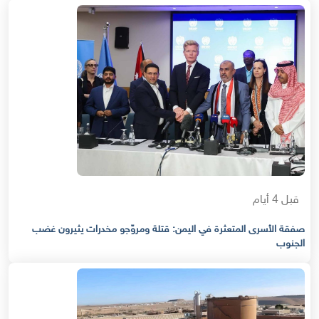
قبل 4 أيام
صفقة الأسرى المتعثرة في اليمن: قتلة ومروّجو مخدرات يثيرون غضب
الجنوب