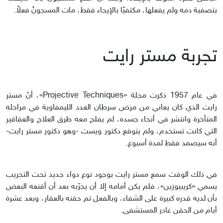
بتصفية دمه ولم يفعلها، مكتفيًا بالإيجاء فقط، مات المسجونُ فعلاً.
تجربة مستر رايت
في عام 1957 ذكرت مجلة «Projective Techniques»، أنّ مستر
رايت الذي كان يعاني من مرض سرطان الغدد الليمفاوية في مراحله
المتأخرة وانتشر في أنحاء جسده، لم يفلح معه طرق العلاج والعقاقير
التي كانت تستخدم، ولم يتوقع دكتور ويست -وهو دكتور مستر رايت-
أنه سيصمد فقط لمدة أسبوع.
في ذلك الوقت سمع مستر رايت بوجود نوع دواء جديد تحت التجريب
يسمي «كريبيوزين»، فلم يكن أمامه إلا أن يجرّبه بعد أن أقنعه البعض
بأن لديه قدره كبيرة على الشفاء، وبالفعل تم حقنه بالعقار، وبعد عشرة
أيام من الحقن غادر المستشفى.