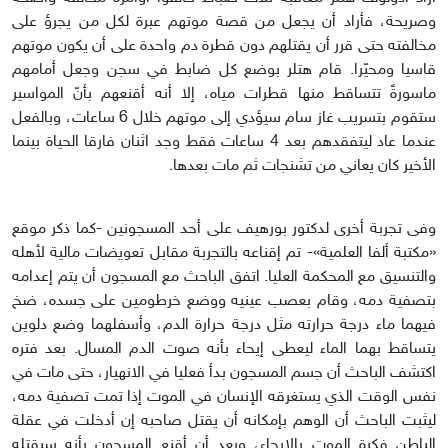
وصريحة، فأراد أن يجعل من قصة موتهم عبرة لكل من يجرؤ على
مخالفته حتى قرر أن يقتلهم دون قطرة دم واحدة على أن يكون موتهم
قاسيا ومحيّرا. قام هتلر بوضع كل ضابط في سجن وجعل أمامهم
ماسورةً تتساقط منها قطرات مياه، إلا أنه أقنعهم بأنّ المواسير
ستقوم بتسريب غاز سام سيؤدي إلى موتهم خلال 6 ساعات، وبالفعل
عندما عاد ليتفقدهم بعد 4 ساعات فقط وجد اثنان فارقا الحياة بينما
الأخير كان يعاني من تشنجات ثم مات بعدها.
وفى تجربة أخرى لدكتور بورهيف على أحد المسجونين -كما ذكر موقع
«مكتبة ألفا العلمية»- تم إقناعه بالتجربة مقابل تعويضات مالية لأهله
والتنسيق مع المحكمة العليا. اتفق الباحث مع المسجون أن يتم إعدامه
بتصفية دمه، وقام بعصب عينيه ووضع خرطومين على جسده، ضخ
فيهما ماء درجة حرارته مثل درجة حرارة الدم، وأسفلهما وضع دلوين
يتساقط بهما الماء ليعطى إيحاء بأنه صوت الدم المسال. بعد فتره
اكتشف الباحث أن جسم المسجون بدأ فعليا في الانهيار، حتى مات في
نفس الوقت الذي يستغرقه الإنسان في الموت إذا تمت تصفية دمه،
ليثبت الباحث أن الوهم بإمكانه أن يقتل صاحبه إن أدخلت في عقلة
الباطن فكرة الموت بالإيحاء، وبعد أن أقنع المسجون بأنه سيقتله