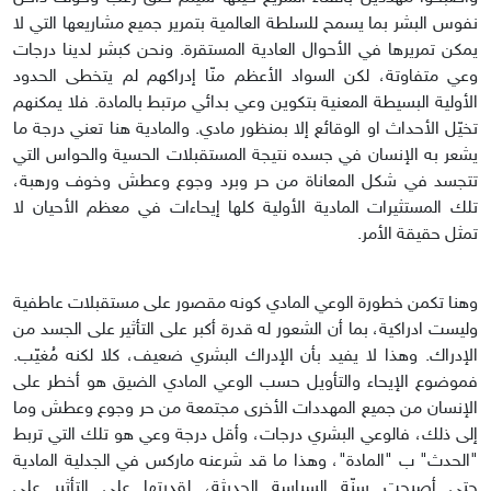
نفوس البشر بما يسمح للسلطة العالمية بتمرير جميع مشاريعها التي لا
يمكن تمريرها في الأحوال العادية المستقرة. ونحن كبشر لدينا درجات
وعي متفاوتة، لكن السواد الأعظم منّا إدراكهم لم يتخطى الحدود
الأولية البسيطة المعنية بتكوين وعي بدائي مرتبط بالمادة. فلا يمكنهم
تخيّل الأحداث او الوقائع إلا بمنظور مادي. والمادية هنا تعني درجة ما
يشعر به الإنسان في جسده نتيجة المستقبلات الحسية والحواس التي
تتجسد في شكل المعاناة من حر وبرد وجوع وعطش وخوف ورهبة،
تلك المستثيرات المادية الأولية كلها إيحاءات في معظم الأحيان لا
تمثل حقيقة الأمر.
وهنا تكمن خطورة الوعي المادي كونه مقصور على مستقبلات عاطفية
وليست ادراكية، بما أن الشعور له قدرة أكبر على التأثير على الجسد من
الإدراك. وهذا لا يفيد بأن الإدراك البشري ضعيف، كلا لكنه مُغيّب.
فموضوع الإيحاء والتأويل حسب الوعي المادي الضيق هو أخطر على
الإنسان من جميع المهددات الأخرى مجتمعة من حر وجوع وعطش وما
إلى ذلك، فالوعي البشري درجات، وأقل درجة وعي هو تلك التي تربط
"الحدث" ب "المادة"، وهذا ما قد شرعنه ماركس في الجدلية المادية
حتى أصبحت سنّة السياسة الحديثة، لقدرتها على التأثير على