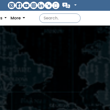
ns
More