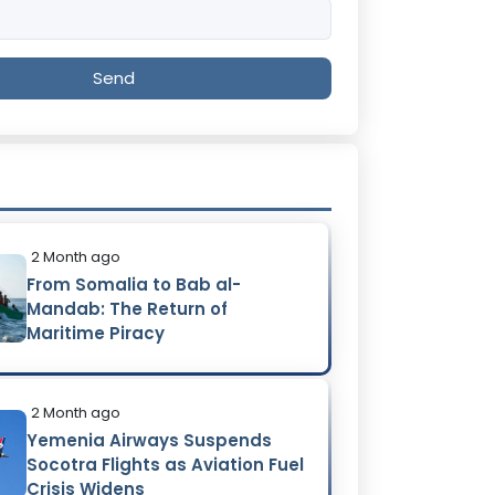
Send
2 Month ago
From Somalia to Bab al-
Mandab: The Return of
Maritime Piracy
2 Month ago
Yemenia Airways Suspends
Socotra Flights as Aviation Fuel
Crisis Widens