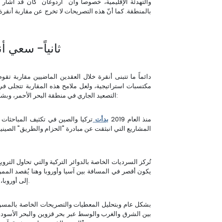
والتهدئة الإقليمية، خصوصاً وأن "أردوغان" كان قد أشا
بالمنطقة. كما أنّ هذه التصريحات لا تخرج عن مقاربة أنقرة
ثانياً- سعي أ
دائماً ما تتبنى أنقرة خلال العقدين الماضيين مقاربة تق
مكتسبات استراتيجية، ولعل ملامح هذه المقاربة تتجلى ف
التصعيد الجاري في منطقة البحر الأحمر، وبشكل عام يمكن إبراز ملامح هذا المشروع في ضوء النقاط التالية:
• منذ العام 2019
بدأت
تركيا والصين في تكثيف المباحثات
المشاريع التي انبثقت عن مبادرة "الحزام والطريق" الصينية،
يكون أقصر في المسافة بين آسيا وأوروبا وهنا يُقصد المم
إلى أوروبا، وكذلك عن طريق التجارة الجنوبي الذي يمرّ عبر قناة السويس.
بين الشرق والغرب والوسط عبر بحر قزوين والبحر الأسود، 