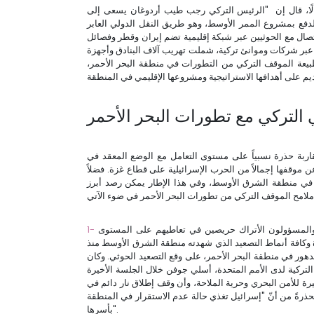
لًا، قال إن "الرئيس التركي رجب طيب أردوغان يسعى إلى
لدفع بمشروع الممر الأوسط، وهو طريق النقل الدولي العابر
اتصال مع الحوثيين عبر شبكة إقليمية تضم إيران وقطر وفصائل
 عبر شركات وموانئ تركية، شملت تهريب آلاف البنادق وأجهزة
ة الموقف التركي من التطورات في منطقة البحر الأحمر،
ي التركي مع تطورات البحر الأحمر
مقاربة حذرة نسبياً على مستوى التعامل مع الوضع المعقد في
 موقفها إجمالاً من الحرب الإسرائيلية على قطاع غزة. فضلاً
في منطقة الشرق الأوسط، وفي هذا الإطار يمكن رصد أبرز
لمسؤولون الأتراك حريصين في تعاطيهم على المستوى
 وكافة أنماط التصعيد الذي شهدته منطقة الشرق الأوسط منذ
مني المتدهور في منطقة البحر الأحمر، على وقع التصعيد الحوثي. وكان
التركية لدى الأمم المتحدة، أسلي جوفن خلال الجلسة الأخيرة
بيرة للأمن البحري وحرية الملاحة، وأن وقف إطلاق نار دائم في
ذرةً من أنّ "إسرائيل تغذي حالة عدم الاستقرار في المنطقة
بأسرها".