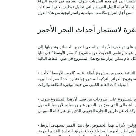
ر ضمنياً إلى أنّ هذه الضربات سوف تساهم في تأجيج النزاع
 إجمالاً تجاه الدول الغربية والتي تحاول توظيف بعض السياقات
من أجل انتزاع مكاسب سياسية واستراتيجية من هذه الدول.
نقرة لاستثمار أحداث البحر الأحمر
وم على توظيف الأزمات والسعي لتدوير الخسائر وتحويلها إلى
ي عودة وتنامي الحديث عن مشروع "الممر الأوسط" في ثنايا
 الثنائية بخصوص مشروع أُطلق عليه "الممر الأوسط" كأحد
 وتروج الدوائر التركية للمشروع باعتباره أحد الممرات البرية
البديلة ذات العائد الكبير، من حيث توفيره للتكلفة والوقت.
• تُركز السرديات الخاصة بالدوائر التركية والتي تحاول الترويج للمشروع على أطروحات من قبيل أنّ هذا المشروع سوف
ر الشمالي الذي يمرّ من الصين عبر روسيا وبيلاروسيا للوصول
• بشكل عام وبتحليل المعطيات والتصريحات الخاصة بالمسؤولين الأتراك بهذا الخصوص، فإن هذا الممر يستهدف الربط
في إطار الجهود المبذولة لإحياء طريق التجارة القديم لطريق