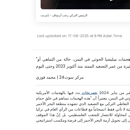
الرئيس التركي رجب أردوغان - إنترنت
Last updated on: 17-08-2025 at 8 PM Aden Time
"غلب على الموقف التركي على مستوى التعامل مع هجمات ميليشيا الحوثي في اليمن، حالة من التماهي أو
مركز سوث24 | محمد فوزي
 يناير 2024
بتصريحات
ندد فيها بالهجمات الأمريكية
وثي في اليمن، معتبراً أن "هذه الهجمات تساهم في خلق حمام
 التعاطي التركي مع التصعيد الذي تشهده منطقة البحر الأحمر
اقف التركية لا تأتي فقط انسجاماً مع قطاعات من الرأي العام في تركيا
ي كمحاولة للانتصار للشعب الفلسطيني، بل إنّ هذا الموقف