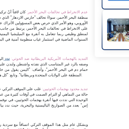
2- عدم الانخراط في تحالفات البحر الأحمر:
كان لافتاً أنّ تر
منطقة البحر الأحمر، سواءً تحالف "حارس الازدهار" الذي ش
الأوروبي، وهو الأمر الذي حرص بعض المسؤولين الأتراك عل
على الانخراط في تحالفات البحر الأحمر، يرتبط من جانب 
لمنطق وظيفي ربما تتعامل به أنقرة مع الميليشيا اليمن
السنوات الماضية في استثمار غياب منظومة أمنية في البح
3- التنديد بالهجمات الأمريكية البريطانية ضد الحوثي:
ندد
وصفه بالرد غير المتناسب الذي نفذته واشنطن ولندن على 
حمام دم في البحر الأحمر"، وأضاف: "اليمن يقول من خلا
المنطقة على الولايات المتحدة وبريطانيا". وتابع: "كل هذه التصرفات تشكل استخداماً غير متناسب للقوة" وفق تعبيره.
4- تنديد محدود بهجمات الحوثيين:
غلب على الموقف التركي عل
إس" بعدد من الصواريخ الباليستية والبحرية، حيث ندد بيان 
وبشكل عام مثل هذا الموقف التركي اتساقاً مع سردية 