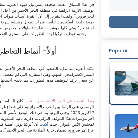
في هذا السياق، نقلت صحيفة يسرائيل هيوم العبرية مقا
توظيف الأزمة الراهنة في منطقة البحر الأحمر من أجل ا
لبحر قزوين". ولفت التقرير إلى أنّ "أنقرة أنشأت قنوات 
يمنية حليفة، استُخدمت لتأمين قنوات تمويل وتسليح سرية
استشعار". وهي كلها مؤشرات تطرح تساؤلات بخصوص طبيع
وحدود توظيف تركيا لهذه التطورات على مستوى التخديم على أهدافها الاستراتيجية ومشروعها الإقليمي في المنطقة.
أولاً- أنماط التعاط
Popular
تبنّت أنقرة منذ بداية التصعيد في منطقة البحر الأحمر 
الممر الاستراتيجي المهم، وهي المقاربة التي لم تنفصل عن
عن سعي تركيا لتوظيف هذه التطورات بما يخدم أجندتها 
ملامح الموقف التركي من تطورات البحر الأحمر في ضوء الآتي:
1- ربط التصعيد في البحر الأحمر بحرب غزة:
كان الساسة وا
الرسمي على الربط بين الحرب الإسرائيلية على قطاع غزة
7 أكتوبر 2023 وحتى اليوم، بما في ذلك الوضع الأ
آخر مؤشرات هذا الموقف التركي ما ذكرته نائبة المندوبة 
لمجلس الأمن الدولي، حيث
أكدت
أنّ "تركيا تولي أهمية ك
غزة أمر ضروري لضمان حرية الملاحة في البحر الأحمر"، مح