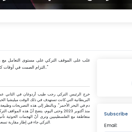
التزام الصمت في أوقات كثيرة من عمر التصعيد الممتد منذ أكتوبر 2023 وحتى اليوم.."
خرج الرئيس التركي رجب طيب أردوغان في الثاني عشر من
البريطانية التي كانت تستهدف في ذلك الوقت ميليشيا الح
دم في البحر الأحمر". وبالنظر إلى هذه التصريحات وطبيعة
منذ أكتوبر 2023 وحتى اليوم، يتضح أنّ هذه المو
Subscribe
متعاطفة مع الفلسطينيين وترى أنّ الهجمات الحوثية تأت
التركي جاء في إطار مقاربة تسعى إلى تحويل أزمة البحر الأحمر إلى فرصة ومكسب استراتيجي.
Email: