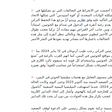
كيا أحجمت عن الانخراط في التحالفات التي تم تشكيلها في
كلته الولايات المتحدة، أو "قوة أسبيدس" التي شكلها الاتحاد
ى التأكيد عليه وفق
تقارير
. ويبدو أنّ مرجع هذا التحفظ التركي
بعدم رغبة أنقرة في الدخول في صدام مع الحوثيين، استناداً
ية، ومن جانب آخر لافتراض مهم مفاده أنّ تركيا نجحت طوال
ر الأحمر لتطوير حضورها، وبالتالي تنظر أنقرة إلى مثل هذه
التحالفات باعتبارها أحد مصادر تهديد نفوذها في البحر الأحمر.
الرئيس التركي رجب طيب أردوغان في 12 يناير 2024 بما
مواقع الحوثيين في اليمن، كما اتهم الغرب بالرغبة في "صنع
ل الحوثيين وباستخدام كل قوته إنه سيقوم بالرد اللازم في
ى مستوى التعامل مع هجمات ميليشيا الحوثي في اليمن،
حالة من التماهي أو التزام الصمت في أوقات كثيرة من عمر التصعيد الممتد منذ أكتوبر 2023 وحتى اليوم. وكانت الحالة
الوحيدة التي نددت فيها أنقرة بهجمات الحوثيين، في نوفمبر 2024، عندما استهدفت الميليشيا اليمنية السفينة "أناضول
للخارجية التركية بالهجوم، وأشار إلى اتخاذ التدابير اللازمة
لتجنب تكرار مثل هذه الحوادث، من دون أن يحدد تلك التدابير.
رسمية تركية تقوم بشكل رئيسي على الدعوة لوقف التصعيد