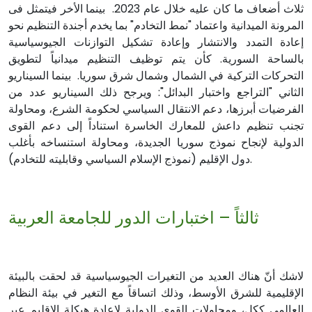
ثلاث أضعاف ما كان عليه خلال عام 2023. بينما الأخر فيتمثل فى
المرونة الميدانية واعتماد "نمط التخادم" بما يخدم أجندة التنظيم نحو
إعادة التمدد والانتشار وإعادة تشكيل التوازنات الجيوسياسية
بالساحة السورية. كأن يتم توظيف التنظيم ميدانياً لتطويق
التحركات التركية في الشمال وشمال شرق سوريا. بينما السيناريو
الثاني "التراجع واختبار البدائل": ويرجح ذلك السيناريو عدد من
الفرضيات أبرزها، دعم الانتقال السياسي لحكومة الشرع، ومحاولة
تجنب تنظيم داعش للمعارك الخاسرة استناداً إلى دعم القوى
الدولية لإنجاح نموذج سوريا الجديدة، ومحاولة استنساخه بأغلب
دول الإقليم (نموذج الإسلام السياسي وقابليته للتخادم).
ثالثاً – اختبارات الدور للجامعة العربية
لاشك أنّ هناك العديد من التغيرات الجيوسياسية قد لحقت بالبيئة
الإقليمية للشرق الأوسط، وذلك اتساقاً مع التغير في بيئة النظام
العالمي ككل، ومحاولات القوى الدولية لإعادة هيكلة الإقليم عبر