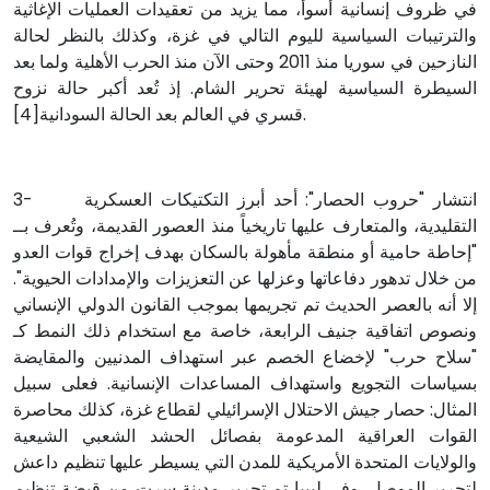
في ظروف إنسانية أسوأ، مما يزيد من تعقيدات العمليات الإغاثية
والترتيبات السياسية لليوم التالي في غزة، وكذلك بالنظر لحالة
النازحين في سوريا منذ 2011 وحتى الآن منذ الحرب الأهلية ولما بعد
السيطرة السياسية لهيئة تحرير الشام. إذ تُعد أكبر حالة نزوح
قسري في العالم بعد الحالة السودانية[4].
3- انتشار "حروب الحصار": أحد أبرز التكتيكات العسكرية
التقليدية، والمتعارف عليها تاريخياً منذ العصور القديمة، وتُعرف بــ
"إحاطة حامية أو منطقة مأهولة بالسكان بهدف إخراج قوات العدو
من خلال تدهور دفاعاتها وعزلها عن التعزيزات والإمدادات الحيوية".
إلا أنه بالعصر الحديث تم تجريمها بموجب القانون الدولي الإنساني
ونصوص اتفاقية جنيف الرابعة، خاصة مع استخدام ذلك النمط كـ
"سلاح حرب" لإخضاع الخصم عبر استهداف المدنيين والمقايضة
بسياسات التجويع واستهداف المساعدات الإنسانية. فعلى سبيل
المثال: حصار جيش الاحتلال الإسرائيلي لقطاع غزة، كذلك محاصرة
القوات العراقية المدعومة بفصائل الحشد الشعبي الشيعية
والولايات المتحدة الأمريكية للمدن التي يسيطر عليها تنظيم داعش
لتحرير الموصل. وفي ليبيا تم تحرير مدينة سرت من قبضة تنظيم