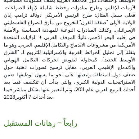
الأوسط، واختطاف دور الجامعة العربية بملف التسويات السياسية
لأزمات الإقليم، وطرح مبادرات وخطط شاملة لإنهاء الصراعات.
فعلى سبيل المثال: طرح الرئيس الأمريكي دونالد ترامب إبان
الولاية الأولى "صفقة القرن" للخروج من مأزق الصراع الفلسطيني
الإسرائيلي. وكذلك المبادرات النوعية للمهادنة السياسية والأمنية
في إقليم البحر الأحمر. ثانياً: الموقف الغربي + الولايات المتحدة
الأمريكية من مشروعات الاندماج والتكامل الإقليمي العربي. وهو ما
ينقلنا إلى تحليل الخرائط الغربية والإسرائيلية للترويج لـ "الشرق
الأوسط الجديد"، كمحاولة لتقويض تحركات التكامل الهوياتي
والاندماج الإقليمي العربي، مقابل ترسيخ تصورات ذهنية حول
ضعف دول المنطقة وتبعيتها على نحو ما يسهل توظيفها ضمن
الاستراتيجيات الدولية الكبرى، والتي بدأت أن تتكشف فيما بعد
أحداث الربيع العربي عام 2011، وتم التعبير عنها بشكل مباشر فيما
بعد أحداث 7 أكتوبر2023.
رابعاً - رهانات المستقبل