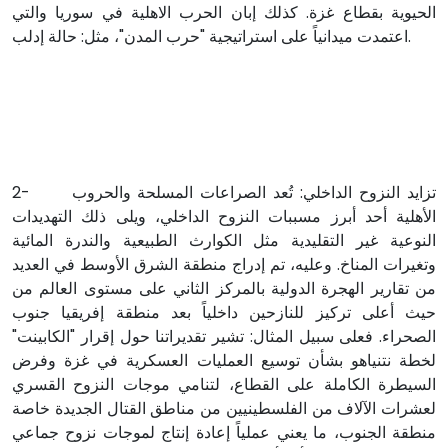
الحيوية بقطاع غزة. كذلك إبان الحرب الاهلية في سوريا والتي
اعتمدت ميدانياً على استراتيجية "حرب المدن"، مثل: حالة إدلب.
2- تزايد النزوح الداخلي: تُعد الصراعات المسلحة والحروب
الأهلية أحد أبرز مسببات النزوح الداخلي، ويلى ذلك التهديدات
النوعية غير التقليدية مثل الكوارث الطبيعية والندرة المائية
وتغيرات المناخ. وعليه، تم إدراج منطقة الشرق الأوسط في العديد
من تقارير الهجرة الدولية بالمركز الثاني على مستوى العالم من
حيث أعلى تركيز للنازحين داخلياً بعد منطقة إفريقيا جنوب
الصحراء. فعلى سبيل المثال: تشير تقديراتنا حول إقرار "الكابينت"
لخطة نتنياهو بشأن توسيع العمليات العسكرية في غزة وفرض
السيطرة الكاملة على القطاع، لتنامي موجات النزوح القسري
لعشرات الآلاف من الفلسطينيين من مناطق القتال الجديدة خاصة
منطقة الجنوب، ما يعني عملياً إعادة إنتاج لموجات نزوح جماعي