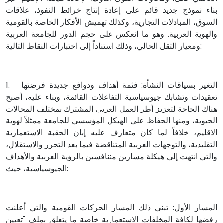
بناء نموذج جديد قائم على إعادة إنتاج خرائط النفوذ، علاقات
السوق، المبادلات التجارية، وكذلك تهميش الأفكار الخاصة بالقومية
والهوية العربية. وهو ما انعكس على حجم الدور للجامعة العربية
ومعيار الثقل الحالي، وذلك استناداً إلى اختبارات النقاط التالية:
1. التغير بسياقات النشأة: فثمة أهداف ودوافع جديدة فرضتها
تعقيدات وتشابك جيوسياسية التفاعلات القائمة، وبناء عليه، أصبح
هناك الحاجة لتعزيز أطر العمل العربي المشترك بمختلف المجالات
الحيوية، ومنها الحفاظ على الهيكل المؤسسي للجامعة ممثلاً لهوية
الاقليم، خلافاً لما كان متعارف عليه إبان الحقبة الاستعمارية
التقليدية، والتوجهات العربية المتناقضة فيما بعد التحرر والاستقلال،
والتي انتهت إلى هيكلة مسارين متنافسين بالرؤية العربية والأهداف
الجيوسياسية، حيث:
المسار الأول: تبنى ذلك المسار الحركات القومية والتي أعلنت
رفضها لكافة المخلفات الاستعمارية خاصة ما يتعلق بملف "تعيين