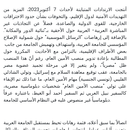
أنتجت الارتدادات المتباينة لأحداث 7 أكتوبر2023، المزيد من
التهديدات الأمنية لدول الإقليم، والتخوفات بشأن حدود الاختراقات
الخارجية، للقوى الدولية والصاعدة، فضلاً عن التجاذبات غير
المباشرة العربية- العربية حول الأحقية بـ"ثنائية الدور والمكانة".
بالإضافة إلى إرهاصات "الرسائل الموسمية" حول شمولية الإصلاح
المؤسسي للجامعة العربية، واستهداف وتهميش الجامعة من جانب
بعض الأطراف الإقليمية، بالتزامن مع الأحاديث المكررة حول
المطالبة بإعادة تدوير منصب الأمين العام، رغم أنّ هذا المنصب
ظل "مصرياً"، ولم يتغير إلا في مرحلة تجميد عضوية مصر
بالجامعة، عقب توقيع معاهدة السلام مع إسرائيل، وتولي الشاذلي
القليبي (تونسي الجنسية) مهام الأمين العام، ما عدا ذلك تم الإبقاء
على تولي "منصب الأمين العام" شخصيات دبلوماسية مصرية،
كالسفير نبيل العربي ثم السفير أحمد أبو الغيط، باعتباره عرفاً
دبلوماسياً غير منصوص عليه في النظام الأساسي للجامعة.
اتصالاً بما سبق أعلاه، فثمة رهانات تحيط بمستقبل الجامعة العربية
وتعزيز آليات عملها، لتتجاوز إرهاصات تحديث الميثاق والهياكل