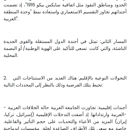
الحدود ومناطق النفوذ مثل اتفاقية سايكس بيكو 1916"، إذ تضمنت
أجنداتهم تجاوز التقسيم الاستعماري واستعادة نمط "وحدة المنطقة
العربية".
المسار الثاني: تمثل في أجندة الدول المستقلة والقوى الجديدة
الناشئة، والتي كانت تسعى للتأكيد على الهوية الوطنية/ أو البصمة
المحلية.
2. التحولات النوعية بالإقليم: هناك العديد من الاستنتاجات التي
تحيط بتلك الفرضية وذلك بالنظر إلى المحددات التالية:
- أجندات إقليمية: تجاوزت الجامعة العربية حالة الخلافات العربية
-العربية وارتداداتها. إذ أضفت التدخلات الإقليمية (إسرائيل، تركيا،
إيران) المزيد من الأعباء والتحديات على حجم التأثير والفاعلية.
خاصة مع سعي تلك الأطراف الصاعدة لخلق مؤسسات إندماجية