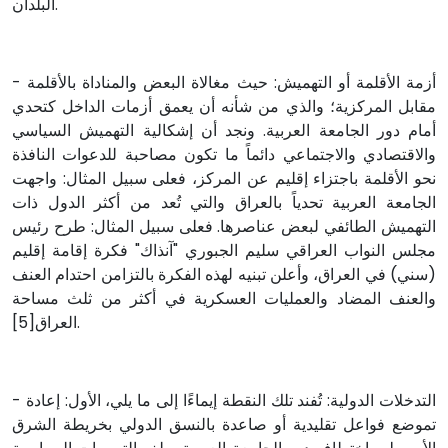
البلدان.
- أزمة الأقلمة أو التهميش: حيث مغالاة البعض والمناداة بالأقلمة
مقابل المركزية؛ والذي من شأنه أن يعمق أزمات الداخل كتحدي
أمام دور الجامعة العربية. ونجد أن إشكالية التهميش السياسي
والاقتصادي والاجتماعي دائماً ما تكون مصاحبة للدعوات النافذة
نحو الأقلمة باجتزاء إقليم عن المركز، فعلى سبيل المثال: واجهت
الجامعة العربية تحدياً بالعراق والتي تُعد من أكثر الدول ذات
التهميش الطائفي لبعض عناصرها. فعلى سبيل المثال: طرح رئيس
مجلس النواب العراقي سليم الجبوري "آنذاك" فكرة إقامة إقليم
(سني) في العراق، وأعلن تبنيه لهذه الفكرة بالتزامن احتدام العنف
والعنف المضاد والعمليات العسكرية في أكثر من ثلث مساحة
العراق[5].
- التدخلات الدولية: تُفند تلك النقطة إيماءًا إلى ما يلي، الأول: إعادة
تموضع فواعل تقليدية أو صاعدة بالنسق الدولي بخريطة الشرق