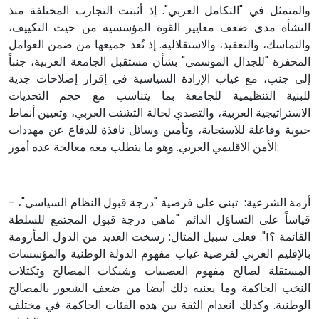
والمتمثل في "التكامل العربي". إذ أثبتت التجارب المختلفة منذ
النشأة مدى ضعف معايير القوة المؤسسية من حيث التكييف،
والتماسك، والتعقيد، والاستقلالية. إذ تُعد جميعها من ضمن العوامل
المحفزة "للجدال الموسمي" بشأن مستقبل الجامعة العربية، جنباً
إلى جنب، مع غياب الإرادة السياسية في إقرار إصلاحات جدية
للبنية التنظيمية للجامعة بما يتناسب مع حجم التحديات
الاستراتيجية العربية، والتصدي لحالة التشتت العربي، وتعيين أنماط
حيوية وفاعلة للاستجابة، وتأمين وسائل نافذة للدفاع عن مهددات
الأمن الاقليمي العربي. وهو ما يتطلب معه معالجة عده أمور:
- أزمة الشرعية: تبنى على فرضية "درجة قبول النظام السياسي"،
قياساً على التساؤل الدائم "ماهي درجة قبول المجتمع للسلطة
القائمة ؟!". فعلى سبيل المثال: رسخت العديد من الدول المأزومة
بالإقليم العربي لفرضية غياب مفهوم الدولة الوطنية والمؤسسات
المستقلة لصالح مفهوم العصبيات وشبكات المصالح وتكتلات
النخب الحاكمة وما يعنيه ذلك أيضا من ضعف الشعور بالمصالح
الوطنية. وكذلك انعدام الثقة بين هذه الفئات الحاكمة في مختلف