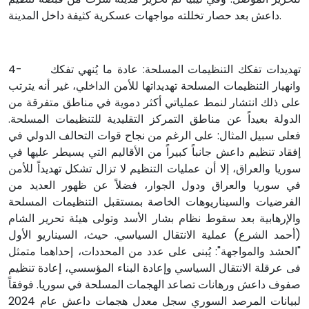
داعش بعد حصار تخللته مواجهات عسكرية كثيفة داخل المدينة.
4- تهديدات تفكك التنظيمات المسلحة: عادة ما يُنهي تفكك
وانهيار التنظيمات المسلحة تهديداتها للأمن الداخلي، غير أنه يترتب
على ذلك انتشار لنمط عملياتي أكثر دموية في مناطق متفرقة من
الدولة بعيداً عن مناطق التمركز التقليدية للتنظيمات المسلحة.
فعلى سبيل المثال: على الرغم من نجاح قوات التحالف الدولي في
إفقاد تنظيم داعش جانباً كبيراً من الأقاليم التي يسيطر عليها في
سوريا والعراق، إلا أن عمليات التنظيم لا تزال تشكل تهديداً للأمن
في سوريا والعراق ودول الجوار، فضلاً عن ظهور العديد من
الفرضيات والسيناريوهات الخاصة بمستقبل التنظيمات المسلحة
والإرهابية بعد سقوط نظام بشار الأسد وتولى هيئة تحرير الشام
(أحمد الشرع) عملية الانتقال السياسي. حيث، السيناريو الأول
"الحشد والمواجهة": يُبنى على عدد من المحددات، إحداهما متمثل
فى عرقلة الانتقال السياسي وإعادة البناء المؤسسي، إعادة تنظيم
صفوف داعش ورهانات تصاعد الهجمات المسلحة في سوريا. فوفقاً
لبيانات المرصد السوري سجل معدل هجمات داعش عام 2024