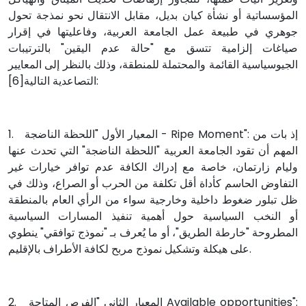
المؤسساتية أو نشأة كيان بديل، مقابل الانتقال نحو نمذجة تحول
جوهري في طبيعة عمل الجامعة العربية، وفاعليتها في إقرار
صياغات إلزامية تتسق مع "حالة عدم اليقين" بالترتيبات
الجيوسياسية القائمة والمحتملة للمنطقة، وذلك بالنظر إلى المعايير
التصاعدية التالية[6]:
1. المعيار الأول "اللحظة الناضجة - Ripe Moment": إذ بات من
المهم أن تقود الجامعة العربية "اللحظة الناضجة" التي تحدث عنها
وليام زارتمان، خاصة مع إدراك الكافة عدم توافر خيارات غير
التفاوض الحاسم كأداة أقل تكلفة من الحرب أو الصراع، وذلك في
ظل تبلور ضغوط داخلية وخارجية سواء من الرأي العام بالمنطقة
أو النخب السياسية حول أهمية تنفيذ المسارات السياسية
المطروحة "خارطة الطريق"، أو ما يُعرف بـ "نموذج توافقي" ينطوي
على هيكلة وتشكيل نموذج مربح لكافة الأطراف بالإقليم.
2. المعيار الثاني "الفرص المتاحة Available opportunities":