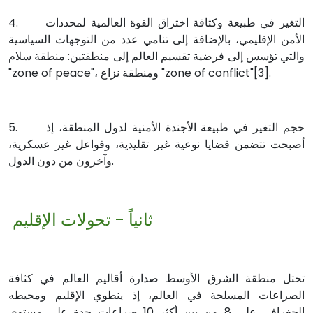
4. التغير في طبیعة وكثافة اختراق القوة العالمية لمحددات
الأمن الإقليمي، بالإضافة إلى تنامي عدد من التوجهات السياسية
والتي تؤسس إلى فرضية تقسيم العالم إلى منطقتين: منطقة سلام
"zone of peace"، ومنطقة نزاع "zone of conflict"[3].
5. حجم التغیر في طبیعة الأجندة الأمنیة لدول المنطقة، إذ
أصبحت تتضمن قضایا نوعية غير تقليدية، وفواعل غیر عسكریة،
وآخرون من دون الدول.
ثانياً - تحولات الإقليم
تحتل منطقة الشرق الأوسط صدارة أقاليم العالم في كثافة
الصراعات المسلحة في العالم، إذ ينطوي الإقليم ومحيطه
الجغرافي على 8 من بين أكثر 10 صراعات حدة على مستوى