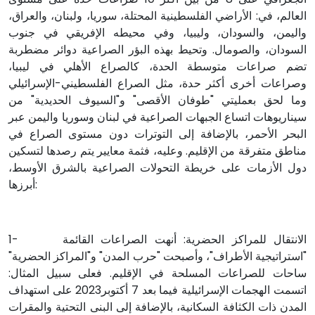
العالم، في: الأراضي الفلسطينية المحتلة، سوريا، ولبنان، والعراق،
واليمن، والسودان، وليبيا، وفي محيطه الإفريقي في جنوب
السودان، والصومال. وتحيط بهذه البؤر الصراعية دوائر مضطربة
تضم صراعات متوسطة الحدة، كالصراع الأهلي في ليبيا،
وصراعات أخرى أكثر حدة، مثل الصراع الفلسطيني-الإسرائيلي
وما لحق بعمليتي "طوفان الأقصى" و"السيوف الحديدية" من
سيناريوهات اتساع الجبهات الصراعية في لبنان وسوريا واليمن عبر
البحر الأحمر، بالإضافة إلى التوترات دون مستوى الصراع في
مناطق متفرقة من الإقليم. وعليه، فثمة معايير يتم رصدها لتسكين
دول الأزمات على خريطة التحولات الصراعية بالشرق الأوسط،
أبرزها:
1- الانتقال للمراكز الحضرية: أنهت الصراعات القائمة
"استراتيجية الأطراف"، وأصبحت "حرب المدن" و"المراكز الحضرية"
ساحات للصراعات المسلحة في الإقليم. فعلى سبيل المثال:
اتسمت الهجمات الإسرائيلية فيما بعد 7 أكتوبر2023 على استهداف
المدن ذات الكثافة السكانية، بالإضافة إلى البنى التحتية والمقرات