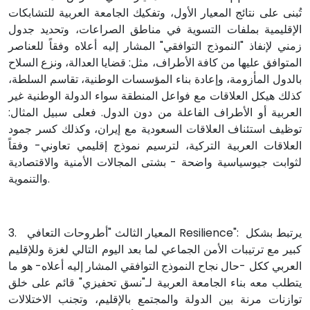
تُبنى على نتائج المعيار الأول، وتفكيك الجامعة العربية للتشابكات
الإقليمية بملفات التسوية في مناطق الصراعات، وتحديد جدول
زمني لإنفاذ "النموذج التوافقي" المشار إليه أعلاه وفقاً للعناصر
المتوافق عليها من كافة الأطراف، مثل: قضايا العدالة، ونزع السلاح
بالدول المأزومة، وإعادة بناء المؤسسات الوطنية، تقاسم السلطة،
كذلك هيكل العلاقات مع فواعل المنطقة سواء الدولة الوطنية غير
العربية أو الأطراف الفاعلة من دون الدول. فعلى سبيل المثال:
توظيف استئناف العلاقات السعودية مع إيران، وكذلك كسر جمود
العلاقات العربية التركية، لترسيم نموذج إقليمي تعاوني- وفقاً
لثوابت جيوسياسية واضحة - بشتى المجالات الأمنية والاقتصادية
والتنموية.
3. المعيار الثالث "أطروحات التعافي Resilience": يرتبط بشكل
كبير مع ترتيبات الأمن الجماعي لما بعد اليوم التالي لغزة وللإقليم
العربي ككل -حال نجاح النموذج التوافقي المشار إليه أعلاه- هو ما
يتطلب معه بناء الجامعة العربية لـ"نسق تحفيزي" قائم على خلق
توازنات مرنة بين الدولة والمجتمع بالإقليم، وتجنب الاختلالات