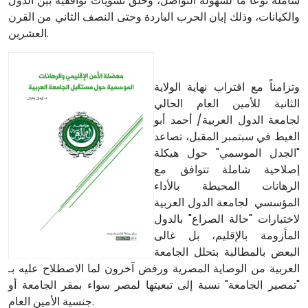
شاملة نوعاً ما لسهولة التواصل، وخلق تسويات توافقية بين الدول
والكيانات، وذلك إبان الحرب الباردة وحتى النصف الثاني من القرن
العشرين.
وتزامناً مع اقتراب نهاية الولاية
الثانية للأمين العام الحالي
لجامعة الدول العربية/ أحمد أبو
الغيط في سبتمبر المقبل، تصاعد
"الجدل الموسمي" حول هيكلة
إصلاحية شاملة تتوافق مع
الرهانات المحيطة بالأداء
المؤسسي لجامعة الدول العربية
لاختبارات "حالة الصراع" بالدول
المأزومة بالإقليم، بل غالى
البعض بالمطالبة بتحلل الجامعة
العربية من الوصاية المصرية ورفض آخرون لما الاصطلاح عليه بـ
"تمصير الجامعة" نسبة إلى تبعيتها لمصر سواء بمقر الجامعة أو
جنسية الأمين العام.